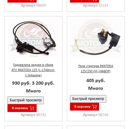
Артикул
98695
Артикул
25132
Гидравлика задняя в сборе
Реле стартера PANTERA
ATV PANTERA 125 (L-1740mm,
125/250 (Н) (НАБОР)
1 поршень)
405 руб.
930 руб.
3 200 руб.
Много
Много
Быстрый просмотр
Быстрый просмотр
В корзину
В корзину
Артикул
98732
Артикул
98746