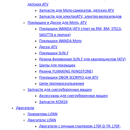
детских ATV
Запчасти для Мото-самокатов, детских ATV
Запчасти для электроATV, электро-велосипедов
Покрышки и Диски для Мото, ATV
Покрышки WANDA (АТV стоит на RM, BM, STELS,
SAGITTA и прочих)
Покрышки WANDA Мото
Диски ATV
Покрышки SUN.F
Резина фирменная SUN.F для квадроциклов (АТV)
Шипы для покрышек
Резина YUANXING (KINGSTONE)
Покрышки OBOR SCORPIO для ATV
Цепи противоскольжения
Запчасти для снегоуборочных машин
Аксессуары для снегоуборочных машин
Запчасти КСМ24
Двигатели
Генераторы LIFAN
Двигатели LIFAN
Двигатели с ручным стартером,170F-D-TR,170F-