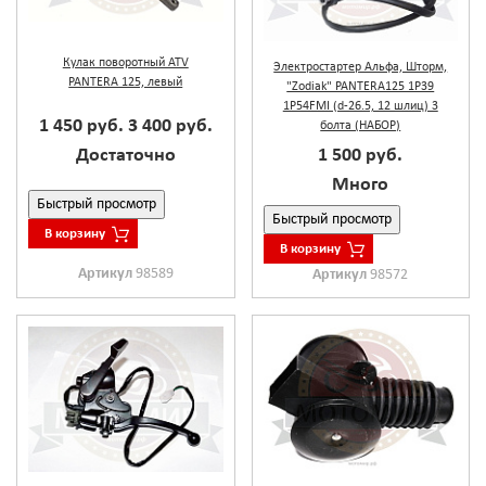
Кулак поворотный ATV
Электростартер Альфа, Шторм,
PANTERA 125, левый
"Zodiak" PANTERA125 1Р39
1Р54FMI (d-26.5, 12 шлиц) 3
1 450 руб.
3 400 руб.
болта (НАБОР)
1 500 руб.
Достаточно
Много
Быстрый просмотр
Быстрый просмотр
В корзину
В корзину
Артикул
98589
Артикул
98572