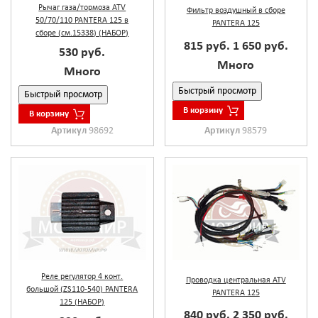
Рычаг газа/тормоза ATV
Фильтр воздушный в сборе
50/70/110 PANTERA 125 в
PANTERA 125
сборе (см.15338) (НАБОР)
815 руб.
1 650 руб.
530 руб.
Много
Много
Быстрый просмотр
Быстрый просмотр
В корзину
В корзину
Артикул
98692
Артикул
98579
Реле регулятор 4 конт.
Проводка центральная ATV
большой (ZS110-540) PANTERA
PANTERA 125
125 (НАБОР)
840 руб.
2 350 руб.