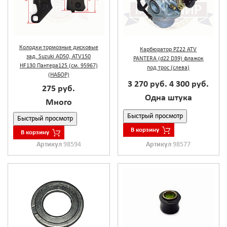
Колодки тормозные дисковые
Карбюратор PZ22 ATV
зад. Suzuki AD50, ATV150
PANTERA (d22 D39) флажок
НF130 Пантера125 (см. 95967)
под трос (слева)
(НАБОР)
3 270 руб.
4 300 руб.
275 руб.
Одна штука
Много
Быстрый просмотр
Быстрый просмотр
В корзину
В корзину
Артикул
98594
Артикул
98577