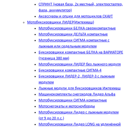
СПРИНТ (новая база, 2х местный, электростартер,
фара, аккумулятор)
Аксессуары и опции для мотоциклов СКАУТ
Мотобуксировщики ЛИДЕР(Ижтехмаш)
Мотобуксировщики БЕЛКА сверхкомпактные
Мотобуксировщики ДЕЛЬТА компактные
Мотобуксировщики СИГМА компактные с
лыжным или седельным модулем
Буксировщики компактные БЕЛКА на ВАРИАТОРЕ
(гусеница 380 мм)
Мотобуксировщики ЛИДЕР без лыжного модуля
Буксировщики компактные СИГМА-4
Буксировщики ЛИДЕР-2, ЛИДЕР-3 c лыжным
модулем
Лыжные модули для буксировщиков Ижтехмаш
Машинокомплекты снегоходов Лидер Альфа
Мотобуксировщики СИГМА компактные
Мотоснегокаты и мотосноуборды
Мотобуксировщики Лидер с лыжным модулем
(от 9 до 20 л.с.)
Мотобуксировщики Лидер LONG на удлинённой