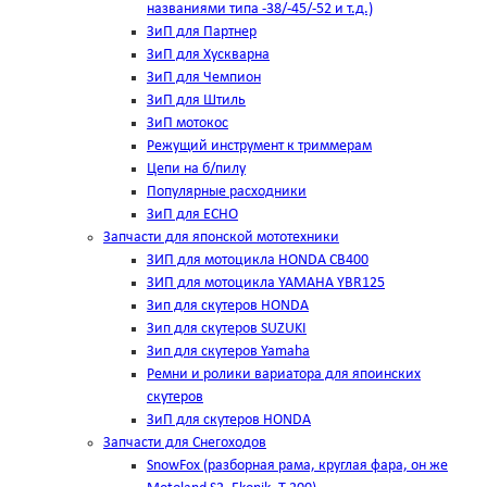
названиями типа -38/-45/-52 и т.д.)
ЗиП для Партнер
ЗиП для Хускварна
ЗиП для Чемпион
ЗиП для Штиль
ЗиП мотокос
Режущий инструмент к триммерам
Цепи на б/пилу
Популярные расходники
ЗиП для ЕСНО
Запчасти для японской мототехники
ЗИП для мотоцикла HONDA CB400
ЗИП для мотоцикла YAMAHA YBR125
Зип для скутеров HONDA
Зип для скутеров SUZUKI
Зип для скутеров Yamaha
Ремни и ролики вариатора для япоинских
скутеров
ЗиП для скутеров HONDA
Запчасти для Снегоходов
SnowFox (разборная рама, круглая фара, он же