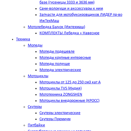
базе (гусеницы 3333 и 3636 мм)
Сани-волокуши и акссессуары к ним
Запчасти для мотобуксировщиков ЛИДЕР пр-во
ИжТехМаш
Мотолебедка Бычок (Ижтехмаш)
КОМПЛЕКТЫ Лебедка + Навесное
Техника
Мопеды
Мопеды подешевле
Мопеды крупные интересные
Мопеды получше
Мопеды электрические
Мотоциклы
Мотоциклы от 125 до 250 см3 кат А
Мотоциклы TVS (Индия)
Мототехника ZONGSHEN
Мотоциклы внедорожные (КРОСС)
Скутеры
Скутеры электрические
Скутеры Премиум
Питбайки