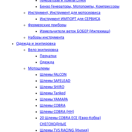
Генераторы и помпы LIFAN
Бензо Генераторы, Мотопомпы, Компрессоры
Инструмент, Инструмент для мотосервиса
Инструмент ИМПОРТ для СЕРВИСА
Фермерские приборы
Измельчители веток БОБЕР (Ижтехмаш)
Наборы инструмента
Одежда и экипировка
Вело экипировка
Перчатки
Одежда
Мотошлемы
Шлемы FALCON
Шлемы SAFELEAD
Шлемы SHIRO
Шлемы Tanked
Шлемы YAMAPA
Шлемы COBRA
Шлемы COBRA (HH)
20 Шлемы COBRA ECE (Евро-Кобра)
СНЕГОХОДНЫЕ
Шлемы TVS RACING (Индия)