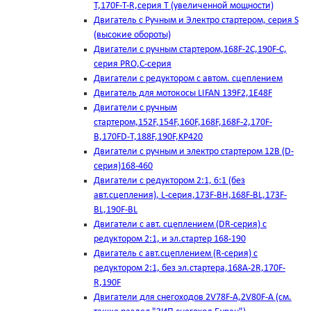
T,170F-T-R,серия Т (увеличенной мощности)
Двигатель с Ручным и Электро стартером, серия S
(высокие обороты)
Двигатели с ручным стартером,168F-2C,190F-C,
серия PRO,C-серия
Двигатели с редуктором с автом. сцеплением
Двигатель для мотокосы LIFAN 139F2,1E48F
Двигатели с ручным
стартером,152F,154F,160F,168F,168F-2,170F-
B,170FD-T,188F,190F,KP420
Двигатели с ручным и электро стартером 12В (D-
серия)168-460
Двигатели с редуктором 2:1, 6:1 (без
авт.сцепления), L-серия,173F-BH,168F-BL,173F-
BL,190F-BL
Двигатели с авт. сцеплением (DR-серия) с
редуктором 2:1, и эл.стартер 168-190
Двигатель с авт.сцеплением (R-серия) с
редуктором 2:1, без эл.стартера,168А-2R,170F-
R,190F
Двигатели для снегоходов 2V78F-A,2V80F-A (см.