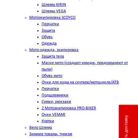
Шлемы KIRIN
Шлемы VEGA
Мотоэкипировка SCOYCO
Перчатки
Защита
Обувь
Одежда
Мото-одежда, экипировка
Защита тела
Маски мото (создают имидж, предохраняют от
пыли)
Обувь мото
Очки для езды на скутере/мотоцикле/АТВ
Перчатки
Подшлемники
Сумки, рюкзаки
2 Мотоэкипировка PRO-BIKER
Очки VEMAR
Рассчитать доставку
Куртки
Вело Шлема
Зимние товары, туризм