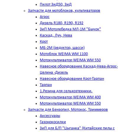
Пилот ЗиД50, ЗиД
Запчасти для мотоблоков, культиваторов
Агрос
Дизель R180, R190, R192
ЗиП Мотолебедка МЛ-1М "Бычок"
Каскад, Луч, Нева
Крот
МБ-2М (редуктор, шасси)
Мотоблок WEIMA WM 1100
Мотокультриватор WEIMA WM 550
Навесное оборудование Каскад-Нева-Агрос-
Целина -Дизель
Навесное оборудование Крот-Тарпан
Тарпан
1.Резина для сельхозтехники.
Мотокультриватор WEIMA WM 400
Мотокультриватор WEIMA WM 550
Запчасти для Бензопил, Мотокос, Триммеров
Аксессуары
Газонокосилки
ЗиП для Б/П "Цыганка" (Китайские пилы с