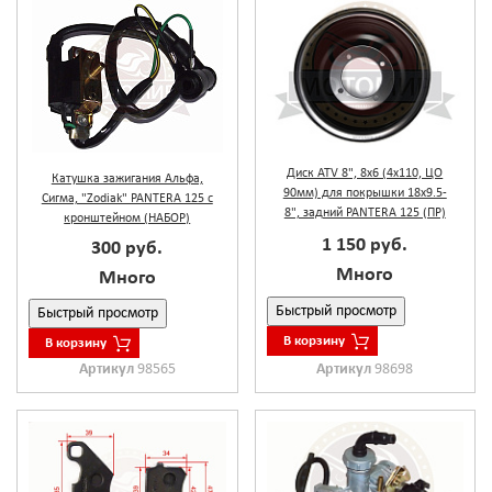
Диск ATV 8", 8х6 (4х110, ЦО
Катушка зажигания Альфа,
90мм) для покрышки 18х9.5-
Сигма, "Zodiak" PANTERA 125 с
8", задний PANTERA 125 (ПР)
кронштейном (НАБОР)
1 150 руб.
300 руб.
Много
Много
Быстрый просмотр
Быстрый просмотр
В корзину
В корзину
Артикул
98565
Артикул
98698