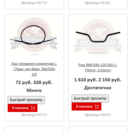
Артикул
98734
Артикул
98582
Трос топливного корректора L-
Руль PANTERA 125/250 (L-
770мм, ход-60мм, PANTERA
770mm, d-22mm)
125
1 610 руб.
2 150 руб.
72 руб.
328 руб.
Достаточно
Много
Быстрый просмотр
Быстрый просмотр
В корзину
В корзину
Артикул
98745
Артикул
98690