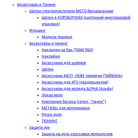
Аксессуары и Тюнинг
Щетки стеклоочистителя METO бескаркасные
Щетки в КОРОБОЧКАХ (картонной многоразовой
упаковке)
Игрушки
Модели техники
Аксессуары и тюнинг
Накладки на бак (TANK PAD)
Наклейки
Аксессуары для шлемов
Щетки
Аксессуары KAITI, HEBE премиум (ТАЙВАНЬ)
Аксессуары для ATV (квадроциклов)
Аксессуары для мопеда ALPHA (Альфа)
Декор мото
Крепления багажа (сетки, "пауки")
МЕТИЗЫ для мототехники
Ручки руля
ТЮНИНГ
Защита рук
Защита на руль кроссовых мотоциклов