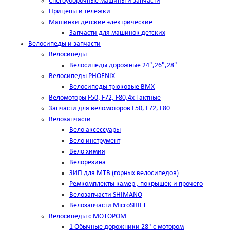
Снегоуборочные машины и запчасти
Прицепы и тележки
Машинки детские электрические
Запчасти для машинок детских
Велосипеды и запчасти
Велосипеды
Велосипеды дорожные 24",26",28"
Велосипеды PHOENIX
Велосипеды трюковые BMX
Веломоторы F50, F72, F80,4х Тактные
Запчасти для веломоторов F50, F72, F80
Велозапчасти
Вело аксессуары
Вело инструмент
Вело химия
Велорезина
ЗИП для MTB (горных велосипедов)
Ремкомплекты камер , покрышек и прочего
Велозапчасти SHIMANO
Велозапчасти MicroSHIFT
Велосипеды с МОТОРОМ
1 Обычные дорожники 28" с мотором