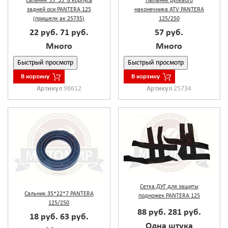
Сальник 55*35*8 корпуса
Пыльник рулевого
задней оси PANTERA 125
наконечника ATV PANTERA
(пришелк ак 25735)
125/250
22 руб.
71 руб.
57 руб.
Много
Много
Быстрый просмотр
Быстрый просмотр
В корзину
В корзину
Артикул
98612
Артикул
25734
Сетка ДУГ для защиты
Сальник 35*22*7 PANTERA
подножек PANTERA 125
125/250
88 руб.
281 руб.
18 руб.
63 руб.
Одна штука