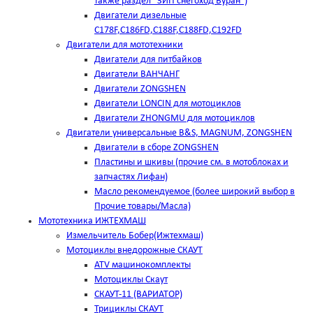
также раздел "ЗИП снегоход Буран")
Двигатели дизельные
C178F,С186FD,C188F,C188FD,C192FD
Двигатели для мототехники
Двигатели для питбайков
Двигатели ВАНЧАНГ
Двигатели ZONGSHEN
Двигатели LONCIN для мотоциклов
Двигатели ZHONGMU для мотоциклов
Двигатели универсальные B&S, MAGNUM, ZONGSHEN
Двигатели в сборе ZONGSHEN
Пластины и шкивы (прочие см. в мотоблоках и
запчастях Лифан)
Масло рекомендуемое (более широкий выбор в
Прочие товары/Масла)
Мототехника ИЖТЕХМАШ
Измельчитель Бобер(Ижтехмаш)
Мотоциклы внедорожные СКАУТ
ATV машинокомплекты
Мотоциклы Скаут
СКАУТ-11 (ВАРИАТОР)
Трициклы СКАУТ