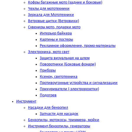
Кофры багажные мото (задние и боковые)
Чехлы для мототехники
Зеркала для Мототехники
Ветровые щитки (Ветровики)
Сувениры мото, подарки мото
Интерьер байкера
Картины и постеры
Рекламное оформление, промо-материалы
Электроника, мото свет
Защита визуальная на шлем
Поворотники (Боковые фонари)
Приборы
Ксенон, светотехника
Противоугонные устройства и сигнализации
Прикуриватели (-электророзетки)
Подогрев
Инструмент
Насадки для бензопил
Запчасти для насадок
Бензопилы, мотокосы, триммера, мойки
Инструмент,бензопилы, генераторы