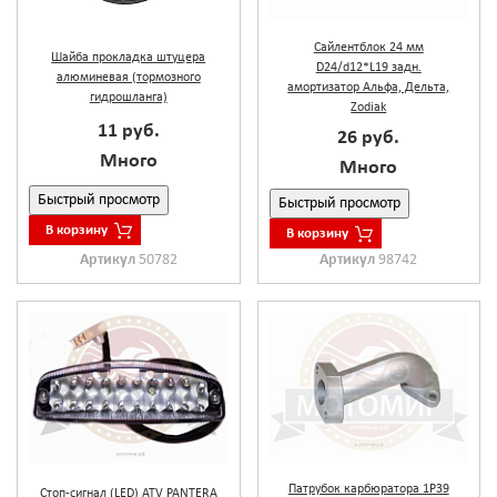
Сайлентблок 24 мм
Шайба прокладка штуцера
D24/d12*L19 задн.
алюминевая (тормозного
амортизатор Альфа, Дельта,
гидрошланга)
Zodiak
11 руб.
26 руб.
Много
Много
Быстрый просмотр
Быстрый просмотр
В корзину
В корзину
Артикул
50782
Артикул
98742
Патрубок карбюратора 1Р39
Стоп-сигнал (LED) ATV PANTERA