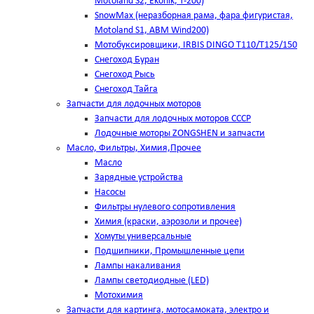
Motoland S2, Ekonik, T-200)
SnowMax (неразборная рама, фара фигуристая,
Motoland S1, ABM Wind200)
Мотобуксировщики, IRBIS DINGO Т110/Т125/150
Снегоход Буран
Снегоход Рысь
Снегоход Тайга
Запчасти для лодочных моторов
Запчасти для лодочных моторов СССР
Лодочные моторы ZONGSHEN и запчасти
Масло, Фильтры, Химия,Прочее
Масло
Зарядные устройства
Насосы
Фильтры нулевого сопротивления
Химия (краски, аэрозоли и прочее)
Хомуты универсальные
Подшипники, Промышленные цепи
Лампы накаливания
Лампы светодиодные (LED)
Мотохимия
Запчасти для картинга, мотосамоката, электро и