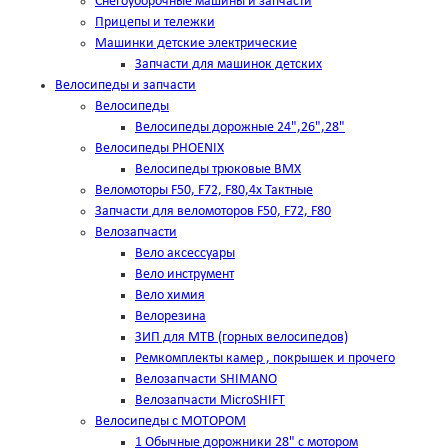
Снегоуборочные машины и запчасти
Прицепы и тележки
Машинки детские электрические
Запчасти для машинок детских
Велосипеды и запчасти
Велосипеды
Велосипеды дорожные 24",26",28"
Велосипеды PHOENIX
Велосипеды трюковые BMX
Веломоторы F50, F72, F80,4х Тактные
Запчасти для веломоторов F50, F72, F80
Велозапчасти
Вело аксессуары
Вело инструмент
Вело химия
Велорезина
ЗИП для MTB (горных велосипедов)
Ремкомплекты камер , покрышек и прочего
Велозапчасти SHIMANO
Велозапчасти MicroSHIFT
Велосипеды с МОТОРОМ
1 Обычные дорожники 28" с мотором