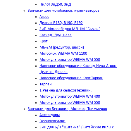
Пилот ЗиД50, ЗиД
Запчасти для мотоблоков, культиваторов
Агрос
Дизель R180, R190, R192
ЗиП Мотолебедка МЛ-1М "Бычок"
Каскад, Луч, Нева
Крот
МБ-2М (редуктор, шасси)
Мотоблок WEIMA WM 1100
Мотокультриватор WEIMA WM 550
Навесное оборудование Каскад-Нева-Агрос-
Целина -Дизель
Навесное оборудование Крот-Тарпан
Тарпан
1.Резина для сельхозтехники.
Мотокультриватор WEIMA WM 400
Мотокультриватор WEIMA WM 550
Запчасти для Бензопил, Мотокос, Триммеров
Аксессуары
Газонокосилки
ЗиП для Б/П "Цыганка" (Китайские пилы с