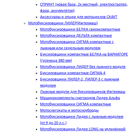
СПРИНТ (новая база, 2х местный, электростартер,
фара, аккумулятор)
Аксессуары и опции для мотоциклов СКАУТ
Мотобуксировщики ЛИДЕР(Ижтехмаш)
Мотобуксировщики БЕЛКА сверхкомпактные
Мотобуксировщики ДЕЛЬТА компактные
Мотобуксировщики СИГМА компактные с
лыжным или седельным модулем
Буксировщики компактные БЕЛКА на ВАРИАТОРЕ
(гусеница 380 мм)
Мотобуксировщики ЛИДЕР без лыжного модуля
Буксировщики компактные СИГМА-4
Буксировщики ЛИДЕР-2, ЛИДЕР-3 c лыжным
модулем
Лыжные модули для буксировщиков Ижтехмаш
Машинокомплекты снегоходов Лидер Альфа
Мотобуксировщики СИГМА компактные
Мотоснегокаты и мотосноуборды
Мотобуксировщики Лидер с лыжным модулем
(от 9 до 20 л.с.)
Мотобуксировщики Лидер LONG на удлинённой