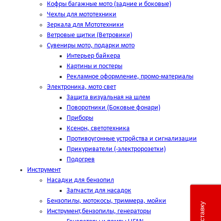
Кофры багажные мото (задние и боковые)
Чехлы для мототехники
Зеркала для Мототехники
Ветровые щитки (Ветровики)
Сувениры мото, подарки мото
Интерьер байкера
Картины и постеры
Рекламное оформление, промо-материалы
Электроника, мото свет
Защита визуальная на шлем
Поворотники (Боковые фонари)
Приборы
Ксенон, светотехника
Противоугонные устройства и сигнализации
Прикуриватели (-электророзетки)
Подогрев
Инструмент
Насадки для бензопил
Запчасти для насадок
Бензопилы, мотокосы, триммера, мойки
Инструмент,бензопилы, генераторы