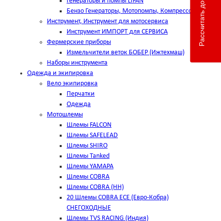
Рассчитать доставку
Генераторы и помпы LIFAN
Бензо Генераторы, Мотопомпы, Компрессоры
Инструмент, Инструмент для мотосервиса
Инструмент ИМПОРТ для СЕРВИСА
Фермерские приборы
Измельчители веток БОБЕР (Ижтехмаш)
Наборы инструмента
Одежда и экипировка
Вело экипировка
Перчатки
Одежда
Мотошлемы
Шлемы FALCON
Шлемы SAFELEAD
Шлемы SHIRO
Шлемы Tanked
Шлемы YAMAPA
Шлемы COBRA
Шлемы COBRA (HH)
20 Шлемы COBRA ECE (Евро-Кобра)
СНЕГОХОДНЫЕ
Шлемы TVS RACING (Индия)