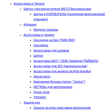
Аксессуары и Тюнинг
Щетки стеклоочистителя METO бескаркасные
Щетки в КОРОБОЧКАХ (картонной многоразовой
упаковке)
Игрушки
Модели техники
Аксессуары и тюнинг
Накладки на бак (TANK PAD)
Наклейки
Аксессуары для шлемов
Щетки
Аксессуары KAITI, HEBE премиум (ТАЙВАНЬ)
Аксессуары для ATV (квадроциклов)
Аксессуары для мопеда ALPHA (Альфа)
Декор мото
Крепления багажа (сетки, "пауки")
МЕТИЗЫ для мототехники
Ручки руля
ТЮНИНГ
Защита рук
Защита на руль кроссовых мотоциклов