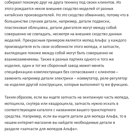
собирают похожую друг на друга технику под своих клиентов. Из
этого рождается некое внешнее сходство моделей от разных
китайских производителей. Но это сходство обманчиво, потому что в
большинстве случаев детали, например, детали подвески,
пластиковая облицовка, детали двигателя могут между собой
совершенно не совпадать, несмотря на внешнее сходство данных
моделей. Прекрасным примером является мопед Альфа: у каждого
производителя есть свои особенности этого мопеда, и запчасти,
выглядящие похоже между собой могут быть совершенно не
взаимозаменяемы. Также в разных партиях одного и того же
изделия, один и тот же сборочный завод может менять
спецификацию комплектующих без согласования с клиентом –
заменить например детали электрики – коммутатор, реле-регулятор
на изделия другой конструкции, которые выполняют ту же функцию.
Таким образом, если вы ищете запчасть на экипажную часть мопеда,
мотоцикла, скутера или квадроцикла, запчасть нужно искать в
соответствующем каталоге с названием вашего транспортного
средства. Например, если вы ищите детали для мопеда Альфа, то в
нашем интернет-магазине вы найдете необходимые детали в
разделе «запчасти для мопедов Альфа».