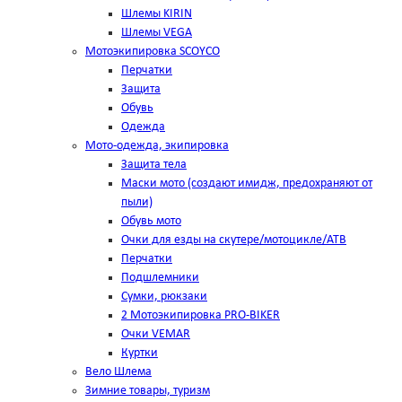
Шлемы KIRIN
Шлемы VEGA
Мотоэкипировка SCOYCO
Перчатки
Защита
Обувь
Одежда
Мото-одежда, экипировка
Защита тела
Маски мото (создают имидж, предохраняют от
пыли)
Обувь мото
Очки для езды на скутере/мотоцикле/АТВ
Перчатки
Подшлемники
Сумки, рюкзаки
2 Мотоэкипировка PRO-BIKER
Очки VEMAR
Куртки
Вело Шлема
Зимние товары, туризм