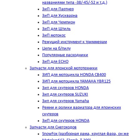
названиями типа -38/-45/-52 и т.д.)
ЗиП для Партнер
ЗиП для Хускварна
ЗиП для Чемпион
ЗиП для Штиль
ЗиП мотокос
Режущий инструмент к триммерам
Цепи на б/пилу
Популярные расходники
ЗиП для ЕСНО
Запчасти для японской мототехники
ЗИП для мотоцикла HONDA CB400
ЗИП для мотоцикла YAMAHA YBR125
Зип для скутеров HONDA
Зип для скутеров SUZUKI
Зип для скутеров Yamaha
Ремни и ролики вариатора для япоинских
скутеров
ЗиП для скутеров HONDA
Запчасти для Снегоходов
SnowFox (разборная рама, круглая фара, он же