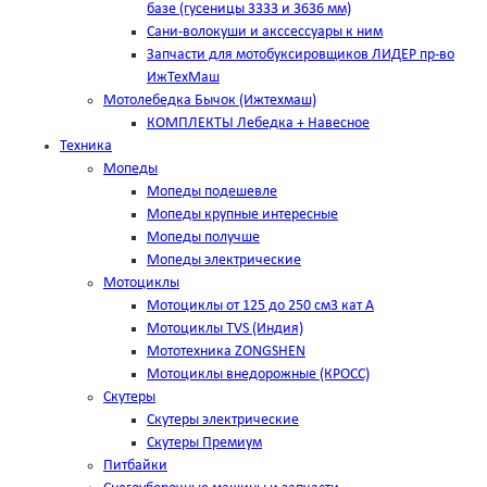
базе (гусеницы 3333 и 3636 мм)
Сани-волокуши и акссессуары к ним
Запчасти для мотобуксировщиков ЛИДЕР пр-во
ИжТехМаш
Мотолебедка Бычок (Ижтехмаш)
КОМПЛЕКТЫ Лебедка + Навесное
Техника
Мопеды
Мопеды подешевле
Мопеды крупные интересные
Мопеды получше
Мопеды электрические
Мотоциклы
Мотоциклы от 125 до 250 см3 кат А
Мотоциклы TVS (Индия)
Мототехника ZONGSHEN
Мотоциклы внедорожные (КРОСС)
Скутеры
Скутеры электрические
Скутеры Премиум
Питбайки