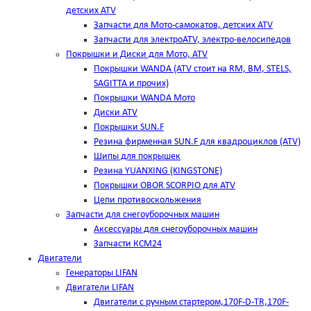
детских ATV
Запчасти для Мото-самокатов, детских ATV
Запчасти для электроATV, электро-велосипедов
Покрышки и Диски для Мото, ATV
Покрышки WANDA (АТV стоит на RM, BM, STELS,
SAGITTA и прочих)
Покрышки WANDA Мото
Диски ATV
Покрышки SUN.F
Резина фирменная SUN.F для квадроциклов (АТV)
Шипы для покрышек
Резина YUANXING (KINGSTONE)
Покрышки OBOR SCORPIO для ATV
Цепи противоскольжения
Запчасти для снегоуборочных машин
Аксессуары для снегоуборочных машин
Запчасти КСМ24
Двигатели
Генераторы LIFAN
Двигатели LIFAN
Двигатели с ручным стартером,170F-D-TR,170F-