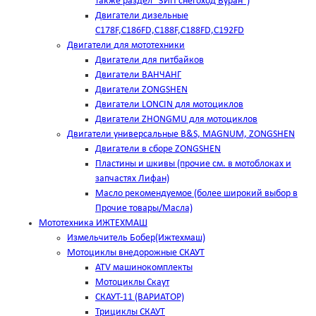
также раздел "ЗИП снегоход Буран")
Двигатели дизельные
C178F,С186FD,C188F,C188FD,C192FD
Двигатели для мототехники
Двигатели для питбайков
Двигатели ВАНЧАНГ
Двигатели ZONGSHEN
Двигатели LONCIN для мотоциклов
Двигатели ZHONGMU для мотоциклов
Двигатели универсальные B&S, MAGNUM, ZONGSHEN
Двигатели в сборе ZONGSHEN
Пластины и шкивы (прочие см. в мотоблоках и
запчастях Лифан)
Масло рекомендуемое (более широкий выбор в
Прочие товары/Масла)
Мототехника ИЖТЕХМАШ
Измельчитель Бобер(Ижтехмаш)
Мотоциклы внедорожные СКАУТ
ATV машинокомплекты
Мотоциклы Скаут
СКАУТ-11 (ВАРИАТОР)
Трициклы СКАУТ