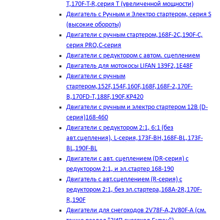
T,170F-T-R,серия Т (увеличенной мощности)
Двигатель с Ручным и Электро стартером, серия S
(высокие обороты)
Двигатели с ручным стартером,168F-2C,190F-C,
серия PRO,C-серия
Двигатели с редуктором с автом. сцеплением
Двигатель для мотокосы LIFAN 139F2,1E48F
Двигатели с ручным
стартером,152F,154F,160F,168F,168F-2,170F-
B,170FD-T,188F,190F,KP420
Двигатели с ручным и электро стартером 12В (D-
серия)168-460
Двигатели с редуктором 2:1, 6:1 (без
авт.сцепления), L-серия,173F-BH,168F-BL,173F-
BL,190F-BL
Двигатели с авт. сцеплением (DR-серия) с
редуктором 2:1, и эл.стартер 168-190
Двигатель с авт.сцеплением (R-серия) с
редуктором 2:1, без эл.стартера,168А-2R,170F-
R,190F
Двигатели для снегоходов 2V78F-A,2V80F-A (см.