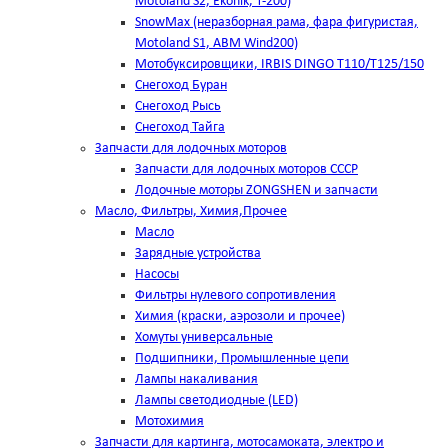
Motoland S2, Ekonik, T-200)
SnowMax (неразборная рама, фара фигуристая,
Motoland S1, ABM Wind200)
Мотобуксировщики, IRBIS DINGO Т110/Т125/150
Снегоход Буран
Снегоход Рысь
Снегоход Тайга
Запчасти для лодочных моторов
Запчасти для лодочных моторов СССР
Лодочные моторы ZONGSHEN и запчасти
Масло, Фильтры, Химия,Прочее
Масло
Зарядные устройства
Насосы
Фильтры нулевого сопротивления
Химия (краски, аэрозоли и прочее)
Хомуты универсальные
Подшипники, Промышленные цепи
Лампы накаливания
Лампы светодиодные (LED)
Мотохимия
Запчасти для картинга, мотосамоката, электро и