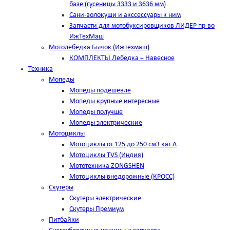
базе (гусеницы 3333 и 3636 мм)
Сани-волокуши и акссессуары к ним
Запчасти для мотобуксировщиков ЛИДЕР пр-во
ИжТехМаш
Мотолебедка Бычок (Ижтехмаш)
КОМПЛЕКТЫ Лебедка + Навесное
Техника
Мопеды
Мопеды подешевле
Мопеды крупные интересные
Мопеды получше
Мопеды электрические
Мотоциклы
Мотоциклы от 125 до 250 см3 кат А
Мотоциклы TVS (Индия)
Мототехника ZONGSHEN
Мотоциклы внедорожные (КРОСС)
Скутеры
Скутеры электрические
Скутеры Премиум
Питбайки