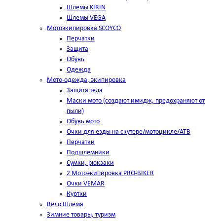
Шлемы KIRIN
Шлемы VEGA
Мотоэкипировка SCOYCO
Перчатки
Защита
Обувь
Одежда
Мото-одежда, экипировка
Защита тела
Маски мото (создают имидж, предохраняют от
пыли)
Обувь мото
Очки для езды на скутере/мотоцикле/АТВ
Перчатки
Подшлемники
Сумки, рюкзаки
2 Мотоэкипировка PRO-BIKER
Очки VEMAR
Куртки
Вело Шлема
Зимние товары, туризм