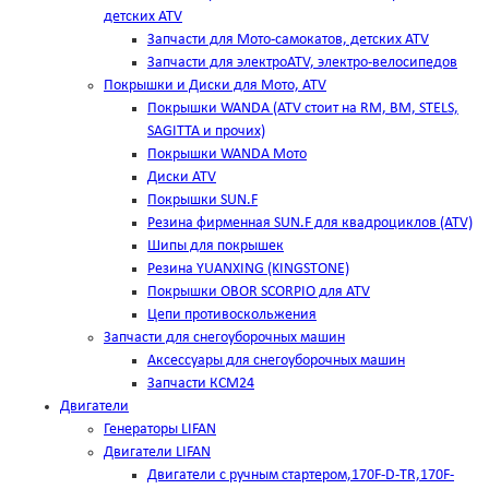
детских ATV
Запчасти для Мото-самокатов, детских ATV
Запчасти для электроATV, электро-велосипедов
Покрышки и Диски для Мото, ATV
Покрышки WANDA (АТV стоит на RM, BM, STELS,
SAGITTA и прочих)
Покрышки WANDA Мото
Диски ATV
Покрышки SUN.F
Резина фирменная SUN.F для квадроциклов (АТV)
Шипы для покрышек
Резина YUANXING (KINGSTONE)
Покрышки OBOR SCORPIO для ATV
Цепи противоскольжения
Запчасти для снегоуборочных машин
Аксессуары для снегоуборочных машин
Запчасти КСМ24
Двигатели
Генераторы LIFAN
Двигатели LIFAN
Двигатели с ручным стартером,170F-D-TR,170F-