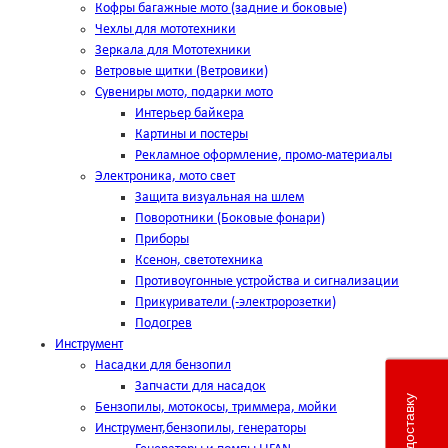
Кофры багажные мото (задние и боковые)
Чехлы для мототехники
Зеркала для Мототехники
Ветровые щитки (Ветровики)
Сувениры мото, подарки мото
Интерьер байкера
Картины и постеры
Рекламное оформление, промо-материалы
Электроника, мото свет
Защита визуальная на шлем
Поворотники (Боковые фонари)
Приборы
Ксенон, светотехника
Противоугонные устройства и сигнализации
Прикуриватели (-электророзетки)
Подогрев
Инструмент
Насадки для бензопил
Запчасти для насадок
Бензопилы, мотокосы, триммера, мойки
Инструмент,бензопилы, генераторы