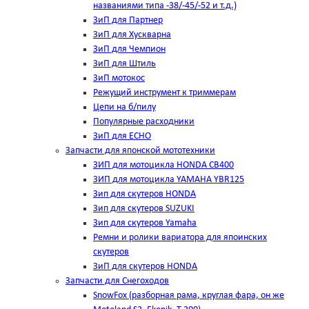
названиями типа -38/-45/-52 и т.д.)
ЗиП для Партнер
ЗиП для Хускварна
ЗиП для Чемпион
ЗиП для Штиль
ЗиП мотокос
Режущий инструмент к триммерам
Цепи на б/пилу
Популярные расходники
ЗиП для ЕСНО
Запчасти для японской мототехники
ЗИП для мотоцикла HONDA CB400
ЗИП для мотоцикла YAMAHA YBR125
Зип для скутеров HONDA
Зип для скутеров SUZUKI
Зип для скутеров Yamaha
Ремни и ролики вариатора для япоинских
скутеров
ЗиП для скутеров HONDA
Запчасти для Снегоходов
SnowFox (разборная рама, круглая фара, он же