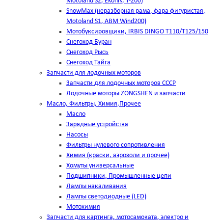
Motoland S2, Ekonik, T-200)
SnowMax (неразборная рама, фара фигуристая,
Motoland S1, ABM Wind200)
Мотобуксировщики, IRBIS DINGO Т110/Т125/150
Снегоход Буран
Снегоход Рысь
Снегоход Тайга
Запчасти для лодочных моторов
Запчасти для лодочных моторов СССР
Лодочные моторы ZONGSHEN и запчасти
Масло, Фильтры, Химия,Прочее
Масло
Зарядные устройства
Насосы
Фильтры нулевого сопротивления
Химия (краски, аэрозоли и прочее)
Хомуты универсальные
Подшипники, Промышленные цепи
Лампы накаливания
Лампы светодиодные (LED)
Мотохимия
Запчасти для картинга, мотосамоката, электро и