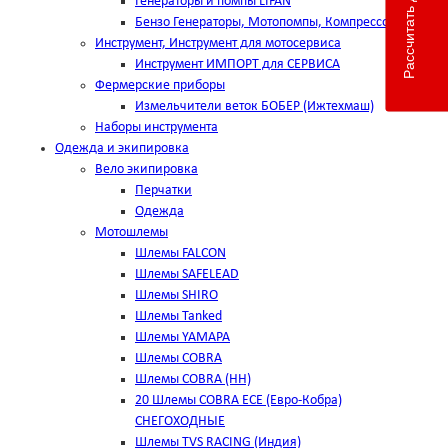
Рассчитать доставку
Генераторы и помпы LIFAN
Бензо Генераторы, Мотопомпы, Компрессоры
Инструмент, Инструмент для мотосервиса
Инструмент ИМПОРТ для СЕРВИСА
Фермерские приборы
Измельчители веток БОБЕР (Ижтехмаш)
Наборы инструмента
Одежда и экипировка
Вело экипировка
Перчатки
Одежда
Мотошлемы
Шлемы FALCON
Шлемы SAFELEAD
Шлемы SHIRO
Шлемы Tanked
Шлемы YAMAPA
Шлемы COBRA
Шлемы COBRA (HH)
20 Шлемы COBRA ECE (Евро-Кобра)
СНЕГОХОДНЫЕ
Шлемы TVS RACING (Индия)