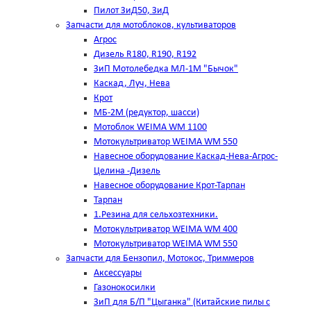
Пилот ЗиД50, ЗиД
Запчасти для мотоблоков, культиваторов
Агрос
Дизель R180, R190, R192
ЗиП Мотолебедка МЛ-1М "Бычок"
Каскад, Луч, Нева
Крот
МБ-2М (редуктор, шасси)
Мотоблок WEIMA WM 1100
Мотокультриватор WEIMA WM 550
Навесное оборудование Каскад-Нева-Агрос-
Целина -Дизель
Навесное оборудование Крот-Тарпан
Тарпан
1.Резина для сельхозтехники.
Мотокультриватор WEIMA WM 400
Мотокультриватор WEIMA WM 550
Запчасти для Бензопил, Мотокос, Триммеров
Аксессуары
Газонокосилки
ЗиП для Б/П "Цыганка" (Китайские пилы с