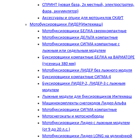
СПРИНТ (новая база, 2х местный, электростартер,
фара, аккумулятор)
Аксессуары и опции для мотоциклов СКАУТ
Мотобуксировщики ЛИДЕР(Ижтехмаш)
Мотобуксировщики БЕЛКА сверхкомпактные
Мотобуксировщики ДЕЛЬТА компактные
Мотобуксировщики СИГМА компактные с
лыжным или седельным модулем
Буксировщики компактные БЕЛКА на ВАРИАТОРЕ
(гусеница 380 мм)
Мотобуксировщики ЛИДЕР без лыжного модуля
Буксировщики компактные СИГМА-4
Буксировщики ЛИДЕР-2, ЛИДЕР-3 c лыжным
модулем
Лыжные модули для буксировщиков Ижтехмаш
Машинокомплекты снегоходов Лидер Альфа
Мотобуксировщики СИГМА компактные
Мотоснегокаты и мотосноуборды
Мотобуксировщики Лидер с лыжным модулем
(от 9 до 20 л.с.)
Мотобуксировщики Лидер LONG на удлинённой