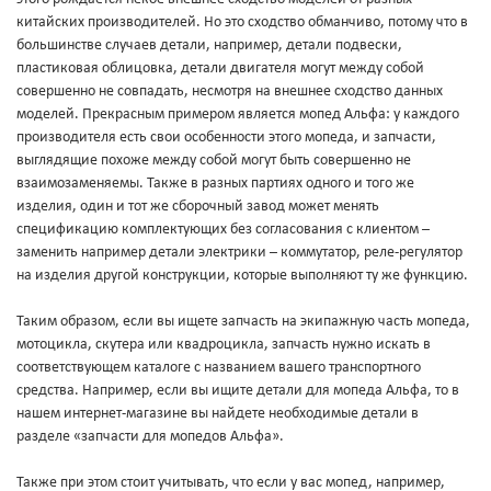
китайских производителей. Но это сходство обманчиво, потому что в
большинстве случаев детали, например, детали подвески,
пластиковая облицовка, детали двигателя могут между собой
совершенно не совпадать, несмотря на внешнее сходство данных
моделей. Прекрасным примером является мопед Альфа: у каждого
производителя есть свои особенности этого мопеда, и запчасти,
выглядящие похоже между собой могут быть совершенно не
взаимозаменяемы. Также в разных партиях одного и того же
изделия, один и тот же сборочный завод может менять
спецификацию комплектующих без согласования с клиентом –
заменить например детали электрики – коммутатор, реле-регулятор
на изделия другой конструкции, которые выполняют ту же функцию.
Таким образом, если вы ищете запчасть на экипажную часть мопеда,
мотоцикла, скутера или квадроцикла, запчасть нужно искать в
соответствующем каталоге с названием вашего транспортного
средства. Например, если вы ищите детали для мопеда Альфа, то в
нашем интернет-магазине вы найдете необходимые детали в
разделе «запчасти для мопедов Альфа».
Также при этом стоит учитывать, что если у вас мопед, например,