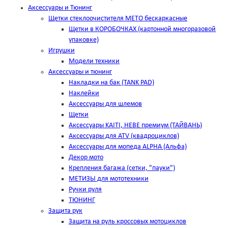
Аксессуары и Тюнинг
Щетки стеклоочистителя METO бескаркасные
Щетки в КОРОБОЧКАХ (картонной многоразовой
упаковке)
Игрушки
Модели техники
Аксессуары и тюнинг
Накладки на бак (TANK PAD)
Наклейки
Аксессуары для шлемов
Щетки
Аксессуары KAITI, HEBE премиум (ТАЙВАНЬ)
Аксессуары для ATV (квадроциклов)
Аксессуары для мопеда ALPHA (Альфа)
Декор мото
Крепления багажа (сетки, "пауки")
МЕТИЗЫ для мототехники
Ручки руля
ТЮНИНГ
Защита рук
Защита на руль кроссовых мотоциклов