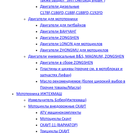
также раздел "ЗИП снегоход Буран")
Двигатели дизельные
C178F,С186FD,C188F,C188FD,C192FD
Двигатели для мототехники
Двигатели для питбайков
Двигатели ВАНЧАНГ
Двигатели ZONGSHEN
Двигатели LONCIN для мотоциклов
Двигатели ZHONGMU для мотоциклов
Двигатели универсальные B&S, MAGNUM, ZONGSHEN
Двигатели в сборе ZONGSHEN
Пластины и шкивы (прочие см. в мотоблоках и
запчастях Лифан)
Масло рекомендуемое (более широкий выбор в
Прочие товары/Масла)
Мототехника ИЖТЕХМАШ
Измельчитель Бобер(Ижтехмаш)
Мотоциклы внедорожные СКАУТ
ATV машинокомплекты
Мотоциклы Скаут
СКАУТ-11 (ВАРИАТОР)
Трициклы СКАУТ