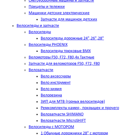
Снегоуборочные машины и запчасти
Прицепы и тележки
Машинки детские электрические
Запчасти для машинок детских
Велосипеды и запчасти
Велосипеды
Велосипеды дорожные 24",26",28"
Велосипеды PHOENIX
Велосипеды трюковые BMX
Веломоторы F50, F72, F80,4х Тактные
Запчасти для веломоторов F50, F72, F80
Велозапчасти
Вело аксессуары
Вело инструмент
Вело химия
Велорезина
ЗИП для MTB (горных велосипедов)
Ремкомплекты камер , покрышек и прочего
Велозапчасти SHIMANO
Велозапчасти MicroSHIFT
Велосипеды с МОТОРОМ
1 Обычные дорожники 28" с мотором