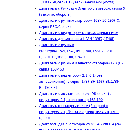
T,170F-T-R,серия Т (увеличенной мощности)
Двигатель с Ручным и Электро стартером, серия S
(высокие обороты)
Двигатели с ручным стартером,168F-2C,190F-C,
серия PRO,C-серия
Двигатели с редуктором с автом. сцеплением
Двигатель для мотокосы LIFAN 139F2,1E48F
Двигатели с ручным
стартером,152F,154F,160F,168F,168F-2,170F-
B,170FD-T,188F,190F,KP420
Двигатели с ручным и электро стартером 12В (D-
серия)168-460
Двигатели с редуктором 2:1, 6:1 (без
авт.сцепления), L-серия,173F-BH,168F-BL,173F-
BL,190F-BL
Двигатели с авт. сцеплением (DR-серия) с
редуктором 2:1, и эл.стартер 168-190
Двигатель с авт.сцеплением (R-серия) с
редуктором 2:1, без эл.стартера,168А-2R,170F-
R,190F
Двигатели для снегоходов 2V78F-A,2V80F-A (см.