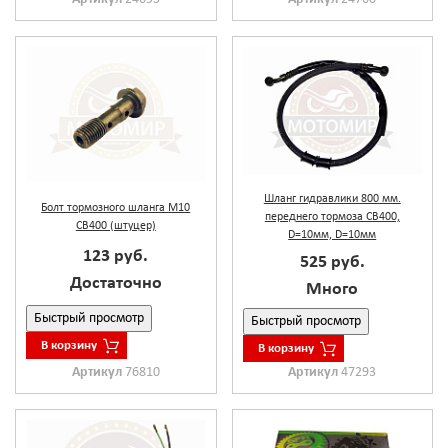
Шланг гидравлики 800 мм.
Болт тормозного шланга М10
переднего тормоза CB400,
CB400 (штуцер)
D=10мм, D=10мм
123 руб.
525 руб.
Достаточно
Много
Быстрый просмотр
Быстрый просмотр
В корзину
В корзину
Артикул
76810
Артикул
47293