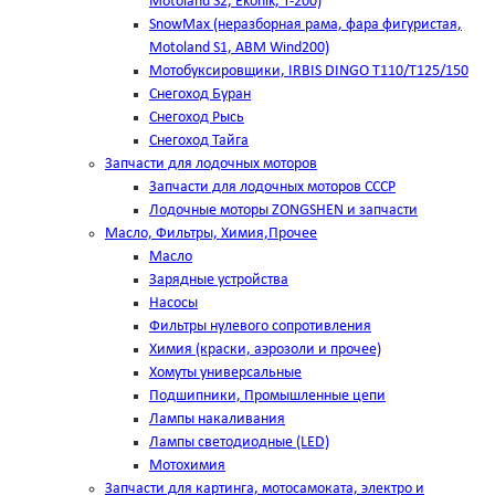
Motoland S2, Ekonik, T-200)
SnowMax (неразборная рама, фара фигуристая,
Motoland S1, ABM Wind200)
Мотобуксировщики, IRBIS DINGO Т110/Т125/150
Снегоход Буран
Снегоход Рысь
Снегоход Тайга
Запчасти для лодочных моторов
Запчасти для лодочных моторов СССР
Лодочные моторы ZONGSHEN и запчасти
Масло, Фильтры, Химия,Прочее
Масло
Зарядные устройства
Насосы
Фильтры нулевого сопротивления
Химия (краски, аэрозоли и прочее)
Хомуты универсальные
Подшипники, Промышленные цепи
Лампы накаливания
Лампы светодиодные (LED)
Мотохимия
Запчасти для картинга, мотосамоката, электро и