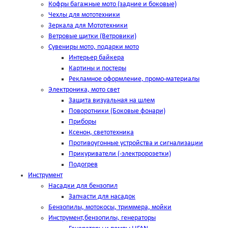
Кофры багажные мото (задние и боковые)
Чехлы для мототехники
Зеркала для Мототехники
Ветровые щитки (Ветровики)
Сувениры мото, подарки мото
Интерьер байкера
Картины и постеры
Рекламное оформление, промо-материалы
Электроника, мото свет
Защита визуальная на шлем
Поворотники (Боковые фонари)
Приборы
Ксенон, светотехника
Противоугонные устройства и сигнализации
Прикуриватели (-электророзетки)
Подогрев
Инструмент
Насадки для бензопил
Запчасти для насадок
Бензопилы, мотокосы, триммера, мойки
Инструмент,бензопилы, генераторы