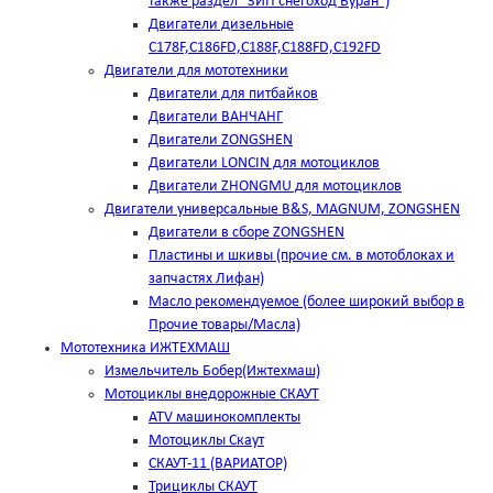
также раздел "ЗИП снегоход Буран")
Двигатели дизельные
C178F,С186FD,C188F,C188FD,C192FD
Двигатели для мототехники
Двигатели для питбайков
Двигатели ВАНЧАНГ
Двигатели ZONGSHEN
Двигатели LONCIN для мотоциклов
Двигатели ZHONGMU для мотоциклов
Двигатели универсальные B&S, MAGNUM, ZONGSHEN
Двигатели в сборе ZONGSHEN
Пластины и шкивы (прочие см. в мотоблоках и
запчастях Лифан)
Масло рекомендуемое (более широкий выбор в
Прочие товары/Масла)
Мототехника ИЖТЕХМАШ
Измельчитель Бобер(Ижтехмаш)
Мотоциклы внедорожные СКАУТ
ATV машинокомплекты
Мотоциклы Скаут
СКАУТ-11 (ВАРИАТОР)
Трициклы СКАУТ