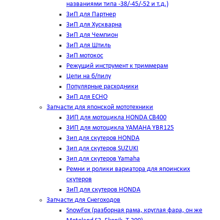
названиями типа -38/-45/-52 и т.д.)
ЗиП для Партнер
ЗиП для Хускварна
ЗиП для Чемпион
ЗиП для Штиль
ЗиП мотокос
Режущий инструмент к триммерам
Цепи на б/пилу
Популярные расходники
ЗиП для ЕСНО
Запчасти для японской мототехники
ЗИП для мотоцикла HONDA CB400
ЗИП для мотоцикла YAMAHA YBR125
Зип для скутеров HONDA
Зип для скутеров SUZUKI
Зип для скутеров Yamaha
Ремни и ролики вариатора для япоинских
скутеров
ЗиП для скутеров HONDA
Запчасти для Снегоходов
SnowFox (разборная рама, круглая фара, он же