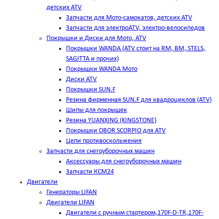
детских ATV
Запчасти для Мото-самокатов, детских ATV
Запчасти для электроATV, электро-велосипедов
Покрышки и Диски для Мото, ATV
Покрышки WANDA (АТV стоит на RM, BM, STELS,
SAGITTA и прочих)
Покрышки WANDA Мото
Диски ATV
Покрышки SUN.F
Резина фирменная SUN.F для квадроциклов (АТV)
Шипы для покрышек
Резина YUANXING (KINGSTONE)
Покрышки OBOR SCORPIO для ATV
Цепи противоскольжения
Запчасти для снегоуборочных машин
Аксессуары для снегоуборочных машин
Запчасти КСМ24
Двигатели
Генераторы LIFAN
Двигатели LIFAN
Двигатели с ручным стартером,170F-D-TR,170F-