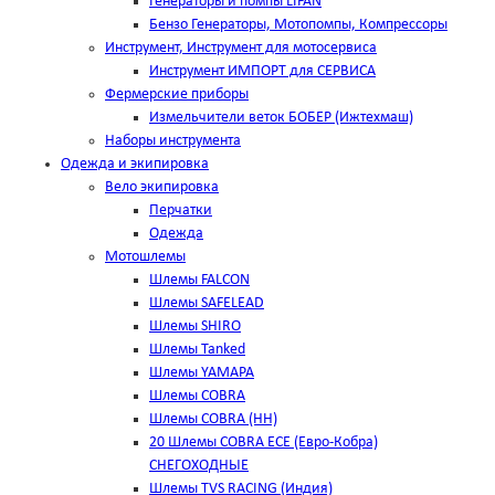
Генераторы и помпы LIFAN
Бензо Генераторы, Мотопомпы, Компрессоры
Инструмент, Инструмент для мотосервиса
Инструмент ИМПОРТ для СЕРВИСА
Фермерские приборы
Измельчители веток БОБЕР (Ижтехмаш)
Наборы инструмента
Одежда и экипировка
Вело экипировка
Перчатки
Одежда
Мотошлемы
Шлемы FALCON
Шлемы SAFELEAD
Шлемы SHIRO
Шлемы Tanked
Шлемы YAMAPA
Шлемы COBRA
Шлемы COBRA (HH)
20 Шлемы COBRA ECE (Евро-Кобра)
СНЕГОХОДНЫЕ
Шлемы TVS RACING (Индия)