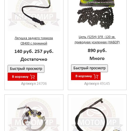
Цепь (525H) SFR -120 зв.
Лягушка заднего тормоза
приводная усиленная (НАБОР)
CB400 с пружиной
890 руб.
140 руб.
257 руб.
Много
Достаточно
Быстрый просмотр
Быстрый просмотр
В корзину
В корзину
Артикул
24706
Артикул
49145