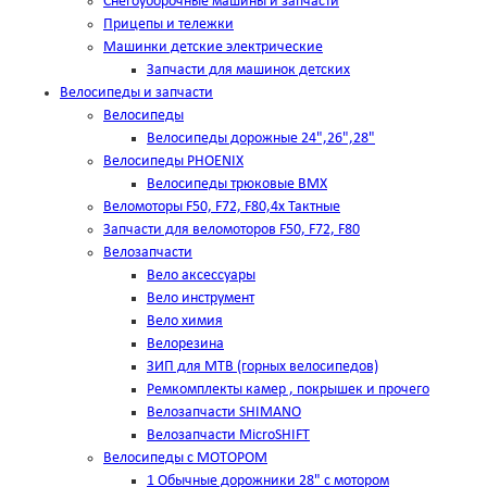
Снегоуборочные машины и запчасти
Прицепы и тележки
Машинки детские электрические
Запчасти для машинок детских
Велосипеды и запчасти
Велосипеды
Велосипеды дорожные 24",26",28"
Велосипеды PHOENIX
Велосипеды трюковые BMX
Веломоторы F50, F72, F80,4х Тактные
Запчасти для веломоторов F50, F72, F80
Велозапчасти
Вело аксессуары
Вело инструмент
Вело химия
Велорезина
ЗИП для MTB (горных велосипедов)
Ремкомплекты камер , покрышек и прочего
Велозапчасти SHIMANO
Велозапчасти MicroSHIFT
Велосипеды с МОТОРОМ
1 Обычные дорожники 28" с мотором