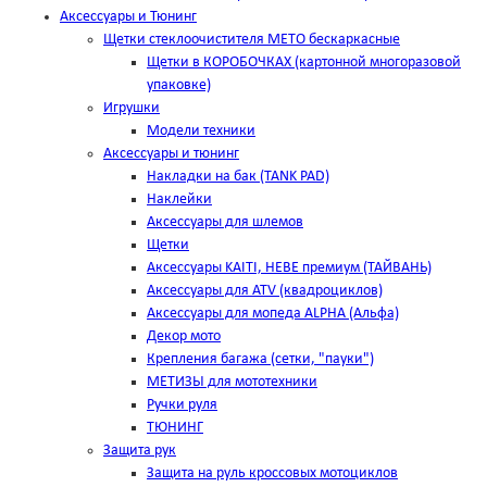
Аксессуары и Тюнинг
Щетки стеклоочистителя METO бескаркасные
Щетки в КОРОБОЧКАХ (картонной многоразовой
упаковке)
Игрушки
Модели техники
Аксессуары и тюнинг
Накладки на бак (TANK PAD)
Наклейки
Аксессуары для шлемов
Щетки
Аксессуары KAITI, HEBE премиум (ТАЙВАНЬ)
Аксессуары для ATV (квадроциклов)
Аксессуары для мопеда ALPHA (Альфа)
Декор мото
Крепления багажа (сетки, "пауки")
МЕТИЗЫ для мототехники
Ручки руля
ТЮНИНГ
Защита рук
Защита на руль кроссовых мотоциклов