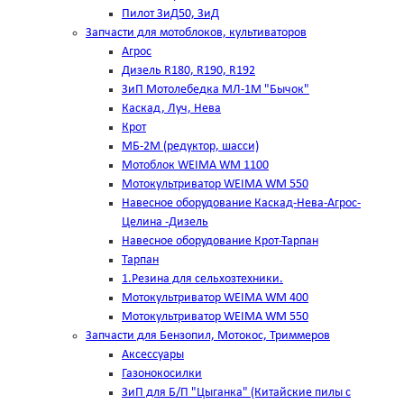
Пилот ЗиД50, ЗиД
Запчасти для мотоблоков, культиваторов
Агрос
Дизель R180, R190, R192
ЗиП Мотолебедка МЛ-1М "Бычок"
Каскад, Луч, Нева
Крот
МБ-2М (редуктор, шасси)
Мотоблок WEIMA WM 1100
Мотокультриватор WEIMA WM 550
Навесное оборудование Каскад-Нева-Агрос-
Целина -Дизель
Навесное оборудование Крот-Тарпан
Тарпан
1.Резина для сельхозтехники.
Мотокультриватор WEIMA WM 400
Мотокультриватор WEIMA WM 550
Запчасти для Бензопил, Мотокос, Триммеров
Аксессуары
Газонокосилки
ЗиП для Б/П "Цыганка" (Китайские пилы с