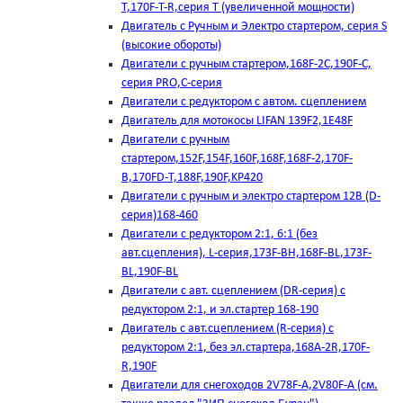
T,170F-T-R,серия Т (увеличенной мощности)
Двигатель с Ручным и Электро стартером, серия S
(высокие обороты)
Двигатели с ручным стартером,168F-2C,190F-C,
серия PRO,C-серия
Двигатели с редуктором с автом. сцеплением
Двигатель для мотокосы LIFAN 139F2,1E48F
Двигатели с ручным
стартером,152F,154F,160F,168F,168F-2,170F-
B,170FD-T,188F,190F,KP420
Двигатели с ручным и электро стартером 12В (D-
серия)168-460
Двигатели с редуктором 2:1, 6:1 (без
авт.сцепления), L-серия,173F-BH,168F-BL,173F-
BL,190F-BL
Двигатели с авт. сцеплением (DR-серия) с
редуктором 2:1, и эл.стартер 168-190
Двигатель с авт.сцеплением (R-серия) с
редуктором 2:1, без эл.стартера,168А-2R,170F-
R,190F
Двигатели для снегоходов 2V78F-A,2V80F-A (см.