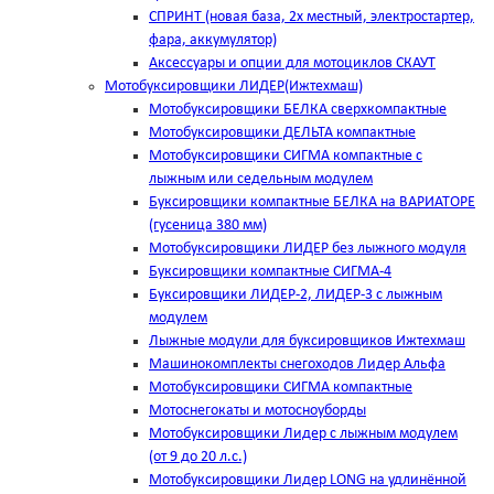
СПРИНТ (новая база, 2х местный, электростартер,
фара, аккумулятор)
Аксессуары и опции для мотоциклов СКАУТ
Мотобуксировщики ЛИДЕР(Ижтехмаш)
Мотобуксировщики БЕЛКА сверхкомпактные
Мотобуксировщики ДЕЛЬТА компактные
Мотобуксировщики СИГМА компактные с
лыжным или седельным модулем
Буксировщики компактные БЕЛКА на ВАРИАТОРЕ
(гусеница 380 мм)
Мотобуксировщики ЛИДЕР без лыжного модуля
Буксировщики компактные СИГМА-4
Буксировщики ЛИДЕР-2, ЛИДЕР-3 c лыжным
модулем
Лыжные модули для буксировщиков Ижтехмаш
Машинокомплекты снегоходов Лидер Альфа
Мотобуксировщики СИГМА компактные
Мотоснегокаты и мотосноуборды
Мотобуксировщики Лидер с лыжным модулем
(от 9 до 20 л.с.)
Мотобуксировщики Лидер LONG на удлинённой