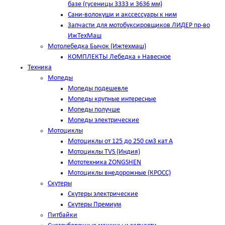
базе (гусеницы 3333 и 3636 мм)
Сани-волокуши и акссессуары к ним
Запчасти для мотобуксировщиков ЛИДЕР пр-во
ИжТехМаш
Мотолебедка Бычок (Ижтехмаш)
КОМПЛЕКТЫ Лебедка + Навесное
Техника
Мопеды
Мопеды подешевле
Мопеды крупные интересные
Мопеды получше
Мопеды электрические
Мотоциклы
Мотоциклы от 125 до 250 см3 кат А
Мотоциклы TVS (Индия)
Мототехника ZONGSHEN
Мотоциклы внедорожные (КРОСС)
Скутеры
Скутеры электрические
Скутеры Премиум
Питбайки