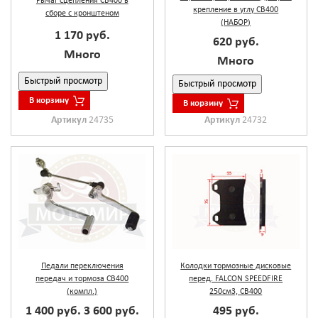
Рычаг сцепления CB400 в
крепление в углу СВ400
сборе с кронштеном
(НАБОР)
1 170 руб.
620 руб.
Много
Много
Быстрый просмотр
Быстрый просмотр
В корзину
В корзину
Артикул
24735
Артикул
24732
Педали переключения
Колодки тормозные дисковые
передач и тормоза CB400
перед. FALCON SPEEDFIRE
(компл.)
250см3, CB400
1 400 руб.
3 600 руб.
495 руб.