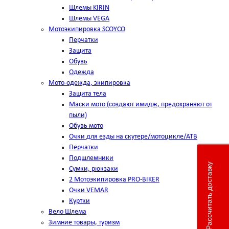
Шлемы KIRIN
Шлемы VEGA
Мотоэкипировка SCOYCO
Перчатки
Защита
Обувь
Одежда
Мото-одежда, экипировка
Защита тела
Маски мото (создают имидж, предохраняют от
пыли)
Обувь мото
Очки для езды на скутере/мотоцикле/АТВ
Перчатки
Подшлемники
Рассчитать доставку
Сумки, рюкзаки
2 Мотоэкипировка PRO-BIKER
Очки VEMAR
Куртки
Вело Шлема
Зимние товары, туризм