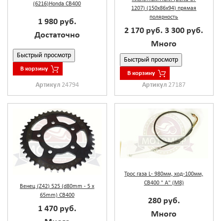
(6216)Honda CB400
1207) (150x86x94) прямая
полярность
1 980 руб.
2 170 руб.
3 300 руб.
Достаточно
Много
Быстрый просмотр
Быстрый просмотр
В корзину
В корзину
Артикул
24794
Артикул
27187
Трос газа L- 980мм, ход-100мм,
CB400 " А" (М8)
Венец (Z42) 525 (d80mm - 5 x
65mm) CB400
280 руб.
1 470 руб.
Много