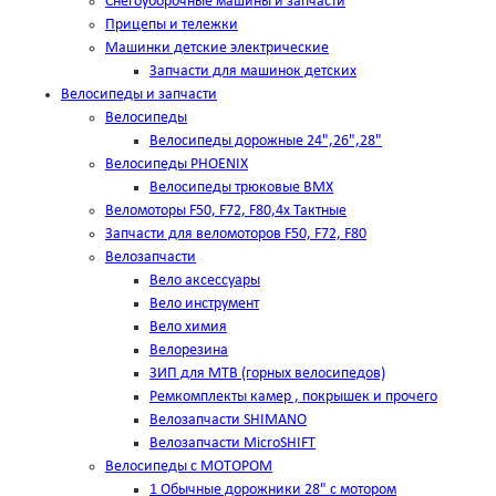
Снегоуборочные машины и запчасти
Прицепы и тележки
Машинки детские электрические
Запчасти для машинок детских
Велосипеды и запчасти
Велосипеды
Велосипеды дорожные 24",26",28"
Велосипеды PHOENIX
Велосипеды трюковые BMX
Веломоторы F50, F72, F80,4х Тактные
Запчасти для веломоторов F50, F72, F80
Велозапчасти
Вело аксессуары
Вело инструмент
Вело химия
Велорезина
ЗИП для MTB (горных велосипедов)
Ремкомплекты камер , покрышек и прочего
Велозапчасти SHIMANO
Велозапчасти MicroSHIFT
Велосипеды с МОТОРОМ
1 Обычные дорожники 28" с мотором