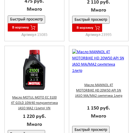
475 руб.
2 110 руб.
Много
Много
Быстрый просмотр
Быстрый просмотр
В корзину
В корзину
Артикул
15085
Артикул
23995
Масло MANNOL 4T
MOTORBIKE HD 20W50 API SN
JASO MA/MA2 синтетика 1литр
Масло MOTUL МОТО EC 3100
4Т GOLD 10W40 полусинтетика
1 150 руб.
JASO MA2 (1литр) VN
Много
1 220 руб.
Много
Быстрый просмотр