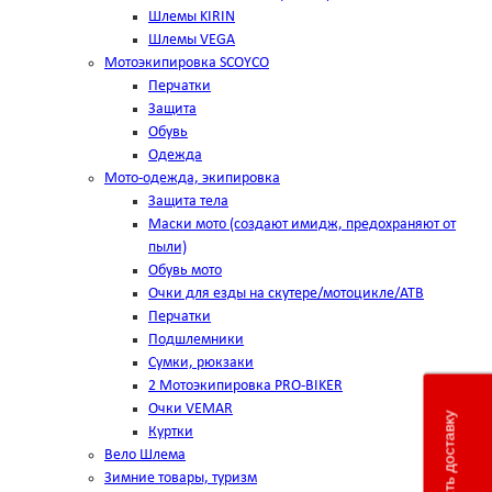
Шлемы KIRIN
Шлемы VEGA
Мотоэкипировка SCOYCO
Перчатки
Защита
Обувь
Одежда
Мото-одежда, экипировка
Защита тела
Маски мото (создают имидж, предохраняют от
пыли)
Обувь мото
Очки для езды на скутере/мотоцикле/АТВ
Перчатки
Подшлемники
Сумки, рюкзаки
2 Мотоэкипировка PRO-BIKER
Очки VEMAR
Рассчитать доставку
Куртки
Вело Шлема
Зимние товары, туризм