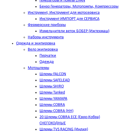
Генераторы и помпы LIFAN
Бензо Генераторы, Мотопомпы, Компрессоры
Инструмент, Инструмент для мотосервиса
Инструмент ИМПОРТ для СЕРВИСА
Фермерские приборы
Измельчители веток БОБЕР (Ижтехмаш)
Наборы инструмента
Одежда и экипировка
Вело экипировка
Перчатки
Одежда
Мотошлемы
Шлемы FALCON
Шлемы SAFELEAD
Шлемы SHIRO
Шлемы Tanked
Шлемы YAMAPA
Шлемы COBRA
Шлемы COBRA (HH)
20 Шлемы COBRA ECE (Евро-Кобра)
СНЕГОХОДНЫЕ
Шлемы TVS RACING (Индия)