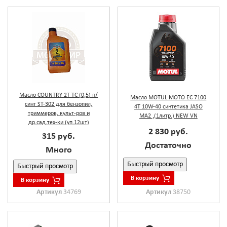
Масло COUNTRY 2Т TС (0,5) п/
Масло MOTUL МОТО EC 7100
синт ST-302 для бензопил,
4T 10W-40 синтетика JASO
триммеров, культ-ров и
MA2 ,(1литр.) NEW VN
др.сад.тех-ки (уп.12шт)
2 830 руб.
315 руб.
Достаточно
Много
Быстрый просмотр
Быстрый просмотр
В корзину
В корзину
Артикул
34769
Артикул
38750