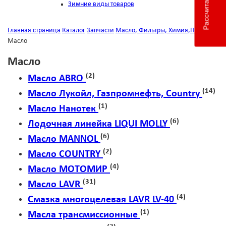
Зимние виды товаров
Главная страница
Каталог
Запчасти
Масло, Фильтры, Химия,Прочее
Масло
Масло
(2)
Масло ABRO
(14)
Масло Лукойл, Газпромнефть, Country
(1)
Масло Нанотек
(6)
Лодочная линейка LIQUI MOLLY
(6)
Масло MANNOL
(2)
Масло COUNTRY
(4)
Масло МОТОМИР
(31)
Масло LAVR
(4)
Смазка многоцелевая LAVR LV-40
(1)
Масла трансмиссионные