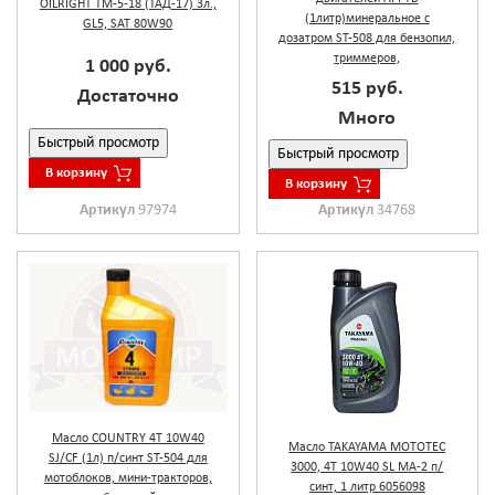
OILRIGHT ТМ-5-18 (ТАД-17) 3л.,
(1литр)минеральное с
GL5, SAT 80W90
дозатром ST-508 для бензопил,
триммеров,
1 000 руб.
515 руб.
Достаточно
Много
Быстрый просмотр
Быстрый просмотр
В корзину
В корзину
Артикул
97974
Артикул
34768
Масло COUNTRY 4Т 10W40
Масло TAKAYAMA MOTOTEC
SJ/CF (1л) п/синт ST-504 для
3000, 4T 10W40 SL MA-2 п/
мотоблоков, мини-тракторов,
синт, 1 литр 6056098