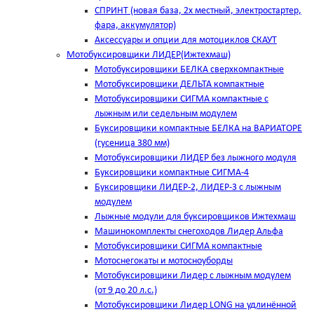
СПРИНТ (новая база, 2х местный, электростартер,
фара, аккумулятор)
Аксессуары и опции для мотоциклов СКАУТ
Мотобуксировщики ЛИДЕР(Ижтехмаш)
Мотобуксировщики БЕЛКА сверхкомпактные
Мотобуксировщики ДЕЛЬТА компактные
Мотобуксировщики СИГМА компактные с
лыжным или седельным модулем
Буксировщики компактные БЕЛКА на ВАРИАТОРЕ
(гусеница 380 мм)
Мотобуксировщики ЛИДЕР без лыжного модуля
Буксировщики компактные СИГМА-4
Буксировщики ЛИДЕР-2, ЛИДЕР-3 c лыжным
модулем
Лыжные модули для буксировщиков Ижтехмаш
Машинокомплекты снегоходов Лидер Альфа
Мотобуксировщики СИГМА компактные
Мотоснегокаты и мотосноуборды
Мотобуксировщики Лидер с лыжным модулем
(от 9 до 20 л.с.)
Мотобуксировщики Лидер LONG на удлинённой