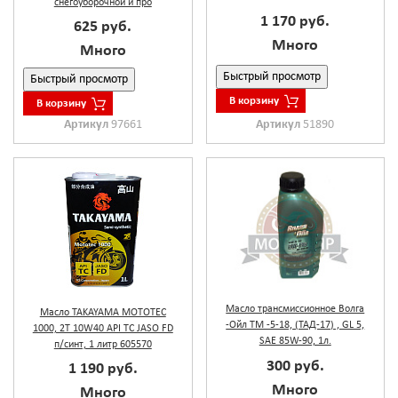
снегоуборочной и про
1 170 руб.
625 руб.
Много
Много
Быстрый просмотр
Быстрый просмотр
В корзину
В корзину
Артикул
97661
Артикул
51890
Масло трансмиссионное Волга
Масло TAKAYAMA MOTOTEC
-Ойл ТМ -5-18, (ТАД-17) , GL 5,
1000, 2T 10W40 API TC JASO FD
SAE 85W-90, 1л.
п/синт, 1 литр 605570
300 руб.
1 190 руб.
Много
Много