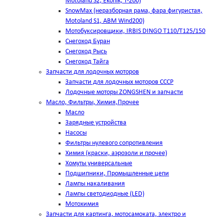
Motoland S2, Ekonik, T-200)
SnowMax (неразборная рама, фара фигуристая,
Motoland S1, ABM Wind200)
Мотобуксировщики, IRBIS DINGO Т110/Т125/150
Снегоход Буран
Снегоход Рысь
Снегоход Тайга
Запчасти для лодочных моторов
Запчасти для лодочных моторов СССР
Лодочные моторы ZONGSHEN и запчасти
Масло, Фильтры, Химия,Прочее
Масло
Зарядные устройства
Насосы
Фильтры нулевого сопротивления
Химия (краски, аэрозоли и прочее)
Хомуты универсальные
Подшипники, Промышленные цепи
Лампы накаливания
Лампы светодиодные (LED)
Мотохимия
Запчасти для картинга, мотосамоката, электро и