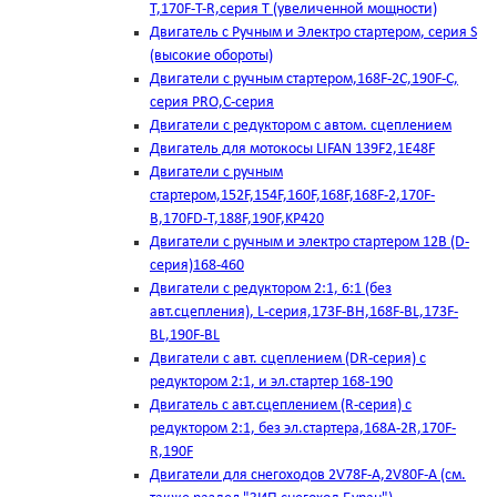
T,170F-T-R,серия Т (увеличенной мощности)
Двигатель с Ручным и Электро стартером, серия S
(высокие обороты)
Двигатели с ручным стартером,168F-2C,190F-C,
серия PRO,C-серия
Двигатели с редуктором с автом. сцеплением
Двигатель для мотокосы LIFAN 139F2,1E48F
Двигатели с ручным
стартером,152F,154F,160F,168F,168F-2,170F-
B,170FD-T,188F,190F,KP420
Двигатели с ручным и электро стартером 12В (D-
серия)168-460
Двигатели с редуктором 2:1, 6:1 (без
авт.сцепления), L-серия,173F-BH,168F-BL,173F-
BL,190F-BL
Двигатели с авт. сцеплением (DR-серия) с
редуктором 2:1, и эл.стартер 168-190
Двигатель с авт.сцеплением (R-серия) с
редуктором 2:1, без эл.стартера,168А-2R,170F-
R,190F
Двигатели для снегоходов 2V78F-A,2V80F-A (см.