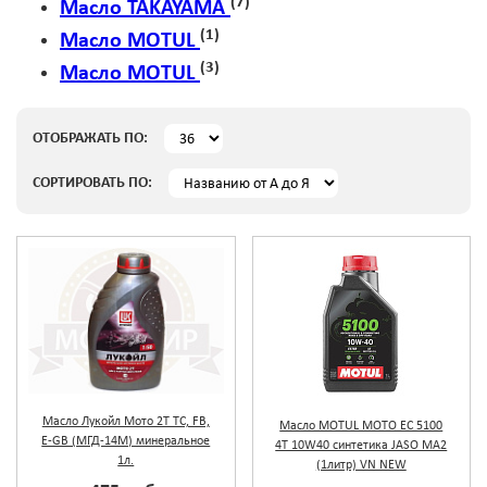
(7)
Масло TAKAYAMA
(1)
Масло MOTUL
(3)
Масло MOTUL
ОТОБРАЖАТЬ ПО:
СОРТИРОВАТЬ ПО:
Масло Лукойл Мото 2Т ТС, FB,
Масло MOTUL МОТО EC 5100
E-GB (МГД-14М) минеральное
4T 10W40 синтетика JASO MA2
1л.
(1литр) VN NEW