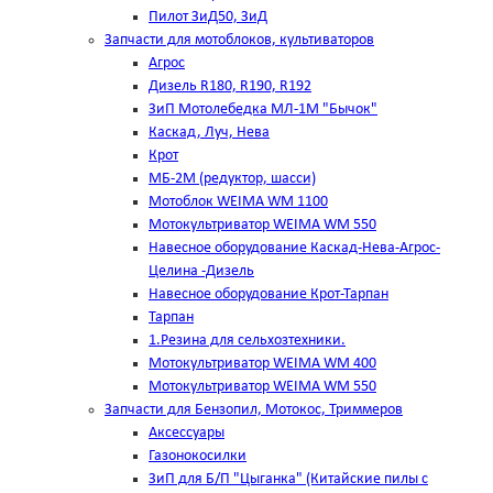
Пилот ЗиД50, ЗиД
Запчасти для мотоблоков, культиваторов
Агрос
Дизель R180, R190, R192
ЗиП Мотолебедка МЛ-1М "Бычок"
Каскад, Луч, Нева
Крот
МБ-2М (редуктор, шасси)
Мотоблок WEIMA WM 1100
Мотокультриватор WEIMA WM 550
Навесное оборудование Каскад-Нева-Агрос-
Целина -Дизель
Навесное оборудование Крот-Тарпан
Тарпан
1.Резина для сельхозтехники.
Мотокультриватор WEIMA WM 400
Мотокультриватор WEIMA WM 550
Запчасти для Бензопил, Мотокос, Триммеров
Аксессуары
Газонокосилки
ЗиП для Б/П "Цыганка" (Китайские пилы с