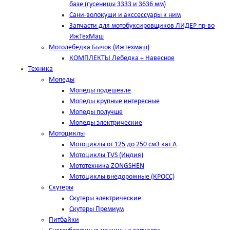
базе (гусеницы 3333 и 3636 мм)
Сани-волокуши и акссессуары к ним
Запчасти для мотобуксировщиков ЛИДЕР пр-во
ИжТехМаш
Мотолебедка Бычок (Ижтехмаш)
КОМПЛЕКТЫ Лебедка + Навесное
Техника
Мопеды
Мопеды подешевле
Мопеды крупные интересные
Мопеды получше
Мопеды электрические
Мотоциклы
Мотоциклы от 125 до 250 см3 кат А
Мотоциклы TVS (Индия)
Мототехника ZONGSHEN
Мотоциклы внедорожные (КРОСС)
Скутеры
Скутеры электрические
Скутеры Премиум
Питбайки