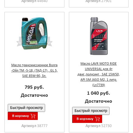
Артикул
44640
Артикул
27901
Масло LAVR MOTO RIDE
Масло трансмиссионное Волга
UNIVERSAL для 4т
-Ойл ТМ -5-18, (ТАД-17) , GL 5,
двиг.,полусинт., SAE 15W50,
SAE 85W-90, 3л.
API SM JASO M2, 1 литр.
(Ln7739)
795 руб.
1 040 руб.
Достаточно
Достаточно
Быстрый просмотр
Быстрый просмотр
В корзину
В корзину
Артикул
38777
Артикул
52730