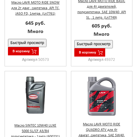
Масло LAVR MOTO RIDE BASIC
Масло LAVR MOTO RIDE SNOW
для 4т двигателей,
для 2т двиг., синтетика, API TC,
полусинтетика, SAE 10W40, API
JASO FD, 1литра. (Ln7761)
SL , 1 литр. (Ln7749)
645 руб.
605 руб.
Много
Много
Быстрый просмотр
Быстрый просмотр
В корзину
В корзину
Артикул
50573
Артикул
49372
Масло LAVR MOTO RIDE
Масло SINTEC 10W40 LUXE
QUADRO ATV для 4т
5000 SL/CF А3/В4
двигат.,cинтетика, SAE 5W40,
полусинтетика - 1литр (600231)