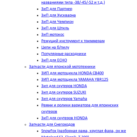
названиями типа -38/-45/-52 и т.д.)
ЗиП для Партнер
ЗиП для Хускварна
ЗиП для Чемпион
ЗиП для Штиль
ЗиП мотокос
Режущий инструмент к триммерам
Цепи на б/пилу
Популярные расходники
ЗиП для ЕСНО
Запчасти для японской мототехники
ЗИП для мотоцикла HONDA CB400
ЗИП для мотоцикла YAMAHA YBR125
Зип для скутеров HONDA
Зип для скутеров SUZUKI
Зип для скутеров Yamaha
Ремни и ролики вариатора для япоинских
скутеров
ЗиП для скутеров HONDA
Запчасти для Снегоходов
SnowFox (разборная рама, круглая фара, он же