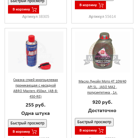
Быстрый просмотр
В корзину
В корзину
Артикул
38305
Артикул
55614
Смазка cпрей многоцелевая
Масло Лукойл Мото 4Т 10W40
проникающая с насадкой
API SL., JASO MA2 ,
ABRO Masters 450мл. (AB-8-
полусинтетика , 1л.
450-RE)
920 руб.
255 руб.
Достаточно
Одна штука
Быстрый просмотр
Быстрый просмотр
В корзину
В корзину