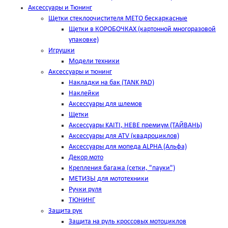
Аксессуары и Тюнинг
Щетки стеклоочистителя METO бескаркасные
Щетки в КОРОБОЧКАХ (картонной многоразовой
упаковке)
Игрушки
Модели техники
Аксессуары и тюнинг
Накладки на бак (TANK PAD)
Наклейки
Аксессуары для шлемов
Щетки
Аксессуары KAITI, HEBE премиум (ТАЙВАНЬ)
Аксессуары для ATV (квадроциклов)
Аксессуары для мопеда ALPHA (Альфа)
Декор мото
Крепления багажа (сетки, "пауки")
МЕТИЗЫ для мототехники
Ручки руля
ТЮНИНГ
Защита рук
Защита на руль кроссовых мотоциклов