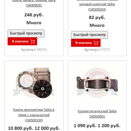
Корпус рычага тормоза Тайга
ходовой короткой Тайга
С40300032
(С40200263)
246 руб.
82 руб.
Много
Много
Быстрый просмотр
Быстрый просмотр
В корзину
В корзину
Артикул
98053
Артикул
27075
Корпус вентилятора Тайга в
Коллектор впускной Тайга
сборе с крыльчаткой
С40500001
(С40500130)
1 090 руб.
1 200 руб.
10 800 руб.
12 000 руб.