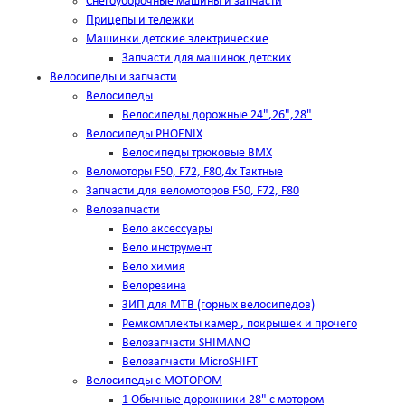
Снегоуборочные машины и запчасти
Прицепы и тележки
Машинки детские электрические
Запчасти для машинок детских
Велосипеды и запчасти
Велосипеды
Велосипеды дорожные 24",26",28"
Велосипеды PHOENIX
Велосипеды трюковые BMX
Веломоторы F50, F72, F80,4х Тактные
Запчасти для веломоторов F50, F72, F80
Велозапчасти
Вело аксессуары
Вело инструмент
Вело химия
Велорезина
ЗИП для MTB (горных велосипедов)
Ремкомплекты камер , покрышек и прочего
Велозапчасти SHIMANO
Велозапчасти MicroSHIFT
Велосипеды с МОТОРОМ
1 Обычные дорожники 28" с мотором