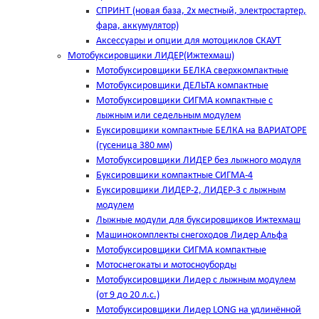
СПРИНТ (новая база, 2х местный, электростартер,
фара, аккумулятор)
Аксессуары и опции для мотоциклов СКАУТ
Мотобуксировщики ЛИДЕР(Ижтехмаш)
Мотобуксировщики БЕЛКА сверхкомпактные
Мотобуксировщики ДЕЛЬТА компактные
Мотобуксировщики СИГМА компактные с
лыжным или седельным модулем
Буксировщики компактные БЕЛКА на ВАРИАТОРЕ
(гусеница 380 мм)
Мотобуксировщики ЛИДЕР без лыжного модуля
Буксировщики компактные СИГМА-4
Буксировщики ЛИДЕР-2, ЛИДЕР-3 c лыжным
модулем
Лыжные модули для буксировщиков Ижтехмаш
Машинокомплекты снегоходов Лидер Альфа
Мотобуксировщики СИГМА компактные
Мотоснегокаты и мотосноуборды
Мотобуксировщики Лидер с лыжным модулем
(от 9 до 20 л.с.)
Мотобуксировщики Лидер LONG на удлинённой