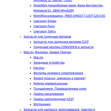
Motoland S2, Ekonik, T-200)
SnowMax (неразборная рама, фара фигуристая,
Motoland S1, ABM Wind200)
Мотобуксировщики, IRBIS DINGO Т110/Т125/150
Снегоход Буран
Снегоход Рысь
Снегоход Тайга
Запчасти для лодочных моторов
Запчасти для лодочных моторов СССР
Лодочные моторы ZONGSHEN и запчасти
Масло, Фильтры, Химия,Прочее
Масло
Зарядные устройства
Насосы
Фильтры нулевого сопротивления
Химия (краски, аэрозоли и прочее)
Хомуты универсальные
Подшипники, Промышленные цепи
Лампы накаливания
Лампы светодиодные (LED)
Мотохимия
Запчасти для картинга, мотосамоката, электро и