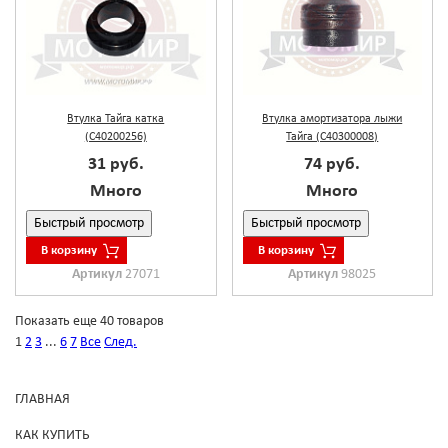
Втулка Тайга катка
Втулка амортизатора лыжи
(С40200256)
Тайга (С40300008)
31 руб.
74 руб.
Много
Много
Быстрый просмотр
Быстрый просмотр
В корзину
В корзину
Артикул
27071
Артикул
98025
Показать еще 40 товаров
1
2
3
...
6
7
Все
След.
ГЛАВНАЯ
КАК КУПИТЬ