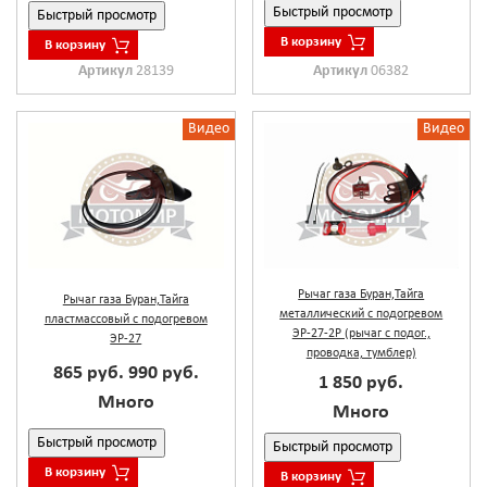
Быстрый просмотр
Быстрый просмотр
В корзину
В корзину
Артикул
28139
Артикул
06382
Видео
Видео
Рычаг газа Буран,Тайга
Рычаг газа Буран,Тайга
металлический с подогревом
пластмассовый с подогревом
ЭР-27-2Р (рычаг с подог.,
ЭР-27
проводка, тумблер)
865 руб.
990 руб.
1 850 руб.
Много
Много
Быстрый просмотр
Быстрый просмотр
В корзину
В корзину