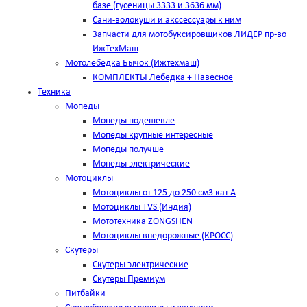
базе (гусеницы 3333 и 3636 мм)
Сани-волокуши и акссессуары к ним
Запчасти для мотобуксировщиков ЛИДЕР пр-во
ИжТехМаш
Мотолебедка Бычок (Ижтехмаш)
КОМПЛЕКТЫ Лебедка + Навесное
Техника
Мопеды
Мопеды подешевле
Мопеды крупные интересные
Мопеды получше
Мопеды электрические
Мотоциклы
Мотоциклы от 125 до 250 см3 кат А
Мотоциклы TVS (Индия)
Мототехника ZONGSHEN
Мотоциклы внедорожные (КРОСС)
Скутеры
Скутеры электрические
Скутеры Премиум
Питбайки