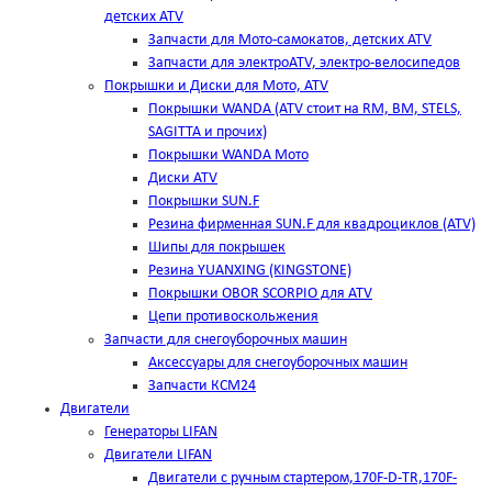
детских ATV
Запчасти для Мото-самокатов, детских ATV
Запчасти для электроATV, электро-велосипедов
Покрышки и Диски для Мото, ATV
Покрышки WANDA (АТV стоит на RM, BM, STELS,
SAGITTA и прочих)
Покрышки WANDA Мото
Диски ATV
Покрышки SUN.F
Резина фирменная SUN.F для квадроциклов (АТV)
Шипы для покрышек
Резина YUANXING (KINGSTONE)
Покрышки OBOR SCORPIO для ATV
Цепи противоскольжения
Запчасти для снегоуборочных машин
Аксессуары для снегоуборочных машин
Запчасти КСМ24
Двигатели
Генераторы LIFAN
Двигатели LIFAN
Двигатели с ручным стартером,170F-D-TR,170F-