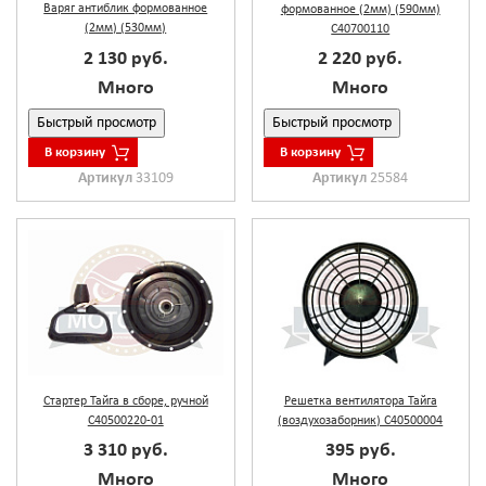
Варяг антиблик формованное
формованное (2мм) (590мм)
(2мм) (530мм)
С40700110
2 130 руб.
2 220 руб.
Много
Много
Быстрый просмотр
Быстрый просмотр
В корзину
В корзину
Артикул
33109
Артикул
25584
Стартер Тайга в сборе, ручной
Решетка вентилятора Тайга
С40500220-01
(воздухозаборник) С40500004
3 310 руб.
395 руб.
Много
Много