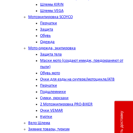
Шлемы KIRIN
Шлемы VEGA
Мотоэкипировка SCOYCO
Перчатки
Защита
Обувь
Одежда
Мото-одежда, экипировка
Защита тела
Маски мото (создают имидж, предохраняют от
пыли)
Обувь мото
Очки для езды на скутере/мотоцикле/АТВ
Перчатки
Подшлемники
Сумки, рюкзаки
2 Мотоэкипировка PRO-BIKER
Очки VEMAR
Рассчитать доставку
Куртки
Вело Шлема
Зимние товары, туризм