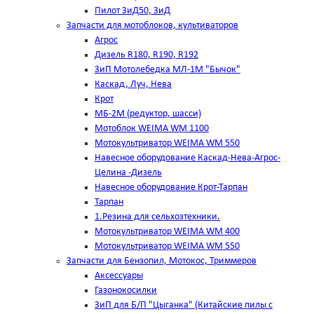
Пилот ЗиД50, ЗиД
Запчасти для мотоблоков, культиваторов
Агрос
Дизель R180, R190, R192
ЗиП Мотолебедка МЛ-1М "Бычок"
Каскад, Луч, Нева
Крот
МБ-2М (редуктор, шасси)
Мотоблок WEIMA WM 1100
Мотокультриватор WEIMA WM 550
Навесное оборудование Каскад-Нева-Агрос-
Целина -Дизель
Навесное оборудование Крот-Тарпан
Тарпан
1.Резина для сельхозтехники.
Мотокультриватор WEIMA WM 400
Мотокультриватор WEIMA WM 550
Запчасти для Бензопил, Мотокос, Триммеров
Аксессуары
Газонокосилки
ЗиП для Б/П "Цыганка" (Китайские пилы с