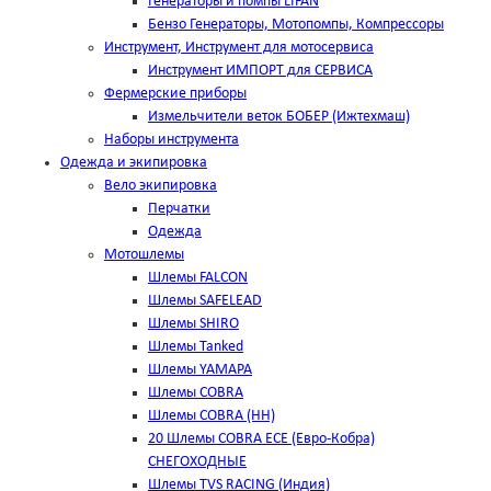
Генераторы и помпы LIFAN
Бензо Генераторы, Мотопомпы, Компрессоры
Инструмент, Инструмент для мотосервиса
Инструмент ИМПОРТ для СЕРВИСА
Фермерские приборы
Измельчители веток БОБЕР (Ижтехмаш)
Наборы инструмента
Одежда и экипировка
Вело экипировка
Перчатки
Одежда
Мотошлемы
Шлемы FALCON
Шлемы SAFELEAD
Шлемы SHIRO
Шлемы Tanked
Шлемы YAMAPA
Шлемы COBRA
Шлемы COBRA (HH)
20 Шлемы COBRA ECE (Евро-Кобра)
СНЕГОХОДНЫЕ
Шлемы TVS RACING (Индия)