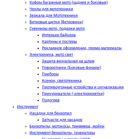
Кофры багажные мото (задние и боковые)
Чехлы для мототехники
Зеркала для Мототехники
Ветровые щитки (Ветровики)
Сувениры мото, подарки мото
Интерьер байкера
Картины и постеры
Рекламное оформление, промо-материалы
Электроника, мото свет
Защита визуальная на шлем
Поворотники (Боковые фонари)
Приборы
Ксенон, светотехника
Противоугонные устройства и сигнализации
Прикуриватели (-электророзетки)
Подогрев
Инструмент
Насадки для бензопил
Запчасти для насадок
Бензопилы, мотокосы, триммера, мойки
Инструмент,бензопилы, генераторы