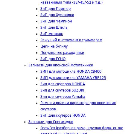
названиями типа -38/-45/-52 и т.д.)
ЗиП для Партнер
ЗиП для Хускварна
ЗиП для Чемпион
ЗиП для Штиль
ЗиП мотокос
Режущий инструмент к триммерам
Цепи на б/пилу
Популярные расходники
ЗиП для ЕСНО
Запчасти для японской мототехники
ЗИП для мотоцикла HONDA CB400
ЗИП для мотоцикла YAMAHA YBR125
Зип для скутеров HONDA
Зип для скутеров SUZUKI
Зип для скутеров Yamaha
Ремни и ролики вариатора для япоинских
скутеров
ЗиП для скутеров HONDA
Запчасти для Снегоходов
SnowFox (разборная рама, круглая фара, он же