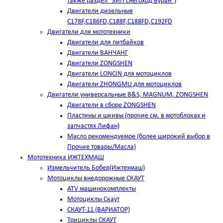
также раздел "ЗИП снегоход Буран")
Двигатели дизельные
C178F,С186FD,C188F,C188FD,C192FD
Двигатели для мототехники
Двигатели для питбайков
Двигатели ВАНЧАНГ
Двигатели ZONGSHEN
Двигатели LONCIN для мотоциклов
Двигатели ZHONGMU для мотоциклов
Двигатели универсальные B&S, MAGNUM, ZONGSHEN
Двигатели в сборе ZONGSHEN
Пластины и шкивы (прочие см. в мотоблоках и
запчастях Лифан)
Масло рекомендуемое (более широкий выбор в
Прочие товары/Масла)
Мототехника ИЖТЕХМАШ
Измельчитель Бобер(Ижтехмаш)
Мотоциклы внедорожные СКАУТ
ATV машинокомплекты
Мотоциклы Скаут
СКАУТ-11 (ВАРИАТОР)
Трициклы СКАУТ