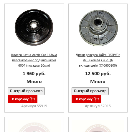
Колесо катка Arctic Cat 143мм
Диски реверса Тайга ПАТРУЛЬ
пластиковый с подшипником
d25 (компл.) н. о. (6
6004 (посадка 20мм)
вклодышей) (С40600800)
1 960 руб.
12 500 руб.
Много
Много
Быстрый просмотр
Быстрый просмотр
В корзину
В корзину
Артикул
55919
Артикул
52015