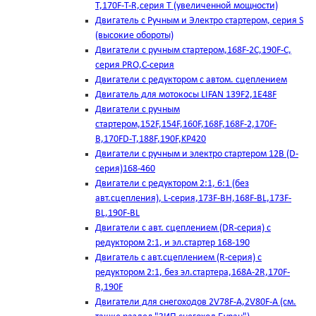
T,170F-T-R,серия Т (увеличенной мощности)
Двигатель с Ручным и Электро стартером, серия S
(высокие обороты)
Двигатели с ручным стартером,168F-2C,190F-C,
серия PRO,C-серия
Двигатели с редуктором с автом. сцеплением
Двигатель для мотокосы LIFAN 139F2,1E48F
Двигатели с ручным
стартером,152F,154F,160F,168F,168F-2,170F-
B,170FD-T,188F,190F,KP420
Двигатели с ручным и электро стартером 12В (D-
серия)168-460
Двигатели с редуктором 2:1, 6:1 (без
авт.сцепления), L-серия,173F-BH,168F-BL,173F-
BL,190F-BL
Двигатели с авт. сцеплением (DR-серия) с
редуктором 2:1, и эл.стартер 168-190
Двигатель с авт.сцеплением (R-серия) с
редуктором 2:1, без эл.стартера,168А-2R,170F-
R,190F
Двигатели для снегоходов 2V78F-A,2V80F-A (см.