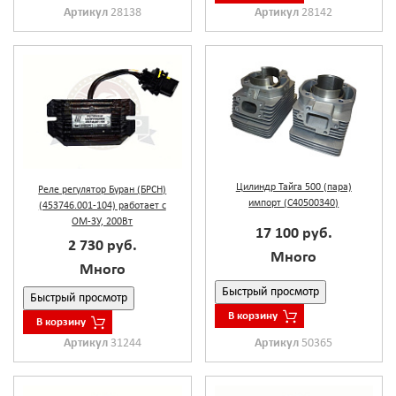
Артикул
28138
Артикул
28142
Цилиндр Тайга 500 (пара)
Реле регулятор Буран (БРСН)
импорт (С40500340)
(453746.001-104) работает с
ОМ-3У, 200Вт
17 100 руб.
2 730 руб.
Много
Много
Быстрый просмотр
Быстрый просмотр
В корзину
В корзину
Артикул
50365
Артикул
31244