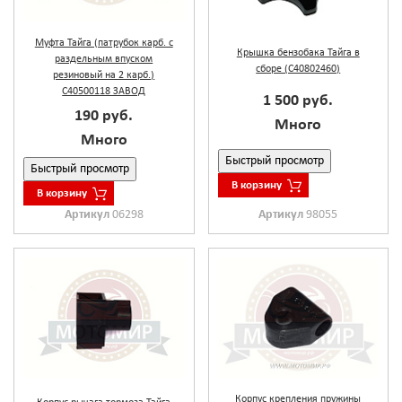
Муфта Тайга (патрубок карб. с
Крышка бензобака Тайга в
раздельным впуском
сборе (С40802460)
резиновый на 2 карб.)
С40500118 ЗАВОД
1 500 руб.
190 руб.
Много
Много
Быстрый просмотр
Быстрый просмотр
В корзину
В корзину
Артикул
06298
Артикул
98055
Корпус крепления пружины