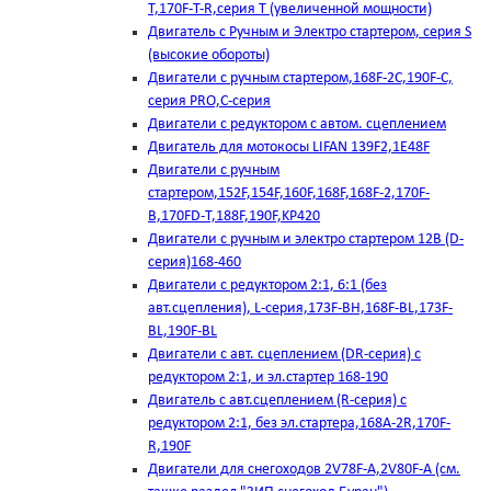
T,170F-T-R,серия Т (увеличенной мощности)
Двигатель с Ручным и Электро стартером, серия S
(высокие обороты)
Двигатели с ручным стартером,168F-2C,190F-C,
серия PRO,C-серия
Двигатели с редуктором с автом. сцеплением
Двигатель для мотокосы LIFAN 139F2,1E48F
Двигатели с ручным
стартером,152F,154F,160F,168F,168F-2,170F-
B,170FD-T,188F,190F,KP420
Двигатели с ручным и электро стартером 12В (D-
серия)168-460
Двигатели с редуктором 2:1, 6:1 (без
авт.сцепления), L-серия,173F-BH,168F-BL,173F-
BL,190F-BL
Двигатели с авт. сцеплением (DR-серия) с
редуктором 2:1, и эл.стартер 168-190
Двигатель с авт.сцеплением (R-серия) с
редуктором 2:1, без эл.стартера,168А-2R,170F-
R,190F
Двигатели для снегоходов 2V78F-A,2V80F-A (см.