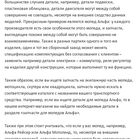
большинстве случаев детали, например, детали подвески,
пластиковая облицовка, детали двигателя могут между собой
совершенно не совпадать, несмотря на внешнее сходство данных
моделей. Прекрасным примером является мопед Альфа: у каждого
производителя есть свои особенности этого мопеда, и запчасти,
выглядящие похоже между собой могут быть совершенно не
взаимозаменяемы. Также в разных партиях одного и того же
изделия, один и тот же сборочный завод может менять
спецификацию комплектующих без согласования с клиентом –
заменить например детали электрики – коммутатор, реле-регулятор
на изделия другой конструкции, которые выполняют ту же функцию.
Таким образом, если вы ищете запчасть на экипажную часть мопеда,
мотоцикла, скутера или квадроцикла, запчасть нужно искать в
соответствующем каталоге с названием вашего транспортного
средства. Например, если вы ищите детали для мопеда Альфа, то в
нашем интернет-магазине вы найдете необходимые детали в
разделе «запчасти для мопедов Альфа».
Также при этом стоит учитывать, что если у вас мопед, например,
Альфа Рейсер или Альфа Мотоленд, то, несмотря на внешнее