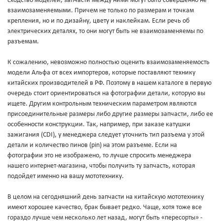
сходство моделей, запчасти между ними могут быть совершенно не
взаимозаменяемыми. Причем не только по размерам и точкам
крепления, но и по дизайну, цвету и наклейкам. Если речь об
электрических деталях, то они могут быть не взаимозаменяемы по
разъемам.
К сожалению, невозможно полностью оценить взаимозаменяемость
модели Альфа от всех импортеров, которые поставляют технику
китайских производителей в РФ. Поэтому в нашем каталоге в первую
очередь стоит ориентироваться на фотографии детали, которую вы
ищете. Другим контрольным техническим параметром являются
присоединительные размеры либо другие размеры запчасти, либо ее
особенности конструкции. Так, например, при заказе катушки
зажигания (CDI), у менеджера следует уточнить тип разъема у этой
детали и количество пинов (pin) на этом разъеме. Если на
фотографии это не изображено, то лучше спросить менеджера
нашего интернет-магазина, чтобы получить ту запчасть, которая
подойдет именно на вашу мототехнику.
В целом на сегодняшний день запчасти на китайскую мототехнику
имеют хорошее качество, брак бывает редко. Чаще, хотя тоже все
гораздо лучше чем несколько лет назад, могут быть «пересорты» -