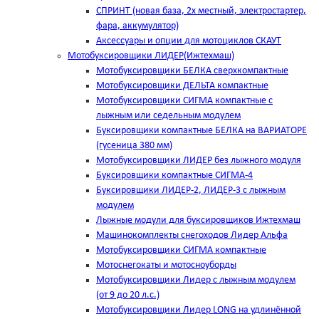
СПРИНТ (новая база, 2х местный, электростартер,
фара, аккумулятор)
Аксессуары и опции для мотоциклов СКАУТ
Мотобуксировщики ЛИДЕР(Ижтехмаш)
Мотобуксировщики БЕЛКА сверхкомпактные
Мотобуксировщики ДЕЛЬТА компактные
Мотобуксировщики СИГМА компактные с
лыжным или седельным модулем
Буксировщики компактные БЕЛКА на ВАРИАТОРЕ
(гусеница 380 мм)
Мотобуксировщики ЛИДЕР без лыжного модуля
Буксировщики компактные СИГМА-4
Буксировщики ЛИДЕР-2, ЛИДЕР-3 c лыжным
модулем
Лыжные модули для буксировщиков Ижтехмаш
Машинокомплекты снегоходов Лидер Альфа
Мотобуксировщики СИГМА компактные
Мотоснегокаты и мотосноуборды
Мотобуксировщики Лидер с лыжным модулем
(от 9 до 20 л.с.)
Мотобуксировщики Лидер LONG на удлинённой