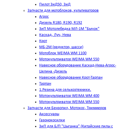
Пилот ЗиД50, ЗиД
Запчасти для мотоблоков, культиваторов
Агрос
Дизель R180, R190, R192
ЗиП Мотолебедка МЛ-1М "Бычок"
Каскад, Луч, Нева
Крот
МБ-2М (редуктор, шасси)
Мотоблок WEIMA WM 1100
Мотокультриватор WEIMA WM 550
Навесное оборудование Каскад-Нева-Агрос-
Целина -Дизель
Навесное оборудование Крот-Тарпан
Тарпан
1.Резина для сельхозтехники.
Мотокультриватор WEIMA WM 400
Мотокультриватор WEIMA WM 550
Запчасти для Бензопил, Мотокос, Триммеров
Аксессуары
Газонокосилки
ЗиП для Б/П "Цыганка" (Китайские пилы с