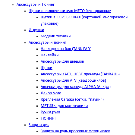
Аксессуары и Тюнинг
Щетки стеклоочистителя METO бескаркасные
Щетки в КОРОБОЧКАХ (картонной многоразовой
упаковке)
Игрушки
Модели техники
Аксессуары и тюнинг
Накладки на бак (TANK PAD)
Наклейки
Аксессуары для шлемов
Щетки
Аксессуары KAITI, HEBE премиум (ТАЙВАНЬ)
Аксессуары для ATV (квадроциклов)
Аксессуары для мопеда ALPHA (Альфа)
Декор мото
Крепления багажа (сетки, "пауки")
МЕТИЗЫ для мототехники
Ручки руля
ТЮНИНГ
Защита рук
Защита на руль кроссовых мотоциклов