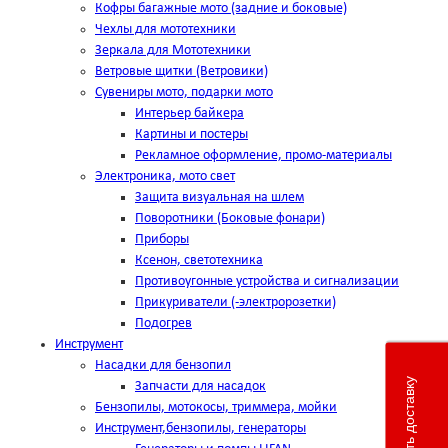
Кофры багажные мото (задние и боковые)
Чехлы для мототехники
Зеркала для Мототехники
Ветровые щитки (Ветровики)
Сувениры мото, подарки мото
Интерьер байкера
Картины и постеры
Рекламное оформление, промо-материалы
Электроника, мото свет
Защита визуальная на шлем
Поворотники (Боковые фонари)
Приборы
Ксенон, светотехника
Противоугонные устройства и сигнализации
Прикуриватели (-электророзетки)
Подогрев
Инструмент
Насадки для бензопил
Рассчитать доставку
Запчасти для насадок
Бензопилы, мотокосы, триммера, мойки
Инструмент,бензопилы, генераторы