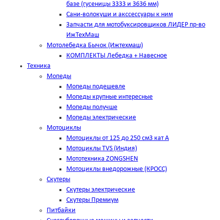
базе (гусеницы 3333 и 3636 мм)
Сани-волокуши и акссессуары к ним
Запчасти для мотобуксировщиков ЛИДЕР пр-во
ИжТехМаш
Мотолебедка Бычок (Ижтехмаш)
КОМПЛЕКТЫ Лебедка + Навесное
Техника
Мопеды
Мопеды подешевле
Мопеды крупные интересные
Мопеды получше
Мопеды электрические
Мотоциклы
Мотоциклы от 125 до 250 см3 кат А
Мотоциклы TVS (Индия)
Мототехника ZONGSHEN
Мотоциклы внедорожные (КРОСС)
Скутеры
Скутеры электрические
Скутеры Премиум
Питбайки