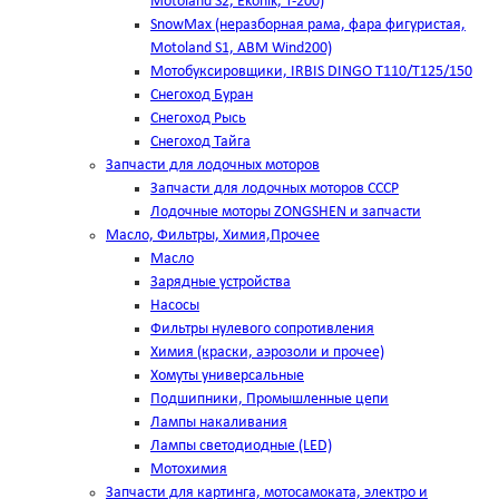
Motoland S2, Ekonik, T-200)
SnowMax (неразборная рама, фара фигуристая,
Motoland S1, ABM Wind200)
Мотобуксировщики, IRBIS DINGO Т110/Т125/150
Снегоход Буран
Снегоход Рысь
Снегоход Тайга
Запчасти для лодочных моторов
Запчасти для лодочных моторов СССР
Лодочные моторы ZONGSHEN и запчасти
Масло, Фильтры, Химия,Прочее
Масло
Зарядные устройства
Насосы
Фильтры нулевого сопротивления
Химия (краски, аэрозоли и прочее)
Хомуты универсальные
Подшипники, Промышленные цепи
Лампы накаливания
Лампы светодиодные (LED)
Мотохимия
Запчасти для картинга, мотосамоката, электро и