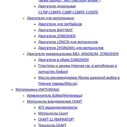
также раздел "ЗИП снегоход Буран")
Двигатели дизельные
C178F,С186FD,C188F,C188FD,C192FD
Двигатели для мототехники
Двигатели для питбайков
Двигатели ВАНЧАНГ
Двигатели ZONGSHEN
Двигатели LONCIN для мотоциклов
Двигатели ZHONGMU для мотоциклов
Двигатели универсальные B&S, MAGNUM, ZONGSHEN
Двигатели в сборе ZONGSHEN
Пластины и шкивы (прочие см. в мотоблоках и
запчастях Лифан)
Масло рекомендуемое (более широкий выбор в
Прочие товары/Масла)
Мототехника ИЖТЕХМАШ
Измельчитель Бобер(Ижтехмаш)
Мотоциклы внедорожные СКАУТ
ATV машинокомплекты
Мотоциклы Скаут
СКАУТ-11 (ВАРИАТОР)
Трициклы СКАУТ