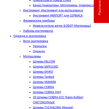
Генераторы и помпы LIFAN
Бензо Генераторы, Мотопомпы, Компрессоры
Инструмент, Инструмент для мотосервиса
Инструмент ИМПОРТ для СЕРВИСА
Фермерские приборы
Измельчители веток БОБЕР (Ижтехмаш)
Наборы инструмента
Одежда и экипировка
Вело экипировка
Перчатки
Одежда
Мотошлемы
Шлемы FALCON
Шлемы SAFELEAD
Шлемы SHIRO
Шлемы Tanked
Шлемы YAMAPA
Шлемы COBRA
Шлемы COBRA (HH)
20 Шлемы COBRA ECE (Евро-Кобра)
СНЕГОХОДНЫЕ
Шлемы TVS RACING (Индия)