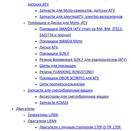
детских ATV
Запчасти для Мото-самокатов, детских ATV
Запчасти для электроATV, электро-велосипедов
Покрышки и Диски для Мото, ATV
Покрышки WANDA (АТV стоит на RM, BM, STELS,
SAGITTA и прочих)
Покрышки WANDA Мото
Диски ATV
Покрышки SUN.F
Резина фирменная SUN.F для квадроциклов (АТV)
Шипы для покрышек
Резина YUANXING (KINGSTONE)
Покрышки OBOR SCORPIO для ATV
Цепи противоскольжения
Запчасти для снегоуборочных машин
Аксессуары для снегоуборочных машин
Запчасти КСМ24
Двигатели
Генераторы LIFAN
Двигатели LIFAN
Двигатели с ручным стартером,170F-D-TR,170F-