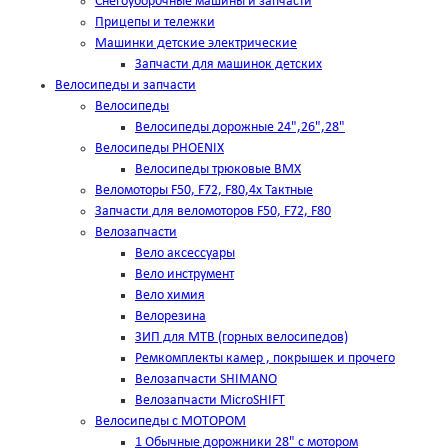
Снегоуборочные машины и запчасти
Прицепы и тележки
Машинки детские электрические
Запчасти для машинок детских
Велосипеды и запчасти
Велосипеды
Велосипеды дорожные 24",26",28"
Велосипеды PHOENIX
Велосипеды трюковые BMX
Веломоторы F50, F72, F80,4х Тактные
Запчасти для веломоторов F50, F72, F80
Велозапчасти
Вело аксессуары
Вело инструмент
Вело химия
Велорезина
ЗИП для MTB (горных велосипедов)
Ремкомплекты камер , покрышек и прочего
Велозапчасти SHIMANO
Велозапчасти MicroSHIFT
Велосипеды с МОТОРОМ
1 Обычные дорожники 28" с мотором