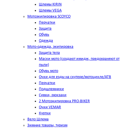
Шлемы KIRIN
Шлемы VEGA
Мотоэкипировка SCOYCO
Перчатки
Защита
Обувь
Одежда
Мото-одежда, экипировка
Защита тела
Маски мото (создают имидж, предохраняют от
пыли)
Обувь мото
Очки для езды на скутере/мотоцикле/АТВ
Перчатки
Подшлемники
Сумки, рюкзаки
2 Мотоэкипировка PRO-BIKER
Очки VEMAR
Куртки
Вело Шлема
Зимние товары, туризм