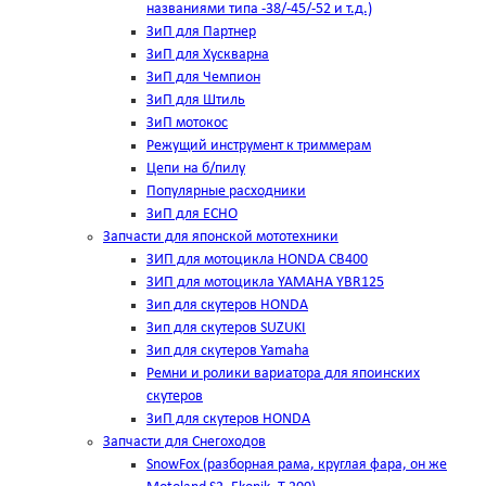
названиями типа -38/-45/-52 и т.д.)
ЗиП для Партнер
ЗиП для Хускварна
ЗиП для Чемпион
ЗиП для Штиль
ЗиП мотокос
Режущий инструмент к триммерам
Цепи на б/пилу
Популярные расходники
ЗиП для ЕСНО
Запчасти для японской мототехники
ЗИП для мотоцикла HONDA CB400
ЗИП для мотоцикла YAMAHA YBR125
Зип для скутеров HONDA
Зип для скутеров SUZUKI
Зип для скутеров Yamaha
Ремни и ролики вариатора для япоинских
скутеров
ЗиП для скутеров HONDA
Запчасти для Снегоходов
SnowFox (разборная рама, круглая фара, он же