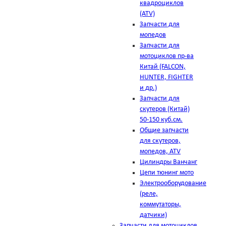
квадроциклов
(ATV)
Запчасти для
мопедов
Запчасти для
мотоциклов пр-ва
Китай (FALCON,
HUNTER, FIGHTER
и др.)
Запчасти для
скутеров (Китай)
50-150 куб.см.
Общие запчасти
для скутеров,
мопедов, ATV
Цилиндры Ванчанг
Цепи тюнинг мото
Электрооборудование
(реле,
коммутаторы,
датчики)
Запчасти для мотоциклов