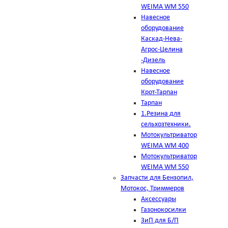
WEIMA WM 550
Навесное
оборудование
Каскад-Нева-
Агрос-Целина
-Дизель
Навесное
оборудование
Крот-Тарпан
Тарпан
1.Резина для
сельхозтехники.
Мотокультриватор
WEIMA WM 400
Мотокультриватор
WEIMA WM 550
Запчасти для Бензопил,
Мотокос, Триммеров
Аксессуары
Газонокосилки
ЗиП для Б/П