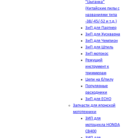
"Цыганка"
(Китайские пилы с
названиями типа
-38/-45/-52 и т.д.)
ЗиП для Партнер
ЗиП для Хускварна
ЗиП для Чемпион
ЗиП для Штиль
ЗиП мотокос
Режущий
инструмент к
триммерам
Цепи на б/пилу
Популярные
расходники
ЗиП для ЕСНО
Запчасти для японской
мототехники
ЗИП для
мотоцикла HONDA
CB400
ЗИП для