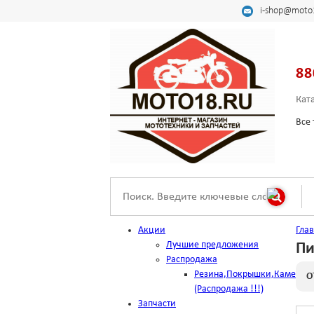
i-shop@moto
88
Кат
Все 
Акции
Гла
Лучшие предложения
Пи
Распродажа
Резина,Покрышки,Камеры
О
(Распродажа !!!)
Запчасти