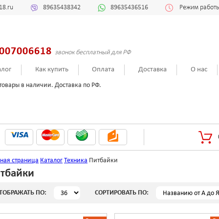
18.ru
89635438342
89635436516
Режим работы:
007006618
звонок бесплатный для РФ
алог
Как купить
Оплата
Доставка
О нас
товары в наличии. Доставка по РФ.
вная страница
Каталог
Техника
Питбайки
тбайки
ТОБРАЖАТЬ ПО:
СОРТИРОВАТЬ ПО: