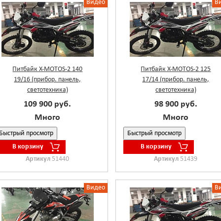
Видео
В
Питбайк X-MOTOS-2 140
Питбайк X-MOTOS-2 125
19/16 (прибор. панель,
17/14 (прибор. панель,
светотехника)
светотехника)
109 900 руб.
98 900 руб.
Много
Много
Быстрый просмотр
Быстрый просмотр
В корзину
В корзину
Артикул
51440
Артикул
51439
Видео
В