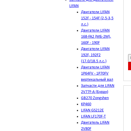
LIFAN
Двигатели LIFAN
152F - 154F (2,5-3,5
л.с.)
Двигатели LIFAN
168-FA2 (МБ-2М),
160F - 190F
Двигатели LIFAN
192F, 192F2
(17.0/18.5 л.с.)
Двигатели LIFAN
1Р64FV - 1Р70FV
вертикальный вал
Запчасти для LIFAN
2V77F-A (Буран)
GB270 Zongshen
KP460
LIFAN GS212E
LIFAN LF170F-T
Двигатель LIFAN
2V80F