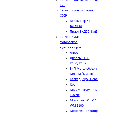
TVS
Запчасти для мопедов
СССР
Веломотор 4х
тактный
Пилот ЗиД50, ЗиД
Запчасти для
мотоблоков,
культиваторов
Агрос
Дизель R180,
R190, R192
ЗиП Мотолебедка
МЛ-1М "Бычок"
Каскад, Луч, Нева
Крот
МБ-2М (редуктор,
шасси)
Мотоблок WEIMA
WM 1100
Мотокультриватор