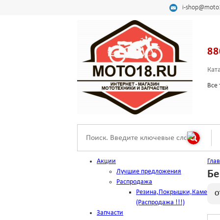
i-shop@moto
88
Кат
Все 
Акции
Гла
Лучшие предложения
Бе
Распродажа
Резина,Покрышки,Камеры
О
(Распродажа !!!)
Запчасти