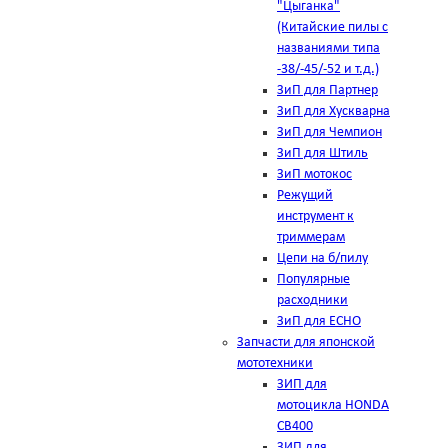
"Цыганка"
(Китайские пилы с
названиями типа
-38/-45/-52 и т.д.)
ЗиП для Партнер
ЗиП для Хускварна
ЗиП для Чемпион
ЗиП для Штиль
ЗиП мотокос
Режущий
инструмент к
триммерам
Цепи на б/пилу
Популярные
расходники
ЗиП для ЕСНО
Запчасти для японской
мототехники
ЗИП для
мотоцикла HONDA
CB400
ЗИП для