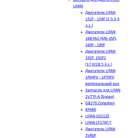
LIFAN
Двигатели LIFAN
152F - 154F (2,5-3,5
л.с.)
Двигатели LIFAN
168-FA2 (МБ-2М),
160F - 190F
Двигатели LIFAN
192F, 192F2
(17.0/18.5 л.с.)
Двигатели LIFAN
1Р64FV - 1Р70FV
вертикальный вал
Запчасти для LIFAN
2V77F-A (Буран)
GB270 Zongshen
KP460
LIFAN GS212E
LIFAN LF170F-T
Двигатель LIFAN
2V80F