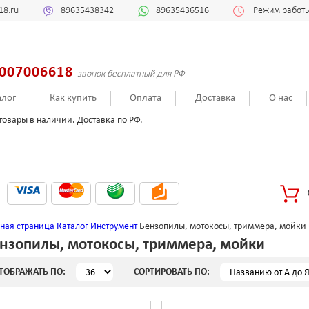
18.ru
89635438342
89635436516
Режим работы:
007006618
звонок бесплатный для РФ
алог
Как купить
Оплата
Доставка
О нас
товары в наличии. Доставка по РФ.
вная страница
Каталог
Инструмент
Бензопилы, мотокосы, триммера, мойки
нзопилы, мотокосы, триммера, мойки
ТОБРАЖАТЬ ПО:
СОРТИРОВАТЬ ПО: