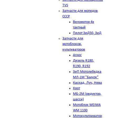
TVS
Запчасти для мопедов
СССР
Веломотор 4х
тактный
Пилот ЗиД50, ЗиД
Запчасти для
мотоблоков,
культиваторов
Агрос
Дизель R180,
R190, R192
ЗиП Мотолебедка
МЛ-1М "Бычок"
Каскад, Луч, Нева
Крот
МБ-2М (редуктор,
шасси)
Мотоблок WEIMA
WM 1100
Мотокультриватор