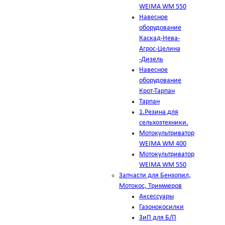
WEIMA WM 550
Навесное
оборудование
Каскад-Нева-
Агрос-Целина
-Дизель
Навесное
оборудование
Крот-Тарпан
Тарпан
1.Резина для
сельхозтехники.
Мотокультриватор
WEIMA WM 400
Мотокультриватор
WEIMA WM 550
Запчасти для Бензопил,
Мотокос, Триммеров
Аксессуары
Газонокосилки
ЗиП для Б/П