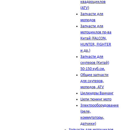
квадроциклов
(ATV)
Запчасти для
мопедов
Запчасти для
мотоциклов пр-ва
Китай (FALCON,
HUNTER, FIGHTER
и др.)
Запчасти для
скутеров (Китай)
50-150 куб.см.
Общие запчасти
для скутеров,
мопедов, ATV
Цилиндры Ванчанг
Цепи тюнинг мото
Электрооборудование
(реле,
коммутаторы,
датчики)
Запчасти для мотоциклов