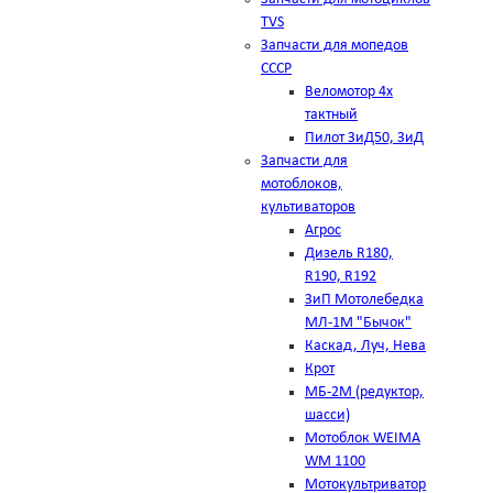
TVS
Запчасти для мопедов
СССР
Веломотор 4х
тактный
Пилот ЗиД50, ЗиД
Запчасти для
мотоблоков,
культиваторов
Агрос
Дизель R180,
R190, R192
ЗиП Мотолебедка
МЛ-1М "Бычок"
Каскад, Луч, Нева
Крот
МБ-2М (редуктор,
шасси)
Мотоблок WEIMA
WM 1100
Мотокультриватор