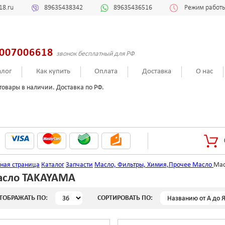
18.ru
89635438342
89635436516
Режим работы:
007006618
звонок бесплатный для РФ
алог
Как купить
Оплата
Доставка
О нас
товары в наличии. Доставка по РФ.
вная страница
Каталог
Запчасти
Масло, Фильтры, Химия,Прочее
Масло
Мас
сло TAKAYAMA
ТОБРАЖАТЬ ПО:
СОРТИРОВАТЬ ПО: