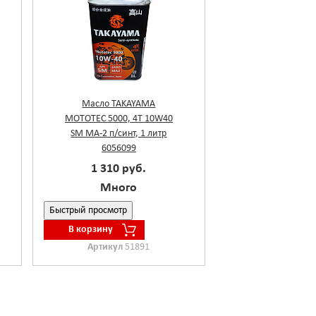
Масло TAKAYAMA
MOTOTEC 5000, 4T 10W40
SM MA-2 п/синт, 1 литр
6056099
1 310 руб.
Много
Быстрый просмотр
В корзину
Артикул
51891