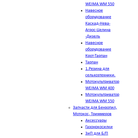
WEIMA WM 550
Навесное
оборудование
Каскад-Нева-
Агрос-Целина
-Дизель
Навесное
оборудование
Крот-Тарпан
Тарпан
1.Резина для
сельхозтехники.
Мотокультриватор
WEIMA WM 400
Мотокультриватор
WEIMA WM 550
Запчасти для Бензопил,
Мотокос, Триммеров
Аксессуары
Газонокосилки
ЗиП для Б/П