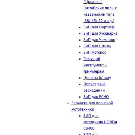
"Цыганка"
(Китайские пилы с
названиями типа
-38/-45/-52 и т.д.)
ЗиП для Партнер
ЗиП для Хускварна
ЗиП для Чемпион
ЗиП для Штиль
ЗиП мотокос
Режущий
инструмент к
триммерам
Цепи на б/пилу
Популярные
расходники
ЗиП для ЕСНО
Запчасти для японской
мототехники
ЗИП для
мотоцикла HONDA
CB400
ЗИП для