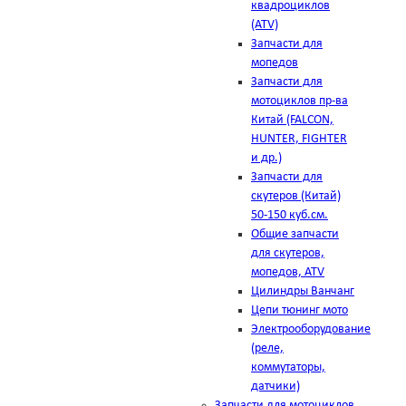
квадроциклов
(ATV)
Запчасти для
мопедов
Запчасти для
мотоциклов пр-ва
Китай (FALCON,
HUNTER, FIGHTER
и др.)
Запчасти для
скутеров (Китай)
50-150 куб.см.
Общие запчасти
для скутеров,
мопедов, ATV
Цилиндры Ванчанг
Цепи тюнинг мото
Электрооборудование
(реле,
коммутаторы,
датчики)
Запчасти для мотоциклов