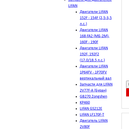
LIFAN
Двигатели LIFAN
152F - 154F (2,5-3,5
л.с.)
Двигатели LIFAN
168-FA2 (МБ-2М),
160F - 190F
Двигатели LIFAN
192F, 192F2
(17.0/18.5 л.с.)
Двигатели LIFAN
1Р64FV - 1Р70FV
вертикальный вал
Запчасти для LIFAN
2V77F-A (Буран)
GB270 Zongshen
KP460
LIFAN GS212E
LIFAN LF170F-T
Двигатель LIFAN
2V80F