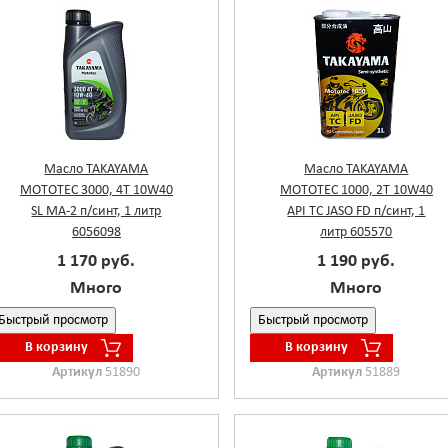
Масло TAKAYAMA
Масло TAKAYAMA
MOTOTEC 3000, 4T 10W40
MOTOTEC 1000, 2T 10W40
SL MA-2 п/синт, 1 литр
API TC JASO FD п/синт, 1
6056098
литр 605570
1 170 руб.
1 190 руб.
Много
Много
Быстрый просмотр
Быстрый просмотр
В корзину
В корзину
Артикул
51890
Артикул
51889