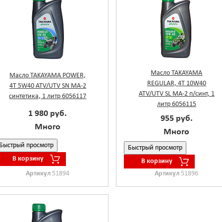
Масло TAKAYAMA
Масло TAKAYAMA PОWER,
REGULAR, 4T 10W40
4T 5W40 ATV/UTV SN MA-2
ATV/UTV SL MA-2 п/синт, 1
синтетика, 1 литр 6056117
литр 6056115
1 980 руб.
955 руб.
Много
Много
Быстрый просмотр
Быстрый просмотр
В корзину
В корзину
Артикул
51894
Артикул
51896