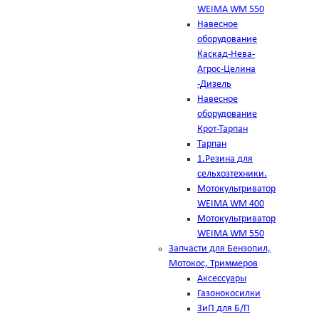
WEIMA WM 550
Навесное
оборудование
Каскад-Нева-
Агрос-Целина
-Дизель
Навесное
оборудование
Крот-Тарпан
Тарпан
1.Резина для
сельхозтехники.
Мотокультриватор
WEIMA WM 400
Мотокультриватор
WEIMA WM 550
Запчасти для Бензопил,
Мотокос, Триммеров
Аксессуары
Газонокосилки
ЗиП для Б/П