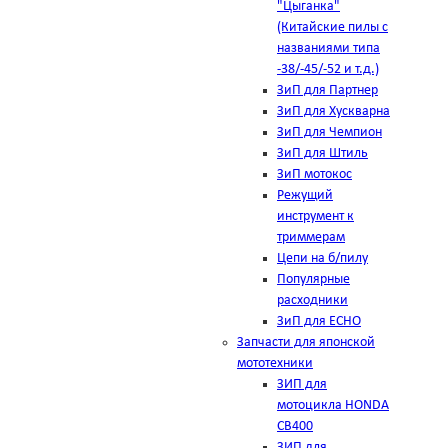
"Цыганка"
(Китайские пилы с
названиями типа
-38/-45/-52 и т.д.)
ЗиП для Партнер
ЗиП для Хускварна
ЗиП для Чемпион
ЗиП для Штиль
ЗиП мотокос
Режущий
инструмент к
триммерам
Цепи на б/пилу
Популярные
расходники
ЗиП для ЕСНО
Запчасти для японской
мототехники
ЗИП для
мотоцикла HONDA
CB400
ЗИП для