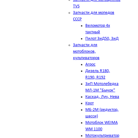
TVS
Запчасти для мопедов
СССР
Веломотор 4х
тактный
Пилот ЗиД50, ЗиД
Запчасти для
мотоблоков,
культиваторов
Агрос
Дизель R180,
R190, R192
ЗиП Мотолебедка
МЛ-1М "Бычок"
Каскад, Луч, Нева
Крот
МБ-2М (редуктор,
шасси)
Мотоблок WEIMA
WM 1100
Мотокультриватор