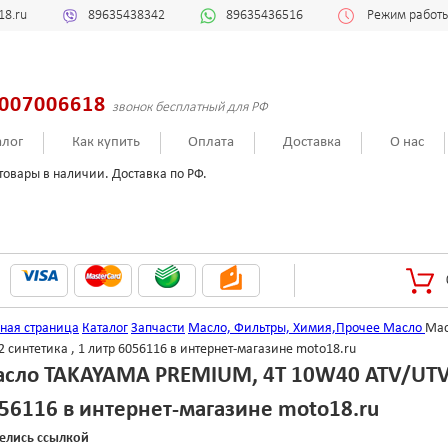
18.ru
89635438342
89635436516
Режим работы:
007006618
звонок бесплатный для РФ
алог
Как купить
Оплата
Доставка
О нас
товары в наличии. Доставка по РФ.
вная страница
Каталог
Запчасти
Масло, Фильтры, Химия,Прочее
Масло
Мас
 синтетика , 1 литр 6056116 в интернет-магазине moto18.ru
сло TAKAYAMA PREMIUM, 4T 10W40 ATV/UTV S
56116 в интернет-магазине moto18.ru
елись ссылкой