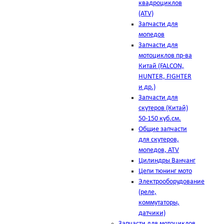
квадроциклов
(ATV)
Запчасти для
мопедов
Запчасти для
мотоциклов пр-ва
Китай (FALCON,
HUNTER, FIGHTER
и др.)
Запчасти для
скутеров (Китай)
50-150 куб.см.
Общие запчасти
для скутеров,
мопедов, ATV
Цилиндры Ванчанг
Цепи тюнинг мото
Электрооборудование
(реле,
коммутаторы,
датчики)
Запчасти для мотоциклов