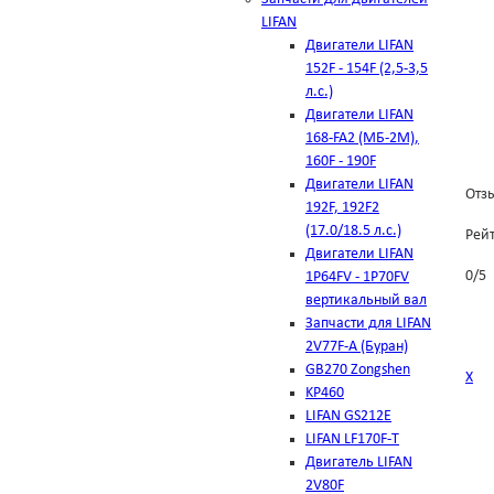
LIFAN
Двигатели LIFAN
152F - 154F (2,5-3,5
л.с.)
Двигатели LIFAN
168-FA2 (МБ-2М),
160F - 190F
Двигатели LIFAN
Отзы
192F, 192F2
(17.0/18.5 л.с.)
Рей
Двигатели LIFAN
0
/
5
1Р64FV - 1Р70FV
вертикальный вал
Запчасти для LIFAN
2V77F-A (Буран)
GB270 Zongshen
Х
KP460
LIFAN GS212E
LIFAN LF170F-T
Двигатель LIFAN
2V80F