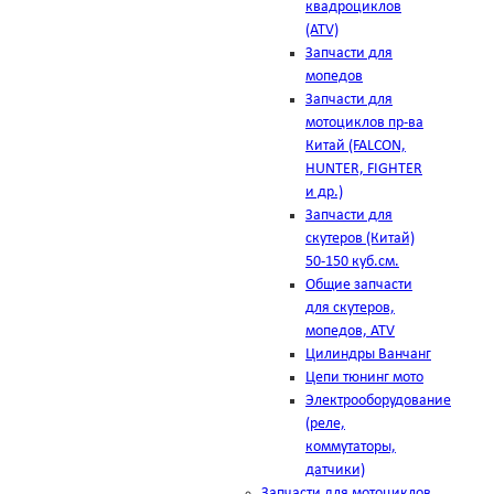
квадроциклов
(ATV)
Запчасти для
мопедов
Запчасти для
мотоциклов пр-ва
Китай (FALCON,
HUNTER, FIGHTER
и др.)
Запчасти для
скутеров (Китай)
50-150 куб.см.
Общие запчасти
для скутеров,
мопедов, ATV
Цилиндры Ванчанг
Цепи тюнинг мото
Электрооборудование
(реле,
коммутаторы,
датчики)
Запчасти для мотоциклов