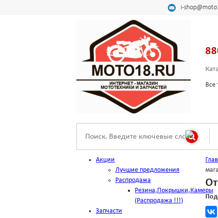
i-shop@moto
88
Кат
Все 
Акции
Гла
Лучшие предложения
маг
Распродажа
От
Резина,Покрышки,Камеры
Под
(Распродажа !!!)
Запчасти