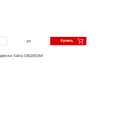
.
Купить
шт
двески Тайга С40200264