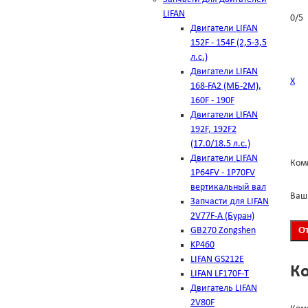
LIFAN
0
/
5
Двигатели LIFAN
152F - 154F (2,5-3,5
л.с.)
Двигатели LIFAN
Х
168-FA2 (МБ-2М),
160F - 190F
Двигатели LIFAN
192F, 192F2
(17.0/18.5 л.с.)
Двигатели LIFAN
Ком
1Р64FV - 1Р70FV
вертикальный вал
Ваш
Запчасти для LIFAN
2V77F-A (Буран)
GB270 Zongshen
KP460
LIFAN GS212E
К
LIFAN LF170F-T
Двигатель LIFAN
2V80F