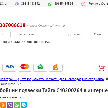
18.ru
89635438342
89635436516
Режим работы:
007006618
звонок бесплатный для РФ
алог
Как купить
Оплата
Доставка
О нас
товары в наличии. Доставка по РФ.
вная страница
Каталог
Запчасти
Запчасти для Снегоходов
Снегоход Тайга
От
азине moto18.ru
бойник подвески Тайга С40200264 в интерне
елись ссылкой