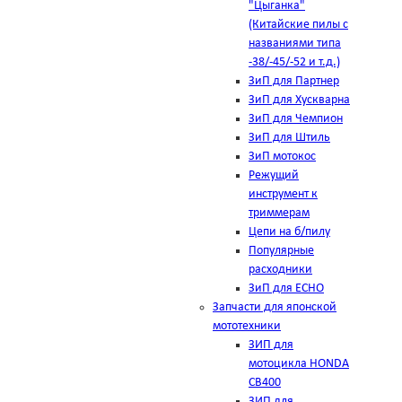
"Цыганка"
(Китайские пилы с
названиями типа
-38/-45/-52 и т.д.)
ЗиП для Партнер
ЗиП для Хускварна
ЗиП для Чемпион
ЗиП для Штиль
ЗиП мотокос
Режущий
инструмент к
триммерам
Цепи на б/пилу
Популярные
расходники
ЗиП для ЕСНО
Запчасти для японской
мототехники
ЗИП для
мотоцикла HONDA
CB400
ЗИП для