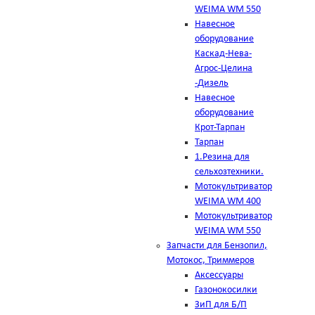
WEIMA WM 550
Навесное
оборудование
Каскад-Нева-
Агрос-Целина
-Дизель
Навесное
оборудование
Крот-Тарпан
Тарпан
1.Резина для
сельхозтехники.
Мотокультриватор
WEIMA WM 400
Мотокультриватор
WEIMA WM 550
Запчасти для Бензопил,
Мотокос, Триммеров
Аксессуары
Газонокосилки
ЗиП для Б/П