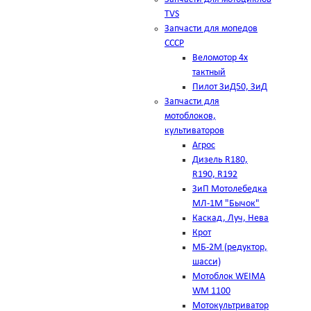
TVS
Запчасти для мопедов
СССР
Веломотор 4х
тактный
Пилот ЗиД50, ЗиД
Запчасти для
мотоблоков,
культиваторов
Агрос
Дизель R180,
R190, R192
ЗиП Мотолебедка
МЛ-1М "Бычок"
Каскад, Луч, Нева
Крот
МБ-2М (редуктор,
шасси)
Мотоблок WEIMA
WM 1100
Мотокультриватор