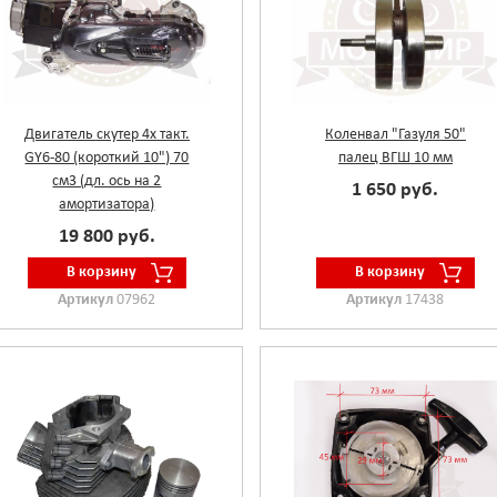
Двигатель скутер 4х такт.
Коленвал "Газуля 50"
GY6-80 (короткий 10") 70
палец ВГШ 10 мм
см3 (дл. ось на 2
1 650 руб.
амортизатора)
19 800 руб.
В корзину
В корзину
Артикул
07962
Артикул
17438