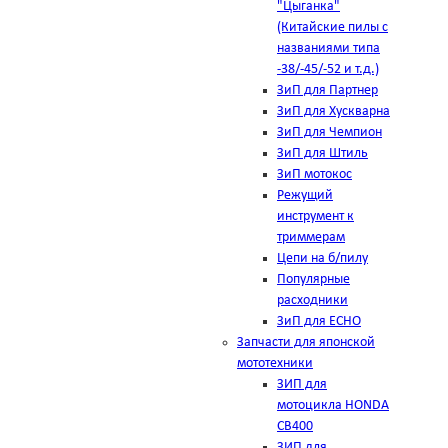
"Цыганка"
(Китайские пилы с
названиями типа
-38/-45/-52 и т.д.)
ЗиП для Партнер
ЗиП для Хускварна
ЗиП для Чемпион
ЗиП для Штиль
ЗиП мотокос
Режущий
инструмент к
триммерам
Цепи на б/пилу
Популярные
расходники
ЗиП для ЕСНО
Запчасти для японской
мототехники
ЗИП для
мотоцикла HONDA
CB400
ЗИП для