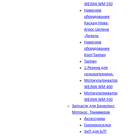
WEIMA WM 550
Навесное
оборудование
Каскад-Нева-
Агрос-Целина
-Дизель
Навесное
оборудование
Крот-Тарпан
Тарпан
1.Резина для
сельхозтехники.
Мотокультриватор
WEIMA WM 400
Мотокультриватор
WEIMA WM 550
Запчасти для Бензопил,
Мотокос, Триммеров
Аксессуары
Газонокосилки
ЗиП для Б/П