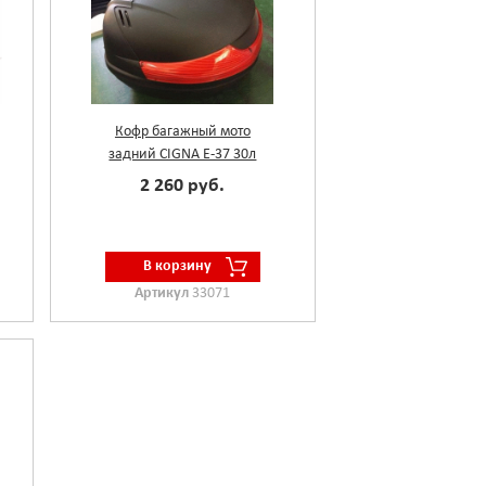
Кофр багажный мото
задний CIGNA E-37 30л
2 260 руб.
В корзину
Артикул
33071