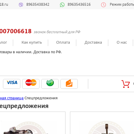
18.ru
89635438342
89635436516
Режим работы:
007006618
звонок бесплатный для РФ
алог
Как купить
Оплата
Доставка
О нас
товары в наличии. Доставка по РФ.
вная страница
Спецпредложения
ецпредложения