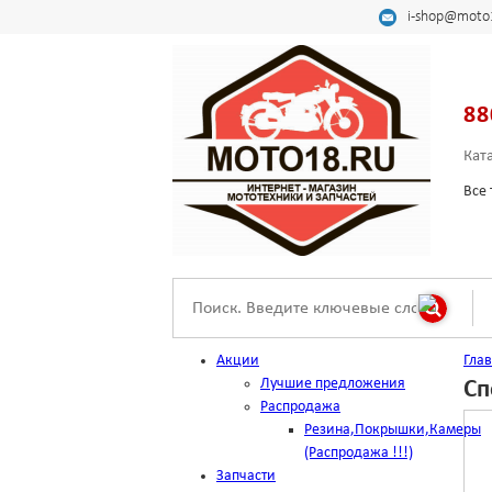
i-shop@moto
88
Кат
Все 
Акции
Гла
Лучшие предложения
Сп
Распродажа
Резина,Покрышки,Камеры
(Распродажа !!!)
Запчасти