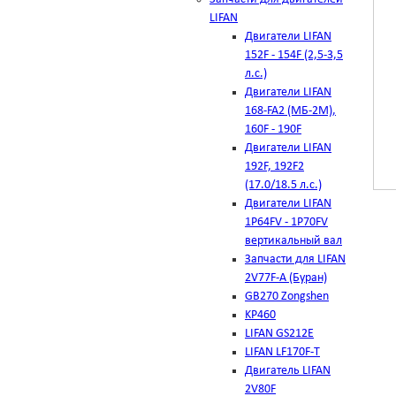
LIFAN
Двигатели LIFAN
152F - 154F (2,5-3,5
л.с.)
Двигатели LIFAN
168-FA2 (МБ-2М),
160F - 190F
Двигатели LIFAN
192F, 192F2
(17.0/18.5 л.с.)
Двигатели LIFAN
1Р64FV - 1Р70FV
вертикальный вал
Запчасти для LIFAN
2V77F-A (Буран)
GB270 Zongshen
KP460
LIFAN GS212E
LIFAN LF170F-T
Двигатель LIFAN
2V80F