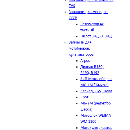
TVS
Запчасти для мопедов
СССР
Веломотор 4х
тактный
Пилот ЗиД50, ЗиД
Запчасти для
мотоблоков,
культиваторов
Агрос
Дизель R180,
R190, R192
ЗиП Мотолебедка
МЛ-1М "Бычок"
Каскад, Луч, Нева
Крот
МБ-2М (редуктор,
шасси)
Мотоблок WEIMA
WM 1100
Мотокультриватор