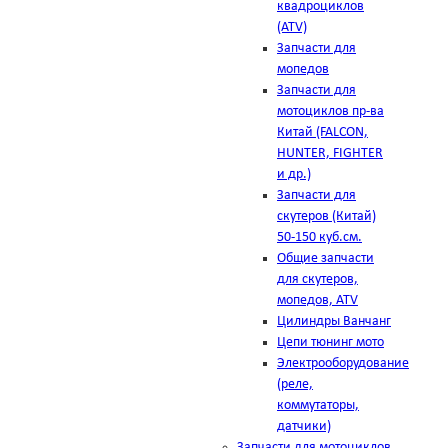
квадроциклов
(ATV)
Запчасти для
мопедов
Запчасти для
мотоциклов пр-ва
Китай (FALCON,
HUNTER, FIGHTER
и др.)
Запчасти для
скутеров (Китай)
50-150 куб.см.
Общие запчасти
для скутеров,
мопедов, ATV
Цилиндры Ванчанг
Цепи тюнинг мото
Электрооборудование
(реле,
коммутаторы,
датчики)
Запчасти для мотоциклов