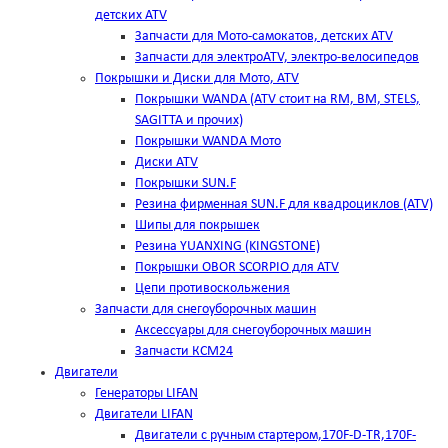
детских ATV
Запчасти для Мото-самокатов, детских ATV
Запчасти для электроATV, электро-велосипедов
Покрышки и Диски для Мото, ATV
Покрышки WANDA (АТV стоит на RM, BM, STELS,
SAGITTA и прочих)
Покрышки WANDA Мото
Диски ATV
Покрышки SUN.F
Резина фирменная SUN.F для квадроциклов (АТV)
Шипы для покрышек
Резина YUANXING (KINGSTONE)
Покрышки OBOR SCORPIO для ATV
Цепи противоскольжения
Запчасти для снегоуборочных машин
Аксессуары для снегоуборочных машин
Запчасти КСМ24
Двигатели
Генераторы LIFAN
Двигатели LIFAN
Двигатели с ручным стартером,170F-D-TR,170F-