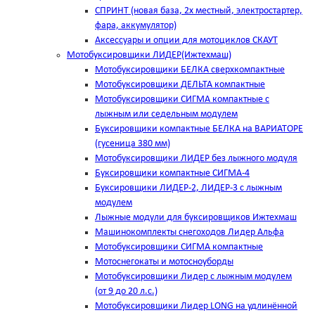
СПРИНТ (новая база, 2х местный, электростартер,
фара, аккумулятор)
Аксессуары и опции для мотоциклов СКАУТ
Мотобуксировщики ЛИДЕР(Ижтехмаш)
Мотобуксировщики БЕЛКА сверхкомпактные
Мотобуксировщики ДЕЛЬТА компактные
Мотобуксировщики СИГМА компактные с
лыжным или седельным модулем
Буксировщики компактные БЕЛКА на ВАРИАТОРЕ
(гусеница 380 мм)
Мотобуксировщики ЛИДЕР без лыжного модуля
Буксировщики компактные СИГМА-4
Буксировщики ЛИДЕР-2, ЛИДЕР-3 c лыжным
модулем
Лыжные модули для буксировщиков Ижтехмаш
Машинокомплекты снегоходов Лидер Альфа
Мотобуксировщики СИГМА компактные
Мотоснегокаты и мотосноуборды
Мотобуксировщики Лидер с лыжным модулем
(от 9 до 20 л.с.)
Мотобуксировщики Лидер LONG на удлинённой