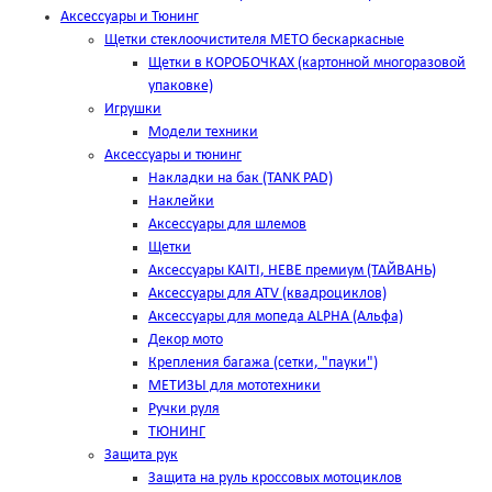
Аксессуары и Тюнинг
Щетки стеклоочистителя METO бескаркасные
Щетки в КОРОБОЧКАХ (картонной многоразовой
упаковке)
Игрушки
Модели техники
Аксессуары и тюнинг
Накладки на бак (TANK PAD)
Наклейки
Аксессуары для шлемов
Щетки
Аксессуары KAITI, HEBE премиум (ТАЙВАНЬ)
Аксессуары для ATV (квадроциклов)
Аксессуары для мопеда ALPHA (Альфа)
Декор мото
Крепления багажа (сетки, "пауки")
МЕТИЗЫ для мототехники
Ручки руля
ТЮНИНГ
Защита рук
Защита на руль кроссовых мотоциклов