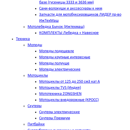
базе (гусеницы 3333 и 3636 мм)
Сани-волокуши и акссессуары к ним
Запчасти для мотобуксировщиков ЛИДЕР пр-во
ИжТехМаш
Мотолебедка Бычок (Ижтехмаш)
КОМПЛЕКТЫ Лебедка + Навесное
Техника
Мопеды
Мопеды подешевле
Мопеды крупные интересные
Мопеды получше
Мопеды электрические
Мотоциклы
Мотоциклы от 125 до 250 см3 кат А
Мотоциклы TVS (Индия)
Мототехника ZONGSHEN
Мотоциклы внедорожные (КРОСС)
Скутеры
Скутеры электрические
Скутеры Премиум
Питбайки