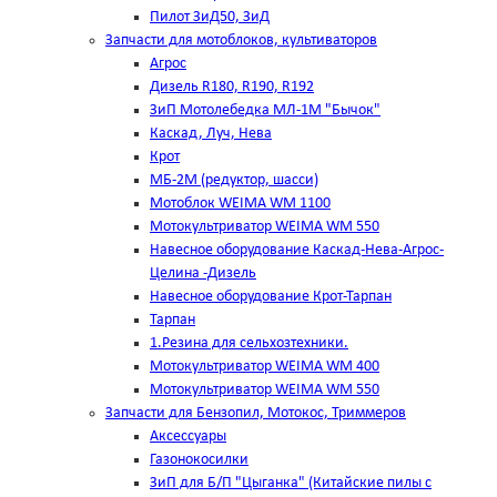
Пилот ЗиД50, ЗиД
Запчасти для мотоблоков, культиваторов
Агрос
Дизель R180, R190, R192
ЗиП Мотолебедка МЛ-1М "Бычок"
Каскад, Луч, Нева
Крот
МБ-2М (редуктор, шасси)
Мотоблок WEIMA WM 1100
Мотокультриватор WEIMA WM 550
Навесное оборудование Каскад-Нева-Агрос-
Целина -Дизель
Навесное оборудование Крот-Тарпан
Тарпан
1.Резина для сельхозтехники.
Мотокультриватор WEIMA WM 400
Мотокультриватор WEIMA WM 550
Запчасти для Бензопил, Мотокос, Триммеров
Аксессуары
Газонокосилки
ЗиП для Б/П "Цыганка" (Китайские пилы с