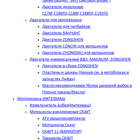
также раздел "ЗИП снегоход Буран")
Двигатели дизельные
C178F,С186FD,C188F,C188FD,C192FD
Двигатели для мототехники
Двигатели для питбайков
Двигатели ВАНЧАНГ
Двигатели ZONGSHEN
Двигатели LONCIN для мотоциклов
Двигатели ZHONGMU для мотоциклов
Двигатели универсальные B&S, MAGNUM, ZONGSHEN
Двигатели в сборе ZONGSHEN
Пластины и шкивы (прочие см. в мотоблоках и
запчастях Лифан)
Масло рекомендуемое (более широкий выбор в
Прочие товары/Масла)
Мототехника ИЖТЕХМАШ
Измельчитель Бобер(Ижтехмаш)
Мотоциклы внедорожные СКАУТ
ATV машинокомплекты
Мотоциклы Скаут
СКАУТ-11 (ВАРИАТОР)
Трициклы СКАУТ