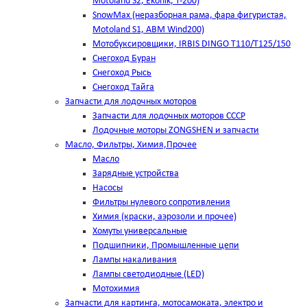
Motoland S2, Ekonik, T-200)
SnowMax (неразборная рама, фара фигуристая,
Motoland S1, ABM Wind200)
Мотобуксировщики, IRBIS DINGO Т110/Т125/150
Снегоход Буран
Снегоход Рысь
Снегоход Тайга
Запчасти для лодочных моторов
Запчасти для лодочных моторов СССР
Лодочные моторы ZONGSHEN и запчасти
Масло, Фильтры, Химия,Прочее
Масло
Зарядные устройства
Насосы
Фильтры нулевого сопротивления
Химия (краски, аэрозоли и прочее)
Хомуты универсальные
Подшипники, Промышленные цепи
Лампы накаливания
Лампы светодиодные (LED)
Мотохимия
Запчасти для картинга, мотосамоката, электро и