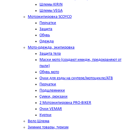
Шлемы KIRIN
Шлемы VEGA
Мотоэкипировка SCOYCO
Перчатки
Защита
Обувь
Одежда
Мото-одежда, экипировка
Защита тела
Маски мото (создают имидж, предохраняют от
пыли)
Обувь мото
Очки для езды на скутере/мотоцикле/АТВ
Перчатки
Подшлемники
Сумки, рюкзаки
2 Мотоэкипировка PRO-BIKER
Очки VEMAR
Куртки
Вело Шлема
Зимние товары, туризм