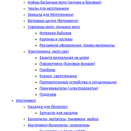
Кофры багажные мото (задние и боковые)
Чехлы для мототехники
Зеркала для Мототехники
Ветровые щитки (Ветровики)
Сувениры мото, подарки мото
Интерьер байкера
Картины и постеры
Рекламное оформление, промо-материалы
Электроника, мото свет
Защита визуальная на шлем
Поворотники (Боковые фонари)
Приборы
Ксенон, светотехника
Противоугонные устройства и сигнализации
Прикуриватели (-электророзетки)
Подогрев
Инструмент
Насадки для бензопил
Запчасти для насадок
Бензопилы, мотокосы, триммера, мойки
Инструмент,бензопилы, генераторы