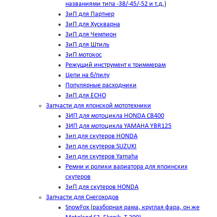
названиями типа -38/-45/-52 и т.д.)
ЗиП для Партнер
ЗиП для Хускварна
ЗиП для Чемпион
ЗиП для Штиль
ЗиП мотокос
Режущий инструмент к триммерам
Цепи на б/пилу
Популярные расходники
ЗиП для ЕСНО
Запчасти для японской мототехники
ЗИП для мотоцикла HONDA CB400
ЗИП для мотоцикла YAMAHA YBR125
Зип для скутеров HONDA
Зип для скутеров SUZUKI
Зип для скутеров Yamaha
Ремни и ролики вариатора для япоинских
скутеров
ЗиП для скутеров HONDA
Запчасти для Снегоходов
SnowFox (разборная рама, круглая фара, он же