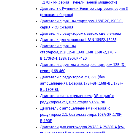
T,170F-T-R,серия Т (увеличенной мощности)
Двигатель с Ручным и Электро стартером, серия S
(высокие обороты)
Двигатели с ручным стартером,168F-2C,190F-C,
серия PRO,C-серия
Двигатели с редуктором с автом. сцеплением
Двигатель для мотокосы LIFAN 139F2,1E48F
Двигатели с ручным
стартером,152F,154F,160F,168F,168F-2,170F-
B,170FD-T,188F,190F,KP420
Двигатели с ручным и электро стартером 12В (D-
серия)168-460
Двигатели с редуктором 2:1, 6:1 (без
авт.сцепления), L-серия,173F-BH,168F-BL,173F-
BL,190F-BL
Двигатели с авт. сцеплением (DR-серия) с
редуктором 2:1, и эл.стартер 168-190
Двигатель с авт.сцеплением (R-серия) с
редуктором 2:1, без эл.стартера,168А-2R,170F-
R,190F
Двигатели для снегоходов 2V78F-A,2V80F-A (см.