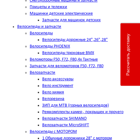
Снегоуборочные машины и запчасти
Прицепы и тележки
Машинки детские электрические
Запчасти для машинок детских
Велосипеды и запчасти
Велосипеды
Рассчитать доставку
Велосипеды дорожные 24",26",28"
Велосипеды PHOENIX
Велосипеды трюковые BMX
Веломоторы F50, F72, F80,4х Тактные
Запчасти для веломоторов F50, F72, F80
Велозапчасти
Вело аксессуары
Вело инструмент
Вело химия
Велорезина
ЗИП для MTB (горных велосипедов)
Ремкомплекты камер , покрышек и прочего
Велозапчасти SHIMANO
Велозапчасти MicroSHIFT
Велосипеды с МОТОРОМ
1 Обычные дорожники 28" с мотором