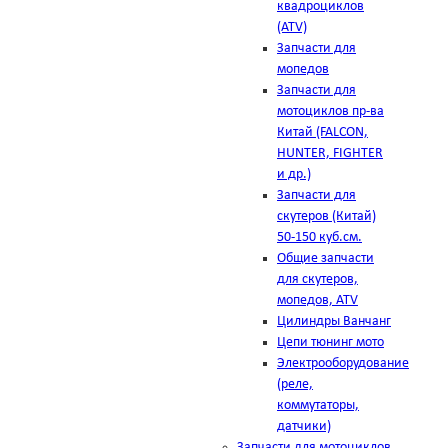
квадроциклов
(ATV)
Запчасти для
мопедов
Запчасти для
мотоциклов пр-ва
Китай (FALCON,
HUNTER, FIGHTER
и др.)
Запчасти для
скутеров (Китай)
50-150 куб.см.
Общие запчасти
для скутеров,
мопедов, ATV
Цилиндры Ванчанг
Цепи тюнинг мото
Электрооборудование
(реле,
коммутаторы,
датчики)
Запчасти для мотоциклов