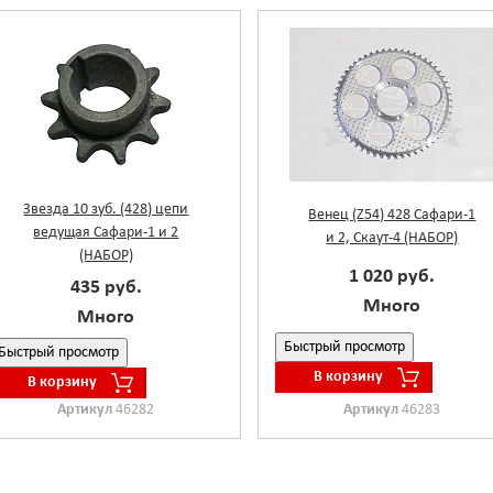
Звезда 10 зуб. (428) цепи
Венец (Z54) 428 Сафари-1
ведущая Сафари-1 и 2
и 2, Скаут-4 (НАБОР)
(НАБОР)
1 020 руб.
435 руб.
Много
Много
Быстрый просмотр
Быстрый просмотр
В корзину
В корзину
Артикул
46282
Артикул
46283