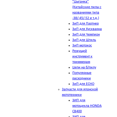
"Цыганка"
(Китайские пилы с
названиями типа
-38/-45/-52 и т.д.)
ЗиП для Партнер
ЗиП для Хускварна
ЗиП для Чемпион
ЗиП для Штиль
ЗиП мотокос
Режущий
инструмент к
триммерам
Цепи на б/пилу
Популярные
расходники
ЗиП для ЕСНО
Запчасти для японской
мототехники
ЗИП для
мотоцикла HONDA
CB400
ЗИП для