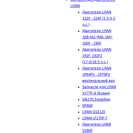
LIFAN
Двигатели LIFAN
152F - 154F (2,5-3,5
л.с.)
Двигатели LIFAN
168-FA2 (МБ-2М),
160F - 190F
Двигатели LIFAN
192F, 192F2
(17.0/18.5 л.с.)
Двигатели LIFAN
1Р64FV - 1Р70FV
вертикальный вал
Запчасти для LIFAN
2V77F-A (Буран)
GB270 Zongshen
KP460
LIFAN GS212E
LIFAN LF170F-T
Двигатель LIFAN
2V80F