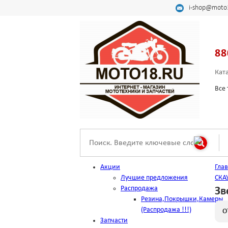
i-shop@moto
88
Кат
Все 
Акции
Гла
Лучшие предложения
СКА
Распродажа
Зв
Резина,Покрышки,Камеры
(Распродажа !!!)
О
Запчасти