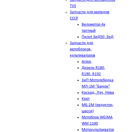
TVS
Запчасти для мопедов
СССР
Веломотор 4х
тактный
Пилот ЗиД50, ЗиД
Запчасти для
мотоблоков,
культиваторов
Агрос
Дизель R180,
R190, R192
ЗиП Мотолебедка
МЛ-1М "Бычок"
Каскад, Луч, Нева
Крот
МБ-2М (редуктор,
шасси)
Мотоблок WEIMA
WM 1100
Мотокультриватор