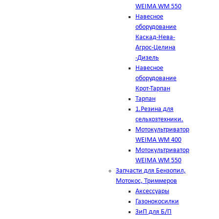
WEIMA WM 550
Навесное
оборудование
Каскад-Нева-
Агрос-Целина
-Дизель
Навесное
оборудование
Крот-Тарпан
Тарпан
1.Резина для
сельхозтехники.
Мотокультриватор
WEIMA WM 400
Мотокультриватор
WEIMA WM 550
Запчасти для Бензопил,
Мотокос, Триммеров
Аксессуары
Газонокосилки
ЗиП для Б/П