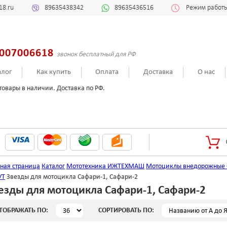
18.ru
89635438342
89635436516
Режим работы:
007006618
звонок бесплатный для РФ
алог
Как купить
Оплата
Доставка
О нас
товары в наличии. Доставка по РФ.
вная страница
Каталог
Мототехника ИЖТЕХМАШ
Мотоциклы внедорожные 
УТ
Звезды для мотоцикла Сафари-1, Сафари-2
езды для мотоцикла Сафари-1, Сафари-2
ТОБРАЖАТЬ ПО:
СОРТИРОВАТЬ ПО: