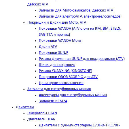
детских ATV
Запчасти для Мото-самокатов, детских ATV
Запчасти для электроATV, электро-велосипедов
Покрышки и Диски для Мото, ATV
Покрышки WANDA (АТV стоит на RM, BM, STELS,
SAGITTA и прочих)
Покрышки WANDA Мото
Диски ATV
Покрышки SUN.F
Резина фирменная SUN.F для квадроциклов (АТV)
Шипы для покрышек
Резина YUANXING (KINGSTONE)
Покрышки OBOR SCORPIO для ATV
Цепи противоскольжения
Запчасти для снегоуборочных машин
Аксессуары для снегоуборочных машин
Запчасти КСМ24
Двигатели
Генераторы LIFAN
Двигатели LIFAN
Двигатели с ручным стартером,170F-D-TR,170F-