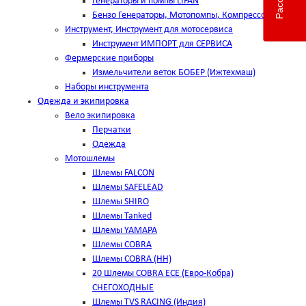
Генераторы и помпы LIFAN
Бензо Генераторы, Мотопомпы, Компрессоры
Инструмент, Инструмент для мотосервиса
Инструмент ИМПОРТ для СЕРВИСА
Фермерские приборы
Измельчители веток БОБЕР (Ижтехмаш)
Наборы инструмента
Одежда и экипировка
Вело экипировка
Перчатки
Одежда
Мотошлемы
Шлемы FALCON
Шлемы SAFELEAD
Шлемы SHIRO
Шлемы Tanked
Шлемы YAMAPA
Шлемы COBRA
Шлемы COBRA (HH)
20 Шлемы COBRA ECE (Евро-Кобра)
СНЕГОХОДНЫЕ
Шлемы TVS RACING (Индия)