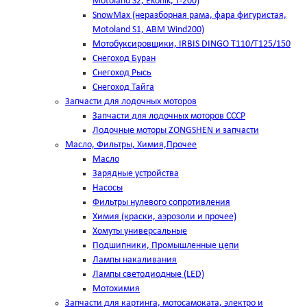
Motoland S2, Ekonik, T-200)
SnowMax (неразборная рама, фара фигуристая,
Motoland S1, ABM Wind200)
Мотобуксировщики, IRBIS DINGO Т110/Т125/150
Снегоход Буран
Снегоход Рысь
Снегоход Тайга
Запчасти для лодочных моторов
Запчасти для лодочных моторов СССР
Лодочные моторы ZONGSHEN и запчасти
Масло, Фильтры, Химия,Прочее
Масло
Зарядные устройства
Насосы
Фильтры нулевого сопротивления
Химия (краски, аэрозоли и прочее)
Хомуты универсальные
Подшипники, Промышленные цепи
Лампы накаливания
Лампы светодиодные (LED)
Мотохимия
Запчасти для картинга, мотосамоката, электро и