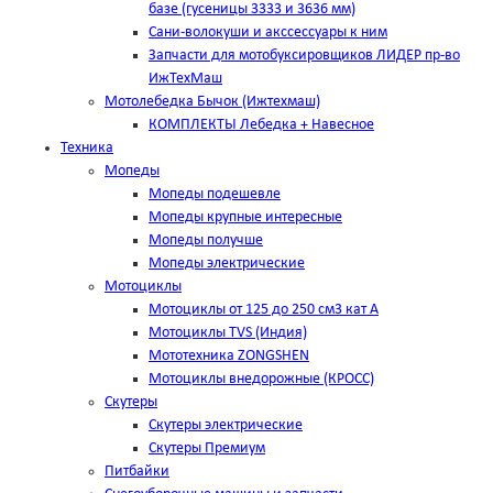
базе (гусеницы 3333 и 3636 мм)
Сани-волокуши и акссессуары к ним
Запчасти для мотобуксировщиков ЛИДЕР пр-во
ИжТехМаш
Мотолебедка Бычок (Ижтехмаш)
КОМПЛЕКТЫ Лебедка + Навесное
Техника
Мопеды
Мопеды подешевле
Мопеды крупные интересные
Мопеды получше
Мопеды электрические
Мотоциклы
Мотоциклы от 125 до 250 см3 кат А
Мотоциклы TVS (Индия)
Мототехника ZONGSHEN
Мотоциклы внедорожные (КРОСС)
Скутеры
Скутеры электрические
Скутеры Премиум
Питбайки