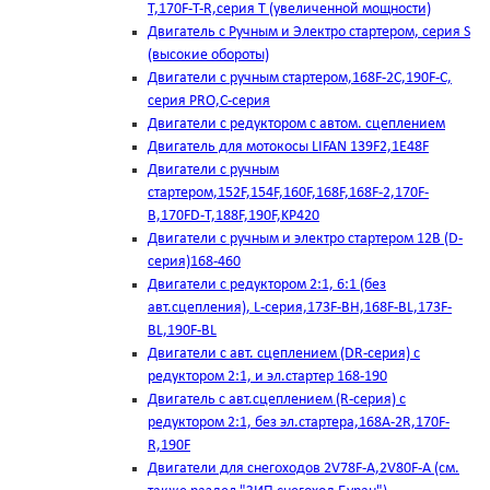
T,170F-T-R,серия Т (увеличенной мощности)
Двигатель с Ручным и Электро стартером, серия S
(высокие обороты)
Двигатели с ручным стартером,168F-2C,190F-C,
серия PRO,C-серия
Двигатели с редуктором с автом. сцеплением
Двигатель для мотокосы LIFAN 139F2,1E48F
Двигатели с ручным
стартером,152F,154F,160F,168F,168F-2,170F-
B,170FD-T,188F,190F,KP420
Двигатели с ручным и электро стартером 12В (D-
серия)168-460
Двигатели с редуктором 2:1, 6:1 (без
авт.сцепления), L-серия,173F-BH,168F-BL,173F-
BL,190F-BL
Двигатели с авт. сцеплением (DR-серия) с
редуктором 2:1, и эл.стартер 168-190
Двигатель с авт.сцеплением (R-серия) с
редуктором 2:1, без эл.стартера,168А-2R,170F-
R,190F
Двигатели для снегоходов 2V78F-A,2V80F-A (см.