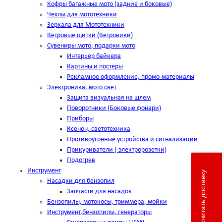
Кофры багажные мото (задние и боковые)
Чехлы для мототехники
Зеркала для Мототехники
Ветровые щитки (Ветровики)
Сувениры мото, подарки мото
Интерьер байкера
Картины и постеры
Рекламное оформление, промо-материалы
Электроника, мото свет
Защита визуальная на шлем
Поворотники (Боковые фонари)
Приборы
Ксенон, светотехника
Противоугонные устройства и сигнализации
Прикуриватели (-электророзетки)
Подогрев
Инструмент
Рассчитать доставку
Насадки для бензопил
Запчасти для насадок
Бензопилы, мотокосы, триммера, мойки
Инструмент,бензопилы, генераторы