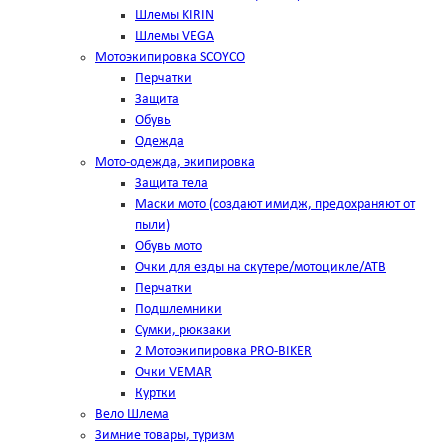
Шлемы KIRIN
Шлемы VEGA
Мотоэкипировка SCOYCO
Перчатки
Защита
Обувь
Одежда
Мото-одежда, экипировка
Защита тела
Маски мото (создают имидж, предохраняют от
пыли)
Обувь мото
Очки для езды на скутере/мотоцикле/АТВ
Перчатки
Подшлемники
Сумки, рюкзаки
2 Мотоэкипировка PRO-BIKER
Очки VEMAR
Куртки
Вело Шлема
Зимние товары, туризм