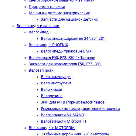
Снегоуборочные машины и запчасти
Прицепы и тележки
Машинки детские электрические
Запчасти для машинок детских
Велосипеды и запчасти
Велосипеды
Велосипеды дорожные 24",26",28"
Велосипеды PHOENIX
Велосипеды трюковые BMX
Веломоторы F50, F72, F80,4х Тактные
Запчасти для веломоторов F50, F72, F80
Велозапчасти
Вело аксессуары
Вело инструмент
Вело химия
Велорезина
ЗИП для MTB (горных велосипедов)
Ремкомплекты камер , покрышек и прочего
Велозапчасти SHIMANO
Велозапчасти MicroSHIFT
Велосипеды с МОТОРОМ
1 Обычные дорожники 28" с мотором