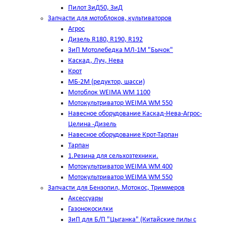
Пилот ЗиД50, ЗиД
Запчасти для мотоблоков, культиваторов
Агрос
Дизель R180, R190, R192
ЗиП Мотолебедка МЛ-1М "Бычок"
Каскад, Луч, Нева
Крот
МБ-2М (редуктор, шасси)
Мотоблок WEIMA WM 1100
Мотокультриватор WEIMA WM 550
Навесное оборудование Каскад-Нева-Агрос-
Целина -Дизель
Навесное оборудование Крот-Тарпан
Тарпан
1.Резина для сельхозтехники.
Мотокультриватор WEIMA WM 400
Мотокультриватор WEIMA WM 550
Запчасти для Бензопил, Мотокос, Триммеров
Аксессуары
Газонокосилки
ЗиП для Б/П "Цыганка" (Китайские пилы с