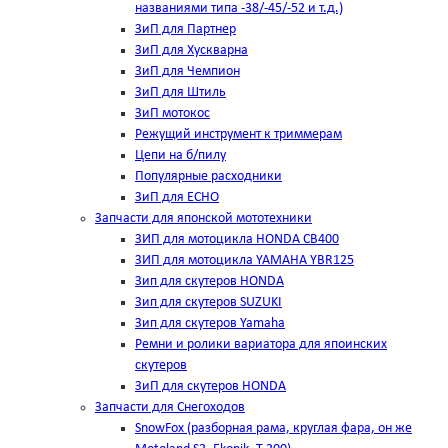
названиями типа -38/-45/-52 и т.д.)
ЗиП для Партнер
ЗиП для Хускварна
ЗиП для Чемпион
ЗиП для Штиль
ЗиП мотокос
Режущий инструмент к триммерам
Цепи на б/пилу
Популярные расходники
ЗиП для ЕСНО
Запчасти для японской мототехники
ЗИП для мотоцикла HONDA CB400
ЗИП для мотоцикла YAMAHA YBR125
Зип для скутеров HONDA
Зип для скутеров SUZUKI
Зип для скутеров Yamaha
Ремни и ролики вариатора для япоинских
скутеров
ЗиП для скутеров HONDA
Запчасти для Снегоходов
SnowFox (разборная рама, круглая фара, он же