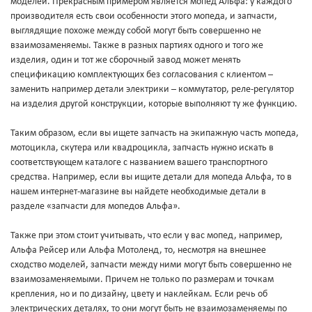
моделей. Прекрасным примером является мопед Альфа: у каждого
производителя есть свои особенности этого мопеда, и запчасти,
выглядящие похоже между собой могут быть совершенно не
взаимозаменяемы. Также в разных партиях одного и того же
изделия, один и тот же сборочный завод может менять
спецификацию комплектующих без согласования с клиентом –
заменить например детали электрики – коммутатор, реле-регулятор
на изделия другой конструкции, которые выполняют ту же функцию.
Таким образом, если вы ищете запчасть на экипажную часть мопеда,
мотоцикла, скутера или квадроцикла, запчасть нужно искать в
соответствующем каталоге с названием вашего транспортного
средства. Например, если вы ищите детали для мопеда Альфа, то в
нашем интернет-магазине вы найдете необходимые детали в
разделе «запчасти для мопедов Альфа».
Также при этом стоит учитывать, что если у вас мопед, например,
Альфа Рейсер или Альфа Мотоленд, то, несмотря на внешнее
сходство моделей, запчасти между ними могут быть совершенно не
взаимозаменяемыми. Причем не только по размерам и точкам
крепления, но и по дизайну, цвету и наклейкам. Если речь об
электрических деталях, то они могут быть не взаимозаменяемы по