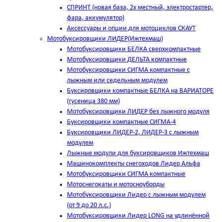
СПРИНТ (новая база, 2х местный, электростартер,
фара, аккумулятор)
Аксессуары и опции для мотоциклов СКАУТ
Мотобуксировщики ЛИДЕР(Ижтехмаш)
Мотобуксировщики БЕЛКА сверхкомпактные
Мотобуксировщики ДЕЛЬТА компактные
Мотобуксировщики СИГМА компактные с
лыжным или седельным модулем
Буксировщики компактные БЕЛКА на ВАРИАТОРЕ
(гусеница 380 мм)
Мотобуксировщики ЛИДЕР без лыжного модуля
Буксировщики компактные СИГМА-4
Буксировщики ЛИДЕР-2, ЛИДЕР-3 c лыжным
модулем
Лыжные модули для буксировщиков Ижтехмаш
Машинокомплекты снегоходов Лидер Альфа
Мотобуксировщики СИГМА компактные
Мотоснегокаты и мотосноуборды
Мотобуксировщики Лидер с лыжным модулем
(от 9 до 20 л.с.)
Мотобуксировщики Лидер LONG на удлинённой