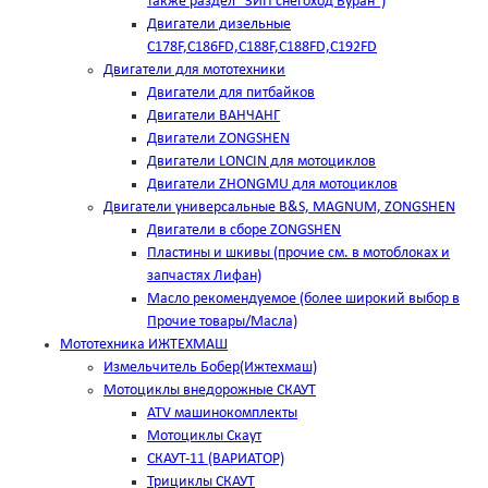
также раздел "ЗИП снегоход Буран")
Двигатели дизельные
C178F,С186FD,C188F,C188FD,C192FD
Двигатели для мототехники
Двигатели для питбайков
Двигатели ВАНЧАНГ
Двигатели ZONGSHEN
Двигатели LONCIN для мотоциклов
Двигатели ZHONGMU для мотоциклов
Двигатели универсальные B&S, MAGNUM, ZONGSHEN
Двигатели в сборе ZONGSHEN
Пластины и шкивы (прочие см. в мотоблоках и
запчастях Лифан)
Масло рекомендуемое (более широкий выбор в
Прочие товары/Масла)
Мототехника ИЖТЕХМАШ
Измельчитель Бобер(Ижтехмаш)
Мотоциклы внедорожные СКАУТ
ATV машинокомплекты
Мотоциклы Скаут
СКАУТ-11 (ВАРИАТОР)
Трициклы СКАУТ