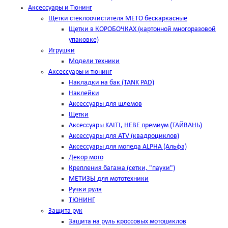
Аксессуары и Тюнинг
Щетки стеклоочистителя METO бескаркасные
Щетки в КОРОБОЧКАХ (картонной многоразовой
упаковке)
Игрушки
Модели техники
Аксессуары и тюнинг
Накладки на бак (TANK PAD)
Наклейки
Аксессуары для шлемов
Щетки
Аксессуары KAITI, HEBE премиум (ТАЙВАНЬ)
Аксессуары для ATV (квадроциклов)
Аксессуары для мопеда ALPHA (Альфа)
Декор мото
Крепления багажа (сетки, "пауки")
МЕТИЗЫ для мототехники
Ручки руля
ТЮНИНГ
Защита рук
Защита на руль кроссовых мотоциклов