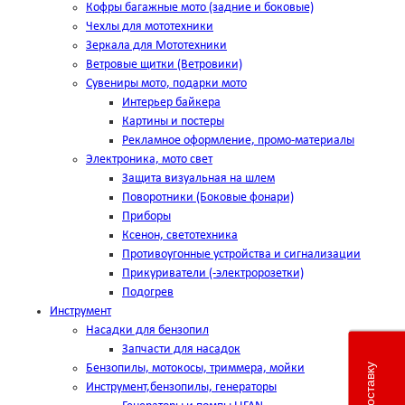
Кофры багажные мото (задние и боковые)
Чехлы для мототехники
Зеркала для Мототехники
Ветровые щитки (Ветровики)
Сувениры мото, подарки мото
Интерьер байкера
Картины и постеры
Рекламное оформление, промо-материалы
Электроника, мото свет
Защита визуальная на шлем
Поворотники (Боковые фонари)
Приборы
Ксенон, светотехника
Противоугонные устройства и сигнализации
Прикуриватели (-электророзетки)
Подогрев
Инструмент
Насадки для бензопил
Запчасти для насадок
Бензопилы, мотокосы, триммера, мойки
Инструмент,бензопилы, генераторы