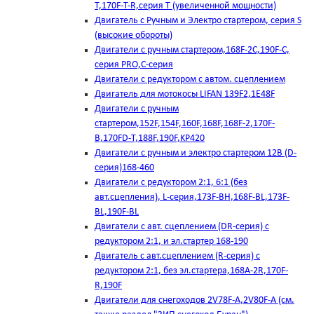
T,170F-T-R,серия Т (увеличенной мощности)
Двигатель с Ручным и Электро стартером, серия S
(высокие обороты)
Двигатели с ручным стартером,168F-2C,190F-C,
серия PRO,C-серия
Двигатели с редуктором с автом. сцеплением
Двигатель для мотокосы LIFAN 139F2,1E48F
Двигатели с ручным
стартером,152F,154F,160F,168F,168F-2,170F-
B,170FD-T,188F,190F,KP420
Двигатели с ручным и электро стартером 12В (D-
серия)168-460
Двигатели с редуктором 2:1, 6:1 (без
авт.сцепления), L-серия,173F-BH,168F-BL,173F-
BL,190F-BL
Двигатели с авт. сцеплением (DR-серия) с
редуктором 2:1, и эл.стартер 168-190
Двигатель с авт.сцеплением (R-серия) с
редуктором 2:1, без эл.стартера,168А-2R,170F-
R,190F
Двигатели для снегоходов 2V78F-A,2V80F-A (см.