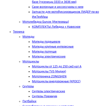
базе (гусеницы 3333 и 3636 мм)
Сани-волокуши и акссессуары к ним
Запчасти для мотобуксировщиков ЛИДЕР пр-во
ИжТехМаш
Мотолебедка Бычок (Ижтехмаш)
КОМПЛЕКТЫ Лебедка + Навесное
Техника
Мопеды
Мопеды подешевле
Мопеды крупные интересные
Мопеды получше
Мопеды электрические
Мотоциклы
Мотоциклы от 125 до 250 см3 кат А
Мотоциклы TVS (Индия)
Мототехника ZONGSHEN
Мотоциклы внедорожные (КРОСС)
Скутеры
Скутеры электрические
Скутеры Премиум
Питбайки