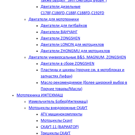
также раздел "ЗИП снегоход Буран")
Двигатели дизельные
C178F,С186FD,C188F,C188FD,C192FD
Двигатели для мототехники
Двигатели для питбайков
Двигатели ВАНЧАНГ
Двигатели ZONGSHEN
Двигатели LONCIN для мотоциклов
Двигатели ZHONGMU для мотоциклов
Двигатели универсальные B&S, MAGNUM, ZONGSHEN
Двигатели в сборе ZONGSHEN
Пластины и шкивы (прочие см. в мотоблоках и
запчастях Лифан)
Масло рекомендуемое (более широкий выбор в
Прочие товары/Масла)
Мототехника ИЖТЕХМАШ
Измельчитель Бобер(Ижтехмаш)
Мотоциклы внедорожные СКАУТ
ATV машинокомплекты
Мотоциклы Скаут
СКАУТ-11 (ВАРИАТОР)
Трициклы СКАУТ