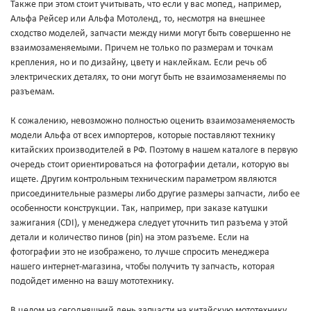
Также при этом стоит учитывать, что если у вас мопед, например,
Альфа Рейсер или Альфа Мотоленд, то, несмотря на внешнее
сходство моделей, запчасти между ними могут быть совершенно не
взаимозаменяемыми. Причем не только по размерам и точкам
крепления, но и по дизайну, цвету и наклейкам. Если речь об
электрических деталях, то они могут быть не взаимозаменяемы по
разъемам.
К сожалению, невозможно полностью оценить взаимозаменяемость
модели Альфа от всех импортеров, которые поставляют технику
китайских производителей в РФ. Поэтому в нашем каталоге в первую
очередь стоит ориентироваться на фотографии детали, которую вы
ищете. Другим контрольным техническим параметром являются
присоединительные размеры либо другие размеры запчасти, либо ее
особенности конструкции. Так, например, при заказе катушки
зажигания (CDI), у менеджера следует уточнить тип разъема у этой
детали и количество пинов (pin) на этом разъеме. Если на
фотографии это не изображено, то лучше спросить менеджера
нашего интернет-магазина, чтобы получить ту запчасть, которая
подойдет именно на вашу мототехнику.
В целом на сегодняшний день запчасти на китайскую мототехнику