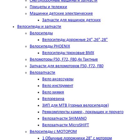
Снегоуборочные машины и запчасти
Прицепы и тележки
Машинки детские электрические
Запчасти для машинок детских
Велосипеды и запчасти
Велосипеды
Велосипеды дорожные 24",26",28"
Велосипеды PHOENIX
Велосипеды трюковые BMX
Веломоторы F50, F72, F80,4х Тактные
Запчасти для веломоторов F50, F72, F80
Велозапчасти
Вело аксессуары
Вело инструмент
Вело химия
Велорезина
ЗИП для MTB (горных велосипедов)
Ремкомплекты камер , покрышек и прочего
Велозапчасти SHIMANO
Велозапчасти MicroSHIFT
Велосипеды с МОТОРОМ
1 Обычные дорожники 28" с мотором