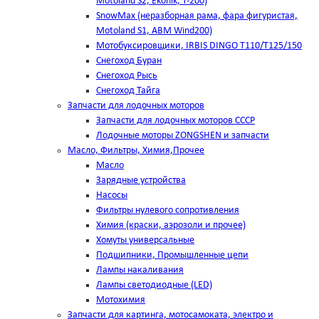
Motoland S2, Ekonik, T-200)
SnowMax (неразборная рама, фара фигуристая,
Motoland S1, ABM Wind200)
Мотобуксировщики, IRBIS DINGO Т110/Т125/150
Снегоход Буран
Снегоход Рысь
Снегоход Тайга
Запчасти для лодочных моторов
Запчасти для лодочных моторов СССР
Лодочные моторы ZONGSHEN и запчасти
Масло, Фильтры, Химия,Прочее
Масло
Зарядные устройства
Насосы
Фильтры нулевого сопротивления
Химия (краски, аэрозоли и прочее)
Хомуты универсальные
Подшипники, Промышленные цепи
Лампы накаливания
Лампы светодиодные (LED)
Мотохимия
Запчасти для картинга, мотосамоката, электро и