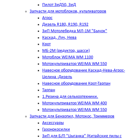
Пилот ЗиД50, ЗиД
Запчасти для мотоблоков, культиваторов
Агрос
Дизель R180, R190, R192
ЗиП Мотолебедка МЛ-1М "Бычок"
Каскад, Луч, Нева
Крот
МБ-2М (редуктор, шасси)
Мотоблок WEIMA WM 1100
Мотокультриватор WEIMA WM 550
Навесное оборудование Каскад-Нева-Агрос-
Целина -Дизель
Навесное оборудование Крот-Тарпан
Тарпан
1.Резина для сельхозтехники.
Мотокультриватор WEIMA WM 400
Мотокультриватор WEIMA WM 550
Запчасти для Бензопил, Мотокос, Триммеров
Аксессуары
Газонокосилки
ЗиП для Б/П "Цыганка" (Китайские пилы с