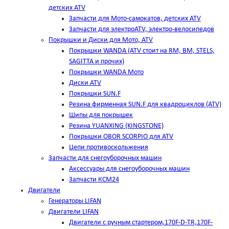
детских ATV
Запчасти для Мото-самокатов, детских ATV
Запчасти для электроATV, электро-велосипедов
Покрышки и Диски для Мото, ATV
Покрышки WANDA (АТV стоит на RM, BM, STELS,
SAGITTA и прочих)
Покрышки WANDA Мото
Диски ATV
Покрышки SUN.F
Резина фирменная SUN.F для квадроциклов (АТV)
Шипы для покрышек
Резина YUANXING (KINGSTONE)
Покрышки OBOR SCORPIO для ATV
Цепи противоскольжения
Запчасти для снегоуборочных машин
Аксессуары для снегоуборочных машин
Запчасти КСМ24
Двигатели
Генераторы LIFAN
Двигатели LIFAN
Двигатели с ручным стартером,170F-D-TR,170F-