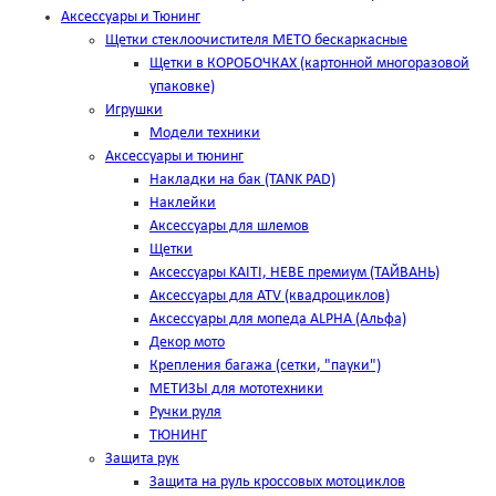
Аксессуары и Тюнинг
Щетки стеклоочистителя METO бескаркасные
Щетки в КОРОБОЧКАХ (картонной многоразовой
упаковке)
Игрушки
Модели техники
Аксессуары и тюнинг
Накладки на бак (TANK PAD)
Наклейки
Аксессуары для шлемов
Щетки
Аксессуары KAITI, HEBE премиум (ТАЙВАНЬ)
Аксессуары для ATV (квадроциклов)
Аксессуары для мопеда ALPHA (Альфа)
Декор мото
Крепления багажа (сетки, "пауки")
МЕТИЗЫ для мототехники
Ручки руля
ТЮНИНГ
Защита рук
Защита на руль кроссовых мотоциклов