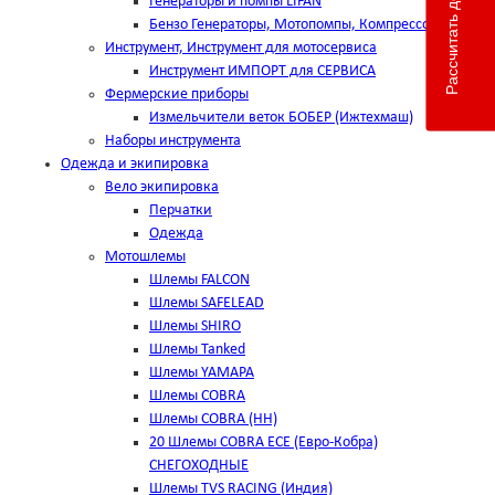
Рассчитать доставку
Генераторы и помпы LIFAN
Бензо Генераторы, Мотопомпы, Компрессоры
Инструмент, Инструмент для мотосервиса
Инструмент ИМПОРТ для СЕРВИСА
Фермерские приборы
Измельчители веток БОБЕР (Ижтехмаш)
Наборы инструмента
Одежда и экипировка
Вело экипировка
Перчатки
Одежда
Мотошлемы
Шлемы FALCON
Шлемы SAFELEAD
Шлемы SHIRO
Шлемы Tanked
Шлемы YAMAPA
Шлемы COBRA
Шлемы COBRA (HH)
20 Шлемы COBRA ECE (Евро-Кобра)
СНЕГОХОДНЫЕ
Шлемы TVS RACING (Индия)