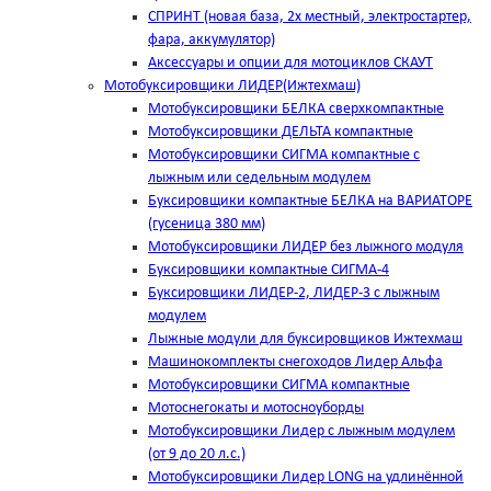
СПРИНТ (новая база, 2х местный, электростартер,
фара, аккумулятор)
Аксессуары и опции для мотоциклов СКАУТ
Мотобуксировщики ЛИДЕР(Ижтехмаш)
Мотобуксировщики БЕЛКА сверхкомпактные
Мотобуксировщики ДЕЛЬТА компактные
Мотобуксировщики СИГМА компактные с
лыжным или седельным модулем
Буксировщики компактные БЕЛКА на ВАРИАТОРЕ
(гусеница 380 мм)
Мотобуксировщики ЛИДЕР без лыжного модуля
Буксировщики компактные СИГМА-4
Буксировщики ЛИДЕР-2, ЛИДЕР-3 c лыжным
модулем
Лыжные модули для буксировщиков Ижтехмаш
Машинокомплекты снегоходов Лидер Альфа
Мотобуксировщики СИГМА компактные
Мотоснегокаты и мотосноуборды
Мотобуксировщики Лидер с лыжным модулем
(от 9 до 20 л.с.)
Мотобуксировщики Лидер LONG на удлинённой