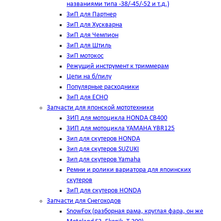
названиями типа -38/-45/-52 и т.д.)
ЗиП для Партнер
ЗиП для Хускварна
ЗиП для Чемпион
ЗиП для Штиль
ЗиП мотокос
Режущий инструмент к триммерам
Цепи на б/пилу
Популярные расходники
ЗиП для ЕСНО
Запчасти для японской мототехники
ЗИП для мотоцикла HONDA CB400
ЗИП для мотоцикла YAMAHA YBR125
Зип для скутеров HONDA
Зип для скутеров SUZUKI
Зип для скутеров Yamaha
Ремни и ролики вариатора для япоинских
скутеров
ЗиП для скутеров HONDA
Запчасти для Снегоходов
SnowFox (разборная рама, круглая фара, он же