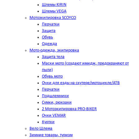
Шлемы KIRIN
Шлемы VEGA
Мотоэкипировка SCOYCO
Перчатки
Защита
Обувь
Одежда
Мото-одежда, экипировка
Защита тела
Маски мото (создают имидж, предохраняют от
пыли)
Обувь мото
Очки для езды на скутере/мотоцикле/АТВ
Перчатки
Подшлемники
Сумки, рюкзаки
2 Мотоэкипировка PRO-BIKER
Очки VEMAR
Куртки
Вело Шлема
Зимние товары, туризм