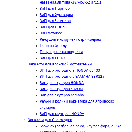
названиями типа -38/-45/-52 и т.д.)
ЗиП для Партнер
ЗиП для Хускварна
ЗиП для Чемпион
ЗиП для Штиль
ЗиП мотокос
Режущий инструмент к триммерам
Цепи на б/пилу
Популярные расходники
ЗиП для ЕСНО
Запчасти для японской мототехники
ЗИП для мотоцикла HONDA CB400
ЗИП для мотоцикла YAMAHA YBR125
Зип для скутеров HONDA
Зип для скутеров SUZUKI
Зип для скутеров Yamaha
Ремни и ролики вариатора для япоинских
скутеров
ЗиП для скутеров HONDA
Запчасти для Снегоходов
SnowFox (разборная рама, круглая фара, он же