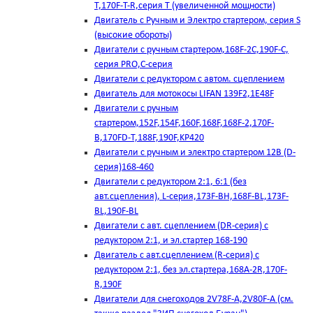
T,170F-T-R,серия Т (увеличенной мощности)
Двигатель с Ручным и Электро стартером, серия S
(высокие обороты)
Двигатели с ручным стартером,168F-2C,190F-C,
серия PRO,C-серия
Двигатели с редуктором с автом. сцеплением
Двигатель для мотокосы LIFAN 139F2,1E48F
Двигатели с ручным
стартером,152F,154F,160F,168F,168F-2,170F-
B,170FD-T,188F,190F,KP420
Двигатели с ручным и электро стартером 12В (D-
серия)168-460
Двигатели с редуктором 2:1, 6:1 (без
авт.сцепления), L-серия,173F-BH,168F-BL,173F-
BL,190F-BL
Двигатели с авт. сцеплением (DR-серия) с
редуктором 2:1, и эл.стартер 168-190
Двигатель с авт.сцеплением (R-серия) с
редуктором 2:1, без эл.стартера,168А-2R,170F-
R,190F
Двигатели для снегоходов 2V78F-A,2V80F-A (см.