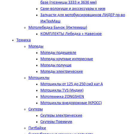
базе (гусеницы 3333 и 3636 мм)
Сани-волокуши и акссессуары к ним
Запчасти для мотобуксировщиков ЛИДЕР пр-во
ИжТехМаш
Мотолебедка Бычок (Ижтехмаш)
КОМПЛЕКТЫ Лебедка + Навесное
Техника
Мопеды
Мопеды подешевле
Мопеды крупные интересные
Мопеды получше
Мопеды электрические
Мотоциклы
Мотоциклы от 125 до 250 см3 кат А
Мотоциклы TVS (Индия)
Мототехника ZONGSHEN
Мотоциклы внедорожные (КРОСС)
Скутеры
Скутеры электрические
Скутеры Премиум
Питбайки