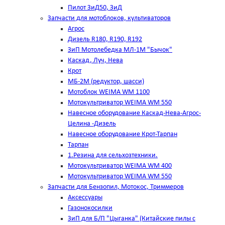
Пилот ЗиД50, ЗиД
Запчасти для мотоблоков, культиваторов
Агрос
Дизель R180, R190, R192
ЗиП Мотолебедка МЛ-1М "Бычок"
Каскад, Луч, Нева
Крот
МБ-2М (редуктор, шасси)
Мотоблок WEIMA WM 1100
Мотокультриватор WEIMA WM 550
Навесное оборудование Каскад-Нева-Агрос-
Целина -Дизель
Навесное оборудование Крот-Тарпан
Тарпан
1.Резина для сельхозтехники.
Мотокультриватор WEIMA WM 400
Мотокультриватор WEIMA WM 550
Запчасти для Бензопил, Мотокос, Триммеров
Аксессуары
Газонокосилки
ЗиП для Б/П "Цыганка" (Китайские пилы с