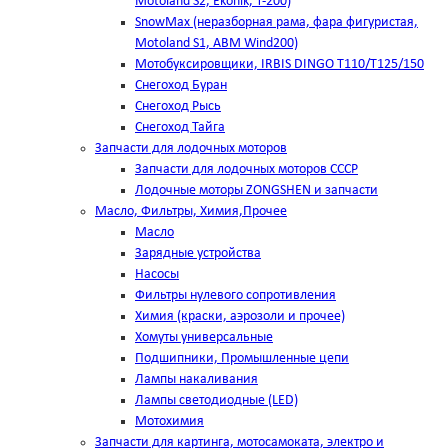
Motoland S2, Ekonik, T-200)
SnowMax (неразборная рама, фара фигуристая,
Motoland S1, ABM Wind200)
Мотобуксировщики, IRBIS DINGO Т110/Т125/150
Снегоход Буран
Снегоход Рысь
Снегоход Тайга
Запчасти для лодочных моторов
Запчасти для лодочных моторов СССР
Лодочные моторы ZONGSHEN и запчасти
Масло, Фильтры, Химия,Прочее
Масло
Зарядные устройства
Насосы
Фильтры нулевого сопротивления
Химия (краски, аэрозоли и прочее)
Хомуты универсальные
Подшипники, Промышленные цепи
Лампы накаливания
Лампы светодиодные (LED)
Мотохимия
Запчасти для картинга, мотосамоката, электро и