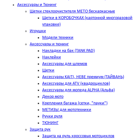
Аксессуары и Тюнинг
Щетки стеклоочистителя METO бескаркасные
Щетки в КОРОБОЧКАХ (картонной многоразовой
упаковке)
Игрушки
Модели техники
Аксессуары и тюнинг
Накладки на бак (TANK PAD)
Наклейки
Аксессуары для шлемов
Щетки
Аксессуары KAITI, HEBE премиум (ТАЙВАНЬ)
Аксессуары для ATV (квадроциклов)
Аксессуары для мопеда ALPHA (Альфа)
Декор мото
Крепления багажа (сетки, "пауки")
МЕТИЗЫ для мототехники
Ручки руля
ТЮНИНГ
Защита рук
Защита на руль кроссовых мотоциклов