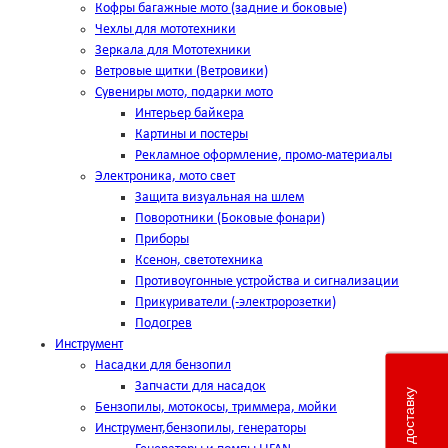
Кофры багажные мото (задние и боковые)
Чехлы для мототехники
Зеркала для Мототехники
Ветровые щитки (Ветровики)
Сувениры мото, подарки мото
Интерьер байкера
Картины и постеры
Рекламное оформление, промо-материалы
Электроника, мото свет
Защита визуальная на шлем
Поворотники (Боковые фонари)
Приборы
Ксенон, светотехника
Противоугонные устройства и сигнализации
Прикуриватели (-электророзетки)
Подогрев
Инструмент
Насадки для бензопил
Запчасти для насадок
Бензопилы, мотокосы, триммера, мойки
Инструмент,бензопилы, генераторы