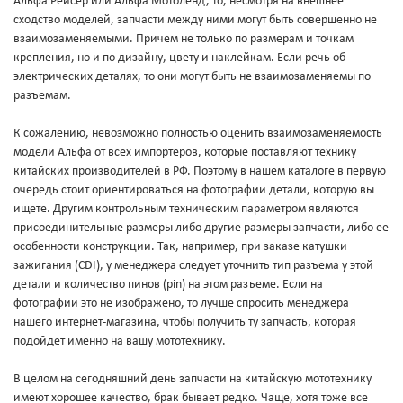
Альфа Рейсер или Альфа Мотоленд, то, несмотря на внешнее
сходство моделей, запчасти между ними могут быть совершенно не
взаимозаменяемыми. Причем не только по размерам и точкам
крепления, но и по дизайну, цвету и наклейкам. Если речь об
электрических деталях, то они могут быть не взаимозаменяемы по
разъемам.
К сожалению, невозможно полностью оценить взаимозаменяемость
модели Альфа от всех импортеров, которые поставляют технику
китайских производителей в РФ. Поэтому в нашем каталоге в первую
очередь стоит ориентироваться на фотографии детали, которую вы
ищете. Другим контрольным техническим параметром являются
присоединительные размеры либо другие размеры запчасти, либо ее
особенности конструкции. Так, например, при заказе катушки
зажигания (CDI), у менеджера следует уточнить тип разъема у этой
детали и количество пинов (pin) на этом разъеме. Если на
фотографии это не изображено, то лучше спросить менеджера
нашего интернет-магазина, чтобы получить ту запчасть, которая
подойдет именно на вашу мототехнику.
В целом на сегодняшний день запчасти на китайскую мототехнику
имеют хорошее качество, брак бывает редко. Чаще, хотя тоже все