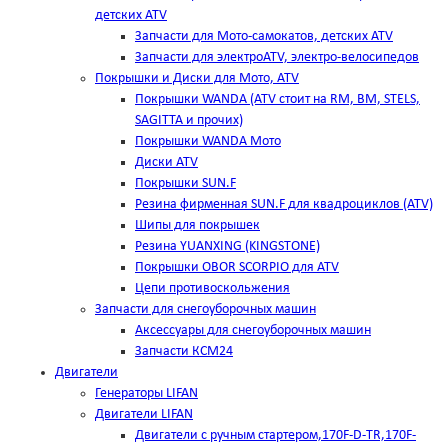
детских ATV
Запчасти для Мото-самокатов, детских ATV
Запчасти для электроATV, электро-велосипедов
Покрышки и Диски для Мото, ATV
Покрышки WANDA (АТV стоит на RM, BM, STELS,
SAGITTA и прочих)
Покрышки WANDA Мото
Диски ATV
Покрышки SUN.F
Резина фирменная SUN.F для квадроциклов (АТV)
Шипы для покрышек
Резина YUANXING (KINGSTONE)
Покрышки OBOR SCORPIO для ATV
Цепи противоскольжения
Запчасти для снегоуборочных машин
Аксессуары для снегоуборочных машин
Запчасти КСМ24
Двигатели
Генераторы LIFAN
Двигатели LIFAN
Двигатели с ручным стартером,170F-D-TR,170F-