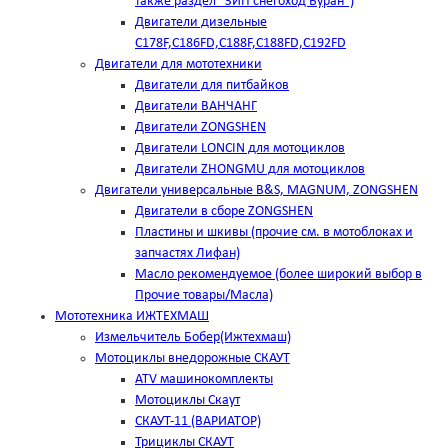
также раздел "ЗИП снегоход Буран")
Двигатели дизельные
C178F,С186FD,C188F,C188FD,C192FD
Двигатели для мототехники
Двигатели для питбайков
Двигатели ВАНЧАНГ
Двигатели ZONGSHEN
Двигатели LONCIN для мотоциклов
Двигатели ZHONGMU для мотоциклов
Двигатели универсальные B&S, MAGNUM, ZONGSHEN
Двигатели в сборе ZONGSHEN
Пластины и шкивы (прочие см. в мотоблоках и
запчастях Лифан)
Масло рекомендуемое (более широкий выбор в
Прочие товары/Масла)
Мототехника ИЖТЕХМАШ
Измельчитель Бобер(Ижтехмаш)
Мотоциклы внедорожные СКАУТ
ATV машинокомплекты
Мотоциклы Скаут
СКАУТ-11 (ВАРИАТОР)
Трициклы СКАУТ