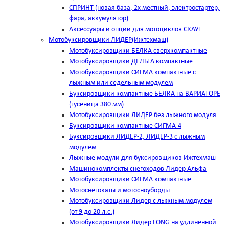
СПРИНТ (новая база, 2х местный, электростартер,
фара, аккумулятор)
Аксессуары и опции для мотоциклов СКАУТ
Мотобуксировщики ЛИДЕР(Ижтехмаш)
Мотобуксировщики БЕЛКА сверхкомпактные
Мотобуксировщики ДЕЛЬТА компактные
Мотобуксировщики СИГМА компактные с
лыжным или седельным модулем
Буксировщики компактные БЕЛКА на ВАРИАТОРЕ
(гусеница 380 мм)
Мотобуксировщики ЛИДЕР без лыжного модуля
Буксировщики компактные СИГМА-4
Буксировщики ЛИДЕР-2, ЛИДЕР-3 c лыжным
модулем
Лыжные модули для буксировщиков Ижтехмаш
Машинокомплекты снегоходов Лидер Альфа
Мотобуксировщики СИГМА компактные
Мотоснегокаты и мотосноуборды
Мотобуксировщики Лидер с лыжным модулем
(от 9 до 20 л.с.)
Мотобуксировщики Лидер LONG на удлинённой