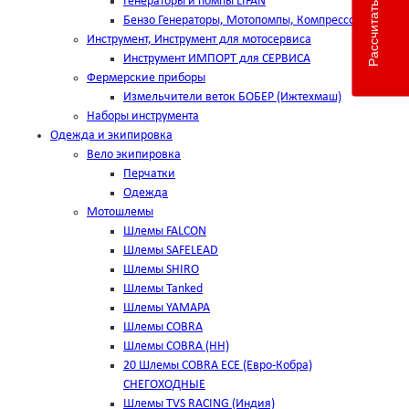
Рассчитать доставку
Генераторы и помпы LIFAN
Бензо Генераторы, Мотопомпы, Компрессоры
Инструмент, Инструмент для мотосервиса
Инструмент ИМПОРТ для СЕРВИСА
Фермерские приборы
Измельчители веток БОБЕР (Ижтехмаш)
Наборы инструмента
Одежда и экипировка
Вело экипировка
Перчатки
Одежда
Мотошлемы
Шлемы FALCON
Шлемы SAFELEAD
Шлемы SHIRO
Шлемы Tanked
Шлемы YAMAPA
Шлемы COBRA
Шлемы COBRA (HH)
20 Шлемы COBRA ECE (Евро-Кобра)
СНЕГОХОДНЫЕ
Шлемы TVS RACING (Индия)