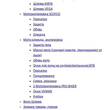
Шлемы KIRIN
Шлемы VEGA
Мотоэкипировка SCOYCO
Перчатки
Защита
Обувь
Одежда
Мото-одежда, экипировка
Защита тела
Маски мото (создают имидж, предохраняют от
пыли)
Обувь мото
Очки для езды на скутере/мотоцикле/АТВ
Перчатки
Подшлемники
Сумки, рюкзаки
2 Мотоэкипировка PRO-BIKER
Очки VEMAR
Куртки
Вело Шлема
Зимние товары, туризм