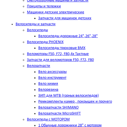
Снегоуборочные машины и запчасти
Прицепы и тележки
Машинки детские электрические
Запчасти для машинок детских
Велосипеды и запчасти
Велосипеды
Велосипеды дорожные 24",26",28"
Велосипеды PHOENIX
Велосипеды трюковые BMX
Веломоторы F50, F72, F80,4х Тактные
Запчасти для веломоторов F50, F72, F80
Велозапчасти
Вело аксессуары
Вело инструмент
Вело химия
Велорезина
ЗИП для MTB (горных велосипедов)
Ремкомплекты камер , покрышек и прочего
Велозапчасти SHIMANO
Велозапчасти MicroSHIFT
Велосипеды с МОТОРОМ
1 Обычные дорожники 28" с мотором