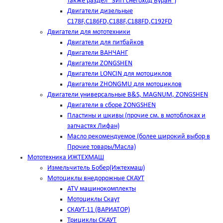
также раздел "ЗИП снегоход Буран")
Двигатели дизельные
C178F,С186FD,C188F,C188FD,C192FD
Двигатели для мототехники
Двигатели для питбайков
Двигатели ВАНЧАНГ
Двигатели ZONGSHEN
Двигатели LONCIN для мотоциклов
Двигатели ZHONGMU для мотоциклов
Двигатели универсальные B&S, MAGNUM, ZONGSHEN
Двигатели в сборе ZONGSHEN
Пластины и шкивы (прочие см. в мотоблоках и
запчастях Лифан)
Масло рекомендуемое (более широкий выбор в
Прочие товары/Масла)
Мототехника ИЖТЕХМАШ
Измельчитель Бобер(Ижтехмаш)
Мотоциклы внедорожные СКАУТ
ATV машинокомплекты
Мотоциклы Скаут
СКАУТ-11 (ВАРИАТОР)
Трициклы СКАУТ