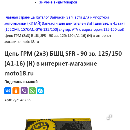
Зимние виды товаров
Главная страница
Каталог
Запчасти
Запчасти для импортной
мототехники (КИТАЙ)
Запчасти для двигателей
ЗиП двигатель 4х такт
(152QMI, 157QMJ,GY6-125/150) скутер, ATV с вариатором 125-150 см3
Цепь ГРМ (2х3) БШЦ SFR - 90 зв. 125/150 (А1-16) (Н) в интернет-
магазине moto18.ru
Цепь ГРМ (2х3) БШЦ SFR - 90 зв. 125/150
(А1-16) (Н) в интернет-магазине
moto18.ru
Поделись ссылкой
Артикул: 48236