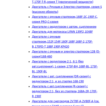
T,170F-T-R,серия Т (увеличенной мощности)
Двигатель с Ручным и Электро стартером, серия S
(высокие обороты)
Двигатели с ручным стартером,168F-2C,190F-C,
серия PRO,C-серия
Двигатели с редуктором с автом. сцеплением
Двигатель для мотокосы LIFAN 139F2,1E48F
Двигатели с ручным
стартером,152F,154F,160F,168F,168F-2,170F-
B,170FD-T,188F,190F,KP420
Двигатели с ручным и электро стартером 12В (D-
серия)168-460
Двигатели с редуктором 2:1, 6:1 (без
авт.сцепления), L-серия,173F-BH,168F-BL,173F-
BL,190F-BL
Двигатели с авт. сцеплением (DR-серия) с
редуктором 2:1, и эл.стартер 168-190
Двигатель с авт.сцеплением (R-серия) с
редуктором 2:1, без эл.стартера,168А-2R,170F-
R,190F
Двигатели для снегоходов 2V78F-A,2V80F-A (см.