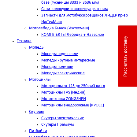
базе (гусеницы 3333 и 3636 мм)
Сани-волокуши и акссессуары к ним
Запчасти для мотобуксировщиков ЛИДЕР пр-во
ИжТехМаш
Мотолебедка Бычок (Ижтехмаш)
КОМПЛЕКТЫ Лебедка + Навесное
Рассчитать доставку
Техника
Мопеды
Мопеды подешевле
Мопеды крупные интересные
Мопеды получше
Мопеды электрические
Мотоциклы
Мотоциклы от 125 до 250 см3 кат А
Мотоциклы TVS (Индия)
Мототехника ZONGSHEN
Мотоциклы внедорожные (КРОСС)
Скутеры
Скутеры электрические
Скутеры Премиум
Питбайки