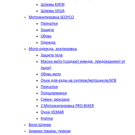
Шлемы KIRIN
Шлемы VEGA
Мотоэкипировка SCOYCO
Перчатки
Защита
Обувь
Одежда
Мото-одежда, экипировка
Защита тела
Маски мото (создают имидж, предохраняют от
пыли)
Обувь мото
Очки для езды на скутере/мотоцикле/АТВ
Перчатки
Подшлемники
Сумки, рюкзаки
2 Мотоэкипировка PRO-BIKER
Очки VEMAR
Куртки
Вело Шлема
Зимние товары, туризм