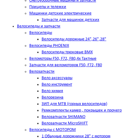
Снегоуборочные машины и запчасти
Прицепы и тележки
Машинки детские электрические
Запчасти для машинок детских
Велосипеды и запчасти
Велосипеды
Велосипеды дорожные 24",26",28"
Велосипеды PHOENIX
Велосипеды трюковые BMX
Веломоторы F50, F72, F80,4х Тактные
Запчасти для веломоторов F50, F72, F80
Велозапчасти
Вело аксессуары
Вело инструмент
Вело химия
Велорезина
ЗИП для MTB (горных велосипедов)
Ремкомплекты камер , покрышек и прочего
Велозапчасти SHIMANO
Велозапчасти MicroSHIFT
Велосипеды с МОТОРОМ
1 Обычные дорожники 28" с мотором