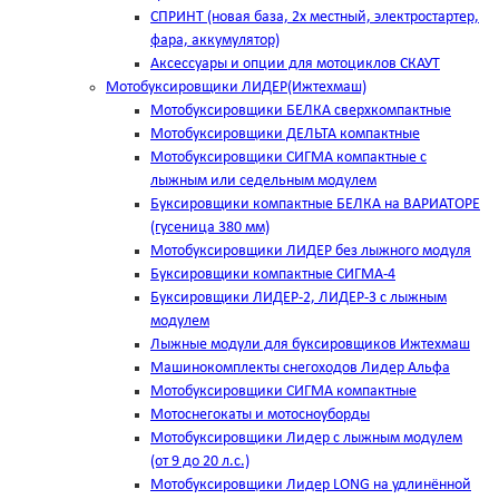
СПРИНТ (новая база, 2х местный, электростартер,
фара, аккумулятор)
Аксессуары и опции для мотоциклов СКАУТ
Мотобуксировщики ЛИДЕР(Ижтехмаш)
Мотобуксировщики БЕЛКА сверхкомпактные
Мотобуксировщики ДЕЛЬТА компактные
Мотобуксировщики СИГМА компактные с
лыжным или седельным модулем
Буксировщики компактные БЕЛКА на ВАРИАТОРЕ
(гусеница 380 мм)
Мотобуксировщики ЛИДЕР без лыжного модуля
Буксировщики компактные СИГМА-4
Буксировщики ЛИДЕР-2, ЛИДЕР-3 c лыжным
модулем
Лыжные модули для буксировщиков Ижтехмаш
Машинокомплекты снегоходов Лидер Альфа
Мотобуксировщики СИГМА компактные
Мотоснегокаты и мотосноуборды
Мотобуксировщики Лидер с лыжным модулем
(от 9 до 20 л.с.)
Мотобуксировщики Лидер LONG на удлинённой