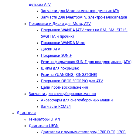
детских ATV
Запчасти для Мото-самокатов, детских ATV
Запчасти для электроATV, электро-велосипедов
Покрышки и Диски для Мото, ATV
Покрышки WANDA (АТV стоит на RM, BM, STELS,
SAGITTA и прочих)
Покрышки WANDA Мото
Диски ATV
Покрышки SUN.F
Резина фирменная SUN.F для квадроциклов (АТV)
Шипы для покрышек
Резина YUANXING (KINGSTONE)
Покрышки OBOR SCORPIO для ATV
Цепи противоскольжения
Запчасти для снегоуборочных машин
Аксессуары для снегоуборочных машин
Запчасти КСМ24
Двигатели
Генераторы LIFAN
Двигатели LIFAN
Двигатели с ручным стартером,170F-D-TR,170F-