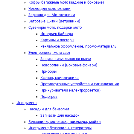
Кофры багажные мото (задние и боковые)
Чехлы для мототехники
Зеркала для Мототехники
Ветровые щитки (Ветровики)
Сувениры мото, подарки мото
Интерьер байкера
Картины и постеры
Рекламное оформление, промо-материалы
Электроника, мото свет
Защита визуальная на шлем
Поворотники (Боковые фонари)
Приборы
Ксенон, светотехника
Противоугонные устройства и сигнализации
Прикуриватели (-электророзетки)
Подогрев
Инструмент
Насадки для бензопил
Запчасти для насадок
Бензопилы, мотокосы, триммера, мойки
Инструмент,бензопилы, генераторы