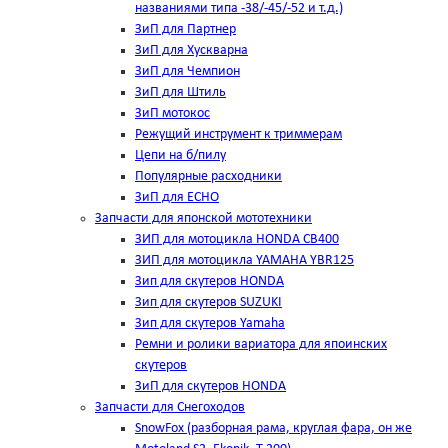
названиями типа -38/-45/-52 и т.д.)
ЗиП для Партнер
ЗиП для Хускварна
ЗиП для Чемпион
ЗиП для Штиль
ЗиП мотокос
Режущий инструмент к триммерам
Цепи на б/пилу
Популярные расходники
ЗиП для ЕСНО
Запчасти для японской мототехники
ЗИП для мотоцикла HONDA CB400
ЗИП для мотоцикла YAMAHA YBR125
Зип для скутеров HONDA
Зип для скутеров SUZUKI
Зип для скутеров Yamaha
Ремни и ролики вариатора для япоинских
скутеров
ЗиП для скутеров HONDA
Запчасти для Снегоходов
SnowFox (разборная рама, круглая фара, он же