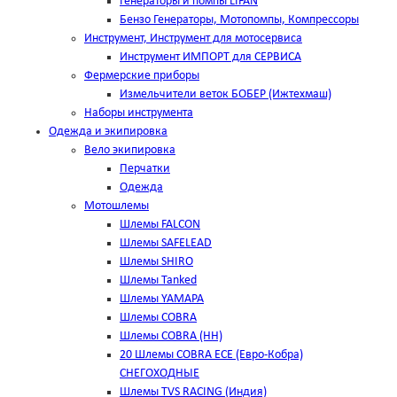
Генераторы и помпы LIFAN
Бензо Генераторы, Мотопомпы, Компрессоры
Инструмент, Инструмент для мотосервиса
Инструмент ИМПОРТ для СЕРВИСА
Фермерские приборы
Измельчители веток БОБЕР (Ижтехмаш)
Наборы инструмента
Одежда и экипировка
Вело экипировка
Перчатки
Одежда
Мотошлемы
Шлемы FALCON
Шлемы SAFELEAD
Шлемы SHIRO
Шлемы Tanked
Шлемы YAMAPA
Шлемы COBRA
Шлемы COBRA (HH)
20 Шлемы COBRA ECE (Евро-Кобра)
СНЕГОХОДНЫЕ
Шлемы TVS RACING (Индия)