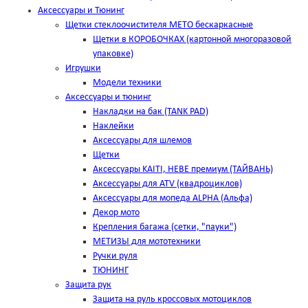
Аксессуары и Тюнинг
Щетки стеклоочистителя METO бескаркасные
Щетки в КОРОБОЧКАХ (картонной многоразовой
упаковке)
Игрушки
Модели техники
Аксессуары и тюнинг
Накладки на бак (TANK PAD)
Наклейки
Аксессуары для шлемов
Щетки
Аксессуары KAITI, HEBE премиум (ТАЙВАНЬ)
Аксессуары для ATV (квадроциклов)
Аксессуары для мопеда ALPHA (Альфа)
Декор мото
Крепления багажа (сетки, "пауки")
МЕТИЗЫ для мототехники
Ручки руля
ТЮНИНГ
Защита рук
Защита на руль кроссовых мотоциклов