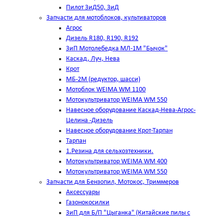
Пилот ЗиД50, ЗиД
Запчасти для мотоблоков, культиваторов
Агрос
Дизель R180, R190, R192
ЗиП Мотолебедка МЛ-1М "Бычок"
Каскад, Луч, Нева
Крот
МБ-2М (редуктор, шасси)
Мотоблок WEIMA WM 1100
Мотокультриватор WEIMA WM 550
Навесное оборудование Каскад-Нева-Агрос-
Целина -Дизель
Навесное оборудование Крот-Тарпан
Тарпан
1.Резина для сельхозтехники.
Мотокультриватор WEIMA WM 400
Мотокультриватор WEIMA WM 550
Запчасти для Бензопил, Мотокос, Триммеров
Аксессуары
Газонокосилки
ЗиП для Б/П "Цыганка" (Китайские пилы с