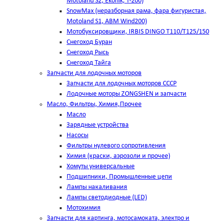
Motoland S2, Ekonik, T-200)
SnowMax (неразборная рама, фара фигуристая,
Motoland S1, ABM Wind200)
Мотобуксировщики, IRBIS DINGO Т110/Т125/150
Снегоход Буран
Снегоход Рысь
Снегоход Тайга
Запчасти для лодочных моторов
Запчасти для лодочных моторов СССР
Лодочные моторы ZONGSHEN и запчасти
Масло, Фильтры, Химия,Прочее
Масло
Зарядные устройства
Насосы
Фильтры нулевого сопротивления
Химия (краски, аэрозоли и прочее)
Хомуты универсальные
Подшипники, Промышленные цепи
Лампы накаливания
Лампы светодиодные (LED)
Мотохимия
Запчасти для картинга, мотосамоката, электро и