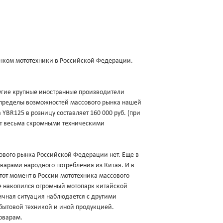
нком мототехники в Российской Федерации.
другие крупные иностранные производители
а пределы возможностей массового рынка нашей
YBR125 в розницу составляет 160 000 руб. (при
ает весьма скромными техническими
ового рынка Российской Федерации нет. Еще в
оварами народного потребления из Китая. И в
 тот момент в России мототехника массового
ке накопился огромный мотопарк китайской
гичная ситуация наблюдается с другими
бытовой техникой и иной продукцией.
оварам.