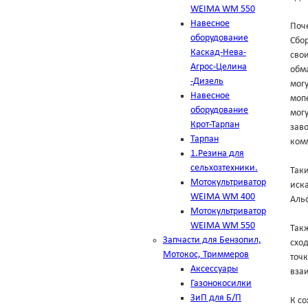
WEIMA WM 550
Навесное
Поч
оборудование
Сбо
Каскад-Нева-
свои
Агрос-Целина
обма
-Дизель
мог
Навесное
мопе
оборудование
могу
Крот-Тарпан
зав
Тарпан
комм
1.Резина для
сельхозтехники.
Таки
Мотокультриватор
иска
WEIMA WM 400
Аль
Мотокультриватор
WEIMA WM 550
Такж
Запчасти для Бензопил,
схо
Мотокос, Триммеров
точк
Аксессуары
вза
Газонокосилки
ЗиП для Б/П
К с