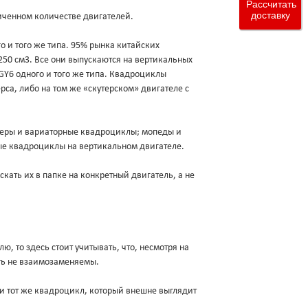
Рассчитать
доставку
аниченном количестве двигателей.
о и того же типа. 95% рынка китайских
250 см3. Все они выпускаются на вертикальных
 GY6 одного и того же типа. Квадроциклы
са, либо на том же «скутерском» двигателе с
утеры и вариаторные квадроциклы; мопеды и
ые квадроциклы на вертикальном двигателе.
кать их в папке на конкретный двигатель, а не
лю, то здесь стоит учитывать, что, несмотря на
ыть не взаимозаменяемы.
 и тот же квадроцикл, который внешне выглядит