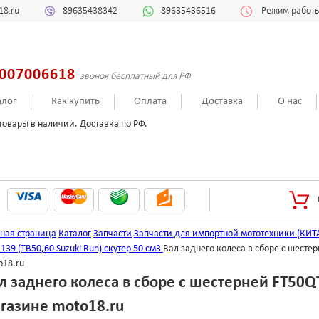
18.ru
89635438342
89635436516
Режим работы:
007006618
звонок бесплатный для РФ
алог
Как купить
Оплата
Доставка
О нас
товары в наличии. Доставка по РФ.
вная страница
Каталог
Запчасти
Запчасти для импортной мототехники (КИТ
 139 (ТВ50,60 Suzuki Run) скутер 50 см3
Вал заднего колеса в сборе с шесте
o18.ru
л заднего колеса в сборе с шестерней FT50QT
газине moto18.ru