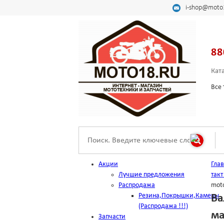
i-shop@moto
88
Кат
Все 
Акции
Гла
Лучшие предложения
такт
Распродажа
mot
Резина,Покрышки,Камеры
Ва
(Распродажа !!!)
ма
Запчасти