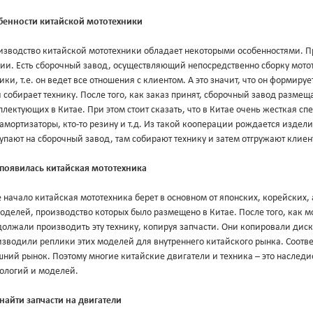
бенности китайской мототехники
изводство китайской мототехники обладает некоторыми особенностями. П
дии. Есть сборочный завод, осуществляющий непосредственно сборку мото
ики, т.е. он ведет все отношения с клиентом. А это значит, что он формир
 собирает технику. После того, как заказ принят, сборочный завод разме
лектующих в Китае. При этом стоит сказать, что в Китае очень жесткая сп
 амортизаторы, кто-то резину и т.д. Из такой кооперации рождается издел
упают на сборочный завод, там собирают технику и затем отгружают клиен
 появилась китайская мототехника
 начало китайская мототехника берет в основном от японских, корейских
оделей, производство которых было размещено в Китае. После того, как 
олжали производить эту технику, копируя запчасти. Они копировали диск
зводили реплики этих моделей для внутреннего китайского рынка. Соответ
ний рынок. Поэтому многие китайские двигатели и техника – это наследи
нологий и моделей.
найти запчасти на двигатели