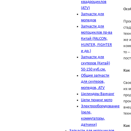
квадроциклов
(ATV)
Осо
Запчасти для
мопедов
Про
Запчасти для
ста
мотоциклов пр-ва
техн
Китай (FALCON,
же и
HUNTER, FIGHTER
комп
и др.)
то –
Запчасти для
пост
скутеров (Китай)
50-150 куб.см.
Как
Общие запчасти
для скутеров,
Свое
мопедов, ATV
их м
Цилиндры Ванчанг
прод
Цепи тюнинг мото
прои
Электрооборудование
внеш
(реле,
тех
коммутаторы,
датчики)
Как 
Запчасти для мотоциклов