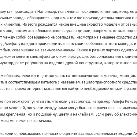
ему так происходит? Например, появляются несколько клиентов, которые 
рочные заводы обращаются к одним и тем же производителям пластика и с
х клиентов. Из этого рождается некое внешнее сходство моделей от разны
нчиво, потому что в большинстве случаев детали, например, детали подв
ут между собой совершенно не совпадать, несмотря на внешнее сходство 
д Альфа: у каждого производителя есть свои особенности этого мопеда, 
т быть совершенно не взаимозаменяемы. Также в разных партиях одного и
од может менять спецификацию комплектующих без согласования с клиент
утатор, реле-регулятор на изделия другой конструкции, которые выполня
м образом, если вы ищете запчасть на экипажную часть мопеда, мотоцикл
ть в соответствующем каталоге с названием вашего транспортного средст
фа, то в нашем интернет-магазине вы найдете необходимые детали в разд
е при этом стоит учитывать, что если у вас мопед, например, Альфа Рейс
дство моделей, запчасти между ними могут быть совершенно не взаимоза
ам крепления, но и по дизайну, цвету и наклейкам. Если речь об электриче
имозаменяемы по разъемам.
ожалению, невозможно полностью оценить взаимозаменяемость модели Аль