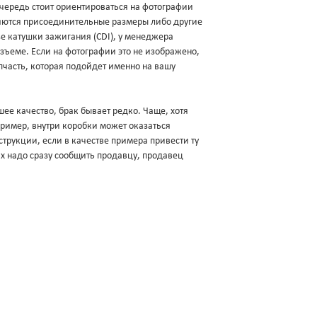
очередь стоит ориентироваться на фотографии
яются присоединительные размеры либо другие
зе катушки зажигания (CDI), у менеджера
разъеме. Если на фотографии это не изображено,
пчасть, которая подойдет именно на вашу
ее качество, брак бывает редко. Чаще, хотя
апример, внутри коробки может оказаться
трукции, если в качестве примера привести ту
ях надо сразу сообщить продавцу, продавец