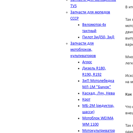
TVS
В ит
Запчасти для мопедов
СССР
Так 
Веломотор 4х
мото
тактный
двиг
Пилот ЗиД50, ЗиД
выпу
Запчасти для
вар
мотоблоков,
культиваторов
Мно
Агрос
лег
Дизель R180,
R190, R192
Исхо
ЗиП Мотолебедка
на м
МЛ-1М "Бычок"
Каскад, Луч, Нева
Как
Крот
МБ-2М (редуктор,
Что 
шасси)
внеш
Мотоблок WEIMA
WM 1100
Так 
Мотокультриватор
оди