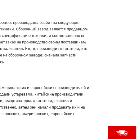
роцесс производства разбит на следующие
техники. Сборочный завод является продавцом
ует спецификацию техники, и соответственно он
щает заказ на производство своим поставщикам
ециализация. Кто-то производит двигатели, кто-
ие на сборочном заводе: сначала запчасти
ту.
, американских и европейских производителей и
модели устаревали, китайские производители
и, амортизаторы, двигатели, пластик и
ственно, затем они начали продавать их и на
е японских, американских, европейских