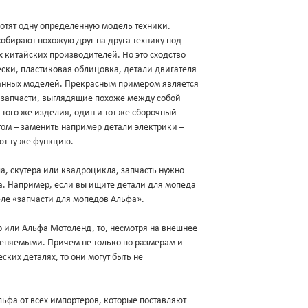
хотят одну определенную модель техники.
обирают похожую друг на друга технику под
х китайских производителей. Но это сходство
ески, пластиковая облицовка, детали двигателя
данных моделей. Прекрасным примером является
и запчасти, выглядящие похоже между собой
 того же изделия, один и тот же сборочный
ом – заменить например детали электрики –
ют ту же функцию.
а, скутера или квадроцикла, запчасть нужно
ва. Например, если вы ищите детали для мопеда
еле «запчасти для мопедов Альфа».
ер или Альфа Мотоленд, то, несмотря на внешнее
меняемыми. Причем не только по размерам и
ских деталях, то они могут быть не
фа от всех импортеров, которые поставляют