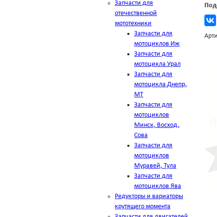
Запчасти для
Под
отечественной
мототехники
Запчасти для
Арти
мотоциклов Иж
Запчасти для
мотоцикла Урал
Запчасти для
мотоцикла Днепр,
МТ
Запчасти для
мотоциклов
Минск, Восход,
Сова
Запчасти для
мотоциклов
Муравей, Тула
Запчасти для
мотоциклов Ява
Редукторы и вариаторы
крутящего момента
Запчасти для двигателей