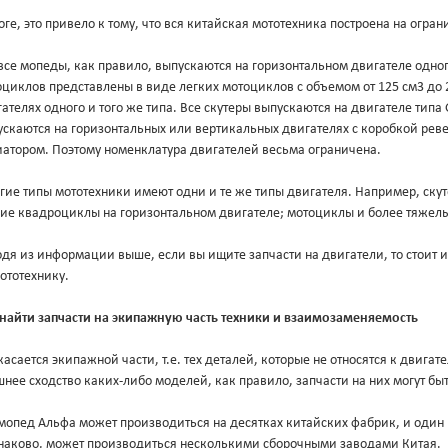
оге, это привело к тому, что вся китайская мототехника построена на огр
все мопеды, как правило, выпускаются на горизонтальном двигателе одног
циклов представлены в виде легких мотоциклов с объемом от 125 см3 до 
ателях одного и того же типа. Все скутеры выпускаются на двигателе типа
скаются на горизонтальных или вертикальных двигателях с коробкой ревер
иатором. Поэтому номенклатура двигателей весьма ограничена.
гие типы мототехники имеют одни и те же типы двигателя. Например, ск
кие квадроциклы на горизонтальном двигателе; мотоциклы и более тяжел
дя из информации выше, если вы ищите запчасти на двигатели, то стоит ис
ототехнику.
 найти запчасти на экипажную часть техники и взаимозаменяемость
касается экипажной части, т.е. тех деталей, которые не относятся к двигате
нее сходство каких-либо моделей, как правило, запчасти на них могут б
мопед Альфа может производиться на десятках китайских фабрик, и один
наково, может производиться несколькими сборочными заводами Китая.