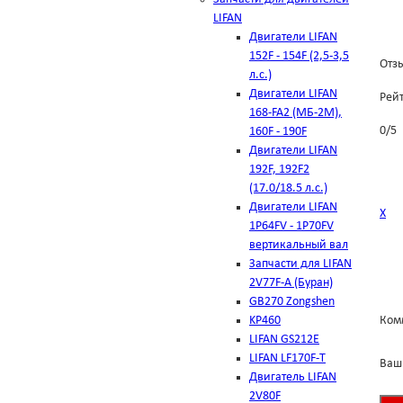
LIFAN
Двигатели LIFAN
152F - 154F (2,5-3,5
Отзы
л.с.)
Двигатели LIFAN
Рей
168-FA2 (МБ-2М),
0
/
5
160F - 190F
Двигатели LIFAN
192F, 192F2
(17.0/18.5 л.с.)
Двигатели LIFAN
Х
1Р64FV - 1Р70FV
вертикальный вал
Запчасти для LIFAN
2V77F-A (Буран)
GB270 Zongshen
KP460
Ком
LIFAN GS212E
LIFAN LF170F-T
Ваш
Двигатель LIFAN
2V80F