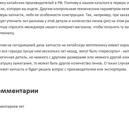
ику китайских производителей в РФ. Поэтому в нашем каталоге в первую 
али, которую вы ищете. Другим контрольным техническим параметром явл
еры запчасти, либо ее особенности конструкции. Так, например, при зака
ует уточнить тип разъема у этой детали и количество пинов (pin) на этом 
учше спросить менеджера нашего интернет-магазина, чтобы получить ту за
технику.
лом на сегодняшний день запчасти на китайскую мототехнику имеют хорош
 все гораздо лучше чем несколько лет назад, могут быть «пересорты» - н
огичная деталь, но немного с другими размерами или немного другой конс
атушку зажигания, то может быть другое количество пинов. О таких случа
няет запчасть и будет решать вопрос с производителем или экспортером.
омментарии
ментариев нет