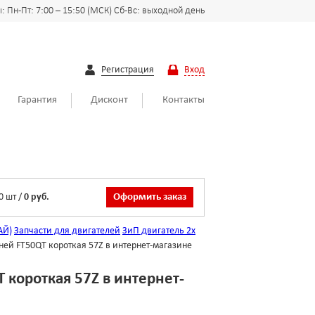
 Пн-Пт: 7:00 – 15:50 (МСК) Сб-Вс: выходной день
Регистрация
Вход
Гарантия
Дисконт
Контакты
0
шт
/
0 руб.
Оформить заказ
АЙ)
Запчасти для двигателей
ЗиП двигатель 2х
рней FT50QT короткая 57Z в интернет-магазине
 короткая 57Z в интернет-