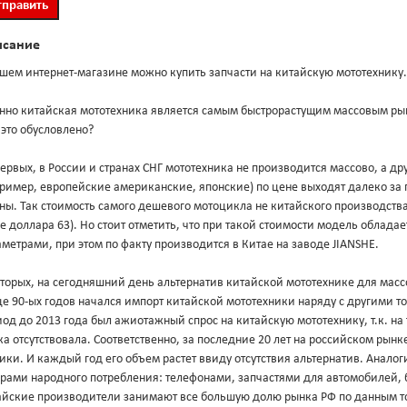
исание
шем интернет-магазине можно купить запчасти на китайскую мототехнику.
нно китайская мототехника является самым быстрорастущим массовым ры
это обусловлено?
ервых, в России и странах СНГ мототехника не производится массово, а 
пример, европейские американские, японские) по цене выходят далеко з
ны. Так стоимость самого дешевого мотоцикла не китайского производства 
е доллара 63). Но стоит отметить, что при такой стоимости модель облад
метрами, при этом по факту производится в Китае на заводе JIANSHE.
торых, на сегодняшний день альтернатив китайской мототехнике для масс
е 90-ых годов начался импорт китайской мототехники наряду с другими т
од до 2013 года был ажиотажный спрос на китайскую мототехнику, т.к. на
а отсутствовала. Соответственно, за последние 20 лет на российском рын
ики. И каждый год его объем растет ввиду отсутствия альтернатив. Анало
арами народного потребления: телефонами, запчастями для автомобилей, 
айские производители занимают все большую долю рынка РФ по данным т