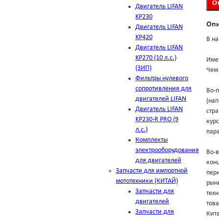
Двигатель LIFAN
KP230
Оп
Двигатель LIFAN
KP420
В на
Двигатель LIFAN
KP270 (10 л.с.)
Име
(ЗИП)
Чем 
Фильтры нулевого
сопротивления для
Во-п
двигателей LIFAN
(на
Двигатель LIFAN
стра
KP230-R PRO (9
курс
л.с.)
пара
Комплекты
электрооборудования
Во-в
для двигателей
конц
Запчасти для импортной
пери
мототехники (КИТАЙ)
рынк
Запчасти для
техн
двигателей
тов
Запчасти для
Кит