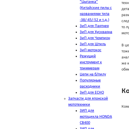
"Цыганка"
техн
(Китайские пилы с
дет
названиями типа
разм
-38/-45/-52 и т.д.)
след
ЗиП для Партнер
то л
ЗиП для Хускварна
мото
ЗиП для Чемпион
ЗиП для Штиль
В це
ЗиП мотокос
тоже
Режущий
анал
инструмент к
же к
триммерам
обме
Цепи на б/пилу
Популярные
расходники
К
ЗиП для ЕСНО
Запчасти для японской
мототехники
Ком
ЗИП для
мотоцикла HONDA
CB400
ЗИП для