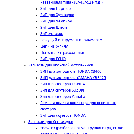
названиями типа -38/-45/-52 и т.д.)
ЗиП для Партнер
ЗиП для Хускварна
ЗиП для Чемпион
ЗиП для Штиль
ЗиП мотокос
Режущий инструмент к триммерам
Цепи на б/пилу
Популярные расходники
ЗиП для ЕСНО
Запчасти для японской мототехники
ЗИП для мотоцикла HONDA CB400
ЗИП для мотоцикла YAMAHA YBR125
Зип для скутеров HONDA
Зип для скутеров SUZUKI
Зип для скутеров Yamaha
Ремни и ролики вариатора для япоинских
скутеров
ЗиП для скутеров HONDA
Запчасти для Снегоходов
SnowFox (разборная рама, круглая фара, он же