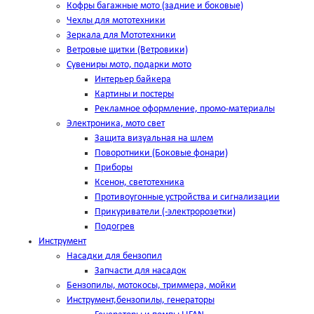
Кофры багажные мото (задние и боковые)
Чехлы для мототехники
Зеркала для Мототехники
Ветровые щитки (Ветровики)
Сувениры мото, подарки мото
Интерьер байкера
Картины и постеры
Рекламное оформление, промо-материалы
Электроника, мото свет
Защита визуальная на шлем
Поворотники (Боковые фонари)
Приборы
Ксенон, светотехника
Противоугонные устройства и сигнализации
Прикуриватели (-электророзетки)
Подогрев
Инструмент
Насадки для бензопил
Запчасти для насадок
Бензопилы, мотокосы, триммера, мойки
Инструмент,бензопилы, генераторы