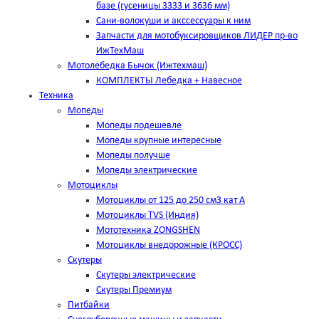
базе (гусеницы 3333 и 3636 мм)
Сани-волокуши и акссессуары к ним
Запчасти для мотобуксировщиков ЛИДЕР пр-во
ИжТехМаш
Мотолебедка Бычок (Ижтехмаш)
КОМПЛЕКТЫ Лебедка + Навесное
Техника
Мопеды
Мопеды подешевле
Мопеды крупные интересные
Мопеды получше
Мопеды электрические
Мотоциклы
Мотоциклы от 125 до 250 см3 кат А
Мотоциклы TVS (Индия)
Мототехника ZONGSHEN
Мотоциклы внедорожные (КРОСС)
Скутеры
Скутеры электрические
Скутеры Премиум
Питбайки