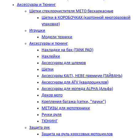
Аксессуары и Тюнинг
Щетки стеклоочистителя METO бескаркасные
Щетки в КОРОБОЧКАХ (картонной многоразовой
упаковке)
Игрушки
Модели техники
Аксессуары и тюнинг
Накладки на бак (TANK PAD)
Наклейки
Аксессуары для шлемов
Щетки
Аксессуары KAITI, HEBE премиум (ТАЙВАНЬ)
Аксессуары для ATV (квадроциклов)
Аксессуары для мопеда ALPHA (Альфа)
Декор мото
Крепления багажа (сетки, "пауки")
МЕТИЗЫ для мототехники
Ручки руля
ТЮНИНГ
Защита рук
Защита на руль кроссовых мотоциклов