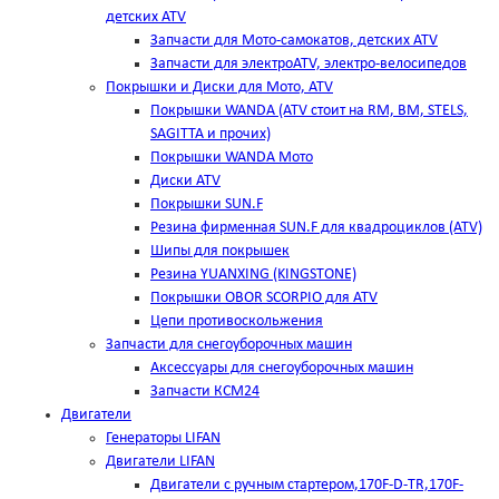
детских ATV
Запчасти для Мото-самокатов, детских ATV
Запчасти для электроATV, электро-велосипедов
Покрышки и Диски для Мото, ATV
Покрышки WANDA (АТV стоит на RM, BM, STELS,
SAGITTA и прочих)
Покрышки WANDA Мото
Диски ATV
Покрышки SUN.F
Резина фирменная SUN.F для квадроциклов (АТV)
Шипы для покрышек
Резина YUANXING (KINGSTONE)
Покрышки OBOR SCORPIO для ATV
Цепи противоскольжения
Запчасти для снегоуборочных машин
Аксессуары для снегоуборочных машин
Запчасти КСМ24
Двигатели
Генераторы LIFAN
Двигатели LIFAN
Двигатели с ручным стартером,170F-D-TR,170F-