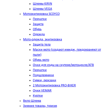
Шлемы KIRIN
Шлемы VEGA
Мотоэкипировка SCOYCO
Перчатки
Защита
Обувь
Одежда
Мото-одежда, экипировка
Защита тела
Маски мото (создают имидж, предохраняют от
пыли)
Обувь мото
Очки для езды на скутере/мотоцикле/АТВ
Перчатки
Подшлемники
Сумки, рюкзаки
2 Мотоэкипировка PRO-BIKER
Очки VEMAR
Куртки
Вело Шлема
Зимние товары, туризм