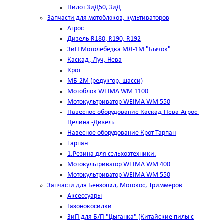
Пилот ЗиД50, ЗиД
Запчасти для мотоблоков, культиваторов
Агрос
Дизель R180, R190, R192
ЗиП Мотолебедка МЛ-1М "Бычок"
Каскад, Луч, Нева
Крот
МБ-2М (редуктор, шасси)
Мотоблок WEIMA WM 1100
Мотокультриватор WEIMA WM 550
Навесное оборудование Каскад-Нева-Агрос-
Целина -Дизель
Навесное оборудование Крот-Тарпан
Тарпан
1.Резина для сельхозтехники.
Мотокультриватор WEIMA WM 400
Мотокультриватор WEIMA WM 550
Запчасти для Бензопил, Мотокос, Триммеров
Аксессуары
Газонокосилки
ЗиП для Б/П "Цыганка" (Китайские пилы с