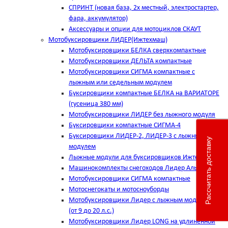
СПРИНТ (новая база, 2х местный, электростартер,
фара, аккумулятор)
Аксессуары и опции для мотоциклов СКАУТ
Мотобуксировщики ЛИДЕР(Ижтехмаш)
Мотобуксировщики БЕЛКА сверхкомпактные
Мотобуксировщики ДЕЛЬТА компактные
Мотобуксировщики СИГМА компактные с
лыжным или седельным модулем
Буксировщики компактные БЕЛКА на ВАРИАТОРЕ
(гусеница 380 мм)
Мотобуксировщики ЛИДЕР без лыжного модуля
Буксировщики компактные СИГМА-4
Буксировщики ЛИДЕР-2, ЛИДЕР-3 c лыжным
Рассчитать доставку
модулем
Лыжные модули для буксировщиков Ижтехмаш
Машинокомплекты снегоходов Лидер Альфа
Мотобуксировщики СИГМА компактные
Мотоснегокаты и мотосноуборды
Мотобуксировщики Лидер с лыжным модулем
(от 9 до 20 л.с.)
Мотобуксировщики Лидер LONG на удлинённой