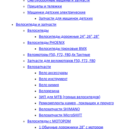
Снегоуборочные машины и запчасти
Прицепы и тележки
Машинки детские электрические
Запчасти для машинок детских
Велосипеды и запчасти
Велосипеды
Велосипеды дорожные 24",26",28"
Велосипеды PHOENIX
Велосипеды трюковые BMX
Веломоторы F50, F72, F80,4х Тактные
Запчасти для веломоторов F50, F72, F80
Велозапчасти
Вело аксессуары
Вело инструмент
Вело химия
Велорезина
ЗИП для MTB (горных велосипедов)
Ремкомплекты камер , покрышек и прочего
Велозапчасти SHIMANO
Велозапчасти MicroSHIFT
Велосипеды с МОТОРОМ
1 Обычные дорожники 28" с мотором