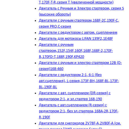
T,170F-T-R,серия Т (увеличенной мощности)
Двигатель с Ручным и Электро стартером, серия S
(высокие обороты)
Двигатели с ручным стартером,168F-2C,190F-C,
серия PRO,C-серия
Двигатели с редуктором с автом. сцеплением
Двигатель для мотокосы LIFAN 139F2,1E48F
Двигатели с ручным
стартером,152F,154F,160F,168F,168F-2,170F-
B,170FD-T,188F,190F,KP420
Двигатели с ручным и электро стартером 12В (D-
серия)168-460
Двигатели с редуктором 2:1, 6:1 (без
авт.сцепления), L-серия,173F-BH,168F-BL,173F-
BL,190F-BL
Двигатели с авт. сцеплением (DR-серия) с
редуктором 2:1, и эл.стартер 168-190
Двигатель с авт.сцеплением (R-серия) с
редуктором 2:1, без эл.стартера,168А-2R,170F-
R,190F
Двигатели для снегоходов 2V78F-A,2V80F-A (см.