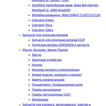
Motoland S2, Ekonik, T-200)
SnowMax (неразборная рама, фара фигуристая,
Motoland S1, ABM Wind200)
Мотобуксировщики, IRBIS DINGO Т110/Т125/150
Снегоход Буран
Снегоход Рысь
Снегоход Тайга
Запчасти для лодочных моторов
Запчасти для лодочных моторов СССР
Лодочные моторы ZONGSHEN и запчасти
Масло, Фильтры, Химия,Прочее
Масло
Зарядные устройства
Насосы
Фильтры нулевого сопротивления
Химия (краски, аэрозоли и прочее)
Хомуты универсальные
Подшипники, Промышленные цепи
Лампы накаливания
Лампы светодиодные (LED)
Мотохимия
Запчасти для картинга, мотосамоката, электро и