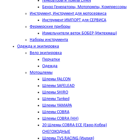
Генераторы и помпы LIFAN
Бензо Генераторы, Мотопомпы, Компрессоры
Инструмент, Инструмент для мотосервиса
Инструмент ИМПОРТ для СЕРВИСА
Фермерские приборы
Измельчители веток БОБЕР (Ижтехмаш)
Наборы инструмента
Одежда и экипировка
Вело экипировка
Перчатки
Одежда
Мотошлемы
Шлемы FALCON
Шлемы SAFELEAD
Шлемы SHIRO
Шлемы Tanked
Шлемы YAMAPA
Шлемы COBRA
Шлемы COBRA (HH)
20 Шлемы COBRA ECE (Евро-Кобра)
СНЕГОХОДНЫЕ
Шлемы TVS RACING (Индия)