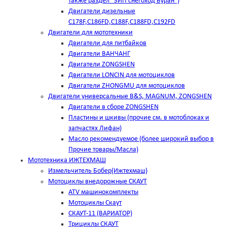
также раздел "ЗИП снегоход Буран")
Двигатели дизельные
C178F,С186FD,C188F,C188FD,C192FD
Двигатели для мототехники
Двигатели для питбайков
Двигатели ВАНЧАНГ
Двигатели ZONGSHEN
Двигатели LONCIN для мотоциклов
Двигатели ZHONGMU для мотоциклов
Двигатели универсальные B&S, MAGNUM, ZONGSHEN
Двигатели в сборе ZONGSHEN
Пластины и шкивы (прочие см. в мотоблоках и
запчастях Лифан)
Масло рекомендуемое (более широкий выбор в
Прочие товары/Масла)
Мототехника ИЖТЕХМАШ
Измельчитель Бобер(Ижтехмаш)
Мотоциклы внедорожные СКАУТ
ATV машинокомплекты
Мотоциклы Скаут
СКАУТ-11 (ВАРИАТОР)
Трициклы СКАУТ