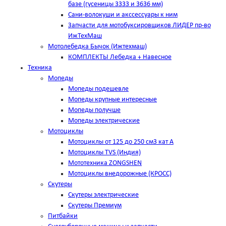
базе (гусеницы 3333 и 3636 мм)
Сани-волокуши и акссессуары к ним
Запчасти для мотобуксировщиков ЛИДЕР пр-во
ИжТехМаш
Мотолебедка Бычок (Ижтехмаш)
КОМПЛЕКТЫ Лебедка + Навесное
Техника
Мопеды
Мопеды подешевле
Мопеды крупные интересные
Мопеды получше
Мопеды электрические
Мотоциклы
Мотоциклы от 125 до 250 см3 кат А
Мотоциклы TVS (Индия)
Мототехника ZONGSHEN
Мотоциклы внедорожные (КРОСС)
Скутеры
Скутеры электрические
Скутеры Премиум
Питбайки