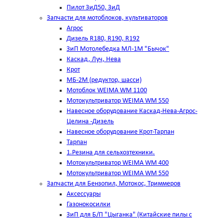
Пилот ЗиД50, ЗиД
Запчасти для мотоблоков, культиваторов
Агрос
Дизель R180, R190, R192
ЗиП Мотолебедка МЛ-1М "Бычок"
Каскад, Луч, Нева
Крот
МБ-2М (редуктор, шасси)
Мотоблок WEIMA WM 1100
Мотокультриватор WEIMA WM 550
Навесное оборудование Каскад-Нева-Агрос-
Целина -Дизель
Навесное оборудование Крот-Тарпан
Тарпан
1.Резина для сельхозтехники.
Мотокультриватор WEIMA WM 400
Мотокультриватор WEIMA WM 550
Запчасти для Бензопил, Мотокос, Триммеров
Аксессуары
Газонокосилки
ЗиП для Б/П "Цыганка" (Китайские пилы с