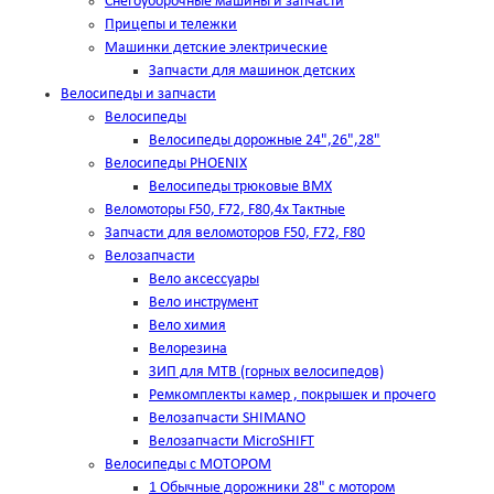
Снегоуборочные машины и запчасти
Прицепы и тележки
Машинки детские электрические
Запчасти для машинок детских
Велосипеды и запчасти
Велосипеды
Велосипеды дорожные 24",26",28"
Велосипеды PHOENIX
Велосипеды трюковые BMX
Веломоторы F50, F72, F80,4х Тактные
Запчасти для веломоторов F50, F72, F80
Велозапчасти
Вело аксессуары
Вело инструмент
Вело химия
Велорезина
ЗИП для MTB (горных велосипедов)
Ремкомплекты камер , покрышек и прочего
Велозапчасти SHIMANO
Велозапчасти MicroSHIFT
Велосипеды с МОТОРОМ
1 Обычные дорожники 28" с мотором