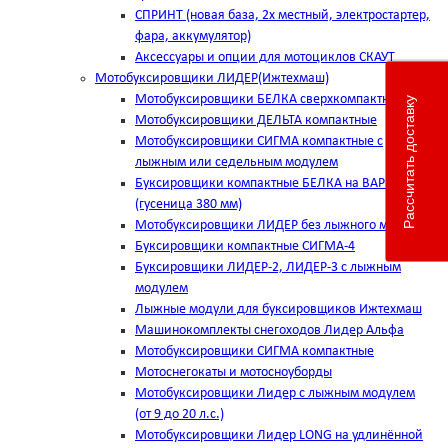
СПРИНТ (новая база, 2х местный, электростартер,
фара, аккумулятор)
Аксессуары и опции для мотоциклов СКАУТ
Мотобуксировщики ЛИДЕР(Ижтехмаш)
Мотобуксировщики БЕЛКА сверхкомпактные
Рассчитать доставку
Мотобуксировщики ДЕЛЬТА компактные
Мотобуксировщики СИГМА компактные с
лыжным или седельным модулем
Буксировщики компактные БЕЛКА на ВАРИАТОРЕ
(гусеница 380 мм)
Мотобуксировщики ЛИДЕР без лыжного модуля
Буксировщики компактные СИГМА-4
Буксировщики ЛИДЕР-2, ЛИДЕР-3 c лыжным
модулем
Лыжные модули для буксировщиков Ижтехмаш
Машинокомплекты снегоходов Лидер Альфа
Мотобуксировщики СИГМА компактные
Мотоснегокаты и мотосноуборды
Мотобуксировщики Лидер с лыжным модулем
(от 9 до 20 л.с.)
Мотобуксировщики Лидер LONG на удлинённой