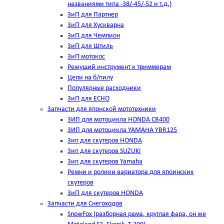
названиями типа -38/-45/-52 и т.д.)
ЗиП для Партнер
ЗиП для Хускварна
ЗиП для Чемпион
ЗиП для Штиль
ЗиП мотокос
Режущий инструмент к триммерам
Цепи на б/пилу
Популярные расходники
ЗиП для ЕСНО
Запчасти для японской мототехники
ЗИП для мотоцикла HONDA CB400
ЗИП для мотоцикла YAMAHA YBR125
Зип для скутеров HONDA
Зип для скутеров SUZUKI
Зип для скутеров Yamaha
Ремни и ролики вариатора для япоинских
скутеров
ЗиП для скутеров HONDA
Запчасти для Снегоходов
SnowFox (разборная рама, круглая фара, он же