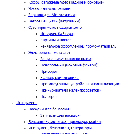
Кофры багажные мото (задние и боковые)
Чехлы для мототехники
Зеркала для Мототехники
Ветровые щитки (Ветровики)
Сувениры мото, подарки мото
Интерьер байкера
Картины и постеры
Рекламное оформление, промо-материалы
Электроника, мото свет
Защита визуальная на шлем
Поворотники (Боковые фонари)
Приборы
Ксенон, светотехника
Противоугонные устройства и сигнализации
Прикуриватели (-электророзетки)
Подогрев
Инструмент
Насадки для бензопил
Запчасти для насадок
Бензопилы, мотокосы, триммера, мойки
Инструмент,бензопилы, генераторы