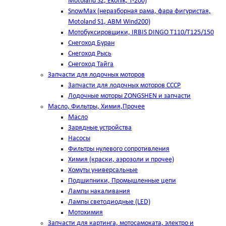
Motoland S2, Ekonik, T-200)
SnowMax (неразборная рама, фара фигуристая,
Motoland S1, ABM Wind200)
Мотобуксировщики, IRBIS DINGO Т110/Т125/150
Снегоход Буран
Снегоход Рысь
Снегоход Тайга
Запчасти для лодочных моторов
Запчасти для лодочных моторов СССР
Лодочные моторы ZONGSHEN и запчасти
Масло, Фильтры, Химия,Прочее
Масло
Зарядные устройства
Насосы
Фильтры нулевого сопротивления
Химия (краски, аэрозоли и прочее)
Хомуты универсальные
Подшипники, Промышленные цепи
Лампы накаливания
Лампы светодиодные (LED)
Мотохимия
Запчасти для картинга, мотосамоката, электро и