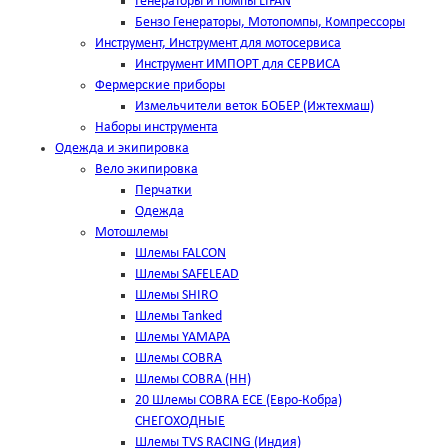
Генераторы и помпы LIFAN
Бензо Генераторы, Мотопомпы, Компрессоры
Инструмент, Инструмент для мотосервиса
Инструмент ИМПОРТ для СЕРВИСА
Фермерские приборы
Измельчители веток БОБЕР (Ижтехмаш)
Наборы инструмента
Одежда и экипировка
Вело экипировка
Перчатки
Одежда
Мотошлемы
Шлемы FALCON
Шлемы SAFELEAD
Шлемы SHIRO
Шлемы Tanked
Шлемы YAMAPA
Шлемы COBRA
Шлемы COBRA (HH)
20 Шлемы COBRA ECE (Евро-Кобра)
СНЕГОХОДНЫЕ
Шлемы TVS RACING (Индия)