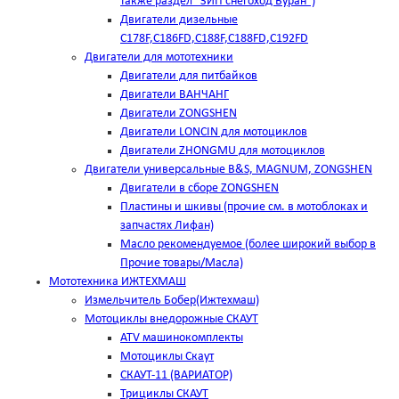
также раздел "ЗИП снегоход Буран")
Двигатели дизельные
C178F,С186FD,C188F,C188FD,C192FD
Двигатели для мототехники
Двигатели для питбайков
Двигатели ВАНЧАНГ
Двигатели ZONGSHEN
Двигатели LONCIN для мотоциклов
Двигатели ZHONGMU для мотоциклов
Двигатели универсальные B&S, MAGNUM, ZONGSHEN
Двигатели в сборе ZONGSHEN
Пластины и шкивы (прочие см. в мотоблоках и
запчастях Лифан)
Масло рекомендуемое (более широкий выбор в
Прочие товары/Масла)
Мототехника ИЖТЕХМАШ
Измельчитель Бобер(Ижтехмаш)
Мотоциклы внедорожные СКАУТ
ATV машинокомплекты
Мотоциклы Скаут
СКАУТ-11 (ВАРИАТОР)
Трициклы СКАУТ