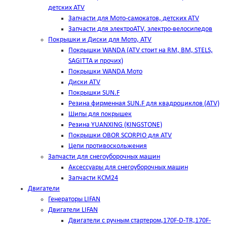
детских ATV
Запчасти для Мото-самокатов, детских ATV
Запчасти для электроATV, электро-велосипедов
Покрышки и Диски для Мото, ATV
Покрышки WANDA (АТV стоит на RM, BM, STELS,
SAGITTA и прочих)
Покрышки WANDA Мото
Диски ATV
Покрышки SUN.F
Резина фирменная SUN.F для квадроциклов (АТV)
Шипы для покрышек
Резина YUANXING (KINGSTONE)
Покрышки OBOR SCORPIO для ATV
Цепи противоскольжения
Запчасти для снегоуборочных машин
Аксессуары для снегоуборочных машин
Запчасти КСМ24
Двигатели
Генераторы LIFAN
Двигатели LIFAN
Двигатели с ручным стартером,170F-D-TR,170F-