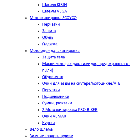
Шлемы KIRIN
Шлемы VEGA
Мотоэкипировка SCOYCO
Перчатки
Защита
Обувь
Одежда
Мото-одежда, экипировка
Защита тела
Маски мото (создают имидж, предохраняют от
пыли)
Обувь мото
Очки для езды на скутере/мотоцикле/АТВ
Перчатки
Подшлемники
Сумки, рюкзаки
2 Мотоэкипировка PRO-BIKER
Очки VEMAR
Куртки
Вело Шлема
Зимние товары, туризм