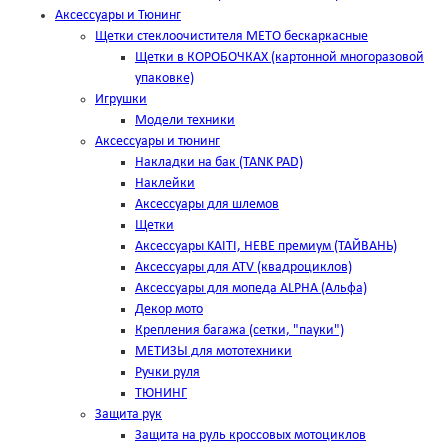
Аксессуары и Тюнинг
Щетки стеклоочистителя METO бескаркасные
Щетки в КОРОБОЧКАХ (картонной многоразовой
упаковке)
Игрушки
Модели техники
Аксессуары и тюнинг
Накладки на бак (TANK PAD)
Наклейки
Аксессуары для шлемов
Щетки
Аксессуары KAITI, HEBE премиум (ТАЙВАНЬ)
Аксессуары для ATV (квадроциклов)
Аксессуары для мопеда ALPHA (Альфа)
Декор мото
Крепления багажа (сетки, "пауки")
МЕТИЗЫ для мототехники
Ручки руля
ТЮНИНГ
Защита рук
Защита на руль кроссовых мотоциклов