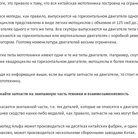
оге, это привело к тому, что вся китайская мототехника построена на огр
все мопеды, как правило, выпускаются на горизонтальном двигателе одног
циклов представлены в виде легких мотоциклов с объемом от 125 см3 до 
ателях одного и того же типа. Все скутеры выпускаются на двигателе типа
скаются на горизонтальных или вертикальных двигателях с коробкой ревер
иатором. Поэтому номенклатура двигателей весьма ограничена.
гие типы мототехники имеют одни и те же типы двигателя. Например, ск
кие квадроциклы на горизонтальном двигателе; мотоциклы и более тяжел
дя из информации выше, если вы ищите запчасти на двигатели, то стоит ис
ототехнику.
 найти запчасти на экипажную часть техники и взаимозаменяемость
касается экипажной части, т.е. тех деталей, которые не относятся к двигате
нее сходство каких-либо моделей, как правило, запчасти на них могут б
мопед Альфа может производиться на десятках китайских фабрик, и один
наково, может производиться несколькими сборочными заводами Китая.