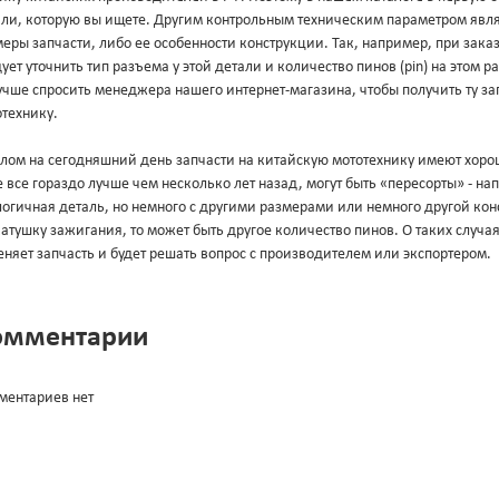
али, которую вы ищете. Другим контрольным техническим параметром явл
еры запчасти, либо ее особенности конструкции. Так, например, при зака
ует уточнить тип разъема у этой детали и количество пинов (pin) на этом 
учше спросить менеджера нашего интернет-магазина, чтобы получить ту за
технику.
лом на сегодняшний день запчасти на китайскую мототехнику имеют хорош
 все гораздо лучше чем несколько лет назад, могут быть «пересорты» - н
огичная деталь, но немного с другими размерами или немного другой конс
атушку зажигания, то может быть другое количество пинов. О таких случа
няет запчасть и будет решать вопрос с производителем или экспортером.
омментарии
ментариев нет