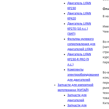
Двигатель LIFAN
KP230
Оп
Двигатель LIFAN
В на
KP420
Двигатель LIFAN
Име
KP270 (10 л.с.)
Чем 
(ЗИП)
Фильтры нулевого
Во-п
сопротивления для
(на
двигателей LIFAN
стра
Двигатель LIFAN
курс
KP230-R PRO (9
пара
л.с.)
Комплекты
Во-в
электрооборудования
конц
для двигателей
пери
Запчасти для импортной
рынк
мототехники (КИТАЙ)
техн
Запчасти для
тов
двигателей
Кит
Запчасти для