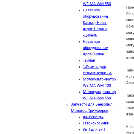
WEIMA WM 550
Поч
Навесное
Сбо
оборудование
свои
Каскад-Нева-
обма
Агрос-Целина
мог
-Дизель
мопе
Навесное
могу
оборудование
зав
Крот-Тарпан
комм
Тарпан
1.Резина для
Таки
сельхозтехники.
иска
Мотокультриватор
Аль
WEIMA WM 400
Мотокультриватор
Такж
WEIMA WM 550
схо
Запчасти для Бензопил,
точк
Мотокос, Триммеров
вза
Аксессуары
Газонокосилки
К с
ЗиП для Б/П
техн