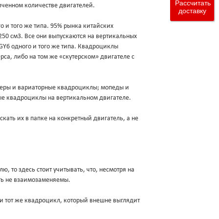
Рассчитать
аниченном количестве двигателей.
доставку
о и того же типа. 95% рынка китайских
250 см3. Все они выпускаются на вертикальных
 GY6 одного и того же типа. Квадроциклы
са, либо на том же «скутерском» двигателе с
утеры и вариаторные квадроциклы; мопеды и
ые квадроциклы на вертикальном двигателе.
кать их в папке на конкретный двигатель, а не
лю, то здесь стоит учитывать, что, несмотря на
ыть не взаимозаменяемы.
 и тот же квадроцикл, который внешне выглядит