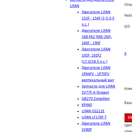
Отзы
LIFAN
Двигатели LIFAN
Рей
152F - 154F (2,5-3,5
л.с.)
0
/
5
Двигатели LIFAN
168-FA2 (МБ-2М),
160F - 190F
Двигатели LIFAN
Х
192F, 192F2
(17.0/18.5 л.с.)
Двигатели LIFAN
1Р64FV - 1Р70FV
вертикальный вал
Запчасти для LIFAN
Ком
2V77F-A (Буран)
GB270 Zongshen
Ваш
KP460
LIFAN GS212E
LIFAN LF170F-T
Двигатель LIFAN
Цвет
2V80F
отли