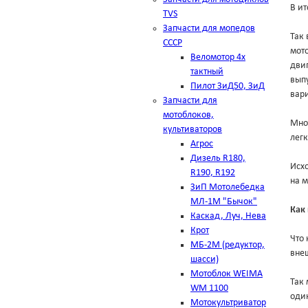
В ит
TVS
Запчасти для мопедов
Так 
СССР
мото
Веломотор 4х
двиг
тактный
выпу
Пилот ЗиД50, ЗиД
вар
Запчасти для
мотоблоков,
Мно
культиваторов
лег
Агрос
Дизель R180,
Исхо
R190, R192
на м
ЗиП Мотолебедка
МЛ-1М "Бычок"
Как
Каскад, Луч, Нева
Крот
Что 
МБ-2М (редуктор,
внеш
шасси)
Мотоблок WEIMA
Так 
WM 1100
оди
Мотокультриватор