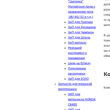
"Цыганка"
дет
(Китайские пилы с
разм
названиями типа
след
-38/-45/-52 и т.д.)
то л
ЗиП для Партнер
мото
ЗиП для Хускварна
ЗиП для Чемпион
В це
ЗиП для Штиль
тоже
ЗиП мотокос
анал
Режущий
же к
инструмент к
обме
триммерам
Цепи на б/пилу
Популярные
К
расходники
ЗиП для ЕСНО
Запчасти для японской
Ком
мототехники
ЗИП для
мотоцикла HONDA
CB400
ЗИП для