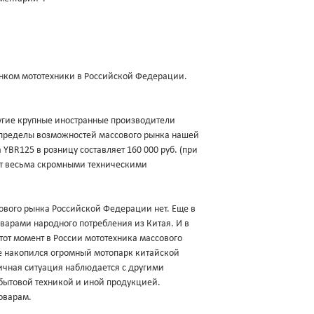
нком мототехники в Российской Федерации.
другие крупные иностранные производители
а пределы возможностей массового рынка нашей
YBR125 в розницу составляет 160 000 руб. (при
ает весьма скромными техническими
ового рынка Российской Федерации нет. Еще в
оварами народного потребления из Китая. И в
 тот момент в России мототехника массового
ке накопился огромный мотопарк китайской
гичная ситуация наблюдается с другими
бытовой техникой и иной продукцией.
оварам.