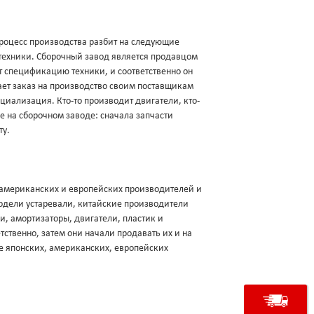
роцесс производства разбит на следующие
техники. Сборочный завод является продавцом
ует спецификацию техники, и соответственно он
щает заказ на производство своим поставщикам
ециализация. Кто-то производит двигатели, кто-
ие на сборочном заводе: сначала запчасти
ту.
, американских и европейских производителей и
модели устаревали, китайские производители
и, амортизаторы, двигатели, пластик и
ственно, затем они начали продавать их и на
е японских, американских, европейских