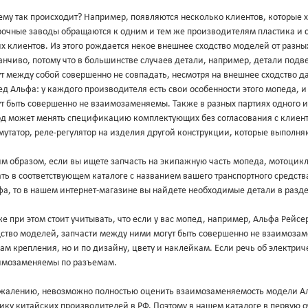
ему так происходит? Например, появляются несколько клиентов, которые 
рочные заводы обращаются к одним и тем же производителям пластика и с
х клиентов. Из этого рождается некое внешнее сходство моделей от разны
нчиво, потому что в большинстве случаев детали, например, детали подв
ут между собой совершенно не совпадать, несмотря на внешнее сходство 
д Альфа: у каждого производителя есть свои особенности этого мопеда, 
т быть совершенно не взаимозаменяемы. Также в разных партиях одного и
од может менять спецификацию комплектующих без согласования с клиент
утатор, реле-регулятор на изделия другой конструкции, которые выполня
м образом, если вы ищете запчасть на экипажную часть мопеда, мотоцикл
ть в соответствующем каталоге с названием вашего транспортного средст
фа, то в нашем интернет-магазине вы найдете необходимые детали в разд
е при этом стоит учитывать, что если у вас мопед, например, Альфа Рейс
дство моделей, запчасти между ними могут быть совершенно не взаимоза
ам крепления, но и по дизайну, цвету и наклейкам. Если речь об электриче
имозаменяемы по разъемам.
ожалению, невозможно полностью оценить взаимозаменяемость модели Аль
ику китайских производителей в РФ. Поэтому в нашем каталоге в первую 