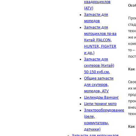
квадроциклов
Осо
(ATV)
Запчасти для
Про
мопедов
ста
Запчасти для
техн
мотоциклов пр-ва
же и
Китай (FALCON,
комп
HUNTER, FIGHTER
то –
и др.)
пост
Запчасти для
скутеров (Китай)
Как
50-150 куб.см.
Общие запчасти
Свое
для скутеров,
их м
мопедов, ATV
прод
Цилиндры Ванчанг
прои
Цепи тюнинг мото
внеш
Электрооборудование
тех
(реле,
коммутаторы,
Как 
датчики)
Запчасти для мотоциклов