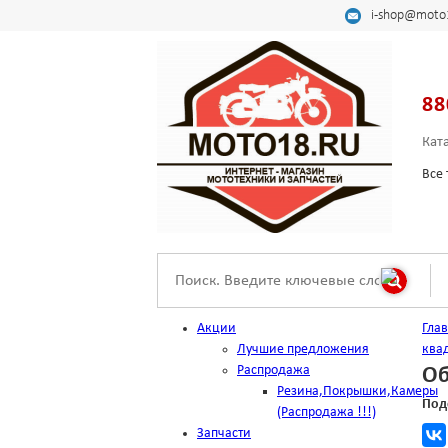
i-shop@moto
88
Кат
Все 
Акции
Гла
Лучшие предложения
ква
Распродажа
Об
Резина,Покрышки,Камеры
Под
(Распродажа !!!)
Запчасти