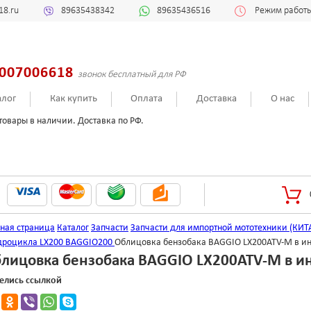
18.ru
89635438342
89635436516
Режим работы:
007006618
звонок бесплатный для РФ
алог
Как купить
Оплата
Доставка
О нас
товары в наличии. Доставка по РФ.
вная страница
Каталог
Запчасти
Запчасти для импортной мототехники (КИТ
дроцикла LX200 BAGGIO200
Облицовка бензобака BАGGIO LX200ATV-M в ин
лицовка бензобака BАGGIO LX200ATV-M в ин
елись ссылкой