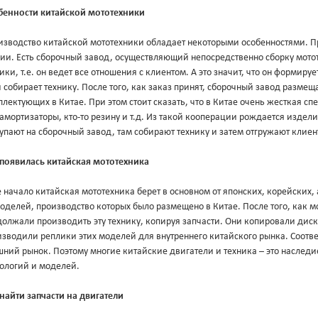
бенности китайской мототехники
изводство китайской мототехники обладает некоторыми особенностями. П
дии. Есть сборочный завод, осуществляющий непосредственно сборку мото
ики, т.е. он ведет все отношения с клиентом. А это значит, что он формир
 собирает технику. После того, как заказ принят, сборочный завод разме
лектующих в Китае. При этом стоит сказать, что в Китае очень жесткая сп
 амортизаторы, кто-то резину и т.д. Из такой кооперации рождается издел
упают на сборочный завод, там собирают технику и затем отгружают клиен
 появилась китайская мототехника
 начало китайская мототехника берет в основном от японских, корейских
оделей, производство которых было размещено в Китае. После того, как 
олжали производить эту технику, копируя запчасти. Они копировали диск
зводили реплики этих моделей для внутреннего китайского рынка. Соответ
ний рынок. Поэтому многие китайские двигатели и техника – это наследи
нологий и моделей.
найти запчасти на двигатели