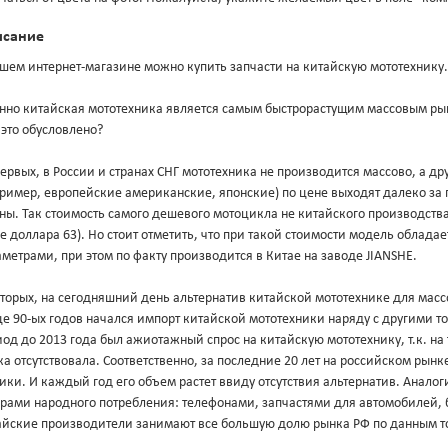
исание
шем интернет-магазине можно купить запчасти на китайскую мототехнику.
нно китайская мототехника является самым быстрорастущим массовым ры
это обусловлено?
ервых, в России и странах СНГ мототехника не производится массово, а 
пример, европейские американские, японские) по цене выходят далеко з
ны. Так стоимость самого дешевого мотоцикла не китайского производства 
е доллара 63). Но стоит отметить, что при такой стоимости модель облад
метрами, при этом по факту производится в Китае на заводе JIANSHE.
торых, на сегодняшний день альтернатив китайской мототехнике для масс
е 90-ых годов начался импорт китайской мототехники наряду с другими т
од до 2013 года был ажиотажный спрос на китайскую мототехнику, т.к. на
а отсутствовала. Соответственно, за последние 20 лет на российском рын
ики. И каждый год его объем растет ввиду отсутствия альтернатив. Анало
арами народного потребления: телефонами, запчастями для автомобилей, 
айские производители занимают все большую долю рынка РФ по данным т