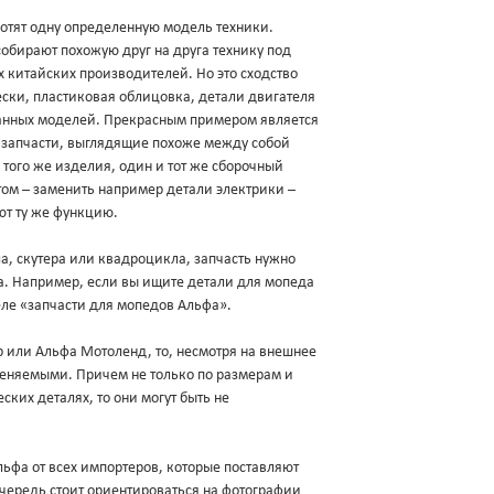
хотят одну определенную модель техники.
обирают похожую друг на друга технику под
х китайских производителей. Но это сходство
ески, пластиковая облицовка, детали двигателя
данных моделей. Прекрасным примером является
и запчасти, выглядящие похоже между собой
 того же изделия, один и тот же сборочный
ом – заменить например детали электрики –
ют ту же функцию.
а, скутера или квадроцикла, запчасть нужно
ва. Например, если вы ищите детали для мопеда
еле «запчасти для мопедов Альфа».
ер или Альфа Мотоленд, то, несмотря на внешнее
меняемыми. Причем не только по размерам и
ских деталях, то они могут быть не
фа от всех импортеров, которые поставляют
очередь стоит ориентироваться на фотографии