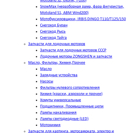
Motoland S2, Ekonik, T-200)
SnowMax (неразборная рама, фара фигуристая,
Motoland S1, ABM Wind200)
Мотобуксировщики, IRBIS DINGO Т110/Т125/150
Снегоход Буран
Снегоход Рысь
Снегоход Тайга
Запчасти для лодочных моторов
Запчасти для лодочных моторов СССР
Лодочные моторы ZONGSHEN и запчасти
Масло, Фильтры, Химия,Прочее
Масло
Зарядные устройства
Насосы
Фильтры нулевого сопротивления
Химия (краски, аэрозоли и прочее)
Хомуты универсальные
Подшипники, Промышленные цепи
Лампы накаливания
Лампы светодиодные (LED)
Мотохимия
Запчасти для картинга, мотосамоката, электро и