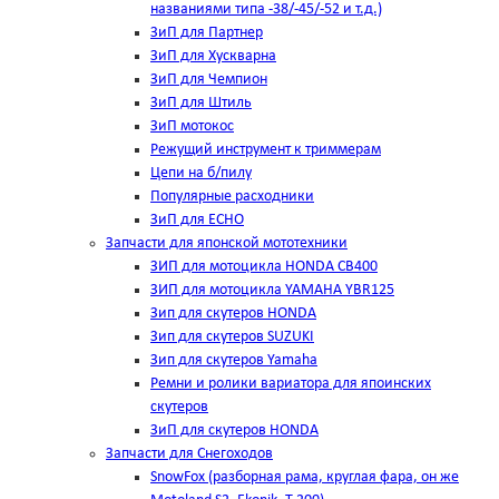
названиями типа -38/-45/-52 и т.д.)
ЗиП для Партнер
ЗиП для Хускварна
ЗиП для Чемпион
ЗиП для Штиль
ЗиП мотокос
Режущий инструмент к триммерам
Цепи на б/пилу
Популярные расходники
ЗиП для ЕСНО
Запчасти для японской мототехники
ЗИП для мотоцикла HONDA CB400
ЗИП для мотоцикла YAMAHA YBR125
Зип для скутеров HONDA
Зип для скутеров SUZUKI
Зип для скутеров Yamaha
Ремни и ролики вариатора для япоинских
скутеров
ЗиП для скутеров HONDA
Запчасти для Снегоходов
SnowFox (разборная рама, круглая фара, он же