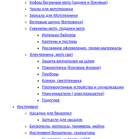
Кофры багажные мото (задние и боковые)
Чехлы для мототехники
Зеркала для Мототехники
Ветровые щитки (Ветровики)
Сувениры мото, подарки мото
Интерьер байкера
Картины и постеры
Рекламное оформление, промо-материалы
Электроника, мото свет
Защита визуальная на шлем
Поворотники (Боковые фонари)
Приборы
Ксенон, светотехника
Противоугонные устройства и сигнализации
Прикуриватели (-электророзетки)
Подогрев
Инструмент
Насадки для бензопил
Запчасти для насадок
Бензопилы, мотокосы, триммера, мойки
Инструмент,бензопилы, генераторы