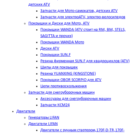
детских ATV
Запчасти для Мото-самокатов, детских ATV
Запчасти для электроATV, электро-велосипедов
Покрышки и Диски для Мото, ATV
Покрышки WANDA (АТV стоит на RM, BM, STELS,
SAGITTA и прочих)
Покрышки WANDA Мото
Диски ATV
Покрышки SUN.F
Резина фирменная SUN.F для квадроциклов (АТV)
Шипы для покрышек
Резина YUANXING (KINGSTONE)
Покрышки OBOR SCORPIO для ATV
Цепи противоскольжения
Запчасти для снегоуборочных машин
Аксессуары для снегоуборочных машин
Запчасти КСМ24
Двигатели
Генераторы LIFAN
Двигатели LIFAN
Двигатели с ручным стартером,170F-D-TR,170F-