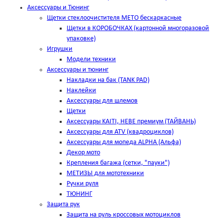
Аксессуары и Тюнинг
Щетки стеклоочистителя METO бескаркасные
Щетки в КОРОБОЧКАХ (картонной многоразовой
упаковке)
Игрушки
Модели техники
Аксессуары и тюнинг
Накладки на бак (TANK PAD)
Наклейки
Аксессуары для шлемов
Щетки
Аксессуары KAITI, HEBE премиум (ТАЙВАНЬ)
Аксессуары для ATV (квадроциклов)
Аксессуары для мопеда ALPHA (Альфа)
Декор мото
Крепления багажа (сетки, "пауки")
МЕТИЗЫ для мототехники
Ручки руля
ТЮНИНГ
Защита рук
Защита на руль кроссовых мотоциклов