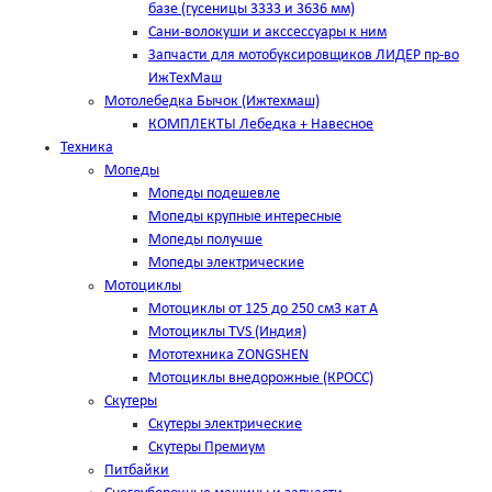
базе (гусеницы 3333 и 3636 мм)
Сани-волокуши и акссессуары к ним
Запчасти для мотобуксировщиков ЛИДЕР пр-во
ИжТехМаш
Мотолебедка Бычок (Ижтехмаш)
КОМПЛЕКТЫ Лебедка + Навесное
Техника
Мопеды
Мопеды подешевле
Мопеды крупные интересные
Мопеды получше
Мопеды электрические
Мотоциклы
Мотоциклы от 125 до 250 см3 кат А
Мотоциклы TVS (Индия)
Мототехника ZONGSHEN
Мотоциклы внедорожные (КРОСС)
Скутеры
Скутеры электрические
Скутеры Премиум
Питбайки