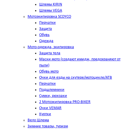
Шлемы KIRIN
Шлемы VEGA
Мотоэкипировка SCOYCO
Перчатки
Защита
Обувь
Одежда
Мото-одежда, экипировка
Защита тела
Маски мото (создают имидж, предохраняют от
пыли)
Обувь мото
Очки для езды на скутере/мотоцикле/АТВ
Перчатки
Подшлемники
Сумки, рюкзаки
2 Мотоэкипировка PRO-BIKER
Очки VEMAR
Куртки
Вело Шлема
Зимние товары, туризм