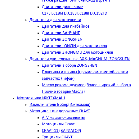
также раздел "ЗИП снегоход Буран")
Двигатели дизельные
C178F,С186FD,C188F,C188FD,C192FD
Двигатели для мототехники
Двигатели для питбайков
Двигатели ВАНЧАНГ
Двигатели ZONGSHEN
Двигатели LONCIN для мотоциклов
Двигатели ZHONGMU для мотоциклов
Двигатели универсальные B&S, MAGNUM, ZONGSHEN
Двигатели в сборе ZONGSHEN
Пластины и шкивы (прочие см. в мотоблоках и
запчастях Лифан)
Масло рекомендуемое (более широкий выбор в
Прочие товары/Масла)
Мототехника ИЖТЕХМАШ
Измельчитель Бобер(Ижтехмаш)
Мотоциклы внедорожные СКАУТ
ATV машинокомплекты
Мотоциклы Скаут
СКАУТ-11 (ВАРИАТОР)
Трициклы СКАУТ