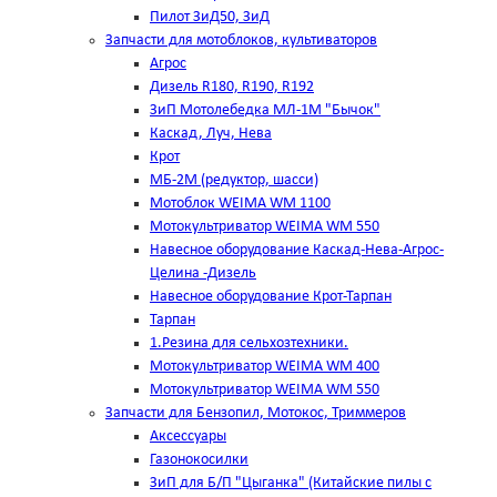
Пилот ЗиД50, ЗиД
Запчасти для мотоблоков, культиваторов
Агрос
Дизель R180, R190, R192
ЗиП Мотолебедка МЛ-1М "Бычок"
Каскад, Луч, Нева
Крот
МБ-2М (редуктор, шасси)
Мотоблок WEIMA WM 1100
Мотокультриватор WEIMA WM 550
Навесное оборудование Каскад-Нева-Агрос-
Целина -Дизель
Навесное оборудование Крот-Тарпан
Тарпан
1.Резина для сельхозтехники.
Мотокультриватор WEIMA WM 400
Мотокультриватор WEIMA WM 550
Запчасти для Бензопил, Мотокос, Триммеров
Аксессуары
Газонокосилки
ЗиП для Б/П "Цыганка" (Китайские пилы с