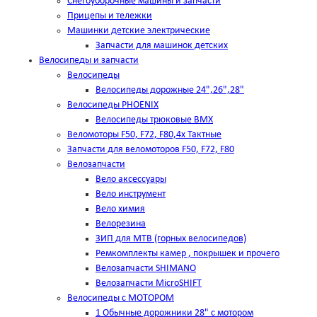
Снегоуборочные машины и запчасти
Прицепы и тележки
Машинки детские электрические
Запчасти для машинок детских
Велосипеды и запчасти
Велосипеды
Велосипеды дорожные 24",26",28"
Велосипеды PHOENIX
Велосипеды трюковые BMX
Веломоторы F50, F72, F80,4х Тактные
Запчасти для веломоторов F50, F72, F80
Велозапчасти
Вело аксессуары
Вело инструмент
Вело химия
Велорезина
ЗИП для MTB (горных велосипедов)
Ремкомплекты камер , покрышек и прочего
Велозапчасти SHIMANO
Велозапчасти MicroSHIFT
Велосипеды с МОТОРОМ
1 Обычные дорожники 28" с мотором