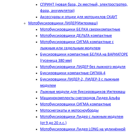
СПРИНТ (новая база, 2х местный, электростартер,
фара, аккумулятор)
Аксессуары и опции для мотоциклов СКАУТ
Мотобуксировщики ЛИДЕР(Ижтехмаш)
Мотобуксировщики БЕЛКА сверхкомпактные
Мотобуксировщики ДЕЛЬТА компактные
Мотобуксировщики СИГМА компактные с
лыжным или седельным модулем
Буксировщики компактные БЕЛКА на ВАРИАТОРЕ
(гусеница 380 мм)
Мотобуксировщики ЛИДЕР без лыжного модуля
Буксировщики компактные СИГМА-4
Буксировщики ЛИДЕР-2, ЛИДЕР-3 c лыжным
модулем
Лыжные модули для буксировщиков Ижтехмаш
Машинокомплекты снегоходов Лидер Альфа
Мотобуксировщики СИГМА компактные
Мотоснегокаты и мотосноуборды
Мотобуксировщики Лидер с лыжным модулем
(от 9 до 20 л.с.)
Мотобуксировщики Лидер LONG на удлинённой