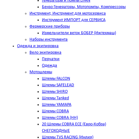
Генераторы и помпы LIFAN
Бензо Генераторы, Мотопомпы, Компрессоры
Инструмент, Инструмент для мотосервиса
Инструмент ИМПОРТ для СЕРВИСА
Фермерские приборы
Измельчители веток БОБЕР (Ижтехмаш)
Наборы инструмента
Одежда и экипировка
Вело экипировка
Перчатки
Одежда
Мотошлемы
Шлемы FALCON
Шлемы SAFELEAD
Шлемы SHIRO
Шлемы Tanked
Шлемы YAMAPA
Шлемы COBRA
Шлемы COBRA (HH)
20 Шлемы COBRA ECE (Евро-Кобра)
СНЕГОХОДНЫЕ
Шлемы TVS RACING (Индия)