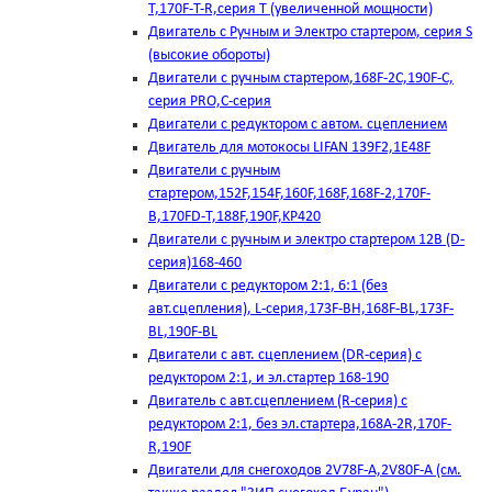
T,170F-T-R,серия Т (увеличенной мощности)
Двигатель с Ручным и Электро стартером, серия S
(высокие обороты)
Двигатели с ручным стартером,168F-2C,190F-C,
серия PRO,C-серия
Двигатели с редуктором с автом. сцеплением
Двигатель для мотокосы LIFAN 139F2,1E48F
Двигатели с ручным
стартером,152F,154F,160F,168F,168F-2,170F-
B,170FD-T,188F,190F,KP420
Двигатели с ручным и электро стартером 12В (D-
серия)168-460
Двигатели с редуктором 2:1, 6:1 (без
авт.сцепления), L-серия,173F-BH,168F-BL,173F-
BL,190F-BL
Двигатели с авт. сцеплением (DR-серия) с
редуктором 2:1, и эл.стартер 168-190
Двигатель с авт.сцеплением (R-серия) с
редуктором 2:1, без эл.стартера,168А-2R,170F-
R,190F
Двигатели для снегоходов 2V78F-A,2V80F-A (см.