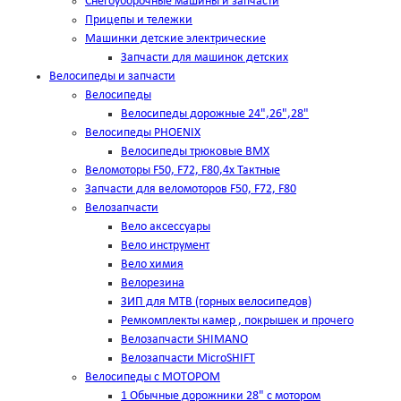
Снегоуборочные машины и запчасти
Прицепы и тележки
Машинки детские электрические
Запчасти для машинок детских
Велосипеды и запчасти
Велосипеды
Велосипеды дорожные 24",26",28"
Велосипеды PHOENIX
Велосипеды трюковые BMX
Веломоторы F50, F72, F80,4х Тактные
Запчасти для веломоторов F50, F72, F80
Велозапчасти
Вело аксессуары
Вело инструмент
Вело химия
Велорезина
ЗИП для MTB (горных велосипедов)
Ремкомплекты камер , покрышек и прочего
Велозапчасти SHIMANO
Велозапчасти MicroSHIFT
Велосипеды с МОТОРОМ
1 Обычные дорожники 28" с мотором