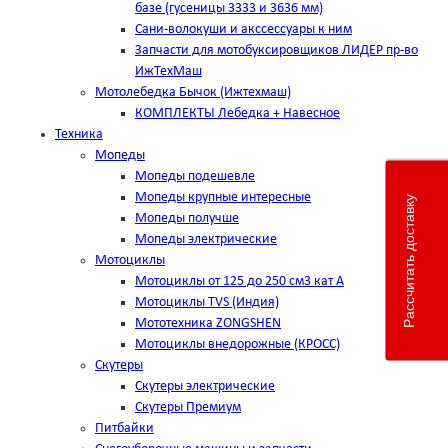
базе (гусеницы 3333 и 3636 мм)
Сани-волокуши и акссессуары к ним
Запчасти для мотобуксировщиков ЛИДЕР пр-во
ИжТехМаш
Мотолебедка Бычок (Ижтехмаш)
КОМПЛЕКТЫ Лебедка + Навесное
Техника
Мопеды
Мопеды подешевле
Мопеды крупные интересные
Рассчитать доставку
Мопеды получше
Мопеды электрические
Мотоциклы
Мотоциклы от 125 до 250 см3 кат А
Мотоциклы TVS (Индия)
Мототехника ZONGSHEN
Мотоциклы внедорожные (КРОСС)
Скутеры
Скутеры электрические
Скутеры Премиум
Питбайки