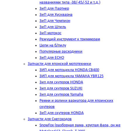
названиями типа -38/-45/-52 и т.д.)
ЗиП для Партнер
ЗиП для Хускварна
ЗиП для Чемпион
ЗиП для Штиль
ЗиП мотокос
Режущий инструмент к триммерам
Цепи на б/пилу
Популярные расходники
ЗиП для ЕСНО
Запчасти для японской мототехники
ЗИП для мотоцикла HONDA CB400
ЗИП для мотоцикла YAMAHA YBR125
Зип для скутеров HONDA
Зип для скутеров SUZUKI
Зип для скутеров Yamaha
Ремни и ролики вариатора для япоинских
скутеров
ЗиП для скутеров HONDA
Запчасти для Снегоходов
SnowFox (разборная рама, круглая фара, он же