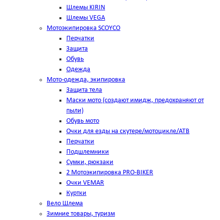
Шлемы KIRIN
Шлемы VEGA
Мотоэкипировка SCOYCO
Перчатки
Защита
Обувь
Одежда
Мото-одежда, экипировка
Защита тела
Маски мото (создают имидж, предохраняют от
пыли)
Обувь мото
Очки для езды на скутере/мотоцикле/АТВ
Перчатки
Подшлемники
Сумки, рюкзаки
2 Мотоэкипировка PRO-BIKER
Очки VEMAR
Куртки
Вело Шлема
Зимние товары, туризм