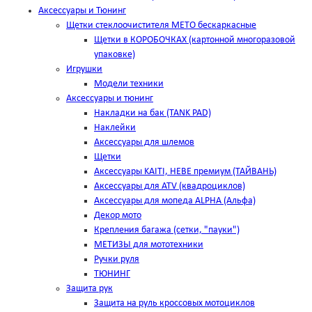
Аксессуары и Тюнинг
Щетки стеклоочистителя METO бескаркасные
Щетки в КОРОБОЧКАХ (картонной многоразовой
упаковке)
Игрушки
Модели техники
Аксессуары и тюнинг
Накладки на бак (TANK PAD)
Наклейки
Аксессуары для шлемов
Щетки
Аксессуары KAITI, HEBE премиум (ТАЙВАНЬ)
Аксессуары для ATV (квадроциклов)
Аксессуары для мопеда ALPHA (Альфа)
Декор мото
Крепления багажа (сетки, "пауки")
МЕТИЗЫ для мототехники
Ручки руля
ТЮНИНГ
Защита рук
Защита на руль кроссовых мотоциклов