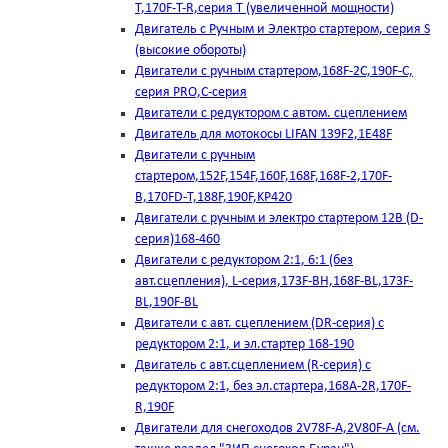
T,170F-T-R,серия Т (увеличенной мощности)
Двигатель с Ручным и Электро стартером, серия S
(высокие обороты)
Двигатели с ручным стартером,168F-2C,190F-C,
серия PRO,C-серия
Двигатели с редуктором с автом. сцеплением
Двигатель для мотокосы LIFAN 139F2,1E48F
Двигатели с ручным
стартером,152F,154F,160F,168F,168F-2,170F-
B,170FD-T,188F,190F,KP420
Двигатели с ручным и электро стартером 12В (D-
серия)168-460
Двигатели с редуктором 2:1, 6:1 (без
авт.сцепления), L-серия,173F-BH,168F-BL,173F-
BL,190F-BL
Двигатели с авт. сцеплением (DR-серия) с
редуктором 2:1, и эл.стартер 168-190
Двигатель с авт.сцеплением (R-серия) с
редуктором 2:1, без эл.стартера,168А-2R,170F-
R,190F
Двигатели для снегоходов 2V78F-A,2V80F-A (см.