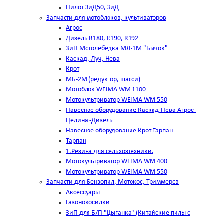
Пилот ЗиД50, ЗиД
Запчасти для мотоблоков, культиваторов
Агрос
Дизель R180, R190, R192
ЗиП Мотолебедка МЛ-1М "Бычок"
Каскад, Луч, Нева
Крот
МБ-2М (редуктор, шасси)
Мотоблок WEIMA WM 1100
Мотокультриватор WEIMA WM 550
Навесное оборудование Каскад-Нева-Агрос-
Целина -Дизель
Навесное оборудование Крот-Тарпан
Тарпан
1.Резина для сельхозтехники.
Мотокультриватор WEIMA WM 400
Мотокультриватор WEIMA WM 550
Запчасти для Бензопил, Мотокос, Триммеров
Аксессуары
Газонокосилки
ЗиП для Б/П "Цыганка" (Китайские пилы с