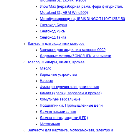
Motoland S2, Ekonik, T-200)
SnowMax (неразборная рама, фара фигуристая,
Motoland S1, ABM Wind200)
Мотобуксировщики, IRBIS DINGO Т110/Т125/150
Снегоход Буран
Снегоход Рысь
Снегоход Тайга
Запчасти для лодочных моторов
Запчасти для лодочных моторов СССР
Лодочные моторы ZONGSHEN и запчасти
Масло, Фильтры, Химия,Прочее
Масло
Зарядные устройства
Насосы
Фильтры нулевого сопротивления
Химия (краски, аэрозоли и прочее)
Хомуты универсальные
Подшипники, Промышленные цепи
Лампы накаливания
Лампы светодиодные (LED)
Мотохимия
Запчасти для картинга, мотосамоката, электро и