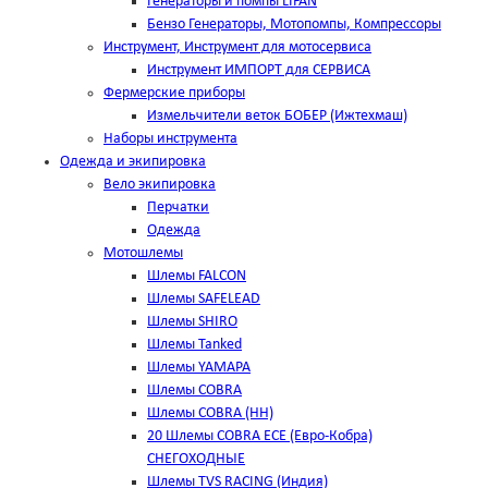
Генераторы и помпы LIFAN
Бензо Генераторы, Мотопомпы, Компрессоры
Инструмент, Инструмент для мотосервиса
Инструмент ИМПОРТ для СЕРВИСА
Фермерские приборы
Измельчители веток БОБЕР (Ижтехмаш)
Наборы инструмента
Одежда и экипировка
Вело экипировка
Перчатки
Одежда
Мотошлемы
Шлемы FALCON
Шлемы SAFELEAD
Шлемы SHIRO
Шлемы Tanked
Шлемы YAMAPA
Шлемы COBRA
Шлемы COBRA (HH)
20 Шлемы COBRA ECE (Евро-Кобра)
СНЕГОХОДНЫЕ
Шлемы TVS RACING (Индия)