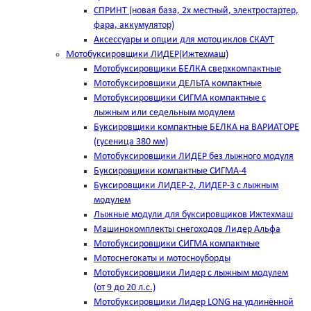
СПРИНТ (новая база, 2х местный, электростартер,
фара, аккумулятор)
Аксессуары и опции для мотоциклов СКАУТ
Мотобуксировщики ЛИДЕР(Ижтехмаш)
Мотобуксировщики БЕЛКА сверхкомпактные
Мотобуксировщики ДЕЛЬТА компактные
Мотобуксировщики СИГМА компактные с
лыжным или седельным модулем
Буксировщики компактные БЕЛКА на ВАРИАТОРЕ
(гусеница 380 мм)
Мотобуксировщики ЛИДЕР без лыжного модуля
Буксировщики компактные СИГМА-4
Буксировщики ЛИДЕР-2, ЛИДЕР-3 c лыжным
модулем
Лыжные модули для буксировщиков Ижтехмаш
Машинокомплекты снегоходов Лидер Альфа
Мотобуксировщики СИГМА компактные
Мотоснегокаты и мотосноуборды
Мотобуксировщики Лидер с лыжным модулем
(от 9 до 20 л.с.)
Мотобуксировщики Лидер LONG на удлинённой