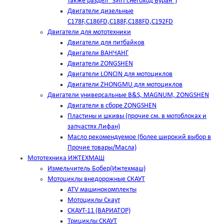
также раздел "ЗИП снегоход Буран")
Двигатели дизельные
C178F,С186FD,C188F,C188FD,C192FD
Двигатели для мототехники
Двигатели для питбайков
Двигатели ВАНЧАНГ
Двигатели ZONGSHEN
Двигатели LONCIN для мотоциклов
Двигатели ZHONGMU для мотоциклов
Двигатели универсальные B&S, MAGNUM, ZONGSHEN
Двигатели в сборе ZONGSHEN
Пластины и шкивы (прочие см. в мотоблоках и
запчастях Лифан)
Масло рекомендуемое (более широкий выбор в
Прочие товары/Масла)
Мототехника ИЖТЕХМАШ
Измельчитель Бобер(Ижтехмаш)
Мотоциклы внедорожные СКАУТ
ATV машинокомплекты
Мотоциклы Скаут
СКАУТ-11 (ВАРИАТОР)
Трициклы СКАУТ