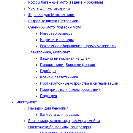
Кофры багажные мото (задние и боковые)
Чехлы для мототехники
Зеркала для Мототехники
Ветровые щитки (Ветровики)
Сувениры мото, подарки мото
Интерьер байкера
Картины и постеры
Рекламное оформление, промо-материалы
Электроника, мото свет
Защита визуальная на шлем
Поворотники (Боковые фонари)
Приборы
Ксенон, светотехника
Противоугонные устройства и сигнализации
Прикуриватели (-электророзетки)
Подогрев
Инструмент
Насадки для бензопил
Запчасти для насадок
Бензопилы, мотокосы, триммера, мойки
Инструмент,бензопилы, генераторы