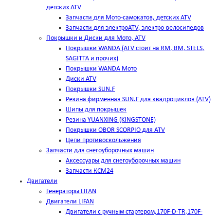
детских ATV
Запчасти для Мото-самокатов, детских ATV
Запчасти для электроATV, электро-велосипедов
Покрышки и Диски для Мото, ATV
Покрышки WANDA (АТV стоит на RM, BM, STELS,
SAGITTA и прочих)
Покрышки WANDA Мото
Диски ATV
Покрышки SUN.F
Резина фирменная SUN.F для квадроциклов (АТV)
Шипы для покрышек
Резина YUANXING (KINGSTONE)
Покрышки OBOR SCORPIO для ATV
Цепи противоскольжения
Запчасти для снегоуборочных машин
Аксессуары для снегоуборочных машин
Запчасти КСМ24
Двигатели
Генераторы LIFAN
Двигатели LIFAN
Двигатели с ручным стартером,170F-D-TR,170F-