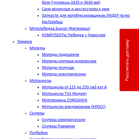
базе (гусеницы 3333 и 3636 мм)
Сани-волокуши и акссессуары к ним
Запчасти для мотобуксировщиков ЛИДЕР пр-во
ИжТехМаш
Мотолебедка Бычок (Ижтехмаш)
КОМПЛЕКТЫ Лебедка + Навесное
Рассчитать доставку
Техника
Мопеды
Мопеды подешевле
Мопеды крупные интересные
Мопеды получше
Мопеды электрические
Мотоциклы
Мотоциклы от 125 до 250 см3 кат А
Мотоциклы TVS (Индия)
Мототехника ZONGSHEN
Мотоциклы внедорожные (КРОСС)
Скутеры
Скутеры электрические
Скутеры Премиум
Питбайки