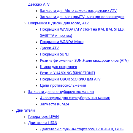
детских ATV
Запчасти для Мото-самокатов, детских ATV
Запчасти для электроATV, электро-велосипедов
Покрышки и Диски для Мото, ATV
Покрышки WANDA (АТV стоит на RM, BM, STELS,
SAGITTA и прочих)
Покрышки WANDA Мото
Диски ATV
Покрышки SUN.F
Резина фирменная SUN.F для квадроциклов (АТV)
Шипы для покрышек
Резина YUANXING (KINGSTONE)
Покрышки OBOR SCORPIO для ATV
Цепи противоскольжения
Запчасти для снегоуборочных машин
Аксессуары для снегоуборочных машин
Запчасти КСМ24
Двигатели
Генераторы LIFAN
Двигатели LIFAN
Двигатели с ручным стартером,170F-D-TR,170F-