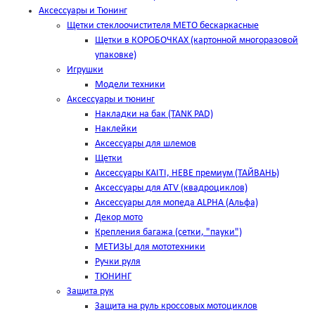
Аксессуары и Тюнинг
Щетки стеклоочистителя METO бескаркасные
Щетки в КОРОБОЧКАХ (картонной многоразовой
упаковке)
Игрушки
Модели техники
Аксессуары и тюнинг
Накладки на бак (TANK PAD)
Наклейки
Аксессуары для шлемов
Щетки
Аксессуары KAITI, HEBE премиум (ТАЙВАНЬ)
Аксессуары для ATV (квадроциклов)
Аксессуары для мопеда ALPHA (Альфа)
Декор мото
Крепления багажа (сетки, "пауки")
МЕТИЗЫ для мототехники
Ручки руля
ТЮНИНГ
Защита рук
Защита на руль кроссовых мотоциклов