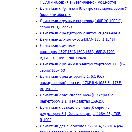
T,170F-T-R,серия Т (увеличенной мощности)
Двигатель с Ручным и Электро стартером, серия S
(высокие обороты)
Двигатели с ручным стартером,168F-2C,190F-C,
серия PRO,C-серия
Двигатели с редуктором с автом. сцеплением
Двигатель для мотокосы LIFAN 139F2,1E48F
Двигатели с ручным
стартером,152F,154F,160F,168F,168F-2,170F-
B,170FD-T,188F,190F,KP420
Двигатели с ручным и электро стартером 12В (D-
серия)168-460
Двигатели с редуктором 2:1, 6:1 (без
авт.сцепления), L-серия,173F-BH,168F-BL,173F-
BL,190F-BL
Двигатели с авт. сцеплением (DR-серия) с
редуктором 2:1, и эл.стартер 168-190
Двигатель с авт.сцеплением (R-серия) с
редуктором 2:1, без эл.стартера,168А-2R,170F-
R,190F
Двигатели для снегоходов 2V78F-A,2V80F-A (см.