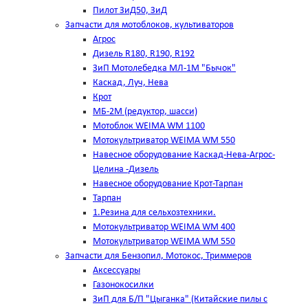
Пилот ЗиД50, ЗиД
Запчасти для мотоблоков, культиваторов
Агрос
Дизель R180, R190, R192
ЗиП Мотолебедка МЛ-1М "Бычок"
Каскад, Луч, Нева
Крот
МБ-2М (редуктор, шасси)
Мотоблок WEIMA WM 1100
Мотокультриватор WEIMA WM 550
Навесное оборудование Каскад-Нева-Агрос-
Целина -Дизель
Навесное оборудование Крот-Тарпан
Тарпан
1.Резина для сельхозтехники.
Мотокультриватор WEIMA WM 400
Мотокультриватор WEIMA WM 550
Запчасти для Бензопил, Мотокос, Триммеров
Аксессуары
Газонокосилки
ЗиП для Б/П "Цыганка" (Китайские пилы с