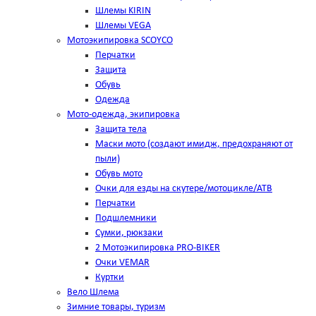
Шлемы KIRIN
Шлемы VEGA
Мотоэкипировка SCOYCO
Перчатки
Защита
Обувь
Одежда
Мото-одежда, экипировка
Защита тела
Маски мото (создают имидж, предохраняют от
пыли)
Обувь мото
Очки для езды на скутере/мотоцикле/АТВ
Перчатки
Подшлемники
Сумки, рюкзаки
2 Мотоэкипировка PRO-BIKER
Очки VEMAR
Куртки
Вело Шлема
Зимние товары, туризм