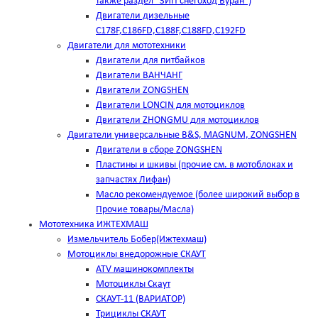
также раздел "ЗИП снегоход Буран")
Двигатели дизельные
C178F,С186FD,C188F,C188FD,C192FD
Двигатели для мототехники
Двигатели для питбайков
Двигатели ВАНЧАНГ
Двигатели ZONGSHEN
Двигатели LONCIN для мотоциклов
Двигатели ZHONGMU для мотоциклов
Двигатели универсальные B&S, MAGNUM, ZONGSHEN
Двигатели в сборе ZONGSHEN
Пластины и шкивы (прочие см. в мотоблоках и
запчастях Лифан)
Масло рекомендуемое (более широкий выбор в
Прочие товары/Масла)
Мототехника ИЖТЕХМАШ
Измельчитель Бобер(Ижтехмаш)
Мотоциклы внедорожные СКАУТ
ATV машинокомплекты
Мотоциклы Скаут
СКАУТ-11 (ВАРИАТОР)
Трициклы СКАУТ