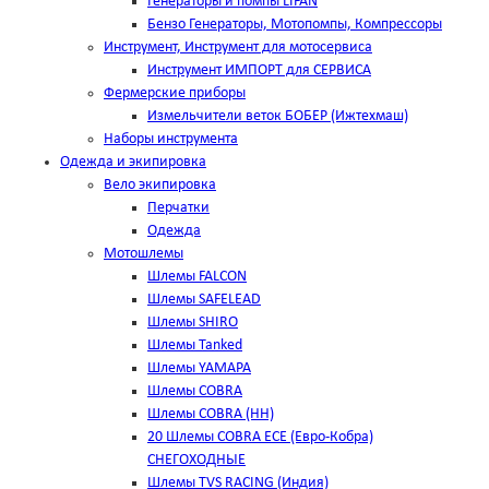
Генераторы и помпы LIFAN
Бензо Генераторы, Мотопомпы, Компрессоры
Инструмент, Инструмент для мотосервиса
Инструмент ИМПОРТ для СЕРВИСА
Фермерские приборы
Измельчители веток БОБЕР (Ижтехмаш)
Наборы инструмента
Одежда и экипировка
Вело экипировка
Перчатки
Одежда
Мотошлемы
Шлемы FALCON
Шлемы SAFELEAD
Шлемы SHIRO
Шлемы Tanked
Шлемы YAMAPA
Шлемы COBRA
Шлемы COBRA (HH)
20 Шлемы COBRA ECE (Евро-Кобра)
СНЕГОХОДНЫЕ
Шлемы TVS RACING (Индия)