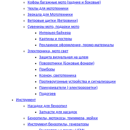
Кофры багажные мото (задние и боковые)
Чехлы для мототехники
Зеркала для Мототехники
Ветровые щитки (Ветровики)
Сувениры мото, подарки мото
Интерьер байкера
Картины и постеры
Рекламное оформление, промо-материалы
Электроника, мото свет
Защита визуальная на шлем
Поворотники (Боковые фонари)
Приборы
Ксенон, светотехника
Противоугонные устройства и сигнализации
Прикуриватели (-электророзетки)
Подогрев
Инструмент
Насадки для бензопил
Запчасти для насадок
Бензопилы, мотокосы, триммера, мойки
Инструмент,бензопилы, генераторы