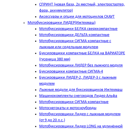
СПРИНТ (новая база, 2х местный, электростартер,
фара, аккумулятор)
Аксессуары и опции для мотоциклов СКАУТ
Мотобуксировщики ЛИДЕР(Ижтехмаш)
Мотобуксировщики БЕЛКА сверхкомпактные
Мотобуксировщики ДЕЛЬТА компактные
Мотобуксировщики СИГМА компактные с
лыжным или седельным модулем
Буксировщики компактные БЕЛКА на ВАРИАТОРЕ
(гусеница 380 мм)
Мотобуксировщики ЛИДЕР без лыжного модуля
Буксировщики компактные СИГМА-4
Буксировщики ЛИДЕР-2, ЛИДЕР-3 c лыжным
модулем
Лыжные модули для буксировщиков Ижтехмаш
Машинокомплекты снегоходов Лидер Альфа
Мотобуксировщики СИГМА компактные
Мотоснегокаты и мотосноуборды
Мотобуксировщики Лидер с лыжным модулем
(от 9 до 20 л.с.)
Мотобуксировщики Лидер LONG на удлинённой