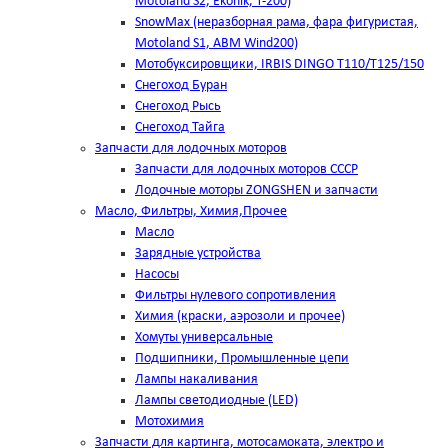
Motoland S2, Ekonik, T-200)
SnowMax (неразборная рама, фара фигуристая,
Motoland S1, ABM Wind200)
Мотобуксировщики, IRBIS DINGO Т110/Т125/150
Снегоход Буран
Снегоход Рысь
Снегоход Тайга
Запчасти для лодочных моторов
Запчасти для лодочных моторов СССР
Лодочные моторы ZONGSHEN и запчасти
Масло, Фильтры, Химия,Прочее
Масло
Зарядные устройства
Насосы
Фильтры нулевого сопротивления
Химия (краски, аэрозоли и прочее)
Хомуты универсальные
Подшипники, Промышленные цепи
Лампы накаливания
Лампы светодиодные (LED)
Мотохимия
Запчасти для картинга, мотосамоката, электро и