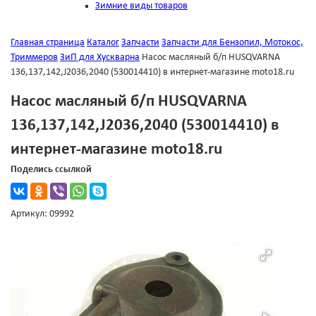
Зимние виды товаров
Главная страница
Каталог
Запчасти
Запчасти для Бензопил, Мотокос,
Триммеров
ЗиП для Хускварна
Насос масляный б/п HUSQVARNA
136,137,142,J2036,2040 (530014410) в интернет-магазине moto18.ru
Насос масляный б/п HUSQVARNA
136,137,142,J2036,2040 (530014410) в
интернет-магазине moto18.ru
Поделись ссылкой
Артикул: 09992