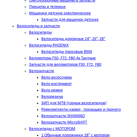
Снегоуборочные машины и запчасти
Прицепы и тележки
Машинки детские электрические
Запчасти для машинок детских
Велосипеды и запчасти
Велосипеды
Велосипеды дорожные 24",26",28"
Велосипеды PHOENIX
Велосипеды трюковые BMX
Веломоторы F50, F72, F80,4х Тактные
Запчасти для веломоторов F50, F72, F80
Велозапчасти
Вело аксессуары
Вело инструмент
Вело химия
Велорезина
ЗИП для MTB (горных велосипедов)
Ремкомплекты камер , покрышек и прочего
Велозапчасти SHIMANO
Велозапчасти MicroSHIFT
Велосипеды с МОТОРОМ
1 Обычные дорожники 28" с мотором