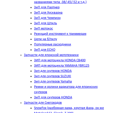
названиями типа -38/-45/-52 и т.д.)
ЗиП для Партнер
ЗиП для Хускварна
ЗиП для Чемпион
ЗиП для Штиль
ЗиП мотокос
Режущий инструмент к триммерам
Цепи на б/пилу
Популярные расходники
ЗиП для ЕСНО
Запчасти для японской мототехники
ЗИП для мотоцикла HONDA CB400
ЗИП для мотоцикла YAMAHA YBR125
Зип для скутеров HONDA
Зип для скутеров SUZUKI
Зип для скутеров Yamaha
Ремни и ролики вариатора для япоинских
скутеров
ЗиП для скутеров HONDA
Запчасти для Снегоходов
SnowFox (разборная рама, круглая фара, он же