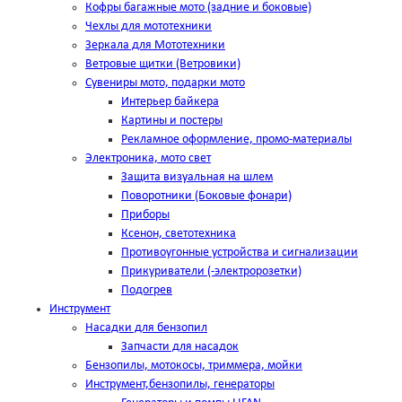
Кофры багажные мото (задние и боковые)
Чехлы для мототехники
Зеркала для Мототехники
Ветровые щитки (Ветровики)
Сувениры мото, подарки мото
Интерьер байкера
Картины и постеры
Рекламное оформление, промо-материалы
Электроника, мото свет
Защита визуальная на шлем
Поворотники (Боковые фонари)
Приборы
Ксенон, светотехника
Противоугонные устройства и сигнализации
Прикуриватели (-электророзетки)
Подогрев
Инструмент
Насадки для бензопил
Запчасти для насадок
Бензопилы, мотокосы, триммера, мойки
Инструмент,бензопилы, генераторы