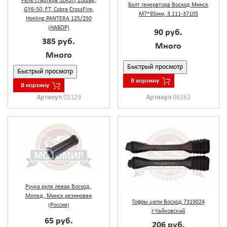
Реле стартера SLASH, Zodiak,
Болт генератора Восход Минск
GY6-50, FT, Cobra CrossFire,
М7*85мм, 3.111-37105
Honling,PANTERA 125/250
(НАБОР)
90 руб.
385 руб.
Много
Много
Быстрый просмотр
Быстрый просмотр
В корзину
В корзину
Артикул
01129
Артикул
06163
Ручка руля левая Восход,
Мопед, Минск резиновая
Гофры цепи Восход 7319024
(Россия)
г.Чайковский
65 руб.
206 руб.