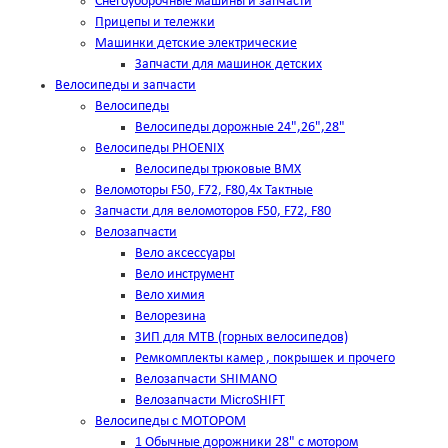
Снегоуборочные машины и запчасти
Прицепы и тележки
Машинки детские электрические
Запчасти для машинок детских
Велосипеды и запчасти
Велосипеды
Велосипеды дорожные 24",26",28"
Велосипеды PHOENIX
Велосипеды трюковые BMX
Веломоторы F50, F72, F80,4х Тактные
Запчасти для веломоторов F50, F72, F80
Велозапчасти
Вело аксессуары
Вело инструмент
Вело химия
Велорезина
ЗИП для MTB (горных велосипедов)
Ремкомплекты камер , покрышек и прочего
Велозапчасти SHIMANO
Велозапчасти MicroSHIFT
Велосипеды с МОТОРОМ
1 Обычные дорожники 28" с мотором