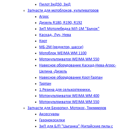
Пилот ЗиД50, ЗиД
Запчасти для мотоблоков, культиваторов
Агрос
Дизель R180, R190, R192
ЗиП Мотолебедка МЛ-1М "Бычок"
Каскад, Луч, Нева
Крот
МБ-2М (редуктор, шасси)
Мотоблок WEIMA WM 1100
Мотокультриватор WEIMA WM 550
Навесное оборудование Каскад-Нева-Агрос-
Целина -Дизель
Навесное оборудование Крот-Тарпан
Тарпан
1.Резина для сельхозтехники.
Мотокультриватор WEIMA WM 400
Мотокультриватор WEIMA WM 550
Запчасти для Бензопил, Мотокос, Триммеров
Аксессуары
Газонокосилки
ЗиП для Б/П "Цыганка" (Китайские пилы с