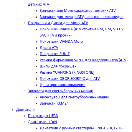
детских ATV
Запчасти для Мото-самокатов, детских ATV
Запчасти для электроATV, электро-велосипедов
Покрышки и Диски для Мото, ATV
Покрышки WANDA (АТV стоит на RM, BM, STELS,
SAGITTA и прочих)
Покрышки WANDA Мото
Диски ATV
Покрышки SUN.F
Резина фирменная SUN.F для квадроциклов (АТV)
Шипы для покрышек
Резина YUANXING (KINGSTONE)
Покрышки OBOR SCORPIO для ATV
Цепи противоскольжения
Запчасти для снегоуборочных машин
Аксессуары для снегоуборочных машин
Запчасти КСМ24
Двигатели
Генераторы LIFAN
Двигатели LIFAN
Двигатели с ручным стартером,170F-D-TR,170F-