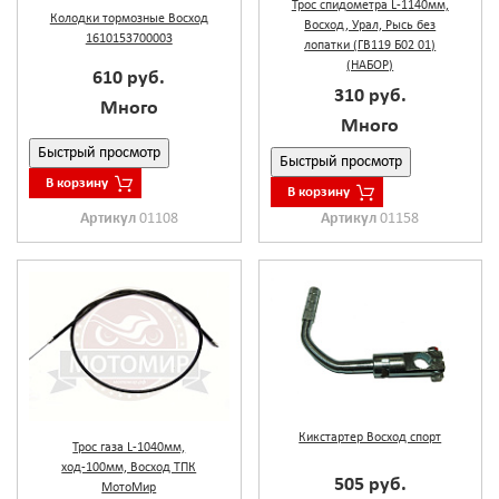
Трос спидометра L-1140мм,
Колодки тормозные Восход
Восход, Урал, Рысь без
1610153700003
лопатки (ГВ119 Б02 01)
(НАБОР)
610 руб.
310 руб.
Много
Много
Быстрый просмотр
Быстрый просмотр
В корзину
В корзину
Артикул
01108
Артикул
01158
Кикстартер Восход спорт
Трос газа L-1040мм,
ход-100мм, Восход ТПК
505 руб.
МотоМир