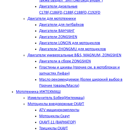
также раздел "ЗИП снегоход Буран")
Двигатели дизельные
C178F,С186FD,C188F,C188FD,C192FD
Двигатели для мототехники
Двигатели для питбайков
Двигатели ВАНЧАНГ
Двигатели ZONGSHEN
Двигатели LONCIN для мотоциклов
Двигатели ZHONGMU для мотоциклов
Двигатели универсальные B&S, MAGNUM, ZONGSHEN
Двигатели в сборе ZONGSHEN
Пластины и шкивы (прочие см. в мотоблоках и
запчастях Лифан)
Масло рекомендуемое (более широкий выбор в
Прочие товары/Масла)
Мототехника ИЖТЕХМАШ
Измельчитель Бобер(Ижтехмаш)
Мотоциклы внедорожные СКАУТ
ATV машинокомплекты
Мотоциклы Скаут
СКАУТ-11 (ВАРИАТОР)
Трициклы СКАУТ