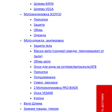
Шлемы KIRIN
Шлемы VEGA
Мотоэкипировка SCOYCO
Перчатки
Защита
Обувь
Одежда
Мото-одежда, экипировка
Защита тела
Маски мото (создают имидж, предохраняют от
пыли)
Обувь мото
Очки для езды на скутере/мотоцикле/АТВ
Перчатки
Подшлемники
Сумки, рюкзаки
2 Мотоэкипировка PRO-BIKER
Очки VEMAR
Рассчитать доставку
Куртки
Вело Шлема
Зимние товары, туризм