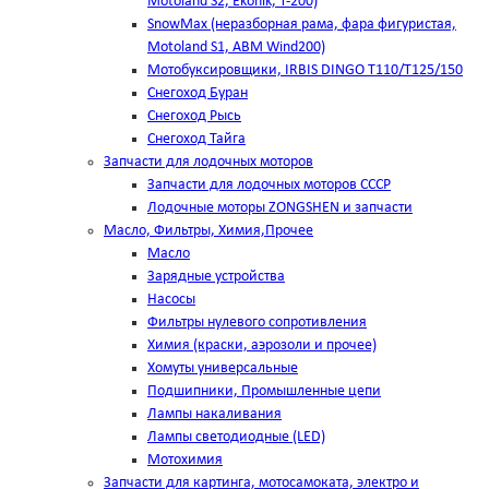
Motoland S2, Ekonik, T-200)
SnowMax (неразборная рама, фара фигуристая,
Motoland S1, ABM Wind200)
Мотобуксировщики, IRBIS DINGO Т110/Т125/150
Снегоход Буран
Снегоход Рысь
Снегоход Тайга
Запчасти для лодочных моторов
Запчасти для лодочных моторов СССР
Лодочные моторы ZONGSHEN и запчасти
Масло, Фильтры, Химия,Прочее
Масло
Зарядные устройства
Насосы
Фильтры нулевого сопротивления
Химия (краски, аэрозоли и прочее)
Хомуты универсальные
Подшипники, Промышленные цепи
Лампы накаливания
Лампы светодиодные (LED)
Мотохимия
Запчасти для картинга, мотосамоката, электро и