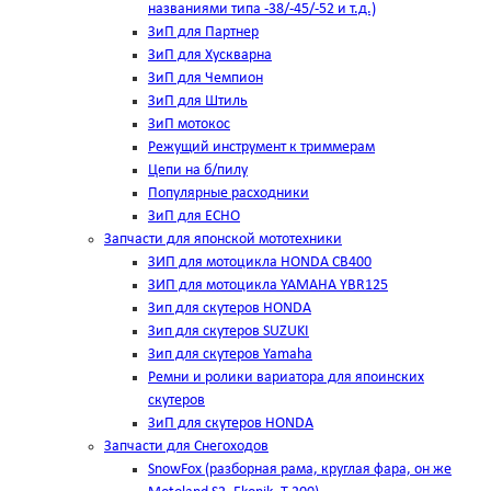
названиями типа -38/-45/-52 и т.д.)
ЗиП для Партнер
ЗиП для Хускварна
ЗиП для Чемпион
ЗиП для Штиль
ЗиП мотокос
Режущий инструмент к триммерам
Цепи на б/пилу
Популярные расходники
ЗиП для ЕСНО
Запчасти для японской мототехники
ЗИП для мотоцикла HONDA CB400
ЗИП для мотоцикла YAMAHA YBR125
Зип для скутеров HONDA
Зип для скутеров SUZUKI
Зип для скутеров Yamaha
Ремни и ролики вариатора для япоинских
скутеров
ЗиП для скутеров HONDA
Запчасти для Снегоходов
SnowFox (разборная рама, круглая фара, он же