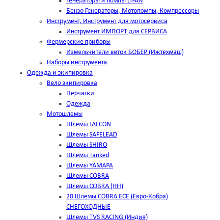
Генераторы и помпы LIFAN
Бензо Генераторы, Мотопомпы, Компрессоры
Инструмент, Инструмент для мотосервиса
Инструмент ИМПОРТ для СЕРВИСА
Фермерские приборы
Измельчители веток БОБЕР (Ижтехмаш)
Наборы инструмента
Одежда и экипировка
Вело экипировка
Перчатки
Одежда
Мотошлемы
Шлемы FALCON
Шлемы SAFELEAD
Шлемы SHIRO
Шлемы Tanked
Шлемы YAMAPA
Шлемы COBRA
Шлемы COBRA (HH)
20 Шлемы COBRA ECE (Евро-Кобра)
СНЕГОХОДНЫЕ
Шлемы TVS RACING (Индия)