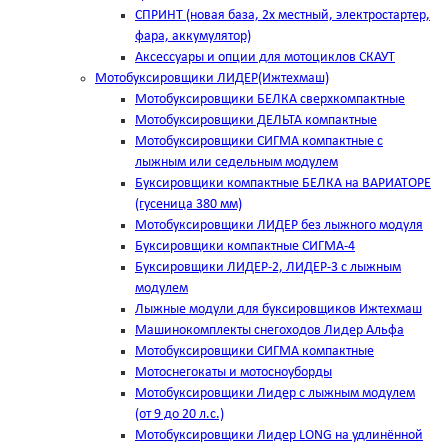
СПРИНТ (новая база, 2х местный, электростартер,
фара, аккумулятор)
Аксессуары и опции для мотоциклов СКАУТ
Мотобуксировщики ЛИДЕР(Ижтехмаш)
Мотобуксировщики БЕЛКА сверхкомпактные
Мотобуксировщики ДЕЛЬТА компактные
Мотобуксировщики СИГМА компактные с
лыжным или седельным модулем
Буксировщики компактные БЕЛКА на ВАРИАТОРЕ
(гусеница 380 мм)
Мотобуксировщики ЛИДЕР без лыжного модуля
Буксировщики компактные СИГМА-4
Буксировщики ЛИДЕР-2, ЛИДЕР-3 c лыжным
модулем
Лыжные модули для буксировщиков Ижтехмаш
Машинокомплекты снегоходов Лидер Альфа
Мотобуксировщики СИГМА компактные
Мотоснегокаты и мотосноуборды
Мотобуксировщики Лидер с лыжным модулем
(от 9 до 20 л.с.)
Мотобуксировщики Лидер LONG на удлинённой