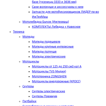
базе (гусеницы 3333 и 3636 мм)
Сани-волокуши и акссессуары к ним
Запчасти для мотобуксировщиков ЛИДЕР пр-во
ИжТехМаш
Мотолебедка Бычок (Ижтехмаш)
КОМПЛЕКТЫ Лебедка + Навесное
Техника
Мопеды
Мопеды подешевле
Мопеды крупные интересные
Мопеды получше
Мопеды электрические
Мотоциклы
Мотоциклы от 125 до 250 см3 кат А
Мотоциклы TVS (Индия)
Мототехника ZONGSHEN
Мотоциклы внедорожные (КРОСС)
Скутеры
Скутеры электрические
Скутеры Премиум
Питбайки