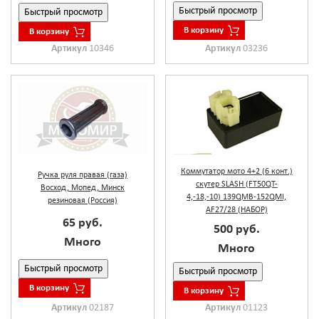
Быстрый просмотр
Быстрый просмотр
В корзину
В корзину
Артикул
03236
Артикул
10346
Коммутатор мото 4+2 (6 конт.)
Ручка руля правая (газа)
скутер SLASH (FT50QT-
Восход, Мопед, Минск
4,-18,-10) 139QMB-152QMI,
резиновая (Россия)
AF27/28 (НАБОР)
65 руб.
500 руб.
Много
Много
Быстрый просмотр
Быстрый просмотр
В корзину
В корзину
Артикул
02187
Артикул
01123