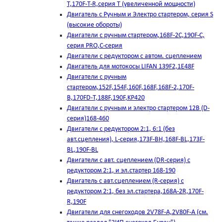
T,170F-T-R,серия Т (увеличенной мощности)
Двигатель с Ручным и Электро стартером, серия S
(высокие обороты)
Двигатели с ручным стартером,168F-2C,190F-C,
серия PRO,C-серия
Двигатели с редуктором с автом. сцеплением
Двигатель для мотокосы LIFAN 139F2,1E48F
Двигатели с ручным
стартером,152F,154F,160F,168F,168F-2,170F-
B,170FD-T,188F,190F,KP420
Двигатели с ручным и электро стартером 12В (D-
серия)168-460
Двигатели с редуктором 2:1, 6:1 (без
авт.сцепления), L-серия,173F-BH,168F-BL,173F-
BL,190F-BL
Двигатели с авт. сцеплением (DR-серия) с
редуктором 2:1, и эл.стартер 168-190
Двигатель с авт.сцеплением (R-серия) с
редуктором 2:1, без эл.стартера,168А-2R,170F-
R,190F
Двигатели для снегоходов 2V78F-A,2V80F-A (см.