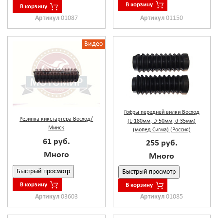
В корзину
В корзину
Артикул
01087
Артикул
01150
Видео
Гофры передней вилки Восход
Резинка кикстартера Восход/
(L-180мм, D-50мм, d-35мм)
Минск
(мопед Сигма) (Россия)
61 руб.
255 руб.
Много
Много
Быстрый просмотр
Быстрый просмотр
В корзину
В корзину
Артикул
03603
Артикул
01085