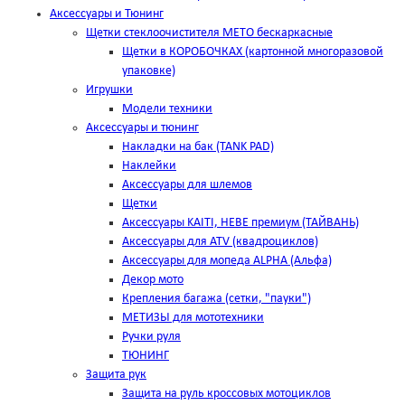
Аксессуары и Тюнинг
Щетки стеклоочистителя METO бескаркасные
Щетки в КОРОБОЧКАХ (картонной многоразовой
упаковке)
Игрушки
Модели техники
Аксессуары и тюнинг
Накладки на бак (TANK PAD)
Наклейки
Аксессуары для шлемов
Щетки
Аксессуары KAITI, HEBE премиум (ТАЙВАНЬ)
Аксессуары для ATV (квадроциклов)
Аксессуары для мопеда ALPHA (Альфа)
Декор мото
Крепления багажа (сетки, "пауки")
МЕТИЗЫ для мототехники
Ручки руля
ТЮНИНГ
Защита рук
Защита на руль кроссовых мотоциклов