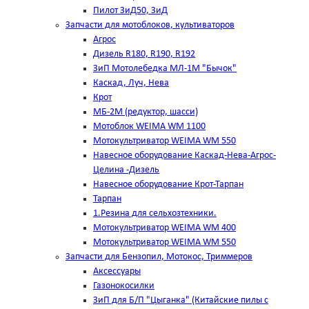
Пилот ЗиД50, ЗиД
Запчасти для мотоблоков, культиваторов
Агрос
Дизель R180, R190, R192
ЗиП Мотолебедка МЛ-1М "Бычок"
Каскад, Луч, Нева
Крот
МБ-2М (редуктор, шасси)
Мотоблок WEIMA WM 1100
Мотокультриватор WEIMA WM 550
Навесное оборудование Каскад-Нева-Агрос-
Целина -Дизель
Навесное оборудование Крот-Тарпан
Тарпан
1.Резина для сельхозтехники.
Мотокультриватор WEIMA WM 400
Мотокультриватор WEIMA WM 550
Запчасти для Бензопил, Мотокос, Триммеров
Аксессуары
Газонокосилки
ЗиП для Б/П "Цыганка" (Китайские пилы с