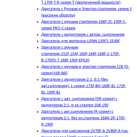
T,170F-T-R,серия Т (увеличенной мощности)
Двигатель с Ручным и Электро стартером, серия S
(высокие обороты)
Двигатели с ручным стартером,168F-2C,190F-C,
серия PRO,C-серия
Двигатели с редуктором с автом. сцеплением
Двигатель для мотокосы LIFAN 139F2,1E48F
Двигатели с ручным
стартером,152F,154F,160F,168F,168F-2,170F-
B,170FD-T,188F,190F,KP420
Двигатели с ручным и электро стартером 12В (D-
серия)168-460
Двигатели с редуктором 2:1, 6:1 (без
авт.сцепления), L-серия,173F-BH,168F-BL,173F-
BL,190F-BL
Двигатели с авт. сцеплением (DR-серия) с
редуктором 2:1, и эл.стартер 168-190
Двигатель с авт.сцеплением (R-серия) с
редуктором 2:1, без эл.стартера,168А-2R,170F-
R,190F
Двигатели для снегоходов 2V78F-A,2V80F-A (см.