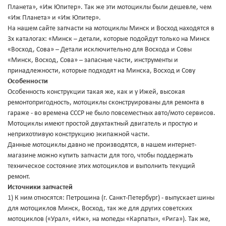
Планета», «Иж Юпитер». Так же эти мотоциклы были дешевле, чем
«Иж Планета» и «Иж Юпитер».
На нашем сайте запчасти на мотоциклы Минск и Восход находятся в
3х каталогах: «Минск – детали, которые подойдут только на Минск
«Восход, Сова» – Детали исключительно для Восхода и Совы
«Минск, Восход, Сова» – запасные части, инструменты и
принадлежности, которые подходят на Минска, Восход и Сову
Особенности
Особенность конструкции такая же, как и у Ижей, высокая
ремонтопригодность, мотоциклы сконструированы для ремонта в
гараже - во времена СССР не было повсеместных авто/мото сервисов.
Мотоциклы имеют простой двухтактный двигатель и простую и
неприхотливую конструкцию экипажной части.
Данные мотоциклы давно не производятся, в нашем интернет-
магазине можно купить запчасти для того, чтобы поддержать
техническое состояние этих мотоциклов и выполнить текущий
ремонт.
Источники запчастей
1) К ним относятся: Петрошина (г. Санкт-Петербург) - выпускает шины
для мотоциклов Минск, Восход, так же для других советских
мотоциклов («Урал», «Иж», на мопеды «Карпаты», «Рига»). Так же,