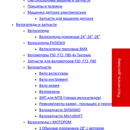
Снегоуборочные машины и запчасти
Прицепы и тележки
Машинки детские электрические
Запчасти для машинок детских
Велосипеды и запчасти
Велосипеды
Велосипеды дорожные 24",26",28"
Велосипеды PHOENIX
Велосипеды трюковые BMX
Веломоторы F50, F72, F80,4х Тактные
Рассчитать доставку
Запчасти для веломоторов F50, F72, F80
Велозапчасти
Вело аксессуары
Вело инструмент
Вело химия
Велорезина
ЗИП для MTB (горных велосипедов)
Ремкомплекты камер , покрышек и прочего
Велозапчасти SHIMANO
Велозапчасти MicroSHIFT
Велосипеды с МОТОРОМ
1 Обычные дорожники 28" с мотором