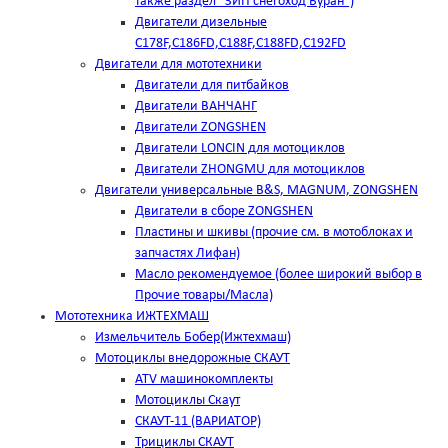
также раздел "ЗИП снегоход Буран")
Двигатели дизельные
C178F,С186FD,C188F,C188FD,C192FD
Двигатели для мототехники
Двигатели для питбайков
Двигатели ВАНЧАНГ
Двигатели ZONGSHEN
Двигатели LONCIN для мотоциклов
Двигатели ZHONGMU для мотоциклов
Двигатели универсальные B&S, MAGNUM, ZONGSHEN
Двигатели в сборе ZONGSHEN
Пластины и шкивы (прочие см. в мотоблоках и
запчастях Лифан)
Масло рекомендуемое (более широкий выбор в
Прочие товары/Масла)
Мототехника ИЖТЕХМАШ
Измельчитель Бобер(Ижтехмаш)
Мотоциклы внедорожные СКАУТ
ATV машинокомплекты
Мотоциклы Скаут
СКАУТ-11 (ВАРИАТОР)
Трициклы СКАУТ