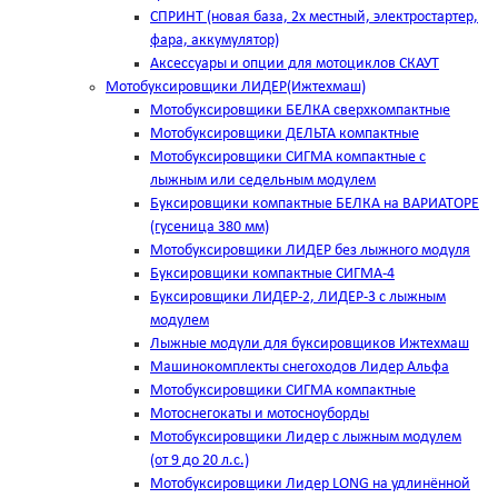
СПРИНТ (новая база, 2х местный, электростартер,
фара, аккумулятор)
Аксессуары и опции для мотоциклов СКАУТ
Мотобуксировщики ЛИДЕР(Ижтехмаш)
Мотобуксировщики БЕЛКА сверхкомпактные
Мотобуксировщики ДЕЛЬТА компактные
Мотобуксировщики СИГМА компактные с
лыжным или седельным модулем
Буксировщики компактные БЕЛКА на ВАРИАТОРЕ
(гусеница 380 мм)
Мотобуксировщики ЛИДЕР без лыжного модуля
Буксировщики компактные СИГМА-4
Буксировщики ЛИДЕР-2, ЛИДЕР-3 c лыжным
модулем
Лыжные модули для буксировщиков Ижтехмаш
Машинокомплекты снегоходов Лидер Альфа
Мотобуксировщики СИГМА компактные
Мотоснегокаты и мотосноуборды
Мотобуксировщики Лидер с лыжным модулем
(от 9 до 20 л.с.)
Мотобуксировщики Лидер LONG на удлинённой