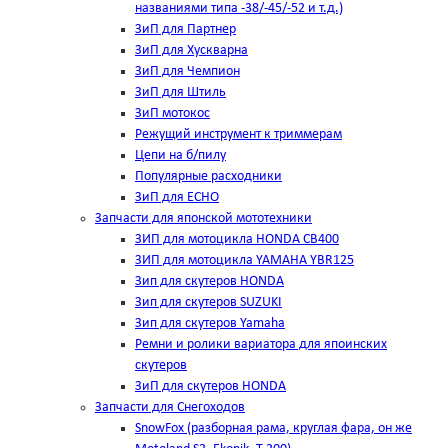
названиями типа -38/-45/-52 и т.д.)
ЗиП для Партнер
ЗиП для Хускварна
ЗиП для Чемпион
ЗиП для Штиль
ЗиП мотокос
Режущий инструмент к триммерам
Цепи на б/пилу
Популярные расходники
ЗиП для ЕСНО
Запчасти для японской мототехники
ЗИП для мотоцикла HONDA CB400
ЗИП для мотоцикла YAMAHA YBR125
Зип для скутеров HONDA
Зип для скутеров SUZUKI
Зип для скутеров Yamaha
Ремни и ролики вариатора для япоинских
скутеров
ЗиП для скутеров HONDA
Запчасти для Снегоходов
SnowFox (разборная рама, круглая фара, он же