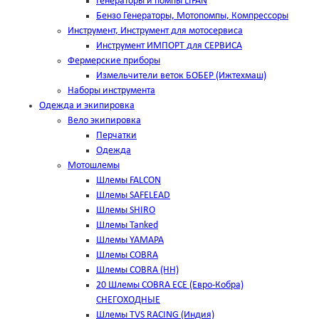
Генераторы и помпы LIFAN
Бензо Генераторы, Мотопомпы, Компрессоры
Инструмент, Инструмент для мотосервиса
Инструмент ИМПОРТ для СЕРВИСА
Фермерские приборы
Измельчители веток БОБЕР (Ижтехмаш)
Наборы инструмента
Одежда и экипировка
Вело экипировка
Перчатки
Одежда
Мотошлемы
Шлемы FALCON
Шлемы SAFELEAD
Шлемы SHIRO
Шлемы Tanked
Шлемы YAMAPA
Шлемы COBRA
Шлемы COBRA (HH)
20 Шлемы COBRA ECE (Евро-Кобра)
СНЕГОХОДНЫЕ
Шлемы TVS RACING (Индия)