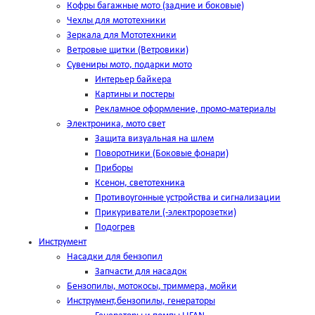
Кофры багажные мото (задние и боковые)
Чехлы для мототехники
Зеркала для Мототехники
Ветровые щитки (Ветровики)
Сувениры мото, подарки мото
Интерьер байкера
Картины и постеры
Рекламное оформление, промо-материалы
Электроника, мото свет
Защита визуальная на шлем
Поворотники (Боковые фонари)
Приборы
Ксенон, светотехника
Противоугонные устройства и сигнализации
Прикуриватели (-электророзетки)
Подогрев
Инструмент
Насадки для бензопил
Запчасти для насадок
Бензопилы, мотокосы, триммера, мойки
Инструмент,бензопилы, генераторы