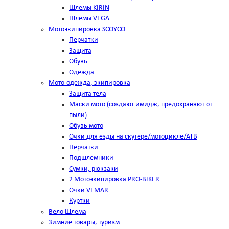
Шлемы KIRIN
Шлемы VEGA
Мотоэкипировка SCOYCO
Перчатки
Защита
Обувь
Одежда
Мото-одежда, экипировка
Защита тела
Маски мото (создают имидж, предохраняют от
пыли)
Обувь мото
Очки для езды на скутере/мотоцикле/АТВ
Перчатки
Подшлемники
Сумки, рюкзаки
2 Мотоэкипировка PRO-BIKER
Очки VEMAR
Куртки
Вело Шлема
Зимние товары, туризм