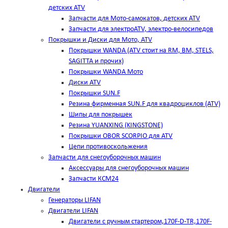
детских ATV
Запчасти для Мото-самокатов, детских ATV
Запчасти для электроATV, электро-велосипедов
Покрышки и Диски для Мото, ATV
Покрышки WANDA (АТV стоит на RM, BM, STELS,
SAGITTA и прочих)
Покрышки WANDA Мото
Диски ATV
Покрышки SUN.F
Резина фирменная SUN.F для квадроциклов (АТV)
Шипы для покрышек
Резина YUANXING (KINGSTONE)
Покрышки OBOR SCORPIO для ATV
Цепи противоскольжения
Запчасти для снегоуборочных машин
Аксессуары для снегоуборочных машин
Запчасти КСМ24
Двигатели
Генераторы LIFAN
Двигатели LIFAN
Двигатели с ручным стартером,170F-D-TR,170F-