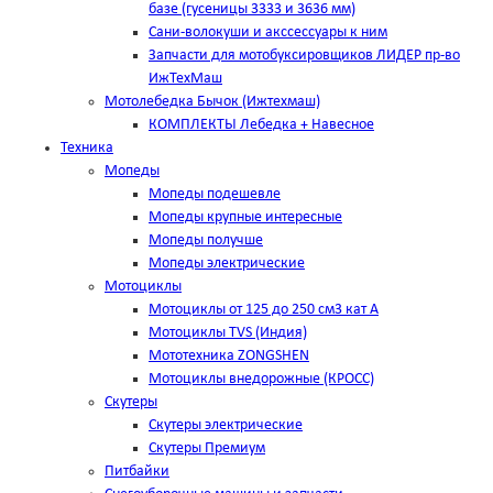
базе (гусеницы 3333 и 3636 мм)
Сани-волокуши и акссессуары к ним
Запчасти для мотобуксировщиков ЛИДЕР пр-во
ИжТехМаш
Мотолебедка Бычок (Ижтехмаш)
КОМПЛЕКТЫ Лебедка + Навесное
Техника
Мопеды
Мопеды подешевле
Мопеды крупные интересные
Мопеды получше
Мопеды электрические
Мотоциклы
Мотоциклы от 125 до 250 см3 кат А
Мотоциклы TVS (Индия)
Мототехника ZONGSHEN
Мотоциклы внедорожные (КРОСС)
Скутеры
Скутеры электрические
Скутеры Премиум
Питбайки