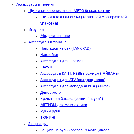
Аксессуары и Тюнинг
Щетки стеклоочистителя METO бескаркасные
Щетки в КОРОБОЧКАХ (картонной многоразовой
упаковке)
Игрушки
Модели техники
Аксессуары и тюнинг
Накладки на бак (TANK PAD)
Наклейки
Аксессуары для шлемов
Щетки
Аксессуары KAITI, HEBE премиум (ТАЙВАНЬ)
Аксессуары для ATV (квадроциклов)
Аксессуары для мопеда ALPHA (Альфа)
Декор мото
Крепления багажа (сетки, "пауки")
МЕТИЗЫ для мототехники
Ручки руля
ТЮНИНГ
Защита рук
Защита на руль кроссовых мотоциклов