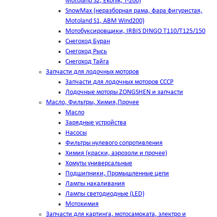
Motoland S2, Ekonik, T-200)
SnowMax (неразборная рама, фара фигуристая,
Motoland S1, ABM Wind200)
Мотобуксировщики, IRBIS DINGO Т110/Т125/150
Снегоход Буран
Снегоход Рысь
Снегоход Тайга
Запчасти для лодочных моторов
Запчасти для лодочных моторов СССР
Лодочные моторы ZONGSHEN и запчасти
Масло, Фильтры, Химия,Прочее
Масло
Зарядные устройства
Насосы
Фильтры нулевого сопротивления
Химия (краски, аэрозоли и прочее)
Хомуты универсальные
Подшипники, Промышленные цепи
Лампы накаливания
Лампы светодиодные (LED)
Мотохимия
Запчасти для картинга, мотосамоката, электро и