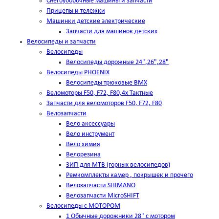
Снегоуборочные машины и запчасти
Прицепы и тележки
Машинки детские электрические
Запчасти для машинок детских
Велосипеды и запчасти
Велосипеды
Велосипеды дорожные 24",26",28"
Велосипеды PHOENIX
Велосипеды трюковые BMX
Веломоторы F50, F72, F80,4х Тактные
Запчасти для веломоторов F50, F72, F80
Велозапчасти
Вело аксессуары
Вело инструмент
Вело химия
Велорезина
ЗИП для MTB (горных велосипедов)
Ремкомплекты камер , покрышек и прочего
Велозапчасти SHIMANO
Велозапчасти MicroSHIFT
Велосипеды с МОТОРОМ
1 Обычные дорожники 28" с мотором