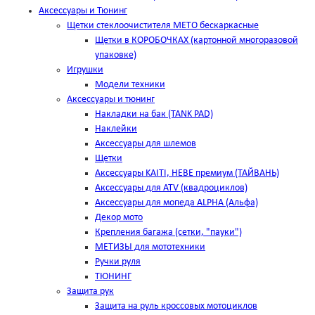
Аксессуары и Тюнинг
Щетки стеклоочистителя METO бескаркасные
Щетки в КОРОБОЧКАХ (картонной многоразовой
упаковке)
Игрушки
Модели техники
Аксессуары и тюнинг
Накладки на бак (TANK PAD)
Наклейки
Аксессуары для шлемов
Щетки
Аксессуары KAITI, HEBE премиум (ТАЙВАНЬ)
Аксессуары для ATV (квадроциклов)
Аксессуары для мопеда ALPHA (Альфа)
Декор мото
Крепления багажа (сетки, "пауки")
МЕТИЗЫ для мототехники
Ручки руля
ТЮНИНГ
Защита рук
Защита на руль кроссовых мотоциклов