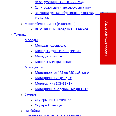
базе (гусеницы 3333 и 3636 мм)
Сани-волокуши и акссессуары к ним
Запчасти для мотобуксировщиков ЛИДЕР пр-во
ИжТехМаш
Рассчитать доставку
Мотолебедка Бычок (Ижтехмаш)
КОМПЛЕКТЫ Лебедка + Навесное
Техника
Мопеды
Мопеды подешевле
Мопеды крупные интересные
Мопеды получше
Мопеды электрические
Мотоциклы
Мотоциклы от 125 до 250 см3 кат А
Мотоциклы TVS (Индия)
Мототехника ZONGSHEN
Мотоциклы внедорожные (КРОСС)
Скутеры
Скутеры электрические
Скутеры Премиум
Питбайки