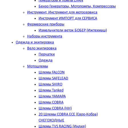
Генераторы и помпы LIFAN
Бензо Генераторы, Мотопомпы, Компрессоры
Инструмент, Инструмент для мотосервиса
Инструмент ИМПОРТ для СЕРВИСА
Фермерские приборы
Измельчители веток БОБЕР (Ижтехмаш)
Наборы инструмента
Одежда и экипировка
Вело экипировка
Перчатки
Одежда
Мотошлемы
Шлемы FALCON
Шлемы SAFELEAD
Шлемы SHIRO
Шлемы Tanked
Шлемы YAMAPA
Шлемы COBRA
Шлемы COBRA (HH)
20 Шлемы COBRA ECE (Евро-Кобра)
СНЕГОХОДНЫЕ
Шлемы TVS RACING (Индия)