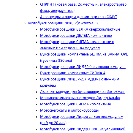
СПРИНТ (новая база, 2х местный, электростартер,
фара, аккумулятор)
Аксессуары и опции для мотоциклов СКАУТ
Мотобуксировщики ЛИДЕР(Ижтехмаш)
Мотобуксировщики БЕЛКА сверхкомпактные
Мотобуксировщики ДЕЛЬТА компактные
Мотобуксировщики СИГМА компактные с
лыжным или седельным модулем
Буксировщики компактные БЕЛКА на ВАРИАТОРЕ
(гусеница 380 мм)
Мотобуксировщики ЛИДЕР без лыжного модуля
Буксировщики компактные СИГМА-4
Буксировщики ЛИДЕР-2, ЛИДЕР-3 c лыжным
модулем
Лыжные модули для буксировщиков Ижтехмаш
Машинокомплекты снегоходов Лидер Альфа
Мотобуксировщики СИГМА компактные
Мотоснегокаты и мотосноуборды
Мотобуксировщики Лидер с лыжным модулем
(от 9 до 20 л.с.)
Мотобуксировщики Лидер LONG на удлинённой