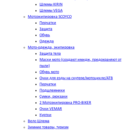
Шлемы KIRIN
Шлемы VEGA
Мотоэкипировка SCOYCO
Перчатки
Защита
Обувь
Одежда
Мото-одежда, экипировка
Защита тела
Маски мото (создают имидж, предохраняют от
пыли)
Обувь мото
Очки для езды на скутере/мотоцикле/АТВ
Перчатки
Подшлемники
Сумки, рюкзаки
2 Мотоэкипировка PRO-BIKER
Очки VEMAR
Куртки
Вело Шлема
Зимние товары, туризм