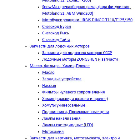
Motoland S2, Ekonik, T-200)
SnowMax (неразборная рама, фара фигуристая,
Motoland S1, ABM Wind200)
Мотобуксировщики, IRBIS DINGO Т110/Т125/150
Снегоход Буран
Снегоход Рысь
Снегоход Тайга
Запчасти для лодочных моторов
Запчасти для лодочных моторов СССР
Лодочные моторы ZONGSHEN и запчасти
Масло, Фильтры, Химия,Прочее
Масло
Зарядные устройства
Насосы
Фильтры нулевого сопротивления
Химия (краски, аэрозоли и прочее)
Хомуты универсальные
Подшипники, Промышленные цепи
Лампы накаливания
Лампы светодиодные (LED)
Мотохимия
Запчасти для картинга, мотосамоката, электро и