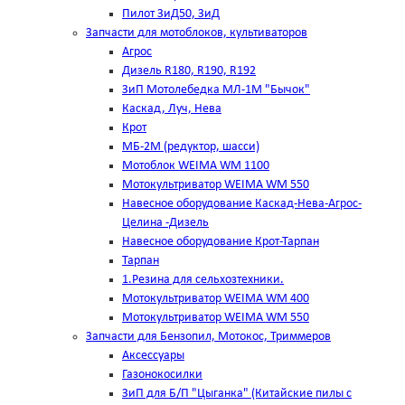
Пилот ЗиД50, ЗиД
Запчасти для мотоблоков, культиваторов
Агрос
Дизель R180, R190, R192
ЗиП Мотолебедка МЛ-1М "Бычок"
Каскад, Луч, Нева
Крот
МБ-2М (редуктор, шасси)
Мотоблок WEIMA WM 1100
Мотокультриватор WEIMA WM 550
Навесное оборудование Каскад-Нева-Агрос-
Целина -Дизель
Навесное оборудование Крот-Тарпан
Тарпан
1.Резина для сельхозтехники.
Мотокультриватор WEIMA WM 400
Мотокультриватор WEIMA WM 550
Запчасти для Бензопил, Мотокос, Триммеров
Аксессуары
Газонокосилки
ЗиП для Б/П "Цыганка" (Китайские пилы с