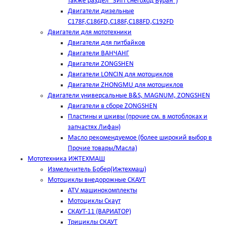
также раздел "ЗИП снегоход Буран")
Двигатели дизельные
C178F,С186FD,C188F,C188FD,C192FD
Двигатели для мототехники
Двигатели для питбайков
Двигатели ВАНЧАНГ
Двигатели ZONGSHEN
Двигатели LONCIN для мотоциклов
Двигатели ZHONGMU для мотоциклов
Двигатели универсальные B&S, MAGNUM, ZONGSHEN
Двигатели в сборе ZONGSHEN
Пластины и шкивы (прочие см. в мотоблоках и
запчастях Лифан)
Масло рекомендуемое (более широкий выбор в
Прочие товары/Масла)
Мототехника ИЖТЕХМАШ
Измельчитель Бобер(Ижтехмаш)
Мотоциклы внедорожные СКАУТ
ATV машинокомплекты
Мотоциклы Скаут
СКАУТ-11 (ВАРИАТОР)
Трициклы СКАУТ