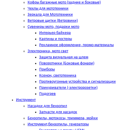
Кофры багажные мото (задние и боковые)
Чехлы для мототехники
Зеркала для Мототехники
Ветровые щитки (Ветровики)
Сувениры мото, подарки мото
Интерьер байкера
Картины и постеры
Рекламное оформление, промо-материалы
Электроника, мото свет
Защита визуальная на шлем
Поворотники (Боковые фонари)
Приборы
Ксенон, светотехника
Противоугонные устройства и сигнализации
Прикуриватели (-электророзетки)
Подогрев
Инструмент
Насадки для бензопил
Запчасти для насадок
Бензопилы, мотокосы, триммера, мойки
Инструмент,бензопилы, генераторы