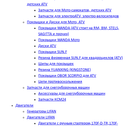
детских ATV
Запчасти для Мото-самокатов, детских ATV
Запчасти для электроATV, электро-велосипедов
Покрышки и Диски для Мото, ATV
Покрышки WANDA (АТV стоит на RM, BM, STELS,
SAGITTA и прочих)
Покрышки WANDA Мото
Диски ATV
Покрышки SUN.F
Резина фирменная SUN.F для квадроциклов (АТV)
Шипы для покрышек
Резина YUANXING (KINGSTONE)
Покрышки OBOR SCORPIO для ATV
Цепи противоскольжения
Запчасти для снегоуборочных машин
Аксессуары для снегоуборочных машин
Запчасти КСМ24
Двигатели
Генераторы LIFAN
Двигатели LIFAN
Двигатели с ручным стартером,170F-D-TR,170F-