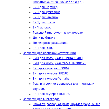
названиями типа -38/-45/-52 и т.д.)
ЗиП для Партнер
ЗиП для Хускварна
ЗиП для Чемпион
ЗиП для Штиль
ЗиП мотокос
Режущий инструмент к триммерам
Цепи на б/пилу
Популярные расходники
ЗиП для ЕСНО
Запчасти для японской мототехники
ЗИП для мотоцикла HONDA CB400
ЗИП для мотоцикла YAMAHA YBR125
Зип для скутеров HONDA
Зип для скутеров SUZUKI
Зип для скутеров Yamaha
Ремни и ролики вариатора для япоинских
скутеров
ЗиП для скутеров HONDA
Запчасти для Снегоходов
SnowFox (разборная рама, круглая фара, он же