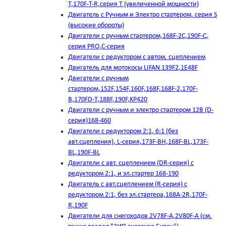
T,170F-T-R,серия Т (увеличенной мощности)
Двигатель с Ручным и Электро стартером, серия S
(высокие обороты)
Двигатели с ручным стартером,168F-2C,190F-C,
серия PRO,C-серия
Двигатели с редуктором с автом. сцеплением
Двигатель для мотокосы LIFAN 139F2,1E48F
Двигатели с ручным
стартером,152F,154F,160F,168F,168F-2,170F-
B,170FD-T,188F,190F,KP420
Двигатели с ручным и электро стартером 12В (D-
серия)168-460
Двигатели с редуктором 2:1, 6:1 (без
авт.сцепления), L-серия,173F-BH,168F-BL,173F-
BL,190F-BL
Двигатели с авт. сцеплением (DR-серия) с
редуктором 2:1, и эл.стартер 168-190
Двигатель с авт.сцеплением (R-серия) с
редуктором 2:1, без эл.стартера,168А-2R,170F-
R,190F
Двигатели для снегоходов 2V78F-A,2V80F-A (см.