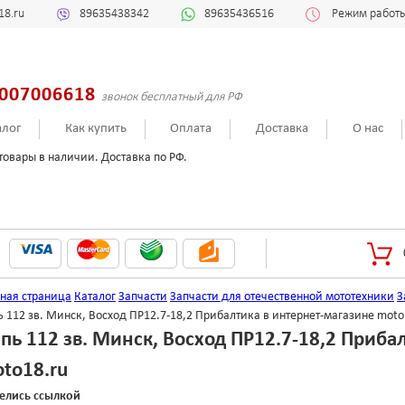
18.ru
89635438342
89635436516
Режим работы:
007006618
звонок бесплатный для РФ
алог
Как купить
Оплата
Доставка
О нас
товары в наличии. Доставка по РФ.
вная страница
Каталог
Запчасти
Запчасти для отечественной мототехники
З
 112 зв. Минск, Восход ПР12.7-18,2 Прибалтика в интернет-магазине moto
пь 112 зв. Минск, Восход ПР12.7-18,2 Приба
to18.ru
елись ссылкой