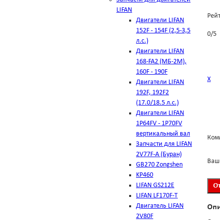
LIFAN
Рей
Двигатели LIFAN
152F - 154F (2,5-3,5
0
/
5
л.с.)
Двигатели LIFAN
168-FA2 (МБ-2М),
160F - 190F
Х
Двигатели LIFAN
192F, 192F2
(17.0/18.5 л.с.)
Двигатели LIFAN
1Р64FV - 1Р70FV
вертикальный вал
Ком
Запчасти для LIFAN
2V77F-A (Буран)
Ваш
GB270 Zongshen
KP460
LIFAN GS212E
LIFAN LF170F-T
Двигатель LIFAN
Оп
2V80F