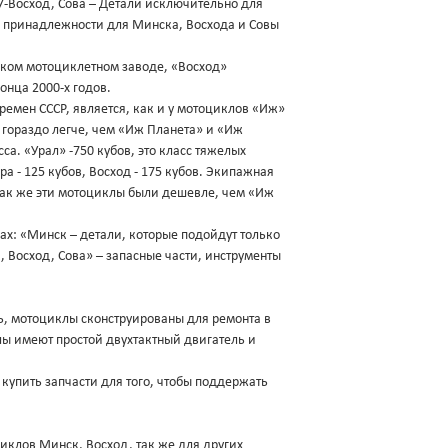
7-Восход, Сова – Детали исключительно для
 и принадлежности для Минска, Восхода и Совы
ском мотоциклетном заводе, «Восход»
онца 2000-х годов.
емен СССР, является, как и у мотоциклов «Иж»
и гораздо легче, чем «Иж Планета» и «Иж
са. «Урал» -750 кубов, это класс тяжелых
а - 125 кубов, Восход - 175 кубов. Экипажная
 Так же эти мотоциклы были дешевле, чем «Иж
ах: «Минск – детали, которые подойдут только
 Восход, Сова» – запасные части, инструменты
ь, мотоциклы сконструированы для ремонта в
лы имеют простой двухтактный двигатель и
купить запчасти для того, чтобы поддержать
циклов Минск, Восход, так же для других