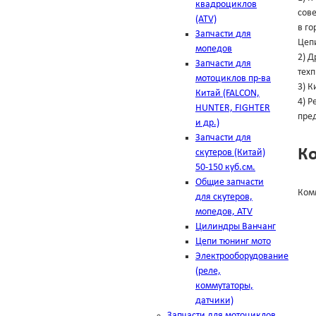
квадроциклов
сове
(ATV)
в го
Запчасти для
Цеп
мопедов
2) Д
Запчасти для
техп
мотоциклов пр-ва
3) К
Китай (FALCON,
4) 
HUNTER, FIGHTER
пред
и др.)
Запчасти для
К
скутеров (Китай)
50-150 куб.см.
Общие запчасти
Ком
для скутеров,
мопедов, ATV
Цилиндры Ванчанг
Цепи тюнинг мото
Электрооборудование
(реле,
коммутаторы,
датчики)
Запчасти для мотоциклов