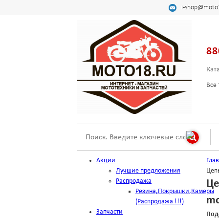
i-shop@moto
88
Кат
Все 
Акции
Гла
Лучшие предложения
Цепь
Распродажа
Це
Резина,Покрышки,Камеры
mo
(Распродажа !!!)
Запчасти
Под