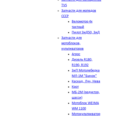
TVS
Запчасти для мопедов
СССР
Веломотор 4х
тактный
Пилот ЗиД50, ЗиД
Запчасти для
мотоблоков,
культиваторов
Агрос
Дизель R180,
R190, R192
ЗиП Мотолебедка
МЛ-1М "Бычок"
Каскад, Луч, Нева
Крот
МБ-2М (редуктор,
шасси)
Мотоблок WEIMA
WM 1100
Мотокультриватор