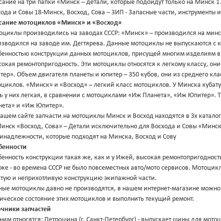
ание на три папки «Минск – детали, которые подойдут только на Минск 1
ода и Совы 18-Минск, Восход, Сова – ЗИП - Запасные части, инструменты
сание мотоциклов «Минск» и «Восход»
оциклы производились на заводах СССР: «Минск» – производился на мин
зводился на заводе им. Дегтярева. Данные мотоциклы не выпускаются с к
бенностью конструкции данных мотоциклов, присущей многим изделиям вр
сокая ремонтопригодность. Эти мотоциклы относятся к легкому классу, он
ер». Объем двигателя планеты и юпитер – 350 кубов, они из среднего клас
циклов. «Минск» и «Восход» – легкий класс мотоциклов. У Минска кубатур
ть у них легкая, в сравнении с мотоциклами «Иж Планета», «Иж Юпитер».
нета» и «Иж Юпитер».
ашем сайте запчасти на мотоциклы Минск и Восход находятся в 3х каталог
инск «Восход, Сова» – Детали исключительно для Восхода и Совы «Минск,
инадлежности, которые подходят на Минска, Восход и Сову
бенности
енность конструкции такая же, как и у Ижей, высокая ремонтопригодност
же - во времена СССР не было повсеместных авто/мото сервисов. Мотоцик
стую и неприхотливую конструкцию экипажной части.
ные мотоциклы давно не производятся, в нашем интернет-магазине можно 
ическое состояние этих мотоциклов и выполнить текущий ремонт.
очники запчастей
 ним относятся: Петрошина (г. Санкт-Петербург) - выпускает шины для мото