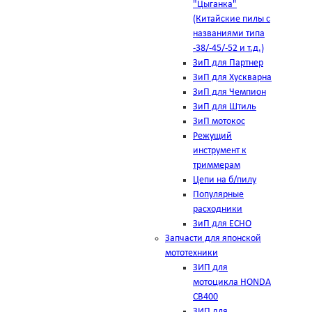
"Цыганка"
(Китайские пилы с
названиями типа
-38/-45/-52 и т.д.)
ЗиП для Партнер
ЗиП для Хускварна
ЗиП для Чемпион
ЗиП для Штиль
ЗиП мотокос
Режущий
инструмент к
триммерам
Цепи на б/пилу
Популярные
расходники
ЗиП для ЕСНО
Запчасти для японской
мототехники
ЗИП для
мотоцикла HONDA
CB400
ЗИП для