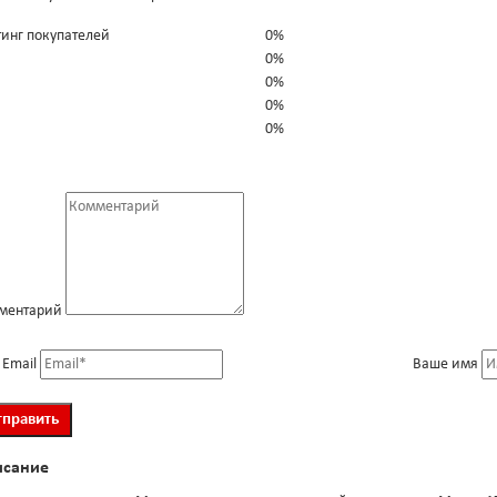
тинг покупателей
0%
0%
0%
0%
0%
ментарий
 Email
Ваше имя
исание