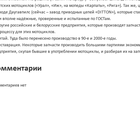
тских мотоциклов («Урал», «Иж», на мопеды «Карпаты», «Рига»). Так же, 
роде Даугавпилс (сейчас – завод приводных цепей «DITTON»), которые ст
и вполне надёжные, проверенные и испытанные по ГОСТам.
ругие российские и белорусские предприятия, которые производят запчас
роцессу для этих мотоциклов.
итай. Туда было перенесено производство в 90-е и 2000-е годы.
Реставрация. Некоторые запчасти производить большими партиями эконом
приятия, скупая бывшие в употреблении мотоциклы, и разбирая их на зап
омментарии
ментариев нет