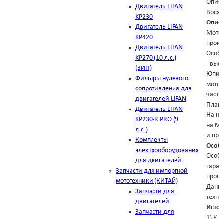
Опис
Двигатель LIFAN
Восх
KP230
Опи
Двигатель LIFAN
Мот
KP420
прои
Двигатель LIFAN
Осо
KP270 (10 л.с.)
- вы
(ЗИП)
Юпит
Фильтры нулевого
мото
сопротивления для
час
двигателей LIFAN
Пла
Двигатель LIFAN
На н
KP230-R PRO (9
на М
л.с.)
и пр
Комплекты
Осо
электрооборудования
Особ
для двигателей
гара
Запчасти для импортной
про
мототехники (КИТАЙ)
Дан
Запчасти для
техн
двигателей
Ист
Запчасти для
1) К