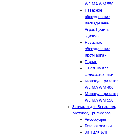
WEIMA WM 550
Навесное
оборудование
Каскад-Нева-
Агрос-Целина
-Дизель
Навесное
оборудование
Крот-Тарпан
Тарпан
1.Резина для
сельхозтехники.
Мотокультриватор
WEIMA WM 400
Мотокультриватор
WEIMA WM 550
Запчасти для Бензопил,
Мотокос, Триммеров
Аксессуары
Газонокосилки
ЗиП для Б/П