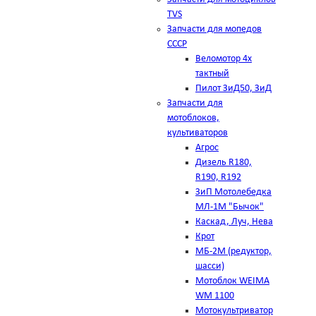
TVS
Запчасти для мопедов
СССР
Веломотор 4х
тактный
Пилот ЗиД50, ЗиД
Запчасти для
мотоблоков,
культиваторов
Агрос
Дизель R180,
R190, R192
ЗиП Мотолебедка
МЛ-1М "Бычок"
Каскад, Луч, Нева
Крот
МБ-2М (редуктор,
шасси)
Мотоблок WEIMA
WM 1100
Мотокультриватор