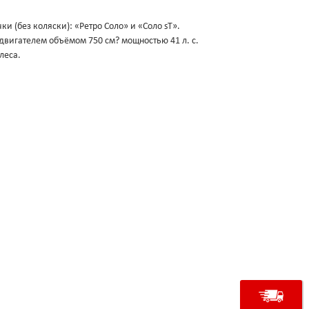
ки (без коляски): «Ретро Соло» и «Соло sT».
игателем объёмом 750 см? мощностью 41 л. с.
леса.