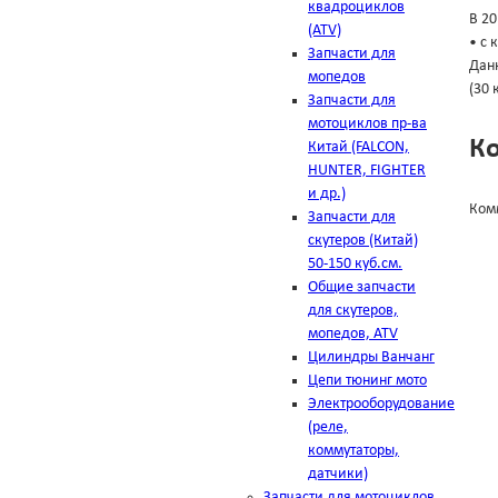
квадроциклов
В 2
(ATV)
• с 
Запчасти для
Дан
мопедов
(30 
Запчасти для
мотоциклов пр-ва
К
Китай (FALCON,
HUNTER, FIGHTER
и др.)
Ком
Запчасти для
скутеров (Китай)
50-150 куб.см.
Общие запчасти
для скутеров,
мопедов, ATV
Цилиндры Ванчанг
Цепи тюнинг мото
Электрооборудование
(реле,
коммутаторы,
датчики)
Запчасти для мотоциклов