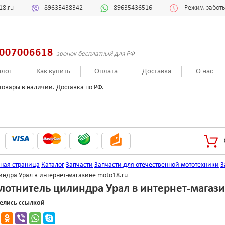
18.ru
89635438342
89635436516
Режим работы:
007006618
звонок бесплатный для РФ
алог
Как купить
Оплата
Доставка
О нас
товары в наличии. Доставка по РФ.
вная страница
Каталог
Запчасти
Запчасти для отечественной мототехники
З
индра Урал в интернет-магазине moto18.ru
лотнитель цилиндра Урал в интернет-магази
елись ссылкой