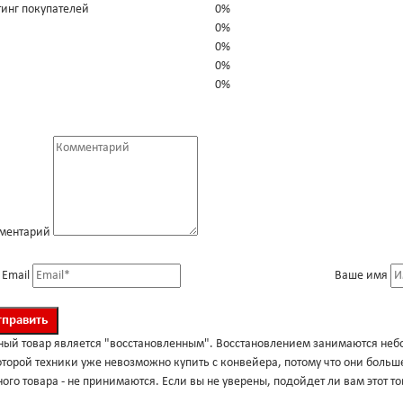
тинг покупателей
0%
0%
0%
0%
0%
ментарий
 Email
Ваше имя
ный товар является "восстановленным". Восстановлением занимаются неб
торой техники уже невозможно купить с конвейера, потому что они больше
ого товара - не принимаются. Если вы не уверены, подойдет ли вам этот тов