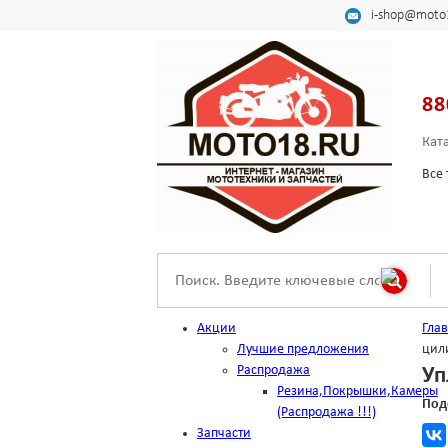
i-shop@moto
88
Кат
Все 
Акции
Гла
Лучшие предложения
цил
Распродажа
Уп
Резина,Покрышки,Камеры
Под
(Распродажа !!!)
Запчасти