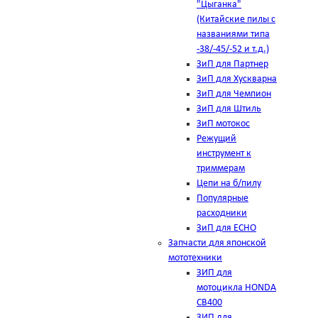
"Цыганка"
(Китайские пилы с
названиями типа
-38/-45/-52 и т.д.)
ЗиП для Партнер
ЗиП для Хускварна
ЗиП для Чемпион
ЗиП для Штиль
ЗиП мотокос
Режущий
инструмент к
триммерам
Цепи на б/пилу
Популярные
расходники
ЗиП для ЕСНО
Запчасти для японской
мототехники
ЗИП для
мотоцикла HONDA
CB400
ЗИП для