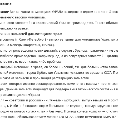
исание
сание
Все запчасти на мотоцикл «УРАЛ» находятся в одном каталоге. Это з
ременную версию мотоцикла.
шинство запчастей на классический Урал не производится. Такого обилия
озможно на рынке.
очники запчастей для мотоцикла Урал:
етрошина (г. Санкт-Петербург) - выпускает шины для мотоциклов Урал, так
к, на мопеды «Карпаты», «Рига»),
астного производства новых деталей, в случае с Уралом, практически не су
итайское производство. Например, одна из популярных запчастей – цилин
ество не вызывает каких-либо проблем
етвертый источник, в Урале, он более широкий, т.к. для большинства запча
вной источник – город Ирбит, где Уралы выпускались во времена СССР, П
ирают на запчасти и производят реставрацию запчастей.
части, которые именно реставрированные, помечены в нашем интернет-маг
ра. Данные запчасти подойдут для поддержания технического состояния 
ория мотоциклов «Урал»
ал» — советский и российский, тяжёлый мотоцикл, выпускаемый на Ирбит
сть, г. Ирбит). В подавляющем большинстве случаев, эксплуатируется с к
водом на колесо коляски, так и без него. Привод колеса коляски — отк
яется дальнейшим развитием мотоцикла М-72, копии немецкого BMW R71