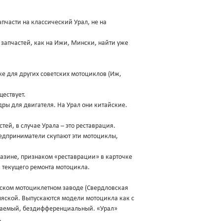
апчасти на классический Урал, не на
 запчастей, как на Ижи, Мински, найти уже
 же для других советских мотоциклов (Иж,
ществует.
дры для двигателя. На Урал они китайские.
стей, в случае Урала – это реставрация.
редприниматели скупают эти мотоциклы,
азине, признаком «реставрации» в карточке
и текущего ремонта мотоцикла.
ском мотоциклетном заводе (Свердловская
оляской. Выпускаются модели мотоцикла как с
лючаемый, бездифференциальный. «Урал»
.