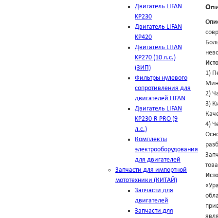
Двигатель LIFAN
Оп
KP230
Опи
Двигатель LIFAN
сов
KP420
Боль
Двигатель LIFAN
нев
KP270 (10 л.с.)
Ист
(ЗИП)
1) П
Фильтры нулевого
Минс
сопротивления для
2) Ч
двигателей LIFAN
3) К
Двигатель LIFAN
Кач
KP230-R PRO (9
4) Ч
л.с.)
Осно
Комплекты
разб
электрооборудования
Зап
для двигателей
това
Запчасти для импортной
Ист
мототехники (КИТАЙ)
«Ур
Запчасти для
обла
двигателей
при
Запчасти для
явл