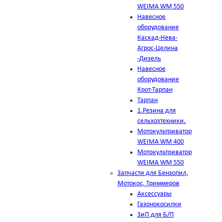
WEIMA WM 550
Навесное
оборудование
Каскад-Нева-
Агрос-Целина
-Дизель
Навесное
оборудование
Крот-Тарпан
Тарпан
1.Резина для
сельхозтехники.
Мотокультриватор
WEIMA WM 400
Мотокультриватор
WEIMA WM 550
Запчасти для Бензопил,
Мотокос, Триммеров
Аксессуары
Газонокосилки
ЗиП для Б/П