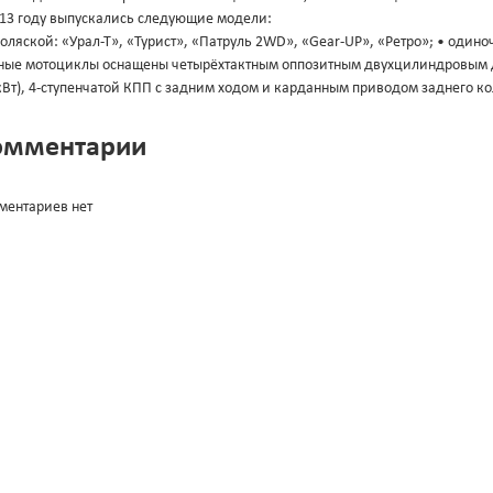
013 году выпускались следующие модели:
коляской: «Урал-Т», «Турист», «Патруль 2WD», «Gear-UP», «Ретро»; • одиноч
ные мотоциклы оснащены четырёхтактным оппозитным двухцилиндровым дв
кВт), 4-ступенчатой КПП с задним ходом и карданным приводом заднего ко
омментарии
ментариев нет