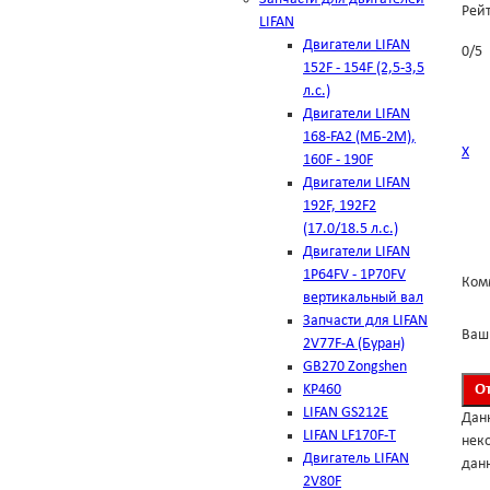
Рей
LIFAN
Двигатели LIFAN
0
/
5
152F - 154F (2,5-3,5
л.с.)
Двигатели LIFAN
168-FA2 (МБ-2М),
Х
160F - 190F
Двигатели LIFAN
192F, 192F2
(17.0/18.5 л.с.)
Двигатели LIFAN
1Р64FV - 1Р70FV
Ком
вертикальный вал
Запчасти для LIFAN
Ваш
2V77F-A (Буран)
GB270 Zongshen
KP460
LIFAN GS212E
Дан
LIFAN LF170F-T
неко
Двигатель LIFAN
данн
2V80F