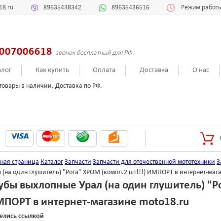
18.ru
89635438342
89635436516
Режим работы:
007006618
звонок бесплатный для РФ
алог
Как купить
Оплата
Доставка
О нас
товары в наличии. Доставка по РФ.
вная страница
Каталог
Запчасти
Запчасти для отечественной мототехники
З
 (на один глушитель) "Рога" ХРОМ (компл.2 шт!!!) ИМПОРТ в интернет-маг
убы выхлопные Урал (на один глушитель) "Ро
ПОРТ в интернет-магазине moto18.ru
елись ссылкой