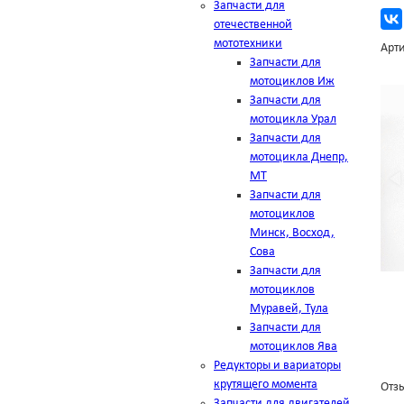
Запчасти для
отечественной
мототехники
Арти
Запчасти для
мотоциклов Иж
Запчасти для
мотоцикла Урал
Запчасти для
мотоцикла Днепр,
МТ
Запчасти для
мотоциклов
Минск, Восход,
Сова
Запчасти для
мотоциклов
Муравей, Тула
Запчасти для
мотоциклов Ява
Редукторы и вариаторы
крутящего момента
Отзы
Запчасти для двигателей