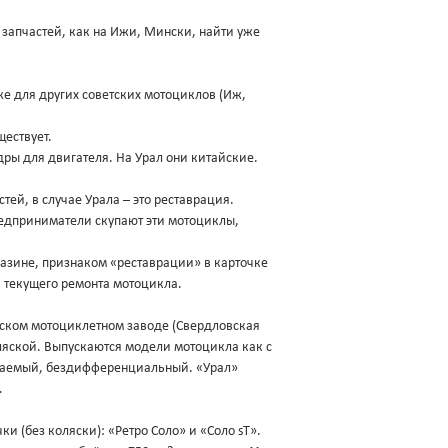
 запчастей, как на Ижи, Мински, найти уже
 же для других советских мотоциклов (Иж,
ществует.
дры для двигателя. На Урал они китайские.
стей, в случае Урала – это реставрация.
редприниматели скупают эти мотоциклы,
азине, признаком «реставрации» в карточке
и текущего ремонта мотоцикла.
ском мотоциклетном заводе (Свердловская
оляской. Выпускаются модели мотоцикла как с
лючаемый, бездифференциальный. «Урал»
.
ки (без коляски): «Ретро Соло» и «Соло sT».