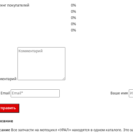
тинг покупателей
0%
0%
0%
0%
0%
ментарий
 Email
Ваше имя
исание
сание
Все запчасти на мотоцикл «УРАЛ» находятся в одном каталоге. Это з