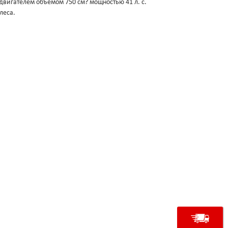
игателем объёмом 750 см? мощностью 41 л. с.
леса.