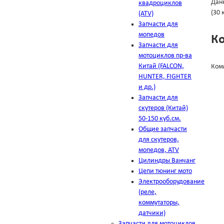
Дан
квадроциклов
(30 
(ATV)
Запчасти для
мопедов
К
Запчасти для
мотоциклов пр-ва
Китай (FALCON,
Ком
HUNTER, FIGHTER
и др.)
Запчасти для
скутеров (Китай)
50-150 куб.см.
Общие запчасти
для скутеров,
мопедов, ATV
Цилиндры Ванчанг
Цепи тюнинг мото
Электрооборудование
(реле,
коммутаторы,
датчики)
Запчасти для мотоциклов