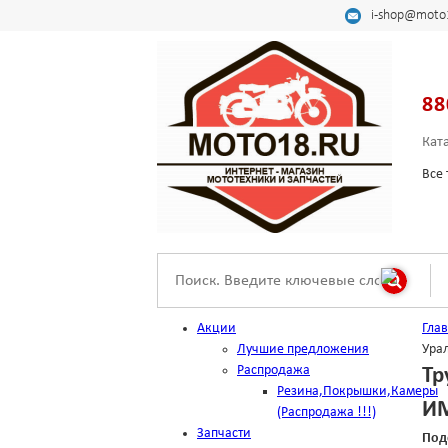
i-shop@moto
88
Кат
Все 
Акции
Гла
Лучшие предложения
Урал
Распродажа
Тр
Резина,Покрышки,Камеры
ИМ
(Распродажа !!!)
Запчасти
Под