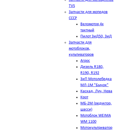
TVS
Запчасти для мопедов
СССР
Веломотор 4х
тактный
Пилот ЗиД50, ЗиД
Запчасти для
мотоблоков,
культиваторов
Агрос
Дизель R180,
R190, R192
ЗиП Мотолебедка
МЛ-1М "Бычок"
Каскад, Луч, Нева
Крот
МБ-2М (редуктор,
шасси)
Мотоблок WEIMA
WM 1100
Мотокультриватор