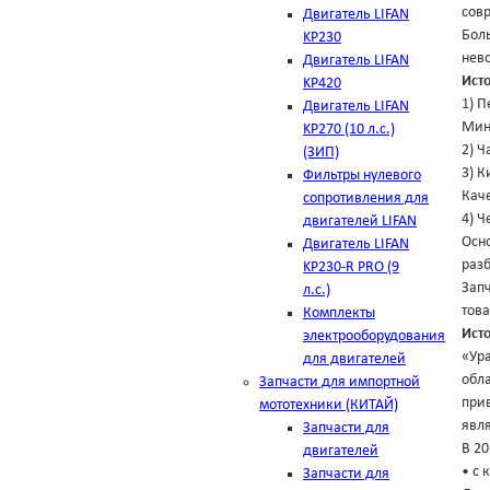
сов
Двигатель LIFAN
Боль
KP230
нев
Двигатель LIFAN
Ист
KP420
1) П
Двигатель LIFAN
Минс
KP270 (10 л.с.)
2) Ч
(ЗИП)
3) К
Фильтры нулевого
Кач
сопротивления для
4) Ч
двигателей LIFAN
Осно
Двигатель LIFAN
разб
KP230-R PRO (9
Зап
л.с.)
това
Комплекты
Ист
электрооборудования
«Ур
для двигателей
обла
Запчасти для импортной
при
мототехники (КИТАЙ)
явл
Запчасти для
В 2
двигателей
• с 
Запчасти для