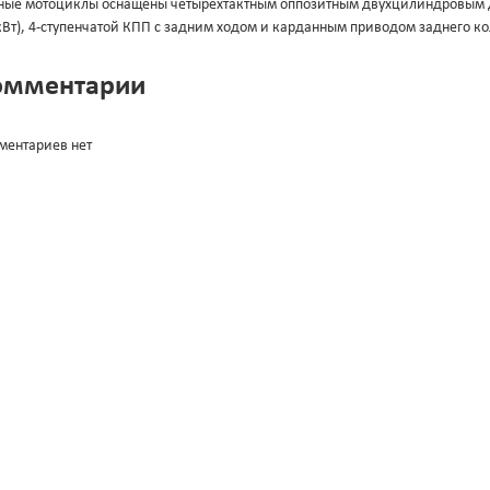
ные мотоциклы оснащены четырёхтактным оппозитным двухцилиндровым дв
кВт), 4-ступенчатой КПП с задним ходом и карданным приводом заднего ко
омментарии
ментариев нет