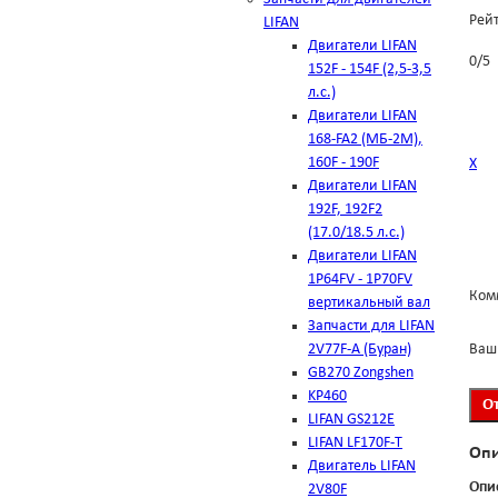
Рей
LIFAN
Двигатели LIFAN
0
/
5
152F - 154F (2,5-3,5
л.с.)
Двигатели LIFAN
168-FA2 (МБ-2М),
160F - 190F
Х
Двигатели LIFAN
192F, 192F2
(17.0/18.5 л.с.)
Двигатели LIFAN
1Р64FV - 1Р70FV
Ком
вертикальный вал
Запчасти для LIFAN
2V77F-A (Буран)
Ваш
GB270 Zongshen
KP460
LIFAN GS212E
LIFAN LF170F-T
Оп
Двигатель LIFAN
Опи
2V80F