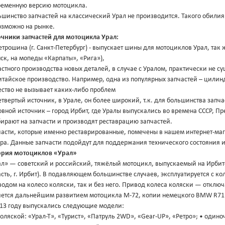
ременную версию мотоцикла.
шинство запчастей на классический Урал не производится. Такого обилия
озможно на рынке.
очники запчастей для мотоцикла Урал:
етрошина (г. Санкт-Петербург) - выпускает шины для мотоциклов Урал, так
к, на мопеды «Карпаты», «Рига»),
астного производства новых деталей, в случае с Уралом, практически не су
итайское производство. Например, одна из популярных запчастей – цилин
ество не вызывает каких-либо проблем
етвертый источник, в Урале, он более широкий, т.к. для большинства запча
вной источник – город Ирбит, где Уралы выпускались во времена СССР, П
ирают на запчасти и производят реставрацию запчастей.
части, которые именно реставрированные, помечены в нашем интернет-маг
ра. Данные запчасти подойдут для поддержания технического состояния 
ория мотоциклов «Урал»
ал» — советский и российский, тяжёлый мотоцикл, выпускаемый на Ирбит
сть, г. Ирбит). В подавляющем большинстве случаев, эксплуатируется с к
водом на колесо коляски, так и без него. Привод колеса коляски — отк
яется дальнейшим развитием мотоцикла М-72, копии немецкого BMW R71
013 году выпускались следующие модели:
коляской: «Урал-Т», «Турист», «Патруль 2WD», «Gear-UP», «Ретро»; • одиноч