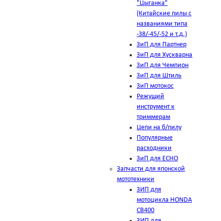
"Цыганка"
(Китайские пилы с
названиями типа
-38/-45/-52 и т.д.)
ЗиП для Партнер
ЗиП для Хускварна
ЗиП для Чемпион
ЗиП для Штиль
ЗиП мотокос
Режущий
инструмент к
триммерам
Цепи на б/пилу
Популярные
расходники
ЗиП для ЕСНО
Запчасти для японской
мототехники
ЗИП для
мотоцикла HONDA
CB400
ЗИП для