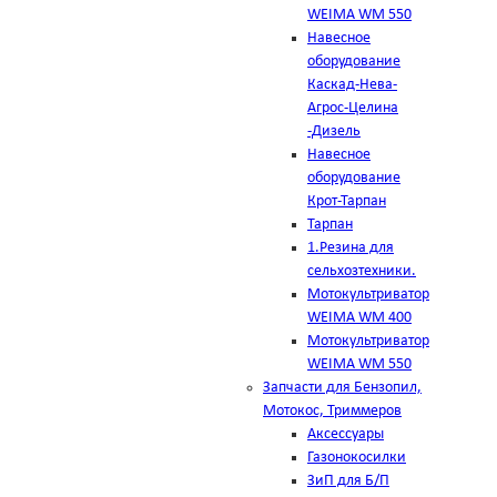
WEIMA WM 550
Навесное
оборудование
Каскад-Нева-
Агрос-Целина
-Дизель
Навесное
оборудование
Крот-Тарпан
Тарпан
1.Резина для
сельхозтехники.
Мотокультриватор
WEIMA WM 400
Мотокультриватор
WEIMA WM 550
Запчасти для Бензопил,
Мотокос, Триммеров
Аксессуары
Газонокосилки
ЗиП для Б/П