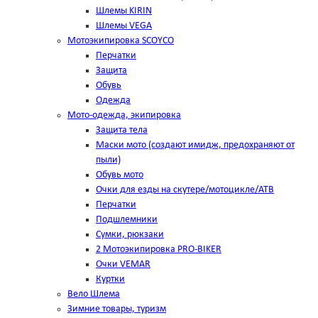
Шлемы KIRIN
Шлемы VEGA
Мотоэкипировка SCOYCO
Перчатки
Защита
Обувь
Одежда
Мото-одежда, экипировка
Защита тела
Маски мото (создают имидж, предохраняют от
пыли)
Обувь мото
Очки для езды на скутере/мотоцикле/АТВ
Перчатки
Подшлемники
Сумки, рюкзаки
2 Мотоэкипировка PRO-BIKER
Очки VEMAR
Куртки
Вело Шлема
Зимние товары, туризм