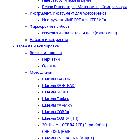
Генераторы и помпы LIFAN
Бензо Генераторы, Мотопомпы, Компрессоры
Инструмент, Инструмент для мотосервиса
Инструмент ИМПОРТ для СЕРВИСА
Фермерские приборы
Измельчители веток БОБЕР (Ижтехмаш)
Наборы инструмента
Одежда и экипировка
Вело экипировка
Перчатки
Одежда
Мотошлемы
Шлемы FALCON
Шлемы SAFELEAD
Шлемы SHIRO
Шлемы Tanked
Шлемы YAMAPA
Шлемы COBRA
Шлемы COBRA (HH)
20 Шлемы COBRA ECE (Евро-Кобра)
СНЕГОХОДНЫЕ
Шлемы TVS RACING (Индия)