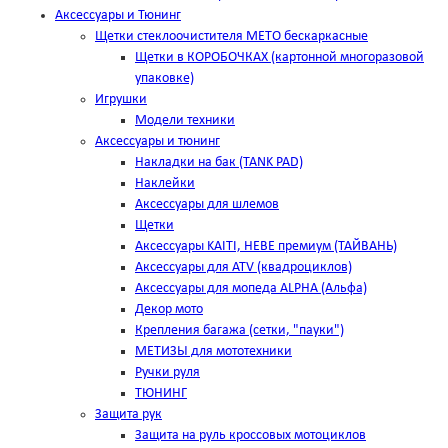
Аксессуары и Тюнинг
Щетки стеклоочистителя METO бескаркасные
Щетки в КОРОБОЧКАХ (картонной многоразовой
упаковке)
Игрушки
Модели техники
Аксессуары и тюнинг
Накладки на бак (TANK PAD)
Наклейки
Аксессуары для шлемов
Щетки
Аксессуары KAITI, HEBE премиум (ТАЙВАНЬ)
Аксессуары для ATV (квадроциклов)
Аксессуары для мопеда ALPHA (Альфа)
Декор мото
Крепления багажа (сетки, "пауки")
МЕТИЗЫ для мототехники
Ручки руля
ТЮНИНГ
Защита рук
Защита на руль кроссовых мотоциклов