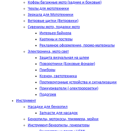
Кофры багажные мото (задние и боковые)
Чехлы для мототехники
Зеркала для Мототехники
Ветровые щитки (Ветровики)
Сувениры мото, подарки мото
Интерьер байкера
Картины и постеры
Рекламное оформление, промо-материалы
Электроника, мото свет
Защита визуальная на шлем
Поворотники (Боковые фонари)
Приборы
Ксенон, светотехника
Противоугонные устройства и сигнализации
Прикуриватели (-электророзетки)
Подогрев
Инструмент
Насадки для бензопил
Запчасти для насадок
Бензопилы, мотокосы, триммера, мойки
Инструмент,бензопилы, генераторы