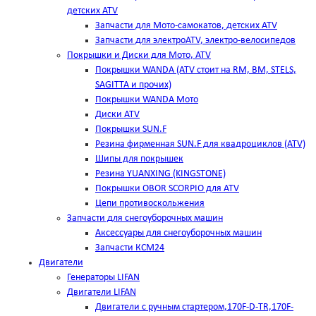
детских ATV
Запчасти для Мото-самокатов, детских ATV
Запчасти для электроATV, электро-велосипедов
Покрышки и Диски для Мото, ATV
Покрышки WANDA (АТV стоит на RM, BM, STELS,
SAGITTA и прочих)
Покрышки WANDA Мото
Диски ATV
Покрышки SUN.F
Резина фирменная SUN.F для квадроциклов (АТV)
Шипы для покрышек
Резина YUANXING (KINGSTONE)
Покрышки OBOR SCORPIO для ATV
Цепи противоскольжения
Запчасти для снегоуборочных машин
Аксессуары для снегоуборочных машин
Запчасти КСМ24
Двигатели
Генераторы LIFAN
Двигатели LIFAN
Двигатели с ручным стартером,170F-D-TR,170F-