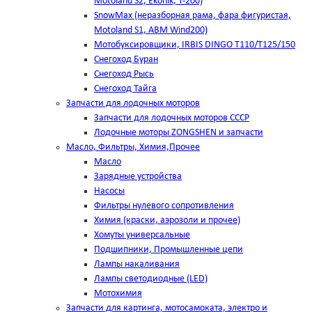
Motoland S2, Ekonik, T-200)
SnowMax (неразборная рама, фара фигуристая,
Motoland S1, ABM Wind200)
Мотобуксировщики, IRBIS DINGO Т110/Т125/150
Снегоход Буран
Снегоход Рысь
Снегоход Тайга
Запчасти для лодочных моторов
Запчасти для лодочных моторов СССР
Лодочные моторы ZONGSHEN и запчасти
Масло, Фильтры, Химия,Прочее
Масло
Зарядные устройства
Насосы
Фильтры нулевого сопротивления
Химия (краски, аэрозоли и прочее)
Хомуты универсальные
Подшипники, Промышленные цепи
Лампы накаливания
Лампы светодиодные (LED)
Мотохимия
Запчасти для картинга, мотосамоката, электро и