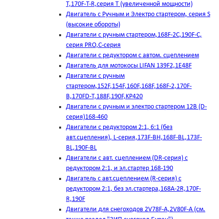
T,170F-T-R,серия Т (увеличенной мощности)
Двигатель с Ручным и Электро стартером, серия S
(высокие обороты)
Двигатели с ручным стартером,168F-2C,190F-C,
серия PRO,C-серия
Двигатели с редуктором с автом. сцеплением
Двигатель для мотокосы LIFAN 139F2,1E48F
Двигатели с ручным
стартером,152F,154F,160F,168F,168F-2,170F-
B,170FD-T,188F,190F,KP420
Двигатели с ручным и электро стартером 12В (D-
серия)168-460
Двигатели с редуктором 2:1, 6:1 (без
авт.сцепления), L-серия,173F-BH,168F-BL,173F-
BL,190F-BL
Двигатели с авт. сцеплением (DR-серия) с
редуктором 2:1, и эл.стартер 168-190
Двигатель с авт.сцеплением (R-серия) с
редуктором 2:1, без эл.стартера,168А-2R,170F-
R,190F
Двигатели для снегоходов 2V78F-A,2V80F-A (см.