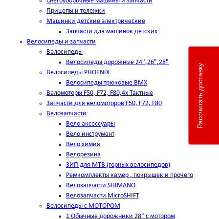
Снегоуборочные машины и запчасти
Прицепы и тележки
Машинки детские электрические
Запчасти для машинок детских
Велосипеды и запчасти
Велосипеды
Велосипеды дорожные 24",26",28"
Рассчитать доставку
Велосипеды PHOENIX
Велосипеды трюковые BMX
Веломоторы F50, F72, F80,4х Тактные
Запчасти для веломоторов F50, F72, F80
Велозапчасти
Вело аксессуары
Вело инструмент
Вело химия
Велорезина
ЗИП для MTB (горных велосипедов)
Ремкомплекты камер , покрышек и прочего
Велозапчасти SHIMANO
Велозапчасти MicroSHIFT
Велосипеды с МОТОРОМ
1 Обычные дорожники 28" с мотором