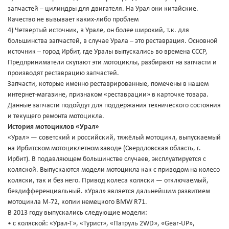
запчастей – цилиндры для двигателя. На Урал они китайские.
Качество не вызывает каких-либо проблем
4) Четвертый источник, в Урале, он более широкий, т.к. для
большинства запчастей, в случае Урала – это реставрация. Основной
источник – город Ирбит, где Уралы выпускались во времена СССР,
Предприниматели скупают эти мотоциклы, разбирают на запчасти и
производят реставрацию запчастей.
Запчасти, которые именно реставрированные, помечены в нашем
интернет-магазине, признаком «реставрации» в карточке товара.
Данные запчасти подойдут для поддержания технического состояния
и текущего ремонта мотоцикла.
История мотоциклов «Урал»
«Урал» — советский и российский, тяжёлый мотоцикл, выпускаемый
на Ирбитском мотоциклетном заводе (Свердловская область, г.
Ирбит). В подавляющем большинстве случаев, эксплуатируется с
коляской. Выпускаются модели мотоцикла как с приводом на колесо
коляски, так и без него. Привод колеса коляски — отключаемый,
бездифференциальный. «Урал» является дальнейшим развитием
мотоцикла М-72, копии немецкого BMW R71.
В 2013 году выпускались следующие модели:
• с коляской: «Урал-Т», «Турист», «Патруль 2WD», «Gear-UP»,