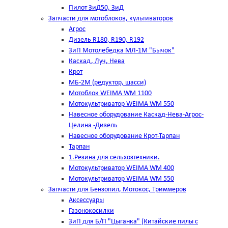
Пилот ЗиД50, ЗиД
Запчасти для мотоблоков, культиваторов
Агрос
Дизель R180, R190, R192
ЗиП Мотолебедка МЛ-1М "Бычок"
Каскад, Луч, Нева
Крот
МБ-2М (редуктор, шасси)
Мотоблок WEIMA WM 1100
Мотокультриватор WEIMA WM 550
Навесное оборудование Каскад-Нева-Агрос-
Целина -Дизель
Навесное оборудование Крот-Тарпан
Тарпан
1.Резина для сельхозтехники.
Мотокультриватор WEIMA WM 400
Мотокультриватор WEIMA WM 550
Запчасти для Бензопил, Мотокос, Триммеров
Аксессуары
Газонокосилки
ЗиП для Б/П "Цыганка" (Китайские пилы с