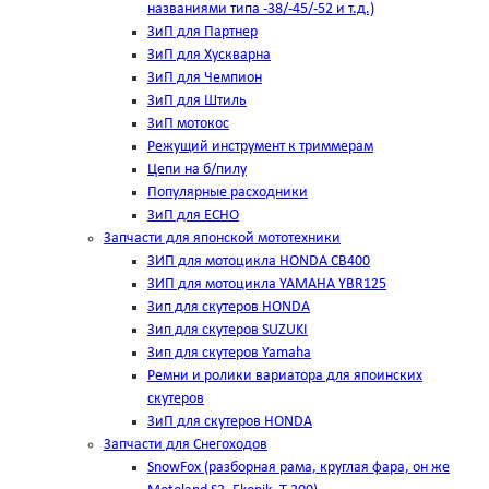
названиями типа -38/-45/-52 и т.д.)
ЗиП для Партнер
ЗиП для Хускварна
ЗиП для Чемпион
ЗиП для Штиль
ЗиП мотокос
Режущий инструмент к триммерам
Цепи на б/пилу
Популярные расходники
ЗиП для ЕСНО
Запчасти для японской мототехники
ЗИП для мотоцикла HONDA CB400
ЗИП для мотоцикла YAMAHA YBR125
Зип для скутеров HONDA
Зип для скутеров SUZUKI
Зип для скутеров Yamaha
Ремни и ролики вариатора для япоинских
скутеров
ЗиП для скутеров HONDA
Запчасти для Снегоходов
SnowFox (разборная рама, круглая фара, он же