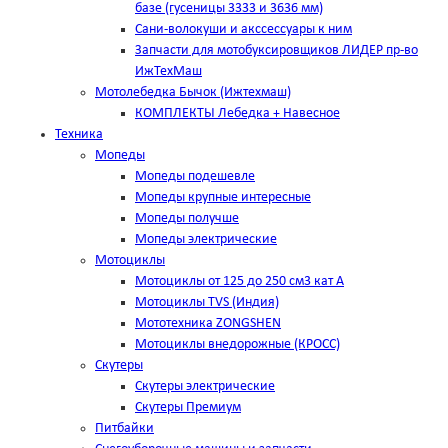
базе (гусеницы 3333 и 3636 мм)
Сани-волокуши и акссессуары к ним
Запчасти для мотобуксировщиков ЛИДЕР пр-во
ИжТехМаш
Мотолебедка Бычок (Ижтехмаш)
КОМПЛЕКТЫ Лебедка + Навесное
Техника
Мопеды
Мопеды подешевле
Мопеды крупные интересные
Мопеды получше
Мопеды электрические
Мотоциклы
Мотоциклы от 125 до 250 см3 кат А
Мотоциклы TVS (Индия)
Мототехника ZONGSHEN
Мотоциклы внедорожные (КРОСС)
Скутеры
Скутеры электрические
Скутеры Премиум
Питбайки