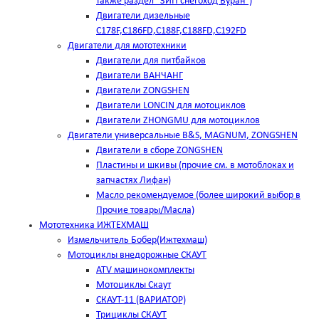
также раздел "ЗИП снегоход Буран")
Двигатели дизельные
C178F,С186FD,C188F,C188FD,C192FD
Двигатели для мототехники
Двигатели для питбайков
Двигатели ВАНЧАНГ
Двигатели ZONGSHEN
Двигатели LONCIN для мотоциклов
Двигатели ZHONGMU для мотоциклов
Двигатели универсальные B&S, MAGNUM, ZONGSHEN
Двигатели в сборе ZONGSHEN
Пластины и шкивы (прочие см. в мотоблоках и
запчастях Лифан)
Масло рекомендуемое (более широкий выбор в
Прочие товары/Масла)
Мототехника ИЖТЕХМАШ
Измельчитель Бобер(Ижтехмаш)
Мотоциклы внедорожные СКАУТ
ATV машинокомплекты
Мотоциклы Скаут
СКАУТ-11 (ВАРИАТОР)
Трициклы СКАУТ