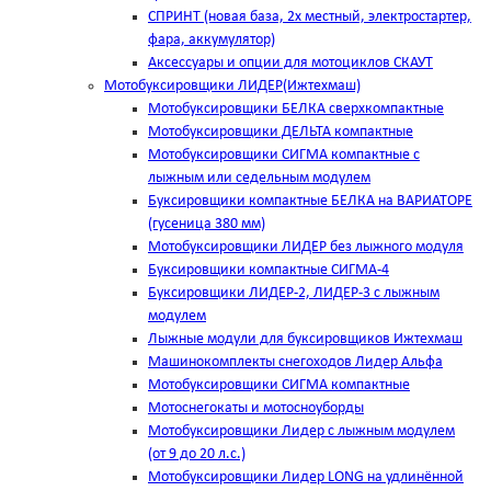
СПРИНТ (новая база, 2х местный, электростартер,
фара, аккумулятор)
Аксессуары и опции для мотоциклов СКАУТ
Мотобуксировщики ЛИДЕР(Ижтехмаш)
Мотобуксировщики БЕЛКА сверхкомпактные
Мотобуксировщики ДЕЛЬТА компактные
Мотобуксировщики СИГМА компактные с
лыжным или седельным модулем
Буксировщики компактные БЕЛКА на ВАРИАТОРЕ
(гусеница 380 мм)
Мотобуксировщики ЛИДЕР без лыжного модуля
Буксировщики компактные СИГМА-4
Буксировщики ЛИДЕР-2, ЛИДЕР-3 c лыжным
модулем
Лыжные модули для буксировщиков Ижтехмаш
Машинокомплекты снегоходов Лидер Альфа
Мотобуксировщики СИГМА компактные
Мотоснегокаты и мотосноуборды
Мотобуксировщики Лидер с лыжным модулем
(от 9 до 20 л.с.)
Мотобуксировщики Лидер LONG на удлинённой