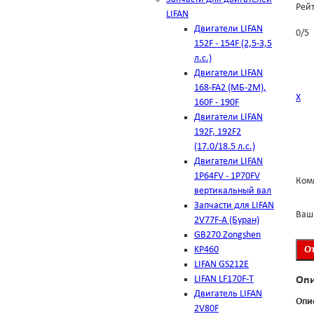
Рей
LIFAN
Двигатели LIFAN
0
/
5
152F - 154F (2,5-3,5
л.с.)
Двигатели LIFAN
168-FA2 (МБ-2М),
Х
160F - 190F
Двигатели LIFAN
192F, 192F2
(17.0/18.5 л.с.)
Двигатели LIFAN
1Р64FV - 1Р70FV
Ком
вертикальный вал
Запчасти для LIFAN
Ваш
2V77F-A (Буран)
GB270 Zongshen
KP460
LIFAN GS212E
LIFAN LF170F-T
Оп
Двигатель LIFAN
Опи
2V80F