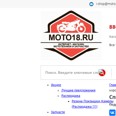
i-shop@moto
88
Кат
Все 
Акции
Гла
Лучшие предложения
коро
Распродажа
Сп
Резина,Покрышки,Камеры
Под
(Распродажа !!!)
Запчасти