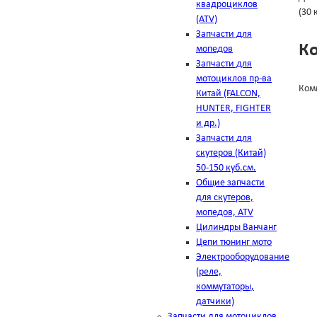
квадроциклов
(30 
(ATV)
Запчасти для
К
мопедов
Запчасти для
мотоциклов пр-ва
Ком
Китай (FALCON,
HUNTER, FIGHTER
и др.)
Запчасти для
скутеров (Китай)
50-150 куб.см.
Общие запчасти
для скутеров,
мопедов, ATV
Цилиндры Ванчанг
Цепи тюнинг мото
Электрооборудование
(реле,
коммутаторы,
датчики)
Запчасти для мотоциклов