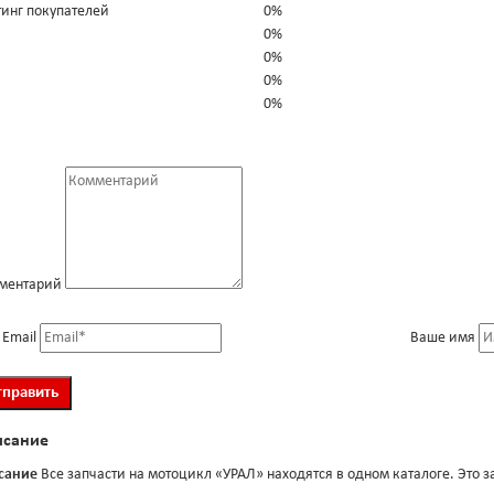
тинг покупателей
0%
0%
0%
0%
0%
ментарий
 Email
Ваше имя
исание
сание
Все запчасти на мотоцикл «УРАЛ» находятся в одном каталоге. Это з