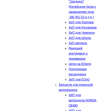
"Цыганка"
(Китайские пилы с
названиями типа
-38/-45/-52 и т.д.)
ЗиП для Партнер
ЗиП для Хускварна
ЗиП для Чемпион
ЗиП для Штиль
ЗиП мотокос
Режущий
инструмент к
триммерам
Цепи на б/пилу
Популярные
расходники
ЗиП для ЕСНО
Запчасти для японской
мототехники
ЗИП для
мотоцикла HONDA
CB400
ЗИП для