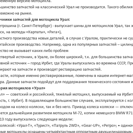
ременную версию мотоцикла.
шинство запчастей на классический Урал не производится. Такого обилия
озможно на рынке.
очники запчастей для мотоцикла Урал:
етрошина (г. Санкт-Петербург) - выпускает шины для мотоциклов Урал, так
к, на мопеды «Карпаты», «Рига»),
астного производства новых деталей, в случае с Уралом, практически не су
итайское производство. Например, одна из популярных запчастей – цилин
ество не вызывает каких-либо проблем
етвертый источник, в Урале, он более широкий, т.к. для большинства запча
вной источник – город Ирбит, где Уралы выпускались во времена СССР, П
ирают на запчасти и производят реставрацию запчастей.
части, которые именно реставрированные, помечены в нашем интернет-маг
ра. Данные запчасти подойдут для поддержания технического состояния 
ория мотоциклов «Урал»
ал» — советский и российский, тяжёлый мотоцикл, выпускаемый на Ирбит
сть, г. Ирбит). В подавляющем большинстве случаев, эксплуатируется с к
водом на колесо коляски, так и без него. Привод колеса коляски — отк
яется дальнейшим развитием мотоцикла М-72, копии немецкого BMW R71
013 году выпускались следующие модели:
коляской: «Урал-Т», «Турист», «Патруль 2WD», «Gear-UP», «Ретро»; • одиноч
ные мотоциклы оснащены четырёхтактным оппозитным двухцилиндровым дв