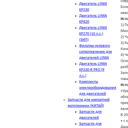
сов
Двигатель LIFAN
Боль
KP230
нев
Двигатель LIFAN
Ист
KP420
1) П
Двигатель LIFAN
Минс
KP270 (10 л.с.)
2) Ч
(ЗИП)
3) К
Фильтры нулевого
Кач
сопротивления для
4) Ч
двигателей LIFAN
Осно
Двигатель LIFAN
разб
KP230-R PRO (9
Зап
л.с.)
това
Комплекты
Ист
электрооборудования
«Ур
для двигателей
обла
Запчасти для импортной
при
мототехники (КИТАЙ)
явл
Запчасти для
В 2
двигателей
• с 
Запчасти для
Дан