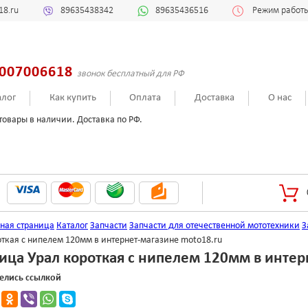
18.ru
89635438342
89635436516
Режим работы:
007006618
звонок бесплатный для РФ
алог
Как купить
Оплата
Доставка
О нас
товары в наличии. Доставка по РФ.
вная страница
Каталог
Запчасти
Запчасти для отечественной мототехники
З
ткая с нипелем 120мм в интернет-магазине moto18.ru
ица Урал короткая с нипелем 120мм в интер
елись ссылкой