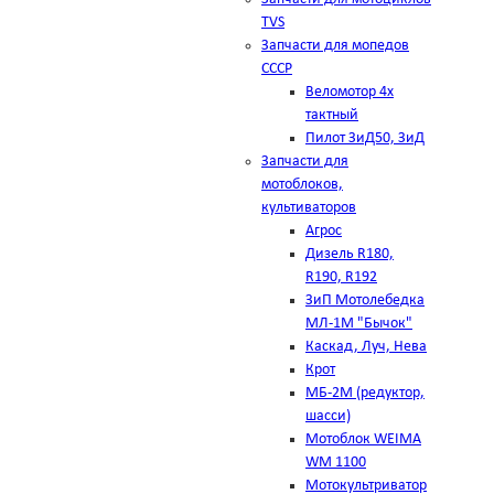
TVS
Запчасти для мопедов
СССР
Веломотор 4х
тактный
Пилот ЗиД50, ЗиД
Запчасти для
мотоблоков,
культиваторов
Агрос
Дизель R180,
R190, R192
ЗиП Мотолебедка
МЛ-1М "Бычок"
Каскад, Луч, Нева
Крот
МБ-2М (редуктор,
шасси)
Мотоблок WEIMA
WM 1100
Мотокультриватор