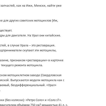
 запчастей, как на Ижи, Мински, найти уже
 же для других советских мотоциклов (Иж,
ществует.
дры для двигателя. На Урал они китайские.
стей, в случае Урала – это реставрация.
редприниматели скупают эти мотоциклы,
азине, признаком «реставрации» в карточке
и текущего ремонта мотоцикла.
ском мотоциклетном заводе (Свердловская
оляской. Выпускаются модели мотоцикла как с
лючаемый, бездифференциальный. «Урал»
.
ки (без коляски): «Ретро Соло» и «Соло sT».
игателем объёмом 750 см? мощностью 41 л. с.