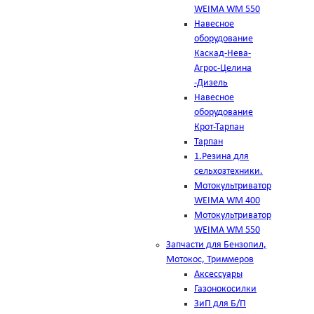
WEIMA WM 550
Навесное
оборудование
Каскад-Нева-
Агрос-Целина
-Дизель
Навесное
оборудование
Крот-Тарпан
Тарпан
1.Резина для
сельхозтехники.
Мотокультриватор
WEIMA WM 400
Мотокультриватор
WEIMA WM 550
Запчасти для Бензопил,
Мотокос, Триммеров
Аксессуары
Газонокосилки
ЗиП для Б/П