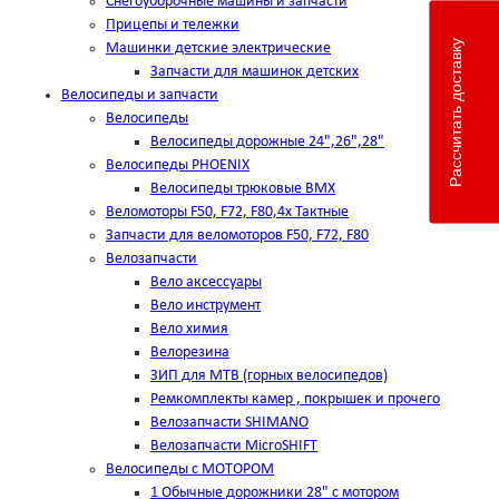
Снегоуборочные машины и запчасти
Прицепы и тележки
Рассчитать доставку
Машинки детские электрические
Запчасти для машинок детских
Велосипеды и запчасти
Велосипеды
Велосипеды дорожные 24",26",28"
Велосипеды PHOENIX
Велосипеды трюковые BMX
Веломоторы F50, F72, F80,4х Тактные
Запчасти для веломоторов F50, F72, F80
Велозапчасти
Вело аксессуары
Вело инструмент
Вело химия
Велорезина
ЗИП для MTB (горных велосипедов)
Ремкомплекты камер , покрышек и прочего
Велозапчасти SHIMANO
Велозапчасти MicroSHIFT
Велосипеды с МОТОРОМ
1 Обычные дорожники 28" с мотором