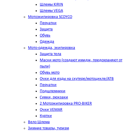
Шлемы KIRIN
Шлемы VEGA
Мотоэкипировка SCOYCO
Перчатки
Защита
Обувь
Одежда
Мото-одежда, экипировка
Защита тела
Маски мото (создают имидж, предохраняют от
пыли)
Обувь мото
Очки для езды на скутере/мотоцикле/АТВ
Перчатки
Подшлемники
Сумки, рюкзаки
2 Мотоэкипировка PRO-BIKER
Очки VEMAR
Куртки
Вело Шлема
Зимние товары, туризм