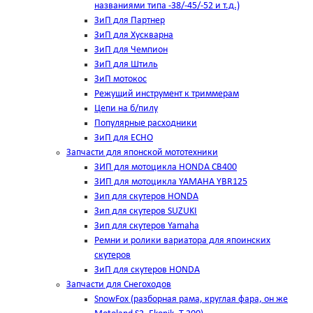
названиями типа -38/-45/-52 и т.д.)
ЗиП для Партнер
ЗиП для Хускварна
ЗиП для Чемпион
ЗиП для Штиль
ЗиП мотокос
Режущий инструмент к триммерам
Цепи на б/пилу
Популярные расходники
ЗиП для ЕСНО
Запчасти для японской мототехники
ЗИП для мотоцикла HONDA CB400
ЗИП для мотоцикла YAMAHA YBR125
Зип для скутеров HONDA
Зип для скутеров SUZUKI
Зип для скутеров Yamaha
Ремни и ролики вариатора для япоинских
скутеров
ЗиП для скутеров HONDA
Запчасти для Снегоходов
SnowFox (разборная рама, круглая фара, он же