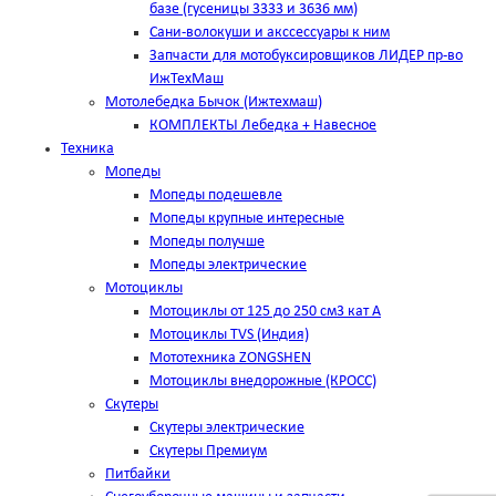
базе (гусеницы 3333 и 3636 мм)
Сани-волокуши и акссессуары к ним
Запчасти для мотобуксировщиков ЛИДЕР пр-во
ИжТехМаш
Мотолебедка Бычок (Ижтехмаш)
КОМПЛЕКТЫ Лебедка + Навесное
Техника
Мопеды
Мопеды подешевле
Мопеды крупные интересные
Мопеды получше
Мопеды электрические
Мотоциклы
Мотоциклы от 125 до 250 см3 кат А
Мотоциклы TVS (Индия)
Мототехника ZONGSHEN
Мотоциклы внедорожные (КРОСС)
Скутеры
Скутеры электрические
Скутеры Премиум
Питбайки