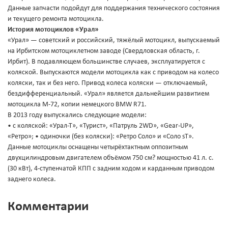
Данные запчасти подойдут для поддержания технического состояния
и текущего ремонта мотоцикла.
История мотоциклов «Урал»
«Урал» — советский и российский, тяжёлый мотоцикл, выпускаемый
на Ирбитском мотоциклетном заводе (Свердловская область, г.
Ирбит). В подавляющем большинстве случаев, эксплуатируется с
коляской. Выпускаются модели мотоцикла как с приводом на колесо
коляски, так и без него. Привод колеса коляски — отключаемый,
бездифференциальный. «Урал» является дальнейшим развитием
мотоцикла М-72, копии немецкого BMW R71.
В 2013 году выпускались следующие модели:
• с коляской: «Урал-Т», «Турист», «Патруль 2WD», «Gear-UP»,
«Ретро»; • одиночки (без коляски): «Ретро Соло» и «Соло sT».
Данные мотоциклы оснащены четырёхтактным оппозитным
двухцилиндровым двигателем объёмом 750 см? мощностью 41 л. с.
(30 кВт), 4-ступенчатой КПП с задним ходом и карданным приводом
заднего колеса.
Комментарии