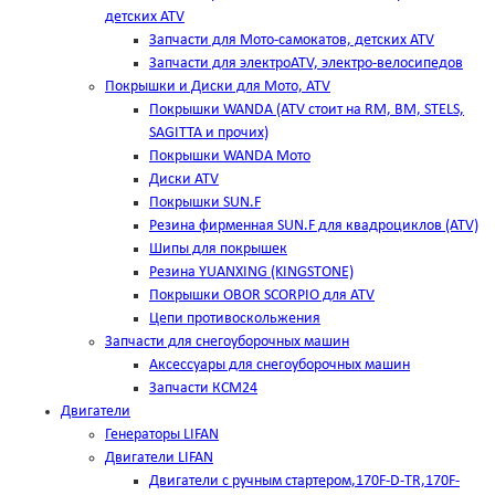
детских ATV
Запчасти для Мото-самокатов, детских ATV
Запчасти для электроATV, электро-велосипедов
Покрышки и Диски для Мото, ATV
Покрышки WANDA (АТV стоит на RM, BM, STELS,
SAGITTA и прочих)
Покрышки WANDA Мото
Диски ATV
Покрышки SUN.F
Резина фирменная SUN.F для квадроциклов (АТV)
Шипы для покрышек
Резина YUANXING (KINGSTONE)
Покрышки OBOR SCORPIO для ATV
Цепи противоскольжения
Запчасти для снегоуборочных машин
Аксессуары для снегоуборочных машин
Запчасти КСМ24
Двигатели
Генераторы LIFAN
Двигатели LIFAN
Двигатели с ручным стартером,170F-D-TR,170F-