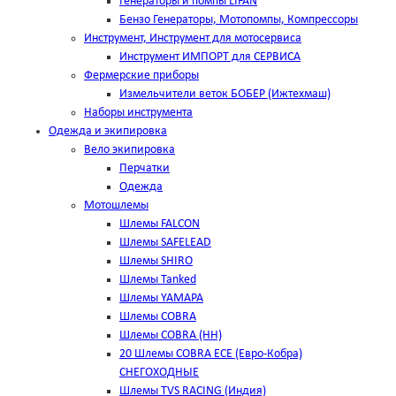
Генераторы и помпы LIFAN
Бензо Генераторы, Мотопомпы, Компрессоры
Инструмент, Инструмент для мотосервиса
Инструмент ИМПОРТ для СЕРВИСА
Фермерские приборы
Измельчители веток БОБЕР (Ижтехмаш)
Наборы инструмента
Одежда и экипировка
Вело экипировка
Перчатки
Одежда
Мотошлемы
Шлемы FALCON
Шлемы SAFELEAD
Шлемы SHIRO
Шлемы Tanked
Шлемы YAMAPA
Шлемы COBRA
Шлемы COBRA (HH)
20 Шлемы COBRA ECE (Евро-Кобра)
СНЕГОХОДНЫЕ
Шлемы TVS RACING (Индия)