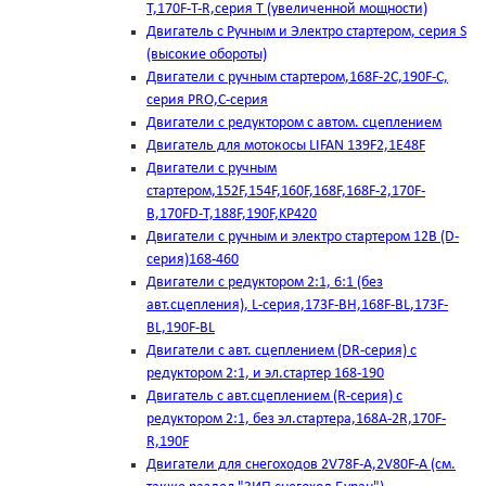
T,170F-T-R,серия Т (увеличенной мощности)
Двигатель с Ручным и Электро стартером, серия S
(высокие обороты)
Двигатели с ручным стартером,168F-2C,190F-C,
серия PRO,C-серия
Двигатели с редуктором с автом. сцеплением
Двигатель для мотокосы LIFAN 139F2,1E48F
Двигатели с ручным
стартером,152F,154F,160F,168F,168F-2,170F-
B,170FD-T,188F,190F,KP420
Двигатели с ручным и электро стартером 12В (D-
серия)168-460
Двигатели с редуктором 2:1, 6:1 (без
авт.сцепления), L-серия,173F-BH,168F-BL,173F-
BL,190F-BL
Двигатели с авт. сцеплением (DR-серия) с
редуктором 2:1, и эл.стартер 168-190
Двигатель с авт.сцеплением (R-серия) с
редуктором 2:1, без эл.стартера,168А-2R,170F-
R,190F
Двигатели для снегоходов 2V78F-A,2V80F-A (см.