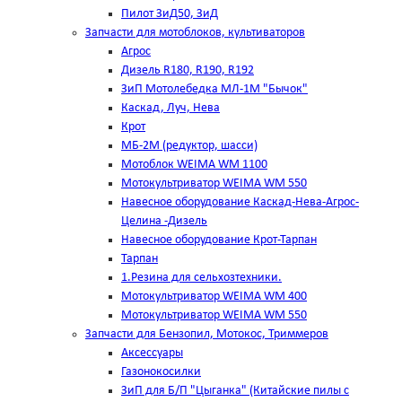
Пилот ЗиД50, ЗиД
Запчасти для мотоблоков, культиваторов
Агрос
Дизель R180, R190, R192
ЗиП Мотолебедка МЛ-1М "Бычок"
Каскад, Луч, Нева
Крот
МБ-2М (редуктор, шасси)
Мотоблок WEIMA WM 1100
Мотокультриватор WEIMA WM 550
Навесное оборудование Каскад-Нева-Агрос-
Целина -Дизель
Навесное оборудование Крот-Тарпан
Тарпан
1.Резина для сельхозтехники.
Мотокультриватор WEIMA WM 400
Мотокультриватор WEIMA WM 550
Запчасти для Бензопил, Мотокос, Триммеров
Аксессуары
Газонокосилки
ЗиП для Б/П "Цыганка" (Китайские пилы с