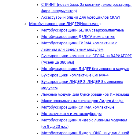
СПРИНТ (новая база, 2х местный, электростартер,
фара, аккумулятор)
Аксессуары и опции для мотоциклов СКАУТ
Мотобуксировщики ЛИДЕР(Ижтехмаш)
Мотобуксировщики БЕЛКА сверхкомпактные
Мотобуксировщики ДЕЛЬТА компактные
Мотобуксировщики СИГМА компактные с
лыжным или седельным модулем
Буксировщики компактные БЕЛКА на ВАРИАТОРЕ
(гусеница 380 мм)
Мотобуксировщики ЛИДЕР без лыжного модуля
Буксировщики компактные СИГМА-4
Буксировщики ЛИДЕР-2, ЛИДЕР-3 c лыжным
модулем
Лыжные модули для буксировщиков Ижтехмаш
Машинокомплекты снегоходов Лидер Альфа
Мотобуксировщики СИГМА компактные
Мотоснегокаты и мотосноуборды
Мотобуксировщики Лидер с лыжным модулем
(от 9 до 20 л.с.)
Мотобуксировщики Лидер LONG на удлинённой