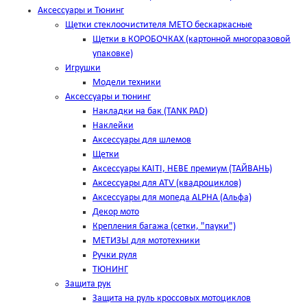
Аксессуары и Тюнинг
Щетки стеклоочистителя METO бескаркасные
Щетки в КОРОБОЧКАХ (картонной многоразовой
упаковке)
Игрушки
Модели техники
Аксессуары и тюнинг
Накладки на бак (TANK PAD)
Наклейки
Аксессуары для шлемов
Щетки
Аксессуары KAITI, HEBE премиум (ТАЙВАНЬ)
Аксессуары для ATV (квадроциклов)
Аксессуары для мопеда ALPHA (Альфа)
Декор мото
Крепления багажа (сетки, "пауки")
МЕТИЗЫ для мототехники
Ручки руля
ТЮНИНГ
Защита рук
Защита на руль кроссовых мотоциклов