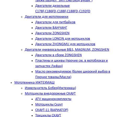
также раздел "ЗИП снегоход Буран")
Двигатели дизельные
C178F,С186FD,C188F,C188FD,C192FD
Двигатели для мототехники
Двигатели для питбайков
Двигатели ВАНЧАНГ
Двигатели ZONGSHEN
Двигатели LONCIN для мотоциклов
Двигатели ZHONGMU для мотоциклов
Двигатели универсальные B&S, MAGNUM, ZONGSHEN
Двигатели в сборе ZONGSHEN
Пластины и шкивы (прочие см. в мотоблоках и
запчастях Лифан)
Масло рекомендуемое (более широкий выбор в
Прочие товары/Масла)
Мототехника ИЖТЕХМАШ
Измельчитель Бобер(Ижтехмаш)
Мотоциклы внедорожные СКАУТ
ATV машинокомплекты
Мотоциклы Скаут
СКАУТ-11 (ВАРИАТОР)
Трициклы СКАУТ