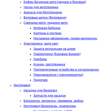
Кофры багажные мото (задние и боковые)
Чехлы для мототехники
Зеркала для Мототехники
Ветровые щитки (Ветровики)
Сувениры мото, подарки мото
Интерьер байкера
Картины и постеры
Рекламное оформление, промо-материалы
Электроника, мото свет
Защита визуальная на шлем
Поворотники (Боковые фонари)
Приборы
Ксенон, светотехника
Противоугонные устройства и сигнализации
Прикуриватели (-электророзетки)
Подогрев
Инструмент
Насадки для бензопил
Запчасти для насадок
Бензопилы, мотокосы, триммера, мойки
Инструмент,бензопилы, генераторы