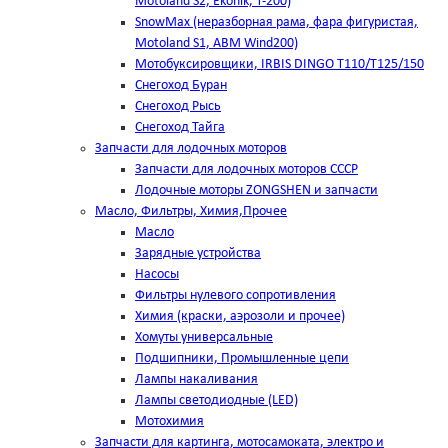
Motoland S2, Ekonik, T-200)
SnowMax (неразборная рама, фара фигуристая,
Motoland S1, ABM Wind200)
Мотобуксировщики, IRBIS DINGO Т110/Т125/150
Снегоход Буран
Снегоход Рысь
Снегоход Тайга
Запчасти для лодочных моторов
Запчасти для лодочных моторов СССР
Лодочные моторы ZONGSHEN и запчасти
Масло, Фильтры, Химия,Прочее
Масло
Зарядные устройства
Насосы
Фильтры нулевого сопротивления
Химия (краски, аэрозоли и прочее)
Хомуты универсальные
Подшипники, Промышленные цепи
Лампы накаливания
Лампы светодиодные (LED)
Мотохимия
Запчасти для картинга, мотосамоката, электро и