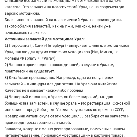
Описание
Все запчасти на мотоцикл «УРАЛ» находятся в одном
каталоге. Это запчасти на классический Урал, не на современную
версию мотоцикла.
Большинство запчастей на классический Урал не производится.
Такого обилия запчастей, как на Ижи, Мински, найти уже
невозможно на рынке.
Источники запчастей для мотоцикла Урал:
1) Петрошина (г. Санкт-Петербург) - выпускает шины для мотоциклов
Урал, так же для других советских мотоциклов (Иж, Минск, на
мопеды «Карпаты», «Рига»),
2) Частного производства новых деталей, в случае с Уралом,
практически не существует.
3) Китайское производство. Например, одна из популярных
запчастей – цилиндры для двигателя. На Урал они китайские.
Качество не вызывает каких-либо проблем
4) Четвертый источник, в Урале, он более широкий, т.к. для
большинства запчастей, в случае Урала – это реставрация. Основной
источник – город Ирбит, где Уралы выпускались во времена СССР,
Предприниматели скупают эти мотоциклы, разбирают на запчасти и
производят реставрацию запчастей.
Запчасти, которые именно реставрированные, помечены в нашем
интернет-магазине, признаком «реставрации» в карточке товара.