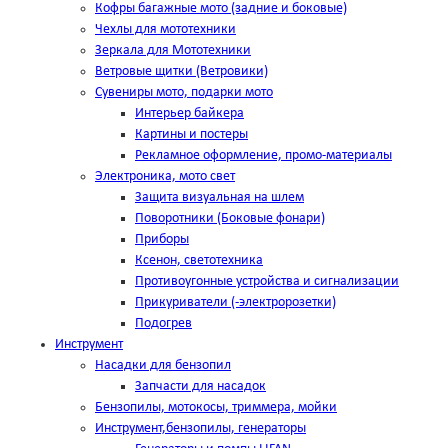
Кофры багажные мото (задние и боковые)
Чехлы для мототехники
Зеркала для Мототехники
Ветровые щитки (Ветровики)
Сувениры мото, подарки мото
Интерьер байкера
Картины и постеры
Рекламное оформление, промо-материалы
Электроника, мото свет
Защита визуальная на шлем
Поворотники (Боковые фонари)
Приборы
Ксенон, светотехника
Противоугонные устройства и сигнализации
Прикуриватели (-электророзетки)
Подогрев
Инструмент
Насадки для бензопил
Запчасти для насадок
Бензопилы, мотокосы, триммера, мойки
Инструмент,бензопилы, генераторы