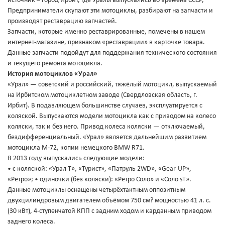
источник – город Ирбит, где Уралы выпускались во времена СССР,
Предприниматели скупают эти мотоциклы, разбирают на запчасти и
производят реставрацию запчастей.
Запчасти, которые именно реставрированные, помечены в нашем
интернет-магазине, признаком «реставрации» в карточке товара.
Данные запчасти подойдут для поддержания технического состояния
и текущего ремонта мотоцикла.
История мотоциклов «Урал»
«Урал» — советский и российский, тяжёлый мотоцикл, выпускаемый
на Ирбитском мотоциклетном заводе (Свердловская область, г.
Ирбит). В подавляющем большинстве случаев, эксплуатируется с
коляской. Выпускаются модели мотоцикла как с приводом на колесо
коляски, так и без него. Привод колеса коляски — отключаемый,
бездифференциальный. «Урал» является дальнейшим развитием
мотоцикла М-72, копии немецкого BMW R71.
В 2013 году выпускались следующие модели:
• с коляской: «Урал-Т», «Турист», «Патруль 2WD», «Gear-UP»,
«Ретро»; • одиночки (без коляски): «Ретро Соло» и «Соло sT».
Данные мотоциклы оснащены четырёхтактным оппозитным
двухцилиндровым двигателем объёмом 750 см? мощностью 41 л. с.
(30 кВт), 4-ступенчатой КПП с задним ходом и карданным приводом
заднего колеса.