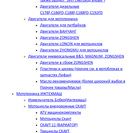
также раздел "ЗИП снегоход Буран")
Двигатели дизельные
C178F,С186FD,C188F,C188FD,C192FD
Двигатели для мототехники
Двигатели для питбайков
Двигатели ВАНЧАНГ
Двигатели ZONGSHEN
Двигатели LONCIN для мотоциклов
Двигатели ZHONGMU для мотоциклов
Двигатели универсальные B&S, MAGNUM, ZONGSHEN
Двигатели в сборе ZONGSHEN
Пластины и шкивы (прочие см. в мотоблоках и
запчастях Лифан)
Масло рекомендуемое (более широкий выбор в
Прочие товары/Масла)
Мототехника ИЖТЕХМАШ
Измельчитель Бобер(Ижтехмаш)
Мотоциклы внедорожные СКАУТ
ATV машинокомплекты
Мотоциклы Скаут
СКАУТ-11 (ВАРИАТОР)
Трициклы СКАУТ