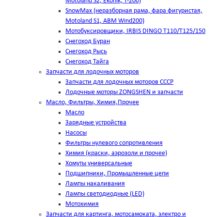
Motoland S2, Ekonik, T-200)
SnowMax (неразборная рама, фара фигуристая,
Motoland S1, ABM Wind200)
Мотобуксировщики, IRBIS DINGO Т110/Т125/150
Снегоход Буран
Снегоход Рысь
Снегоход Тайга
Запчасти для лодочных моторов
Запчасти для лодочных моторов СССР
Лодочные моторы ZONGSHEN и запчасти
Масло, Фильтры, Химия,Прочее
Масло
Зарядные устройства
Насосы
Фильтры нулевого сопротивления
Химия (краски, аэрозоли и прочее)
Хомуты универсальные
Подшипники, Промышленные цепи
Лампы накаливания
Лампы светодиодные (LED)
Мотохимия
Запчасти для картинга, мотосамоката, электро и