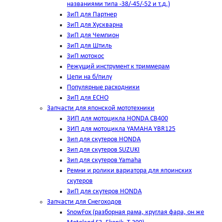
названиями типа -38/-45/-52 и т.д.)
ЗиП для Партнер
ЗиП для Хускварна
ЗиП для Чемпион
ЗиП для Штиль
ЗиП мотокос
Режущий инструмент к триммерам
Цепи на б/пилу
Популярные расходники
ЗиП для ЕСНО
Запчасти для японской мототехники
ЗИП для мотоцикла HONDA CB400
ЗИП для мотоцикла YAMAHA YBR125
Зип для скутеров HONDA
Зип для скутеров SUZUKI
Зип для скутеров Yamaha
Ремни и ролики вариатора для япоинских
скутеров
ЗиП для скутеров HONDA
Запчасти для Снегоходов
SnowFox (разборная рама, круглая фара, он же