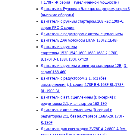
T,170F-T-R,серия Т (увеличенной мощности)
Двигатель с Ручным и Электро стартером, серия S
(высокие обороты)
Двигатели с ручным стартером,168F-2C,190F-C,
серия PRO,C-серия
Двигатели с редуктором с автом. сцеплением
Двигатель для мотокосы LIFAN 139F2,1E48F
Двигатели с ручным
стартером,152F,154F,160F,168F,168F-2,170F-
B,170FD-T,188F,190F,KP420
Двигатели с ручным и электро стартером 12В (D-
серия)168-460
Двигатели с редуктором 2:1, 6:1 (без
авт.сцепления), L-серия,173F-BH,168F-BL,173F-
BL,190F-BL
Двигатели с авт. сцеплением (DR-серия) с
редуктором 2:1, и эл.стартер 168-190
Двигатель с авт.сцеплением (R-серия) с
редуктором 2:1, без эл.стартера,168А-2R,170F-
R,190F
Двигатели для снегоходов 2V78F-A,2V80F-A (см.