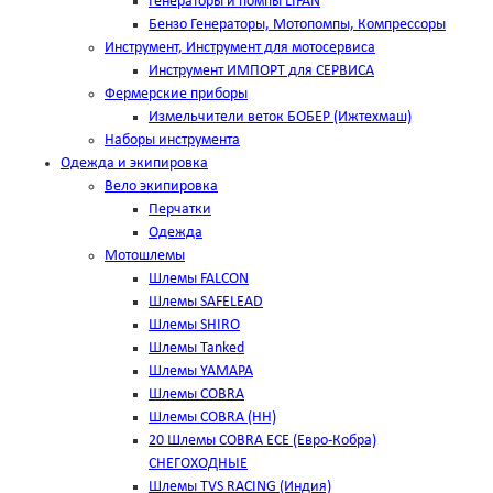
Генераторы и помпы LIFAN
Бензо Генераторы, Мотопомпы, Компрессоры
Инструмент, Инструмент для мотосервиса
Инструмент ИМПОРТ для СЕРВИСА
Фермерские приборы
Измельчители веток БОБЕР (Ижтехмаш)
Наборы инструмента
Одежда и экипировка
Вело экипировка
Перчатки
Одежда
Мотошлемы
Шлемы FALCON
Шлемы SAFELEAD
Шлемы SHIRO
Шлемы Tanked
Шлемы YAMAPA
Шлемы COBRA
Шлемы COBRA (HH)
20 Шлемы COBRA ECE (Евро-Кобра)
СНЕГОХОДНЫЕ
Шлемы TVS RACING (Индия)