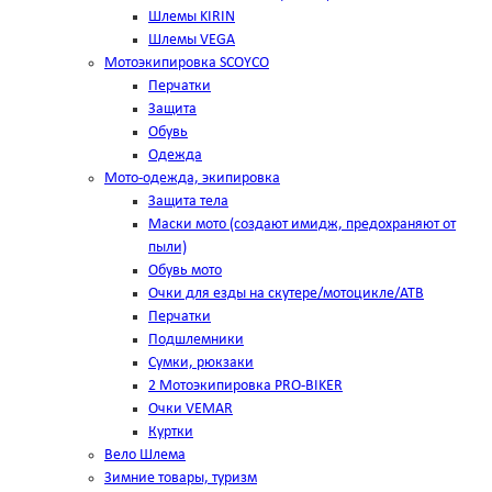
Шлемы KIRIN
Шлемы VEGA
Мотоэкипировка SCOYCO
Перчатки
Защита
Обувь
Одежда
Мото-одежда, экипировка
Защита тела
Маски мото (создают имидж, предохраняют от
пыли)
Обувь мото
Очки для езды на скутере/мотоцикле/АТВ
Перчатки
Подшлемники
Сумки, рюкзаки
2 Мотоэкипировка PRO-BIKER
Очки VEMAR
Куртки
Вело Шлема
Зимние товары, туризм