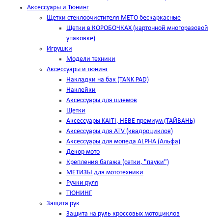
Аксессуары и Тюнинг
Щетки стеклоочистителя METO бескаркасные
Щетки в КОРОБОЧКАХ (картонной многоразовой
упаковке)
Игрушки
Модели техники
Аксессуары и тюнинг
Накладки на бак (TANK PAD)
Наклейки
Аксессуары для шлемов
Щетки
Аксессуары KAITI, HEBE премиум (ТАЙВАНЬ)
Аксессуары для ATV (квадроциклов)
Аксессуары для мопеда ALPHA (Альфа)
Декор мото
Крепления багажа (сетки, "пауки")
МЕТИЗЫ для мототехники
Ручки руля
ТЮНИНГ
Защита рук
Защита на руль кроссовых мотоциклов