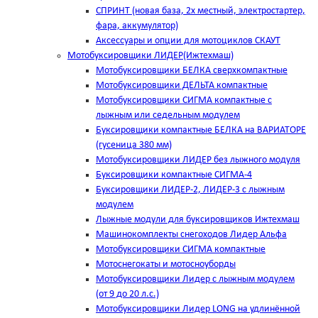
СПРИНТ (новая база, 2х местный, электростартер,
фара, аккумулятор)
Аксессуары и опции для мотоциклов СКАУТ
Мотобуксировщики ЛИДЕР(Ижтехмаш)
Мотобуксировщики БЕЛКА сверхкомпактные
Мотобуксировщики ДЕЛЬТА компактные
Мотобуксировщики СИГМА компактные с
лыжным или седельным модулем
Буксировщики компактные БЕЛКА на ВАРИАТОРЕ
(гусеница 380 мм)
Мотобуксировщики ЛИДЕР без лыжного модуля
Буксировщики компактные СИГМА-4
Буксировщики ЛИДЕР-2, ЛИДЕР-3 c лыжным
модулем
Лыжные модули для буксировщиков Ижтехмаш
Машинокомплекты снегоходов Лидер Альфа
Мотобуксировщики СИГМА компактные
Мотоснегокаты и мотосноуборды
Мотобуксировщики Лидер с лыжным модулем
(от 9 до 20 л.с.)
Мотобуксировщики Лидер LONG на удлинённой