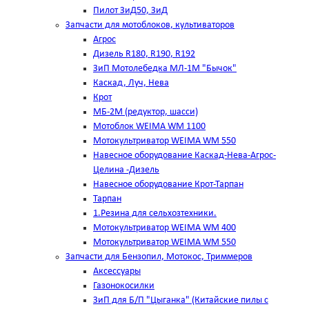
Пилот ЗиД50, ЗиД
Запчасти для мотоблоков, культиваторов
Агрос
Дизель R180, R190, R192
ЗиП Мотолебедка МЛ-1М "Бычок"
Каскад, Луч, Нева
Крот
МБ-2М (редуктор, шасси)
Мотоблок WEIMA WM 1100
Мотокультриватор WEIMA WM 550
Навесное оборудование Каскад-Нева-Агрос-
Целина -Дизель
Навесное оборудование Крот-Тарпан
Тарпан
1.Резина для сельхозтехники.
Мотокультриватор WEIMA WM 400
Мотокультриватор WEIMA WM 550
Запчасти для Бензопил, Мотокос, Триммеров
Аксессуары
Газонокосилки
ЗиП для Б/П "Цыганка" (Китайские пилы с