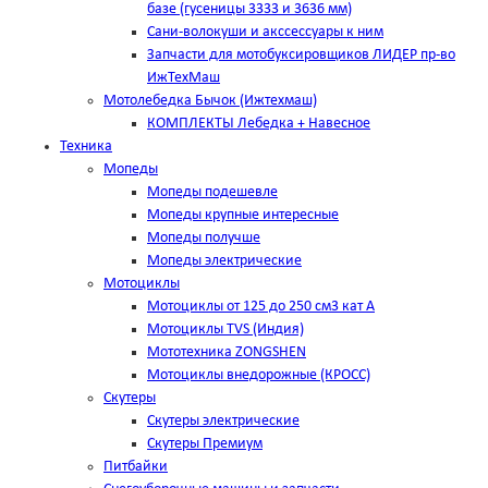
базе (гусеницы 3333 и 3636 мм)
Сани-волокуши и акссессуары к ним
Запчасти для мотобуксировщиков ЛИДЕР пр-во
ИжТехМаш
Мотолебедка Бычок (Ижтехмаш)
КОМПЛЕКТЫ Лебедка + Навесное
Техника
Мопеды
Мопеды подешевле
Мопеды крупные интересные
Мопеды получше
Мопеды электрические
Мотоциклы
Мотоциклы от 125 до 250 см3 кат А
Мотоциклы TVS (Индия)
Мототехника ZONGSHEN
Мотоциклы внедорожные (КРОСС)
Скутеры
Скутеры электрические
Скутеры Премиум
Питбайки