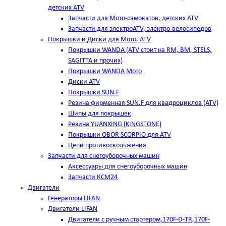
детских ATV
Запчасти для Мото-самокатов, детских ATV
Запчасти для электроATV, электро-велосипедов
Покрышки и Диски для Мото, ATV
Покрышки WANDA (АТV стоит на RM, BM, STELS,
SAGITTA и прочих)
Покрышки WANDA Мото
Диски ATV
Покрышки SUN.F
Резина фирменная SUN.F для квадроциклов (АТV)
Шипы для покрышек
Резина YUANXING (KINGSTONE)
Покрышки OBOR SCORPIO для ATV
Цепи противоскольжения
Запчасти для снегоуборочных машин
Аксессуары для снегоуборочных машин
Запчасти КСМ24
Двигатели
Генераторы LIFAN
Двигатели LIFAN
Двигатели с ручным стартером,170F-D-TR,170F-