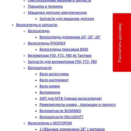
Снегоуборочные машины и запчасти
Прицепы и тележки
Машинки детские электрические
Запчасти для машинок детских
Велосипеды и запчасти
Рассчитать доставку
Велосипеды
Велосипеды дорожные 24",26",28"
Велосипеды PHOENIX
Велосипеды трюковые BMX
Веломоторы F50, F72, F80,4х Тактные
Запчасти для веломоторов F50, F72, F80
Велозапчасти
Вело аксессуары
Вело инструмент
Вело химия
Велорезина
ЗИП для MTB (горных велосипедов)
Ремкомплекты камер , покрышек и прочего
Велозапчасти SHIMANO
Велозапчасти MicroSHIFT
Велосипеды с МОТОРОМ
1 Обычные дорожники 28" с мотором