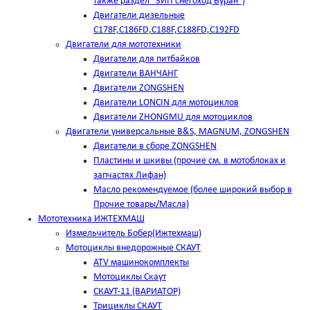
также раздел "ЗИП снегоход Буран")
Двигатели дизельные
C178F,С186FD,C188F,C188FD,C192FD
Двигатели для мототехники
Двигатели для питбайков
Двигатели ВАНЧАНГ
Двигатели ZONGSHEN
Двигатели LONCIN для мотоциклов
Двигатели ZHONGMU для мотоциклов
Двигатели универсальные B&S, MAGNUM, ZONGSHEN
Двигатели в сборе ZONGSHEN
Пластины и шкивы (прочие см. в мотоблоках и
запчастях Лифан)
Масло рекомендуемое (более широкий выбор в
Прочие товары/Масла)
Мототехника ИЖТЕХМАШ
Измельчитель Бобер(Ижтехмаш)
Мотоциклы внедорожные СКАУТ
ATV машинокомплекты
Мотоциклы Скаут
СКАУТ-11 (ВАРИАТОР)
Трициклы СКАУТ