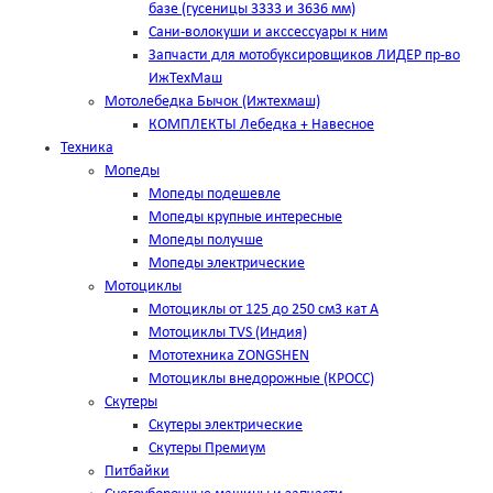
базе (гусеницы 3333 и 3636 мм)
Сани-волокуши и акссессуары к ним
Запчасти для мотобуксировщиков ЛИДЕР пр-во
ИжТехМаш
Мотолебедка Бычок (Ижтехмаш)
КОМПЛЕКТЫ Лебедка + Навесное
Техника
Мопеды
Мопеды подешевле
Мопеды крупные интересные
Мопеды получше
Мопеды электрические
Мотоциклы
Мотоциклы от 125 до 250 см3 кат А
Мотоциклы TVS (Индия)
Мототехника ZONGSHEN
Мотоциклы внедорожные (КРОСС)
Скутеры
Скутеры электрические
Скутеры Премиум
Питбайки