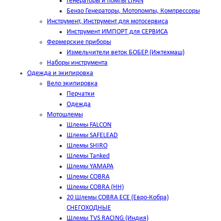
Генераторы и помпы LIFAN
Бензо Генераторы, Мотопомпы, Компрессоры
Инструмент, Инструмент для мотосервиса
Инструмент ИМПОРТ для СЕРВИСА
Фермерские приборы
Измельчители веток БОБЕР (Ижтехмаш)
Наборы инструмента
Одежда и экипировка
Вело экипировка
Перчатки
Одежда
Мотошлемы
Шлемы FALCON
Шлемы SAFELEAD
Шлемы SHIRO
Шлемы Tanked
Шлемы YAMAPA
Шлемы COBRA
Шлемы COBRA (HH)
20 Шлемы COBRA ECE (Евро-Кобра)
СНЕГОХОДНЫЕ
Шлемы TVS RACING (Индия)