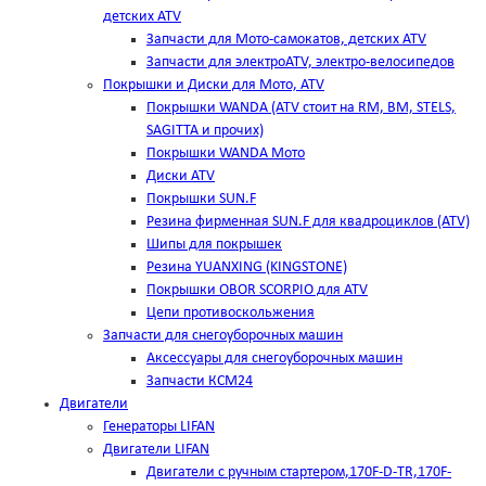
детских ATV
Запчасти для Мото-самокатов, детских ATV
Запчасти для электроATV, электро-велосипедов
Покрышки и Диски для Мото, ATV
Покрышки WANDA (АТV стоит на RM, BM, STELS,
SAGITTA и прочих)
Покрышки WANDA Мото
Диски ATV
Покрышки SUN.F
Резина фирменная SUN.F для квадроциклов (АТV)
Шипы для покрышек
Резина YUANXING (KINGSTONE)
Покрышки OBOR SCORPIO для ATV
Цепи противоскольжения
Запчасти для снегоуборочных машин
Аксессуары для снегоуборочных машин
Запчасти КСМ24
Двигатели
Генераторы LIFAN
Двигатели LIFAN
Двигатели с ручным стартером,170F-D-TR,170F-