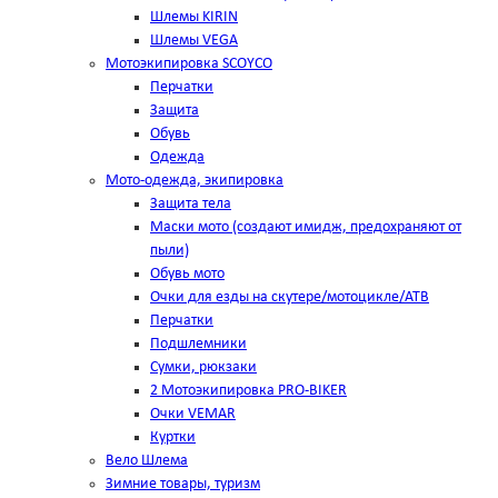
Шлемы KIRIN
Шлемы VEGA
Мотоэкипировка SCOYCO
Перчатки
Защита
Обувь
Одежда
Мото-одежда, экипировка
Защита тела
Маски мото (создают имидж, предохраняют от
пыли)
Обувь мото
Очки для езды на скутере/мотоцикле/АТВ
Перчатки
Подшлемники
Сумки, рюкзаки
2 Мотоэкипировка PRO-BIKER
Очки VEMAR
Куртки
Вело Шлема
Зимние товары, туризм