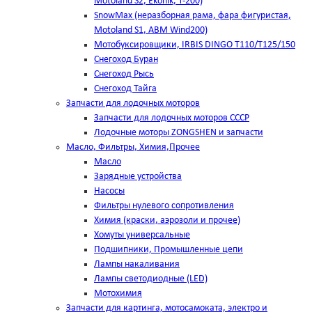
Motoland S2, Ekonik, T-200)
SnowMax (неразборная рама, фара фигуристая,
Motoland S1, ABM Wind200)
Мотобуксировщики, IRBIS DINGO Т110/Т125/150
Снегоход Буран
Снегоход Рысь
Снегоход Тайга
Запчасти для лодочных моторов
Запчасти для лодочных моторов СССР
Лодочные моторы ZONGSHEN и запчасти
Масло, Фильтры, Химия,Прочее
Масло
Зарядные устройства
Насосы
Фильтры нулевого сопротивления
Химия (краски, аэрозоли и прочее)
Хомуты универсальные
Подшипники, Промышленные цепи
Лампы накаливания
Лампы светодиодные (LED)
Мотохимия
Запчасти для картинга, мотосамоката, электро и