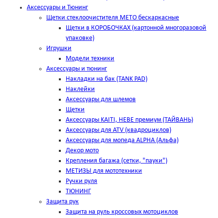
Аксессуары и Тюнинг
Щетки стеклоочистителя METO бескаркасные
Щетки в КОРОБОЧКАХ (картонной многоразовой
упаковке)
Игрушки
Модели техники
Аксессуары и тюнинг
Накладки на бак (TANK PAD)
Наклейки
Аксессуары для шлемов
Щетки
Аксессуары KAITI, HEBE премиум (ТАЙВАНЬ)
Аксессуары для ATV (квадроциклов)
Аксессуары для мопеда ALPHA (Альфа)
Декор мото
Крепления багажа (сетки, "пауки")
МЕТИЗЫ для мототехники
Ручки руля
ТЮНИНГ
Защита рук
Защита на руль кроссовых мотоциклов