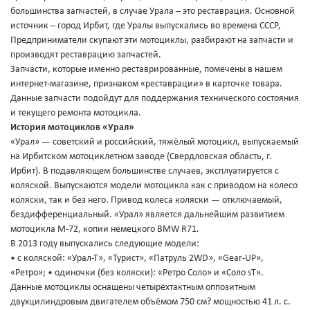
большинства запчастей, в случае Урала – это реставрация. Основной
источник – город Ирбит, где Уралы выпускались во времена СССР,
Предприниматели скупают эти мотоциклы, разбирают на запчасти и
производят реставрацию запчастей.
Запчасти, которые именно реставрированные, помечены в нашем
интернет-магазине, признаком «реставрации» в карточке товара.
Данные запчасти подойдут для поддержания технического состояния
и текущего ремонта мотоцикла.
История мотоциклов «Урал»
«Урал» — советский и российский, тяжёлый мотоцикл, выпускаемый
на Ирбитском мотоциклетном заводе (Свердловская область, г.
Ирбит). В подавляющем большинстве случаев, эксплуатируется с
коляской. Выпускаются модели мотоцикла как с приводом на колесо
коляски, так и без него. Привод колеса коляски — отключаемый,
бездифференциальный. «Урал» является дальнейшим развитием
мотоцикла М-72, копии немецкого BMW R71.
В 2013 году выпускались следующие модели:
• с коляской: «Урал-Т», «Турист», «Патруль 2WD», «Gear-UP»,
«Ретро»; • одиночки (без коляски): «Ретро Соло» и «Соло sT».
Данные мотоциклы оснащены четырёхтактным оппозитным
двухцилиндровым двигателем объёмом 750 см? мощностью 41 л. с.