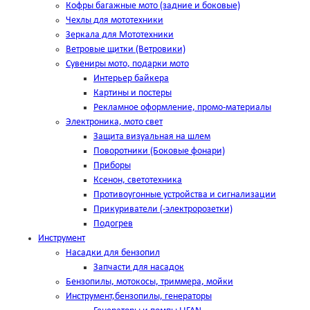
Кофры багажные мото (задние и боковые)
Чехлы для мототехники
Зеркала для Мототехники
Ветровые щитки (Ветровики)
Сувениры мото, подарки мото
Интерьер байкера
Картины и постеры
Рекламное оформление, промо-материалы
Электроника, мото свет
Защита визуальная на шлем
Поворотники (Боковые фонари)
Приборы
Ксенон, светотехника
Противоугонные устройства и сигнализации
Прикуриватели (-электророзетки)
Подогрев
Инструмент
Насадки для бензопил
Запчасти для насадок
Бензопилы, мотокосы, триммера, мойки
Инструмент,бензопилы, генераторы