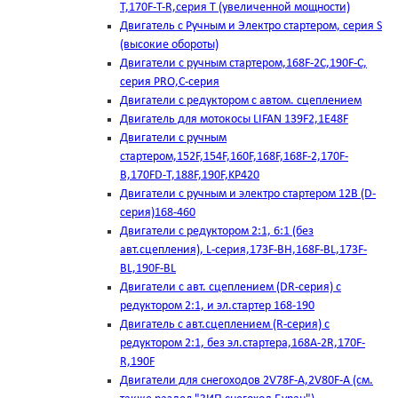
T,170F-T-R,серия Т (увеличенной мощности)
Двигатель с Ручным и Электро стартером, серия S
(высокие обороты)
Двигатели с ручным стартером,168F-2C,190F-C,
серия PRO,C-серия
Двигатели с редуктором с автом. сцеплением
Двигатель для мотокосы LIFAN 139F2,1E48F
Двигатели с ручным
стартером,152F,154F,160F,168F,168F-2,170F-
B,170FD-T,188F,190F,KP420
Двигатели с ручным и электро стартером 12В (D-
серия)168-460
Двигатели с редуктором 2:1, 6:1 (без
авт.сцепления), L-серия,173F-BH,168F-BL,173F-
BL,190F-BL
Двигатели с авт. сцеплением (DR-серия) с
редуктором 2:1, и эл.стартер 168-190
Двигатель с авт.сцеплением (R-серия) с
редуктором 2:1, без эл.стартера,168А-2R,170F-
R,190F
Двигатели для снегоходов 2V78F-A,2V80F-A (см.