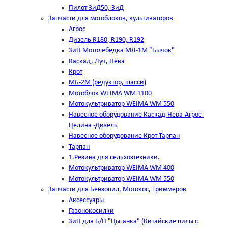
Пилот ЗиД50, ЗиД
Запчасти для мотоблоков, культиваторов
Агрос
Дизель R180, R190, R192
ЗиП Мотолебедка МЛ-1М "Бычок"
Каскад, Луч, Нева
Крот
МБ-2М (редуктор, шасси)
Мотоблок WEIMA WM 1100
Мотокультриватор WEIMA WM 550
Навесное оборудование Каскад-Нева-Агрос-
Целина -Дизель
Навесное оборудование Крот-Тарпан
Тарпан
1.Резина для сельхозтехники.
Мотокультриватор WEIMA WM 400
Мотокультриватор WEIMA WM 550
Запчасти для Бензопил, Мотокос, Триммеров
Аксессуары
Газонокосилки
ЗиП для Б/П "Цыганка" (Китайские пилы с