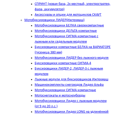
СПРИНТ (новая база, 2х местный, электростартер,
фара, аккумулятор)
Аксессуары и опции для мотоциклов СКАУТ
Мотобуксировщики ЛИДЕР(Ижтехмаш)
Мотобуксировщики БЕЛКА сверхкомпактные
Мотобуксировщики ДЕЛЬТА компактные
Мотобуксировщики СИГМА компактные с
лыжным или седельным модулем
Буксировщики компактные БЕЛКА на ВАРИАТОРЕ
(гусеница 380 мм)
Мотобуксировщики ЛИДЕР без лыжного модуля
Буксировщики компактные СИГМА-4
Буксировщики ЛИДЕР-2, ЛИДЕР-3 c лыжным
модулем
Лыжные модули для буксировщиков Ижтехмаш
Машинокомплекты снегоходов Лидер Альфа
Мотобуксировщики СИГМА компактные
Мотоснегокаты и мотосноуборды
Мотобуксировщики Лидер с лыжным модулем
(от 9 до 20 л.с.)
Мотобуксировщики Лидер LONG на удлинённой