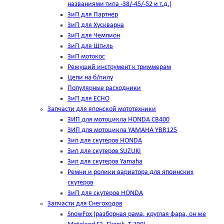
названиями типа -38/-45/-52 и т.д.)
ЗиП для Партнер
ЗиП для Хускварна
ЗиП для Чемпион
ЗиП для Штиль
ЗиП мотокос
Режущий инструмент к триммерам
Цепи на б/пилу
Популярные расходники
ЗиП для ЕСНО
Запчасти для японской мототехники
ЗИП для мотоцикла HONDA CB400
ЗИП для мотоцикла YAMAHA YBR125
Зип для скутеров HONDA
Зип для скутеров SUZUKI
Зип для скутеров Yamaha
Ремни и ролики вариатора для япоинских
скутеров
ЗиП для скутеров HONDA
Запчасти для Снегоходов
SnowFox (разборная рама, круглая фара, он же