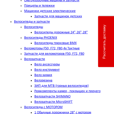
Снегоуборочные машины и запчасти
Прицепы и тележки
Машинки детские электрические
Запчасти для машинок детских
Велосипеды и запчасти
Рассчитать доставку
Велосипеды
Велосипеды дорожные 24",26",28"
Велосипеды PHOENIX
Велосипеды трюковые BMX
Веломоторы F50, F72, F80,4х Тактные
Запчасти для веломоторов F50, F72, F80
Велозапчасти
Вело аксессуары
Вело инструмент
Вело химия
Велорезина
ЗИП для MTB (горных велосипедов)
Ремкомплекты камер , покрышек и прочего
Велозапчасти SHIMANO
Велозапчасти MicroSHIFT
Велосипеды с МОТОРОМ
1 Обычные дорожники 28" с мотором