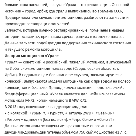
большинства запчастей, в случае Урала – это реставрация. Основной
источник – город Ирбит, где Уралы выпускались во времена СССР,
Предприниматели скупают эти мотоциклы, разбирают на запчасти и
производят реставрацию запчастей.
Запчасти, которые именно реставрированные, помечены в нашем
интернет-магазине, признаком «реставрации» в карточке товара.
Данные запчасти подойдут для поддержания технического состояния
и текущего ремонта мотоцикла.
История мотоциклов «Урал»
«Урал» — советский и российский, тяжёлый мотоцикл, выпускаемый
на Ирбитском мотоциклетном заводе (Свердловская область, г.
Ирбит). В подавляющем большинстве случаев, эксплуатируется с
коляской. Выпускаются модели мотоцикла как с приводом на колесо
коляски, так и без него. Привод колеса коляски — отключаемый,
бездифференциальный. «Урал» является дальнейшим развитием
мотоцикла М-72, копии немецкого BMW R71.
В 2013 году выпускались следующие модели:
• с коляской: «Урал-Т», «Турист», «Патруль 2WD», «Gear-UP»,
«Ретро»; • одиночки (без коляски): «Ретро Соло» и «Соло sT».
Данные мотоциклы оснащены четырёхтактным оппозитным
двухцилиндровым двигателем объёмом 750 см? мощностью 41 л. с.