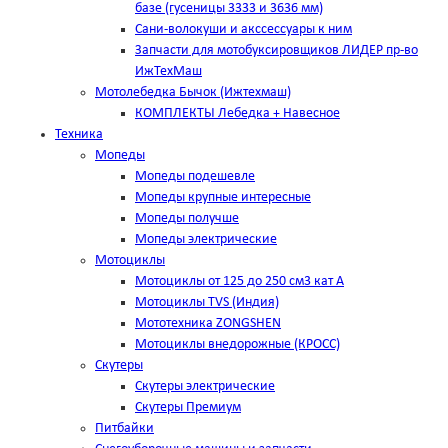
базе (гусеницы 3333 и 3636 мм)
Сани-волокуши и акссессуары к ним
Запчасти для мотобуксировщиков ЛИДЕР пр-во
ИжТехМаш
Мотолебедка Бычок (Ижтехмаш)
КОМПЛЕКТЫ Лебедка + Навесное
Техника
Мопеды
Мопеды подешевле
Мопеды крупные интересные
Мопеды получше
Мопеды электрические
Мотоциклы
Мотоциклы от 125 до 250 см3 кат А
Мотоциклы TVS (Индия)
Мототехника ZONGSHEN
Мотоциклы внедорожные (КРОСС)
Скутеры
Скутеры электрические
Скутеры Премиум
Питбайки