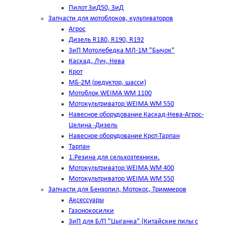
Пилот ЗиД50, ЗиД
Запчасти для мотоблоков, культиваторов
Агрос
Дизель R180, R190, R192
ЗиП Мотолебедка МЛ-1М "Бычок"
Каскад, Луч, Нева
Крот
МБ-2М (редуктор, шасси)
Мотоблок WEIMA WM 1100
Мотокультриватор WEIMA WM 550
Навесное оборудование Каскад-Нева-Агрос-
Целина -Дизель
Навесное оборудование Крот-Тарпан
Тарпан
1.Резина для сельхозтехники.
Мотокультриватор WEIMA WM 400
Мотокультриватор WEIMA WM 550
Запчасти для Бензопил, Мотокос, Триммеров
Аксессуары
Газонокосилки
ЗиП для Б/П "Цыганка" (Китайские пилы с