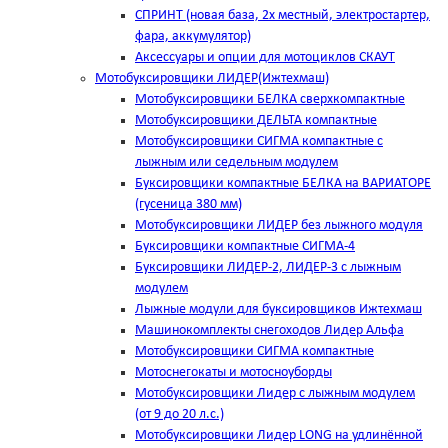
СПРИНТ (новая база, 2х местный, электростартер,
фара, аккумулятор)
Аксессуары и опции для мотоциклов СКАУТ
Мотобуксировщики ЛИДЕР(Ижтехмаш)
Мотобуксировщики БЕЛКА сверхкомпактные
Мотобуксировщики ДЕЛЬТА компактные
Мотобуксировщики СИГМА компактные с
лыжным или седельным модулем
Буксировщики компактные БЕЛКА на ВАРИАТОРЕ
(гусеница 380 мм)
Мотобуксировщики ЛИДЕР без лыжного модуля
Буксировщики компактные СИГМА-4
Буксировщики ЛИДЕР-2, ЛИДЕР-3 c лыжным
модулем
Лыжные модули для буксировщиков Ижтехмаш
Машинокомплекты снегоходов Лидер Альфа
Мотобуксировщики СИГМА компактные
Мотоснегокаты и мотосноуборды
Мотобуксировщики Лидер с лыжным модулем
(от 9 до 20 л.с.)
Мотобуксировщики Лидер LONG на удлинённой