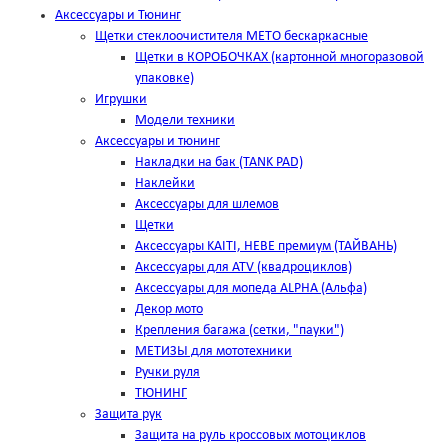
Аксессуары и Тюнинг
Щетки стеклоочистителя METO бескаркасные
Щетки в КОРОБОЧКАХ (картонной многоразовой
упаковке)
Игрушки
Модели техники
Аксессуары и тюнинг
Накладки на бак (TANK PAD)
Наклейки
Аксессуары для шлемов
Щетки
Аксессуары KAITI, HEBE премиум (ТАЙВАНЬ)
Аксессуары для ATV (квадроциклов)
Аксессуары для мопеда ALPHA (Альфа)
Декор мото
Крепления багажа (сетки, "пауки")
МЕТИЗЫ для мототехники
Ручки руля
ТЮНИНГ
Защита рук
Защита на руль кроссовых мотоциклов