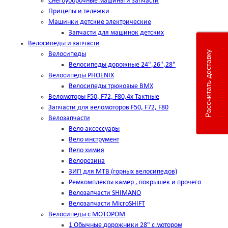
Снегоуборочные машины и запчасти
Прицепы и тележки
Машинки детские электрические
Запчасти для машинок детских
Велосипеды и запчасти
Рассчитать доставку
Велосипеды
Велосипеды дорожные 24",26",28"
Велосипеды PHOENIX
Велосипеды трюковые BMX
Веломоторы F50, F72, F80,4х Тактные
Запчасти для веломоторов F50, F72, F80
Велозапчасти
Вело аксессуары
Вело инструмент
Вело химия
Велорезина
ЗИП для MTB (горных велосипедов)
Ремкомплекты камер , покрышек и прочего
Велозапчасти SHIMANO
Велозапчасти MicroSHIFT
Велосипеды с МОТОРОМ
1 Обычные дорожники 28" с мотором