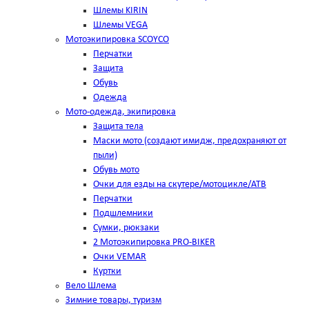
Шлемы KIRIN
Шлемы VEGA
Мотоэкипировка SCOYCO
Перчатки
Защита
Обувь
Одежда
Мото-одежда, экипировка
Защита тела
Маски мото (создают имидж, предохраняют от
пыли)
Обувь мото
Очки для езды на скутере/мотоцикле/АТВ
Перчатки
Подшлемники
Сумки, рюкзаки
2 Мотоэкипировка PRO-BIKER
Очки VEMAR
Куртки
Вело Шлема
Зимние товары, туризм