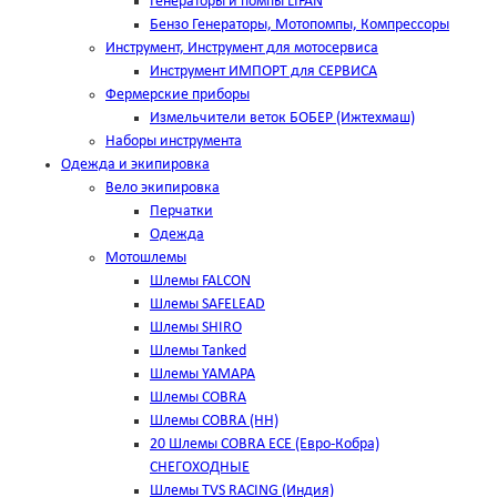
Генераторы и помпы LIFAN
Бензо Генераторы, Мотопомпы, Компрессоры
Инструмент, Инструмент для мотосервиса
Инструмент ИМПОРТ для СЕРВИСА
Фермерские приборы
Измельчители веток БОБЕР (Ижтехмаш)
Наборы инструмента
Одежда и экипировка
Вело экипировка
Перчатки
Одежда
Мотошлемы
Шлемы FALCON
Шлемы SAFELEAD
Шлемы SHIRO
Шлемы Tanked
Шлемы YAMAPA
Шлемы COBRA
Шлемы COBRA (HH)
20 Шлемы COBRA ECE (Евро-Кобра)
СНЕГОХОДНЫЕ
Шлемы TVS RACING (Индия)