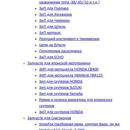
названиями типа -38/-45/-52 и т.д.)
ЗиП для Партнер
ЗиП для Хускварна
ЗиП для Чемпион
ЗиП для Штиль
ЗиП мотокос
Режущий инструмент к триммерам
Цепи на б/пилу
Популярные расходники
ЗиП для ЕСНО
Запчасти для японской мототехники
ЗИП для мотоцикла HONDA CB400
ЗИП для мотоцикла YAMAHA YBR125
Зип для скутеров HONDA
Зип для скутеров SUZUKI
Зип для скутеров Yamaha
Ремни и ролики вариатора для япоинских
скутеров
ЗиП для скутеров HONDA
Запчасти для Снегоходов
SnowFox (разборная рама, круглая фара, он же