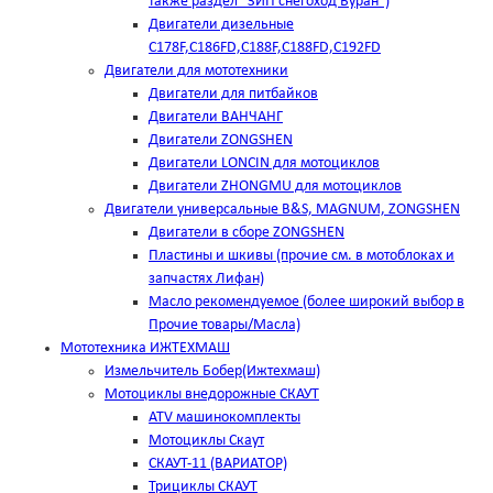
также раздел "ЗИП снегоход Буран")
Двигатели дизельные
C178F,С186FD,C188F,C188FD,C192FD
Двигатели для мототехники
Двигатели для питбайков
Двигатели ВАНЧАНГ
Двигатели ZONGSHEN
Двигатели LONCIN для мотоциклов
Двигатели ZHONGMU для мотоциклов
Двигатели универсальные B&S, MAGNUM, ZONGSHEN
Двигатели в сборе ZONGSHEN
Пластины и шкивы (прочие см. в мотоблоках и
запчастях Лифан)
Масло рекомендуемое (более широкий выбор в
Прочие товары/Масла)
Мототехника ИЖТЕХМАШ
Измельчитель Бобер(Ижтехмаш)
Мотоциклы внедорожные СКАУТ
ATV машинокомплекты
Мотоциклы Скаут
СКАУТ-11 (ВАРИАТОР)
Трициклы СКАУТ