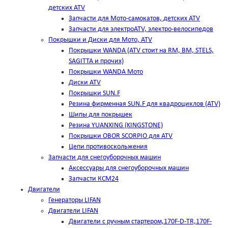
детских ATV
Запчасти для Мото-самокатов, детских ATV
Запчасти для электроATV, электро-велосипедов
Покрышки и Диски для Мото, ATV
Покрышки WANDA (АТV стоит на RM, BM, STELS,
SAGITTA и прочих)
Покрышки WANDA Мото
Диски ATV
Покрышки SUN.F
Резина фирменная SUN.F для квадроциклов (АТV)
Шипы для покрышек
Резина YUANXING (KINGSTONE)
Покрышки OBOR SCORPIO для ATV
Цепи противоскольжения
Запчасти для снегоуборочных машин
Аксессуары для снегоуборочных машин
Запчасти КСМ24
Двигатели
Генераторы LIFAN
Двигатели LIFAN
Двигатели с ручным стартером,170F-D-TR,170F-