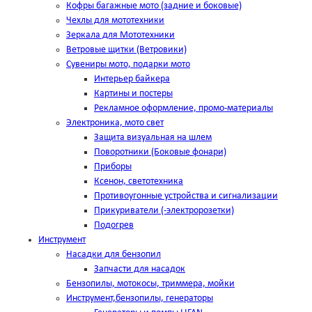
Кофры багажные мото (задние и боковые)
Чехлы для мототехники
Зеркала для Мототехники
Ветровые щитки (Ветровики)
Сувениры мото, подарки мото
Интерьер байкера
Картины и постеры
Рекламное оформление, промо-материалы
Электроника, мото свет
Защита визуальная на шлем
Поворотники (Боковые фонари)
Приборы
Ксенон, светотехника
Противоугонные устройства и сигнализации
Прикуриватели (-электророзетки)
Подогрев
Инструмент
Насадки для бензопил
Запчасти для насадок
Бензопилы, мотокосы, триммера, мойки
Инструмент,бензопилы, генераторы