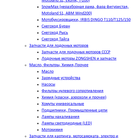
Motoland S2, Ekonik, T-200)
SnowMax (неразборная рама, фара фигуристая,
Motoland S1, ABM Wind200)
Мотобуксировщики, IRBIS DINGO Т110/Т125/150
Снегоход Буран
Снегоход Рысь
Снегоход Тайга
Запчасти для лодочных моторов
Запчасти для лодочных моторов СССР
Лодочные моторы ZONGSHEN и запчасти
Масло, Фильтры, Химия,Прочее
Масло
Зарядные устройства
Насосы
Фильтры нулевого сопротивления
Химия (краски, аэрозоли и прочее)
Хомуты универсальные
Подшипники, Промышленные цепи
Лампы накаливания
Лампы светодиодные (LED)
Мотохимия
Запчасти для картинга, мотосамоката, электро и