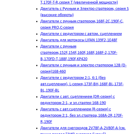
T,170F-T-R,серия Т (увеличенной мощности)
Двигатель с Ручным и Электро стартером, серия S
(высокие обороты)
Двигатели с ручным стартером,168F-2C,190F-C,
серия PRO,C-серия
Двигатели с редуктором с автом. сцеплением
Двигатель для мотокосы LIFAN 139F2,1E48F
Двигатели с ручным
стартером,152F,154F,160F,168F,168F-2,170F-
B,170FD-T,188F,190F,KP420
Двигатели с ручным и электро стартером 12В (D-
серия)168-460
Двигатели с редуктором 2:1, 6:1 (без
авт.сцепления), L-серия,173F-BH,168F-BL,173F-
BL,190F-BL
Двигатели с авт. сцеплением (DR-серия) с
редуктором 2:1, и эл.стартер 168-190
Двигатель с авт.сцеплением (R-серия) с
редуктором 2:1, без эл.стартера,168А-2R,170F-
R,190F
Двигатели для снегоходов 2V78F-A,2V80F-A (см.