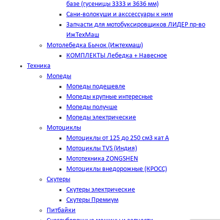
базе (гусеницы 3333 и 3636 мм)
Сани-волокуши и акссессуары к ним
Запчасти для мотобуксировщиков ЛИДЕР пр-во
ИжТехМаш
Мотолебедка Бычок (Ижтехмаш)
КОМПЛЕКТЫ Лебедка + Навесное
Техника
Мопеды
Мопеды подешевле
Мопеды крупные интересные
Мопеды получше
Мопеды электрические
Мотоциклы
Мотоциклы от 125 до 250 см3 кат А
Мотоциклы TVS (Индия)
Мототехника ZONGSHEN
Мотоциклы внедорожные (КРОСС)
Скутеры
Скутеры электрические
Скутеры Премиум
Питбайки