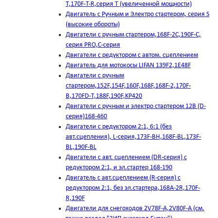
T,170F-T-R,серия Т (увеличенной мощности)
Двигатель с Ручным и Электро стартером, серия S
(высокие обороты)
Двигатели с ручным стартером,168F-2C,190F-C,
серия PRO,C-серия
Двигатели с редуктором с автом. сцеплением
Двигатель для мотокосы LIFAN 139F2,1E48F
Двигатели с ручным
стартером,152F,154F,160F,168F,168F-2,170F-
B,170FD-T,188F,190F,KP420
Двигатели с ручным и электро стартером 12В (D-
серия)168-460
Двигатели с редуктором 2:1, 6:1 (без
авт.сцепления), L-серия,173F-BH,168F-BL,173F-
BL,190F-BL
Двигатели с авт. сцеплением (DR-серия) с
редуктором 2:1, и эл.стартер 168-190
Двигатель с авт.сцеплением (R-серия) с
редуктором 2:1, без эл.стартера,168А-2R,170F-
R,190F
Двигатели для снегоходов 2V78F-A,2V80F-A (см.