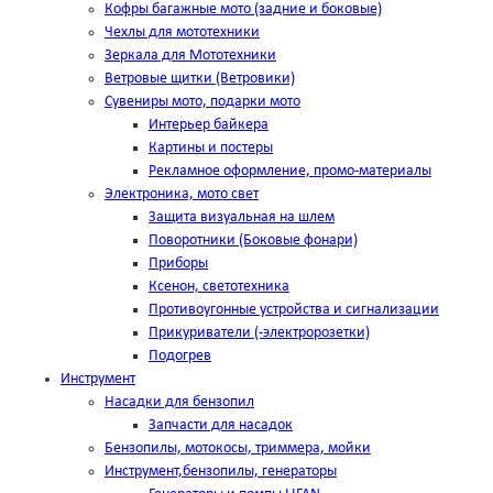
Кофры багажные мото (задние и боковые)
Чехлы для мототехники
Зеркала для Мототехники
Ветровые щитки (Ветровики)
Сувениры мото, подарки мото
Интерьер байкера
Картины и постеры
Рекламное оформление, промо-материалы
Электроника, мото свет
Защита визуальная на шлем
Поворотники (Боковые фонари)
Приборы
Ксенон, светотехника
Противоугонные устройства и сигнализации
Прикуриватели (-электророзетки)
Подогрев
Инструмент
Насадки для бензопил
Запчасти для насадок
Бензопилы, мотокосы, триммера, мойки
Инструмент,бензопилы, генераторы