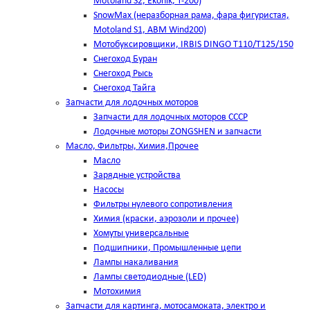
Motoland S2, Ekonik, T-200)
SnowMax (неразборная рама, фара фигуристая,
Motoland S1, ABM Wind200)
Мотобуксировщики, IRBIS DINGO Т110/Т125/150
Снегоход Буран
Снегоход Рысь
Снегоход Тайга
Запчасти для лодочных моторов
Запчасти для лодочных моторов СССР
Лодочные моторы ZONGSHEN и запчасти
Масло, Фильтры, Химия,Прочее
Масло
Зарядные устройства
Насосы
Фильтры нулевого сопротивления
Химия (краски, аэрозоли и прочее)
Хомуты универсальные
Подшипники, Промышленные цепи
Лампы накаливания
Лампы светодиодные (LED)
Мотохимия
Запчасти для картинга, мотосамоката, электро и