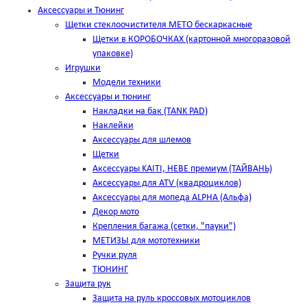
Аксессуары и Тюнинг
Щетки стеклоочистителя METO бескаркасные
Щетки в КОРОБОЧКАХ (картонной многоразовой
упаковке)
Игрушки
Модели техники
Аксессуары и тюнинг
Накладки на бак (TANK PAD)
Наклейки
Аксессуары для шлемов
Щетки
Аксессуары KAITI, HEBE премиум (ТАЙВАНЬ)
Аксессуары для ATV (квадроциклов)
Аксессуары для мопеда ALPHA (Альфа)
Декор мото
Крепления багажа (сетки, "пауки")
МЕТИЗЫ для мототехники
Ручки руля
ТЮНИНГ
Защита рук
Защита на руль кроссовых мотоциклов