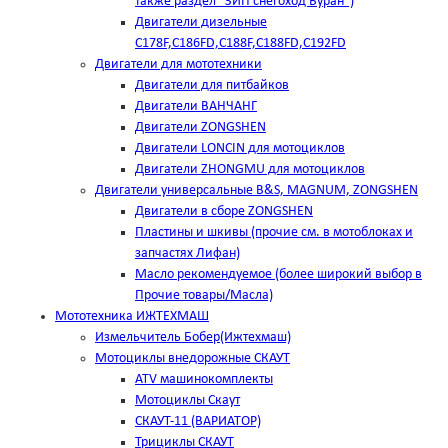
также раздел "ЗИП снегоход Буран")
Двигатели дизельные
C178F,С186FD,C188F,C188FD,C192FD
Двигатели для мототехники
Двигатели для питбайков
Двигатели ВАНЧАНГ
Двигатели ZONGSHEN
Двигатели LONCIN для мотоциклов
Двигатели ZHONGMU для мотоциклов
Двигатели универсальные B&S, MAGNUM, ZONGSHEN
Двигатели в сборе ZONGSHEN
Пластины и шкивы (прочие см. в мотоблоках и
запчастях Лифан)
Масло рекомендуемое (более широкий выбор в
Прочие товары/Масла)
Мототехника ИЖТЕХМАШ
Измельчитель Бобер(Ижтехмаш)
Мотоциклы внедорожные СКАУТ
ATV машинокомплекты
Мотоциклы Скаут
СКАУТ-11 (ВАРИАТОР)
Трициклы СКАУТ