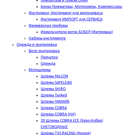
Генераторы и помпы LIFAN
Бензо Генераторы, Мотопомпы, Компрессоры
Инструмент, Инструмент для мотосервиса
Инструмент ИМПОРТ для СЕРВИСА
Фермерские приборы
Измельчители веток БОБЕР (Ижтехмаш)
Наборы инструмента
Одежда и экипировка
Вело экипировка
Перчатки
Одежда
Мотошлемы
Шлемы FALCON
Шлемы SAFELEAD
Шлемы SHIRO
Шлемы Tanked
Шлемы YAMAPA
Шлемы COBRA
Шлемы COBRA (HH)
20 Шлемы COBRA ECE (Евро-Кобра)
СНЕГОХОДНЫЕ
Шлемы TVS RACING (Индия)