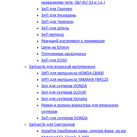
названиями типа -38/-45/-52 и т.д.)
ЗиП для Партнер
ЗиП для Хускварна
ЗиП для Чемпион
ЗиП для Штиль
ЗиП мотокос
Режущий инструмент к триммерам
Цепи на б/пилу
Популярные расходники
ЗиП для ЕСНО
Запчасти для японской мототехники
ЗИП для мотоцикла HONDA CB400
ЗИП для мотоцикла YAMAHA YBR125
Зип для скутеров HONDA
Зип для скутеров SUZUKI
Зип для скутеров Yamaha
Ремни и ролики вариатора для япоинских
скутеров
ЗиП для скутеров HONDA
Запчасти для Снегоходов
SnowFox (разборная рама, круглая фара, он же