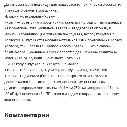
Данные запчасти подойдут для поддержания технического состояния
и текущего ремонта мотоцикла.
История мотоциклов «Урал»
«Урал» — советский и российский, тяжёлый мотоцикл, выпускаемый
на Ирбитском мотоциклетном заводе (Свердловская область, г.
Ирбит). В подавляющем большинстве случаев, эксплуатируется с
коляской. Выпускаются модели мотоцикла как с приводом на колесо
коляски, так и без него. Привод колеса коляски — отключаемый,
бездифференциальный. «Урал» является дальнейшим развитием
мотоцикла М-72, копии немецкого BMW R71.
В 2013 году выпускались следующие модели:
• с коляской: «Урал-Т», «Турист», «Патруль 2WD», «Gear-UP»,
«Ретро»; • одиночки (без коляски): «Ретро Соло» и «Соло sT».
Данные мотоциклы оснащены четырёхтактным оппозитным
двухцилиндровым двигателем объёмом 750 см? мощностью 41 л. с.
(30 кВт), 4-ступенчатой КПП с задним ходом и карданным приводом
заднего колеса.
Комментарии