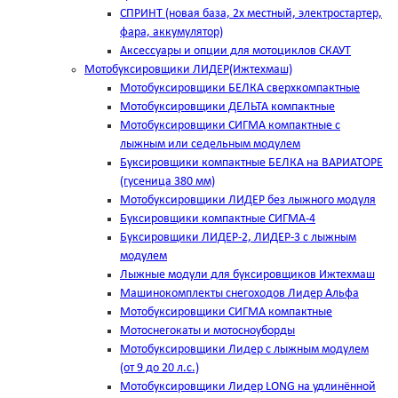
СПРИНТ (новая база, 2х местный, электростартер,
фара, аккумулятор)
Аксессуары и опции для мотоциклов СКАУТ
Мотобуксировщики ЛИДЕР(Ижтехмаш)
Мотобуксировщики БЕЛКА сверхкомпактные
Мотобуксировщики ДЕЛЬТА компактные
Мотобуксировщики СИГМА компактные с
лыжным или седельным модулем
Буксировщики компактные БЕЛКА на ВАРИАТОРЕ
(гусеница 380 мм)
Мотобуксировщики ЛИДЕР без лыжного модуля
Буксировщики компактные СИГМА-4
Буксировщики ЛИДЕР-2, ЛИДЕР-3 c лыжным
модулем
Лыжные модули для буксировщиков Ижтехмаш
Машинокомплекты снегоходов Лидер Альфа
Мотобуксировщики СИГМА компактные
Мотоснегокаты и мотосноуборды
Мотобуксировщики Лидер с лыжным модулем
(от 9 до 20 л.с.)
Мотобуксировщики Лидер LONG на удлинённой