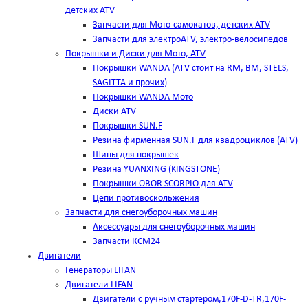
детских ATV
Запчасти для Мото-самокатов, детских ATV
Запчасти для электроATV, электро-велосипедов
Покрышки и Диски для Мото, ATV
Покрышки WANDA (АТV стоит на RM, BM, STELS,
SAGITTA и прочих)
Покрышки WANDA Мото
Диски ATV
Покрышки SUN.F
Резина фирменная SUN.F для квадроциклов (АТV)
Шипы для покрышек
Резина YUANXING (KINGSTONE)
Покрышки OBOR SCORPIO для ATV
Цепи противоскольжения
Запчасти для снегоуборочных машин
Аксессуары для снегоуборочных машин
Запчасти КСМ24
Двигатели
Генераторы LIFAN
Двигатели LIFAN
Двигатели с ручным стартером,170F-D-TR,170F-