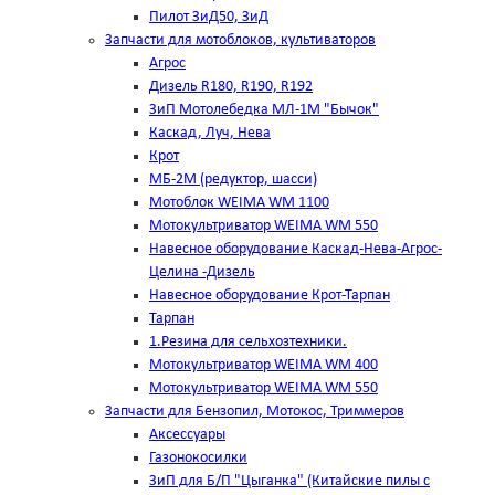
Пилот ЗиД50, ЗиД
Запчасти для мотоблоков, культиваторов
Агрос
Дизель R180, R190, R192
ЗиП Мотолебедка МЛ-1М "Бычок"
Каскад, Луч, Нева
Крот
МБ-2М (редуктор, шасси)
Мотоблок WEIMA WM 1100
Мотокультриватор WEIMA WM 550
Навесное оборудование Каскад-Нева-Агрос-
Целина -Дизель
Навесное оборудование Крот-Тарпан
Тарпан
1.Резина для сельхозтехники.
Мотокультриватор WEIMA WM 400
Мотокультриватор WEIMA WM 550
Запчасти для Бензопил, Мотокос, Триммеров
Аксессуары
Газонокосилки
ЗиП для Б/П "Цыганка" (Китайские пилы с