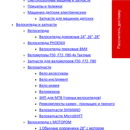
Снегоуборочные машины и запчасти
Прицепы и тележки
Рассчитать доставку
Машинки детские электрические
Запчасти для машинок детских
Велосипеды и запчасти
Велосипеды
Велосипеды дорожные 24",26",28"
Велосипеды PHOENIX
Велосипеды трюковые BMX
Веломоторы F50, F72, F80,4х Тактные
Запчасти для веломоторов F50, F72, F80
Велозапчасти
Вело аксессуары
Вело инструмент
Вело химия
Велорезина
ЗИП для MTB (горных велосипедов)
Ремкомплекты камер , покрышек и прочего
Велозапчасти SHIMANO
Велозапчасти MicroSHIFT
Велосипеды с МОТОРОМ
1 Обычные дорожники 28" с мотором