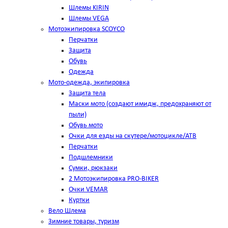
Шлемы KIRIN
Шлемы VEGA
Мотоэкипировка SCOYCO
Перчатки
Защита
Обувь
Одежда
Мото-одежда, экипировка
Защита тела
Маски мото (создают имидж, предохраняют от
пыли)
Обувь мото
Очки для езды на скутере/мотоцикле/АТВ
Перчатки
Подшлемники
Сумки, рюкзаки
2 Мотоэкипировка PRO-BIKER
Очки VEMAR
Куртки
Вело Шлема
Зимние товары, туризм