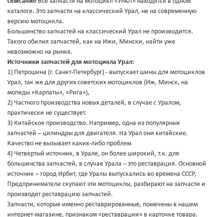
Описание
Все запчасти на мотоцикл «УРАЛ» находятся в одном
каталоге. Это запчасти на классический Урал, не на современную
версию мотоцикла.
Большинство запчастей на классический Урал не производится.
Такого обилия запчастей, как на Ижи, Мински, найти уже
невозможно на рынке.
Источники запчастей для мотоцикла Урал:
1) Петрошина (г. Санкт-Петербург) - выпускает шины для мотоциклов
Урал, так же для других советских мотоциклов (Иж, Минск, на
мопеды «Карпаты», «Рига»),
2) Частного производства новых деталей, в случае с Уралом,
практически не существует.
3) Китайское производство. Например, одна из популярных
запчастей – цилиндры для двигателя. На Урал они китайские.
Качество не вызывает каких-либо проблем
4) Четвертый источник, в Урале, он более широкий, т.к. для
большинства запчастей, в случае Урала – это реставрация. Основной
источник – город Ирбит, где Уралы выпускались во времена СССР,
Предприниматели скупают эти мотоциклы, разбирают на запчасти и
производят реставрацию запчастей.
Запчасти, которые именно реставрированные, помечены в нашем
интернет-магазине, признаком «реставрации» в карточке товара.