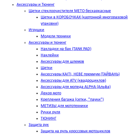
Аксессуары и Тюнинг
Щетки стеклоочистителя METO бескаркасные
Щетки в КОРОБОЧКАХ (картонной многоразовой
упаковке)
Игрушки
Модели техники
Аксессуары и тюнинг
Накладки на бак (TANK PAD)
Наклейки
Аксессуары для шлемов
Щетки
Аксессуары KAITI, HEBE премиум (ТАЙВАНЬ)
Аксессуары для ATV (квадроциклов)
Аксессуары для мопеда ALPHA (Альфа)
Декор мото
Крепления багажа (сетки, "пауки")
МЕТИЗЫ для мототехники
Ручки руля
ТЮНИНГ
Защита рук
Защита на руль кроссовых мотоциклов