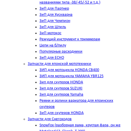
названиями типа -38/-45/-52 и т.д.)
ЗиП для Партнер
ЗиП для Хускварна
ЗиП для Чемпион
ЗиП для Штиль
ЗиП мотокос
Режущий инструмент к триммерам
Цепи на б/пилу
Популярные расходники
ЗиП для ЕСНО
Запчасти для японской мототехники
ЗИП для мотоцикла HONDA CB400
ЗИП для мотоцикла YAMAHA YBR125
Зип для скутеров HONDA
Зип для скутеров SUZUKI
Зип для скутеров Yamaha
Ремни и ролики вариатора для япоинских
скутеров
ЗиП для скутеров HONDA
Запчасти для Снегоходов
SnowFox (разборная рама, круглая фара, он же