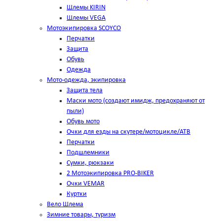
Шлемы KIRIN
Шлемы VEGA
Мотоэкипировка SCOYCO
Перчатки
Защита
Обувь
Одежда
Мото-одежда, экипировка
Защита тела
Маски мото (создают имидж, предохраняют от
пыли)
Обувь мото
Очки для езды на скутере/мотоцикле/АТВ
Перчатки
Подшлемники
Сумки, рюкзаки
2 Мотоэкипировка PRO-BIKER
Очки VEMAR
Куртки
Вело Шлема
Зимние товары, туризм