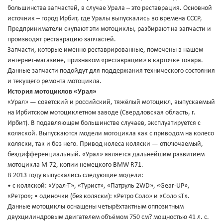
большинства запчастей, в случае Урала – это реставрация. Основной
источник – город Ирбит, где Уралы выпускались во времена СССР,
Предприниматели скупают эти мотоциклы, разбирают на запчасти и
производят реставрацию запчастей.
Запчасти, которые именно реставрированные, помечены в нашем
интернет-магазине, признаком «реставрации» в карточке товара.
Данные запчасти подойдут для поддержания технического состояния
и текущего ремонта мотоцикла.
История мотоциклов «Урал»
«Урал» — советский и российский, тяжёлый мотоцикл, выпускаемый
на Ирбитском мотоциклетном заводе (Свердловская область, г.
Ирбит). В подавляющем большинстве случаев, эксплуатируется с
коляской. Выпускаются модели мотоцикла как с приводом на колесо
коляски, так и без него. Привод колеса коляски — отключаемый,
бездифференциальный. «Урал» является дальнейшим развитием
мотоцикла М-72, копии немецкого BMW R71.
В 2013 году выпускались следующие модели:
• с коляской: «Урал-Т», «Турист», «Патруль 2WD», «Gear-UP»,
«Ретро»; • одиночки (без коляски): «Ретро Соло» и «Соло sT».
Данные мотоциклы оснащены четырёхтактным оппозитным
двухцилиндровым двигателем объёмом 750 см? мощностью 41 л. с.