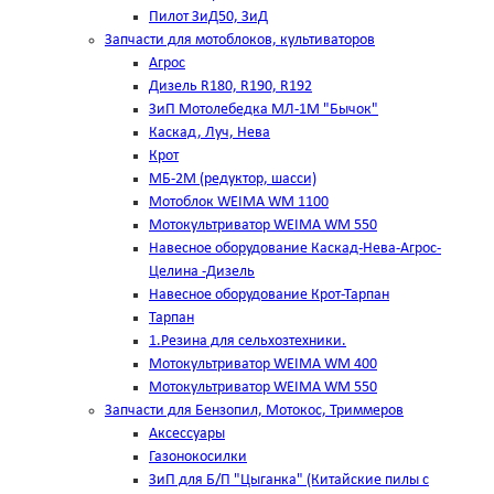
Пилот ЗиД50, ЗиД
Запчасти для мотоблоков, культиваторов
Агрос
Дизель R180, R190, R192
ЗиП Мотолебедка МЛ-1М "Бычок"
Каскад, Луч, Нева
Крот
МБ-2М (редуктор, шасси)
Мотоблок WEIMA WM 1100
Мотокультриватор WEIMA WM 550
Навесное оборудование Каскад-Нева-Агрос-
Целина -Дизель
Навесное оборудование Крот-Тарпан
Тарпан
1.Резина для сельхозтехники.
Мотокультриватор WEIMA WM 400
Мотокультриватор WEIMA WM 550
Запчасти для Бензопил, Мотокос, Триммеров
Аксессуары
Газонокосилки
ЗиП для Б/П "Цыганка" (Китайские пилы с