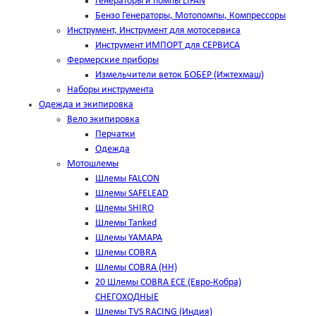
Генераторы и помпы LIFAN
Бензо Генераторы, Мотопомпы, Компрессоры
Инструмент, Инструмент для мотосервиса
Инструмент ИМПОРТ для СЕРВИСА
Фермерские приборы
Измельчители веток БОБЕР (Ижтехмаш)
Наборы инструмента
Одежда и экипировка
Вело экипировка
Перчатки
Одежда
Мотошлемы
Шлемы FALCON
Шлемы SAFELEAD
Шлемы SHIRO
Шлемы Tanked
Шлемы YAMAPA
Шлемы COBRA
Шлемы COBRA (HH)
20 Шлемы COBRA ECE (Евро-Кобра)
СНЕГОХОДНЫЕ
Шлемы TVS RACING (Индия)