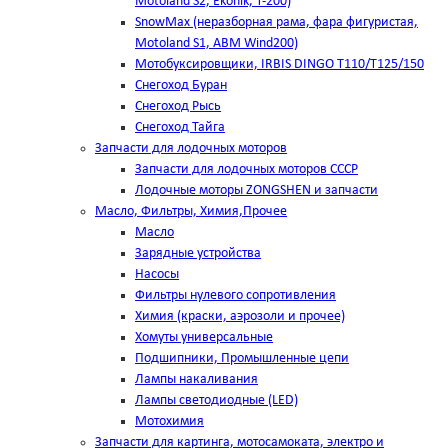
Motoland S2, Ekonik, T-200)
SnowMax (неразборная рама, фара фигуристая,
Motoland S1, ABM Wind200)
Мотобуксировщики, IRBIS DINGO Т110/Т125/150
Снегоход Буран
Снегоход Рысь
Снегоход Тайга
Запчасти для лодочных моторов
Запчасти для лодочных моторов СССР
Лодочные моторы ZONGSHEN и запчасти
Масло, Фильтры, Химия,Прочее
Масло
Зарядные устройства
Насосы
Фильтры нулевого сопротивления
Химия (краски, аэрозоли и прочее)
Хомуты универсальные
Подшипники, Промышленные цепи
Лампы накаливания
Лампы светодиодные (LED)
Мотохимия
Запчасти для картинга, мотосамоката, электро и