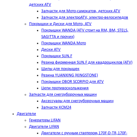
детских ATV
Запчасти для Мото-самокатов, детских ATV
Запчасти для электроATV, электро-велосипедов
Покрышки и Диски для Мото, ATV
Покрышки WANDA (АТV стоит на RM, BM, STELS,
SAGITTA и прочих)
Покрышки WANDA Мото
Диски ATV
Покрышки SUN.F
Резина фирменная SUN.F для квадроциклов (АТV)
Шипы для покрышек
Резина YUANXING (KINGSTONE)
Покрышки OBOR SCORPIO для ATV
Цепи противоскольжения
Запчасти для снегоуборочных машин
Аксессуары для снегоуборочных машин
Запчасти КСМ24
Двигатели
Генераторы LIFAN
Двигатели LIFAN
Двигатели с ручным стартером,170F-D-TR,170F-