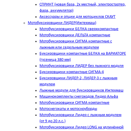
СПРИНТ (новая база, 2х местный, электростартер,
фара, аккумулятор)
Аксессуары и опции для мотоциклов СКАУТ
Мотобуксировщики ЛИДЕР(Ижтехмаш)
Мотобуксировщики БЕЛКА сверхкомпактные
Мотобуксировщики ДЕЛЬТА компактные
Мотобуксировщики СИГМА компактные с
лыжным или седельным модулем
Буксировщики компактные БЕЛКА на ВАРИАТОРЕ
(гусеница 380 мм)
Мотобуксировщики ЛИДЕР без лыжного модуля
Буксировщики компактные СИГМА-4
Буксировщики ЛИДЕР-2, ЛИДЕР-3 c лыжным
модулем
Лыжные модули для буксировщиков Ижтехмаш
Машинокомплекты снегоходов Лидер Альфа
Мотобуксировщики СИГМА компактные
Мотоснегокаты и мотосноуборды
Мотобуксировщики Лидер с лыжным модулем
(от 9 до 20 л.с.)
Мотобуксировщики Лидер LONG на удлинённой