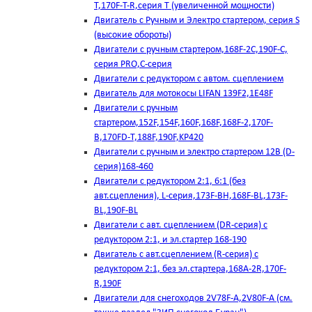
T,170F-T-R,серия Т (увеличенной мощности)
Двигатель с Ручным и Электро стартером, серия S
(высокие обороты)
Двигатели с ручным стартером,168F-2C,190F-C,
серия PRO,C-серия
Двигатели с редуктором с автом. сцеплением
Двигатель для мотокосы LIFAN 139F2,1E48F
Двигатели с ручным
стартером,152F,154F,160F,168F,168F-2,170F-
B,170FD-T,188F,190F,KP420
Двигатели с ручным и электро стартером 12В (D-
серия)168-460
Двигатели с редуктором 2:1, 6:1 (без
авт.сцепления), L-серия,173F-BH,168F-BL,173F-
BL,190F-BL
Двигатели с авт. сцеплением (DR-серия) с
редуктором 2:1, и эл.стартер 168-190
Двигатель с авт.сцеплением (R-серия) с
редуктором 2:1, без эл.стартера,168А-2R,170F-
R,190F
Двигатели для снегоходов 2V78F-A,2V80F-A (см.