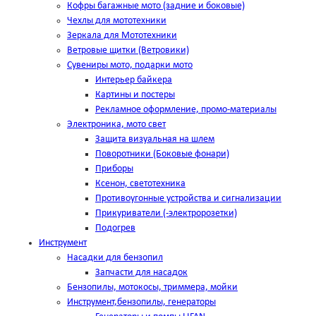
Кофры багажные мото (задние и боковые)
Чехлы для мототехники
Зеркала для Мототехники
Ветровые щитки (Ветровики)
Сувениры мото, подарки мото
Интерьер байкера
Картины и постеры
Рекламное оформление, промо-материалы
Электроника, мото свет
Защита визуальная на шлем
Поворотники (Боковые фонари)
Приборы
Ксенон, светотехника
Противоугонные устройства и сигнализации
Прикуриватели (-электророзетки)
Подогрев
Инструмент
Насадки для бензопил
Запчасти для насадок
Бензопилы, мотокосы, триммера, мойки
Инструмент,бензопилы, генераторы