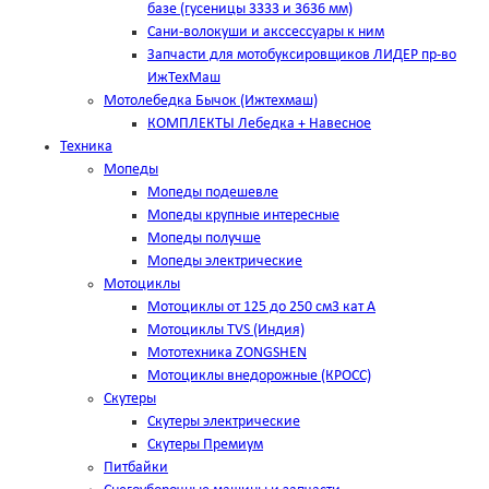
базе (гусеницы 3333 и 3636 мм)
Сани-волокуши и акссессуары к ним
Запчасти для мотобуксировщиков ЛИДЕР пр-во
ИжТехМаш
Мотолебедка Бычок (Ижтехмаш)
КОМПЛЕКТЫ Лебедка + Навесное
Техника
Мопеды
Мопеды подешевле
Мопеды крупные интересные
Мопеды получше
Мопеды электрические
Мотоциклы
Мотоциклы от 125 до 250 см3 кат А
Мотоциклы TVS (Индия)
Мототехника ZONGSHEN
Мотоциклы внедорожные (КРОСС)
Скутеры
Скутеры электрические
Скутеры Премиум
Питбайки