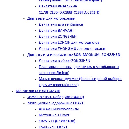
также раздел "ЗИП снегоход Буран")
Двигатели дизельные
C178F,С186FD,C188F,C188FD,C192FD
Двигатели для мототехники
Двигатели для питбайков
Двигатели ВАНЧАНГ
Двигатели ZONGSHEN
Двигатели LONCIN для мотоциклов
Двигатели ZHONGMU для мотоциклов
Двигатели универсальные B&S, MAGNUM, ZONGSHEN
Двигатели в сборе ZONGSHEN
Пластины и шкивы (прочие см. в мотоблоках и
запчастях Лифан)
Масло рекомендуемое (более широкий выбор в
Прочие товары/Масла)
Мототехника ИЖТЕХМАШ
Измельчитель Бобер(Ижтехмаш)
Мотоциклы внедорожные СКАУТ
ATV машинокомплекты
Мотоциклы Скаут
СКАУТ-11 (ВАРИАТОР)
Трициклы СКАУТ