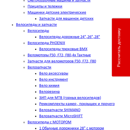
Снегоуборочные машины и запчасти
Прицепы и тележки
Машинки детские электрические
Запчасти для машинок детских
Велосипеды и запчасти
Рассчитать доставку
Велосипеды
Велосипеды дорожные 24",26",28"
Велосипеды PHOENIX
Велосипеды трюковые BMX
Веломоторы F50, F72, F80,4х Тактные
Запчасти для веломоторов F50, F72, F80
Велозапчасти
Вело аксессуары
Вело инструмент
Вело химия
Велорезина
ЗИП для MTB (горных велосипедов)
Ремкомплекты камер , покрышек и прочего
Велозапчасти SHIMANO
Велозапчасти MicroSHIFT
Велосипеды с МОТОРОМ
1 Обычные дорожники 28" с мотором