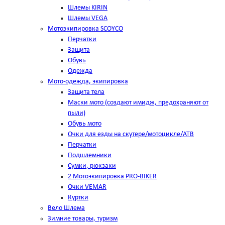
Шлемы KIRIN
Шлемы VEGA
Мотоэкипировка SCOYCO
Перчатки
Защита
Обувь
Одежда
Мото-одежда, экипировка
Защита тела
Маски мото (создают имидж, предохраняют от
пыли)
Обувь мото
Очки для езды на скутере/мотоцикле/АТВ
Перчатки
Подшлемники
Сумки, рюкзаки
2 Мотоэкипировка PRO-BIKER
Очки VEMAR
Куртки
Вело Шлема
Зимние товары, туризм