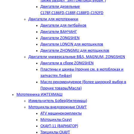
также раздел "ЗИП снегоход Буран")
Двигатели дизельные
C178F,С186FD,C188F,C188FD,C192FD
Двигатели для мототехники
Двигатели для питбайков
Двигатели ВАНЧАНГ
Двигатели ZONGSHEN
Двигатели LONCIN для мотоциклов
Двигатели ZHONGMU для мотоциклов
Двигатели универсальные B&S, MAGNUM, ZONGSHEN
Двигатели в сборе ZONGSHEN
Пластины и шкивы (прочие см. в мотоблоках и
запчастях Лифан)
Масло рекомендуемое (более широкий выбор в
Прочие товары/Масла)
Мототехника ИЖТЕХМАШ
Измельчитель Бобер(Ижтехмаш)
Мотоциклы внедорожные СКАУТ
ATV машинокомплекты
Мотоциклы Скаут
СКАУТ-11 (ВАРИАТОР)
Трициклы СКАУТ