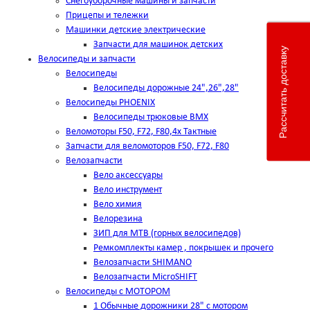
Снегоуборочные машины и запчасти
Прицепы и тележки
Машинки детские электрические
Запчасти для машинок детских
Рассчитать доставку
Велосипеды и запчасти
Велосипеды
Велосипеды дорожные 24",26",28"
Велосипеды PHOENIX
Велосипеды трюковые BMX
Веломоторы F50, F72, F80,4х Тактные
Запчасти для веломоторов F50, F72, F80
Велозапчасти
Вело аксессуары
Вело инструмент
Вело химия
Велорезина
ЗИП для MTB (горных велосипедов)
Ремкомплекты камер , покрышек и прочего
Велозапчасти SHIMANO
Велозапчасти MicroSHIFT
Велосипеды с МОТОРОМ
1 Обычные дорожники 28" с мотором