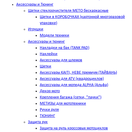
Аксессуары и Тюнинг
Щетки стеклоочистителя METO бескаркасные
Щетки в КОРОБОЧКАХ (картонной многоразовой
упаковке)
Игрушки
Модели техники
Аксессуары и тюнинг
Накладки на бак (TANK PAD)
Наклейки
Аксессуары для шлемов
Щетки
Аксессуары KAITI, HEBE премиум (ТАЙВАНЬ)
Аксессуары для ATV (квадроциклов)
Аксессуары для мопеда ALPHA (Альфа)
Декор мото
Крепления багажа (сетки, "пауки")
МЕТИЗЫ для мототехники
Ручки руля
ТЮНИНГ
Защита рук
Защита на руль кроссовых мотоциклов