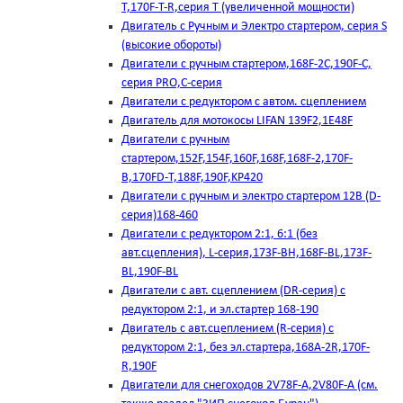
T,170F-T-R,серия Т (увеличенной мощности)
Двигатель с Ручным и Электро стартером, серия S
(высокие обороты)
Двигатели с ручным стартером,168F-2C,190F-C,
серия PRO,C-серия
Двигатели с редуктором с автом. сцеплением
Двигатель для мотокосы LIFAN 139F2,1E48F
Двигатели с ручным
стартером,152F,154F,160F,168F,168F-2,170F-
B,170FD-T,188F,190F,KP420
Двигатели с ручным и электро стартером 12В (D-
серия)168-460
Двигатели с редуктором 2:1, 6:1 (без
авт.сцепления), L-серия,173F-BH,168F-BL,173F-
BL,190F-BL
Двигатели с авт. сцеплением (DR-серия) с
редуктором 2:1, и эл.стартер 168-190
Двигатель с авт.сцеплением (R-серия) с
редуктором 2:1, без эл.стартера,168А-2R,170F-
R,190F
Двигатели для снегоходов 2V78F-A,2V80F-A (см.