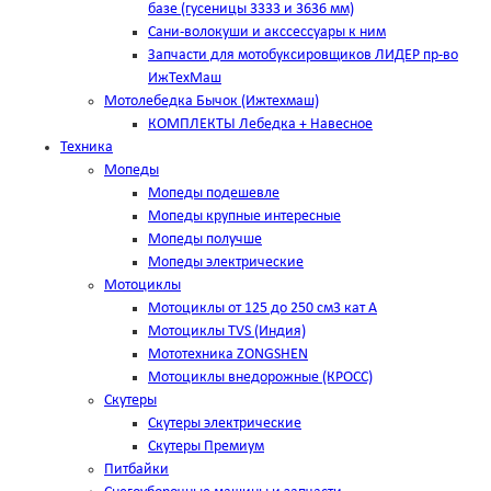
базе (гусеницы 3333 и 3636 мм)
Сани-волокуши и акссессуары к ним
Запчасти для мотобуксировщиков ЛИДЕР пр-во
ИжТехМаш
Мотолебедка Бычок (Ижтехмаш)
КОМПЛЕКТЫ Лебедка + Навесное
Техника
Мопеды
Мопеды подешевле
Мопеды крупные интересные
Мопеды получше
Мопеды электрические
Мотоциклы
Мотоциклы от 125 до 250 см3 кат А
Мотоциклы TVS (Индия)
Мототехника ZONGSHEN
Мотоциклы внедорожные (КРОСС)
Скутеры
Скутеры электрические
Скутеры Премиум
Питбайки