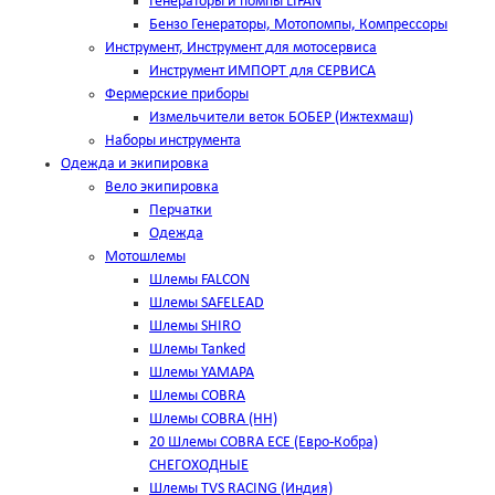
Генераторы и помпы LIFAN
Бензо Генераторы, Мотопомпы, Компрессоры
Инструмент, Инструмент для мотосервиса
Инструмент ИМПОРТ для СЕРВИСА
Фермерские приборы
Измельчители веток БОБЕР (Ижтехмаш)
Наборы инструмента
Одежда и экипировка
Вело экипировка
Перчатки
Одежда
Мотошлемы
Шлемы FALCON
Шлемы SAFELEAD
Шлемы SHIRO
Шлемы Tanked
Шлемы YAMAPA
Шлемы COBRA
Шлемы COBRA (HH)
20 Шлемы COBRA ECE (Евро-Кобра)
СНЕГОХОДНЫЕ
Шлемы TVS RACING (Индия)