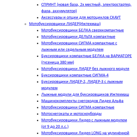
СПРИНТ (новая база, 2х местный, электростартер,
фара, аккумулятор)
Аксессуары и опции для мотоциклов СКАУТ
Мотобуксировщики ЛИДЕР(Ижтехмаш)
Мотобуксировщики БЕЛКА сверхкомпактные
Мотобуксировщики ДЕЛЬТА компактные
Мотобуксировщики СИГМА компактные с
лыжным или седельным модулем
Буксировщики компактные БЕЛКА на ВАРИАТОРЕ
(гусеница 380 мм)
Мотобуксировщики ЛИДЕР без лыжного модуля
Буксировщики компактные СИГМА-4
Буксировщики ЛИДЕР-2, ЛИДЕР-3 c лыжным
модулем
Лыжные модули для буксировщиков Ижтехмаш
Машинокомплекты снегоходов Лидер Альфа
Мотобуксировщики СИГМА компактные
Мотоснегокаты и мотосноуборды
Мотобуксировщики Лидер с лыжным модулем
(от 9 до 20 л.с.)
Мотобуксировщики Лидер LONG на удлинённой