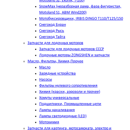
Motoland S2, Ekonik, T-200)
SnowMax (неразборная рама, фара фигуристая,
Motoland S1, ABM Wind200)
Мотобуксировщики, IRBIS DINGO Т110/Т125/150
Снегоход Буран
Снегоход Рысь
Снегоход Тайга
Запчасти для лодочных моторов
Запчасти для лодочных моторов СССР
Лодочные моторы ZONGSHEN и запчасти
Масло, Фильтры, Химия,Прочее
Масло
Зарядные устройства
Насосы
Фильтры нулевого сопротивления
Химия (краски, аэрозоли и прочее)
Хомуты универсальные
Подшипники, Промышленные цепи
Лампы накаливания
Лампы светодиодные (LED)
Мотохимия
Запчасти для картинга, мотосамоката, электро и