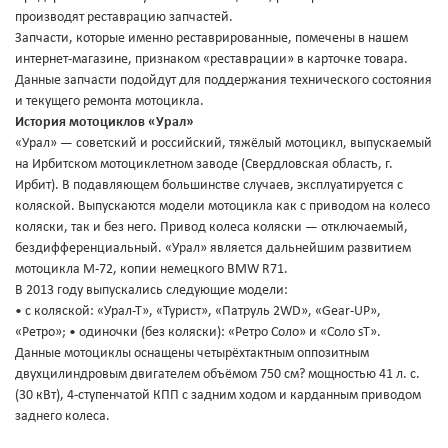
производят реставрацию запчастей.
Запчасти, которые именно реставрированные, помечены в нашем
интернет-магазине, признаком «реставрации» в карточке товара.
Данные запчасти подойдут для поддержания технического состояния
и текущего ремонта мотоцикла.
История мотоциклов «Урал»
«Урал» — советский и российский, тяжёлый мотоцикл, выпускаемый
на Ирбитском мотоциклетном заводе (Свердловская область, г.
Ирбит). В подавляющем большинстве случаев, эксплуатируется с
коляской. Выпускаются модели мотоцикла как с приводом на колесо
коляски, так и без него. Привод колеса коляски — отключаемый,
бездифференциальный. «Урал» является дальнейшим развитием
мотоцикла М-72, копии немецкого BMW R71.
В 2013 году выпускались следующие модели:
• с коляской: «Урал-Т», «Турист», «Патруль 2WD», «Gear-UP»,
«Ретро»; • одиночки (без коляски): «Ретро Соло» и «Соло sT».
Данные мотоциклы оснащены четырёхтактным оппозитным
двухцилиндровым двигателем объёмом 750 см? мощностью 41 л. с.
(30 кВт), 4-ступенчатой КПП с задним ходом и карданным приводом
заднего колеса.