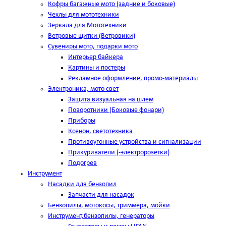
Кофры багажные мото (задние и боковые)
Чехлы для мототехники
Зеркала для Мототехники
Ветровые щитки (Ветровики)
Сувениры мото, подарки мото
Интерьер байкера
Картины и постеры
Рекламное оформление, промо-материалы
Электроника, мото свет
Защита визуальная на шлем
Поворотники (Боковые фонари)
Приборы
Ксенон, светотехника
Противоугонные устройства и сигнализации
Прикуриватели (-электророзетки)
Подогрев
Инструмент
Насадки для бензопил
Запчасти для насадок
Бензопилы, мотокосы, триммера, мойки
Инструмент,бензопилы, генераторы