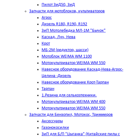
Пилот ЗиД50, ЗиД
Запчасти для мотоблоков, культиваторов
Агрос
Дизель R180, R190, R192
ЗиП Мотолебедка МЛ-1М "Бычок"
Каскад, Луч, Нева
Крот
МБ-2М (редуктор, шасси)
Мотоблок WEIMA WM 1100
Мотокультриватор WEIMA WM 550
Навесное оборудование Каскад-Нева-Агрос-
Целина -Дизель
Навесное оборудование Крот-Тарпан
Тарпан
1.Резина для сельхозтехники.
Мотокультриватор WEIMA WM 400
Мотокультриватор WEIMA WM 550
Запчасти для Бензопил, Мотокос, Триммеров
Аксессуары
Газонокосилки
ЗиП для Б/П "Цыганка" (Китайские пилы с