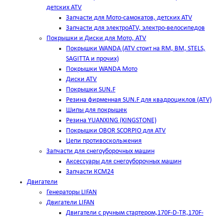
детских ATV
Запчасти для Мото-самокатов, детских ATV
Запчасти для электроATV, электро-велосипедов
Покрышки и Диски для Мото, ATV
Покрышки WANDA (АТV стоит на RM, BM, STELS,
SAGITTA и прочих)
Покрышки WANDA Мото
Диски ATV
Покрышки SUN.F
Резина фирменная SUN.F для квадроциклов (АТV)
Шипы для покрышек
Резина YUANXING (KINGSTONE)
Покрышки OBOR SCORPIO для ATV
Цепи противоскольжения
Запчасти для снегоуборочных машин
Аксессуары для снегоуборочных машин
Запчасти КСМ24
Двигатели
Генераторы LIFAN
Двигатели LIFAN
Двигатели с ручным стартером,170F-D-TR,170F-