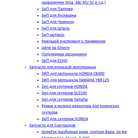
названиями типа -38/-45/-52 и т.д.)
ЗиП для Партнер
ЗиП для Хускварна
ЗиП для Чемпион
ЗиП для Штиль
ЗиП мотокос
Режущий инструмент к триммерам
Цепи на б/пилу
Популярные расходники
ЗиП для ЕСНО
Запчасти для японской мототехники
ЗИП для мотоцикла HONDA CB400
ЗИП для мотоцикла YAMAHA YBR125
Зип для скутеров HONDA
Зип для скутеров SUZUKI
Зип для скутеров Yamaha
Ремни и ролики вариатора для япоинских
скутеров
ЗиП для скутеров HONDA
Запчасти для Снегоходов
SnowFox (разборная рама, круглая фара, он же