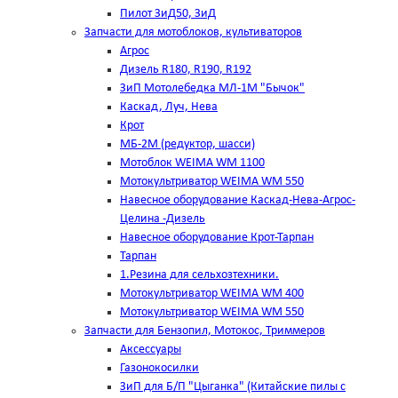
Пилот ЗиД50, ЗиД
Запчасти для мотоблоков, культиваторов
Агрос
Дизель R180, R190, R192
ЗиП Мотолебедка МЛ-1М "Бычок"
Каскад, Луч, Нева
Крот
МБ-2М (редуктор, шасси)
Мотоблок WEIMA WM 1100
Мотокультриватор WEIMA WM 550
Навесное оборудование Каскад-Нева-Агрос-
Целина -Дизель
Навесное оборудование Крот-Тарпан
Тарпан
1.Резина для сельхозтехники.
Мотокультриватор WEIMA WM 400
Мотокультриватор WEIMA WM 550
Запчасти для Бензопил, Мотокос, Триммеров
Аксессуары
Газонокосилки
ЗиП для Б/П "Цыганка" (Китайские пилы с