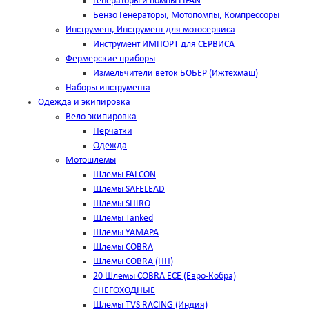
Генераторы и помпы LIFAN
Бензо Генераторы, Мотопомпы, Компрессоры
Инструмент, Инструмент для мотосервиса
Инструмент ИМПОРТ для СЕРВИСА
Фермерские приборы
Измельчители веток БОБЕР (Ижтехмаш)
Наборы инструмента
Одежда и экипировка
Вело экипировка
Перчатки
Одежда
Мотошлемы
Шлемы FALCON
Шлемы SAFELEAD
Шлемы SHIRO
Шлемы Tanked
Шлемы YAMAPA
Шлемы COBRA
Шлемы COBRA (HH)
20 Шлемы COBRA ECE (Евро-Кобра)
СНЕГОХОДНЫЕ
Шлемы TVS RACING (Индия)