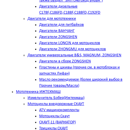
также раздел "ЗИП снегоход Буран")
Двигатели дизельные
C178F,С186FD,C188F,C188FD,C192FD
Двигатели для мототехники
Двигатели для питбайков
Двигатели ВАНЧАНГ
Двигатели ZONGSHEN
Двигатели LONCIN для мотоциклов
Двигатели ZHONGMU для мотоциклов
Двигатели универсальные B&S, MAGNUM, ZONGSHEN
Двигатели в сборе ZONGSHEN
Пластины и шкивы (прочие см. в мотоблоках и
запчастях Лифан)
Масло рекомендуемое (более широкий выбор в
Прочие товары/Масла)
Мототехника ИЖТЕХМАШ
Измельчитель Бобер(Ижтехмаш)
Мотоциклы внедорожные СКАУТ
ATV машинокомплекты
Мотоциклы Скаут
СКАУТ-11 (ВАРИАТОР)
Трициклы СКАУТ