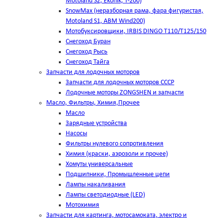
Motoland S2, Ekonik, T-200)
SnowMax (неразборная рама, фара фигуристая,
Motoland S1, ABM Wind200)
Мотобуксировщики, IRBIS DINGO Т110/Т125/150
Снегоход Буран
Снегоход Рысь
Снегоход Тайга
Запчасти для лодочных моторов
Запчасти для лодочных моторов СССР
Лодочные моторы ZONGSHEN и запчасти
Масло, Фильтры, Химия,Прочее
Масло
Зарядные устройства
Насосы
Фильтры нулевого сопротивления
Химия (краски, аэрозоли и прочее)
Хомуты универсальные
Подшипники, Промышленные цепи
Лампы накаливания
Лампы светодиодные (LED)
Мотохимия
Запчасти для картинга, мотосамоката, электро и