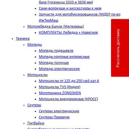
базе (гусеницы 3333 и 3636 мм)
Сани-волокуши и акссессуары к ним
Запчасти для мотобуксировщиков ЛИДЕР пр-во
ИжТехМаш
Мотолебедка Бычок (Ижтехмаш)
Рассчитать доставку
КОМПЛЕКТЫ Лебедка + Навесное
Техника
Мопеды
Мопеды подешевле
Мопеды крупные интересные
Мопеды получше
Мопеды электрические
Мотоциклы
Мотоциклы от 125 до 250 см3 кат А
Мотоциклы TVS (Индия)
Мототехника ZONGSHEN
Мотоциклы внедорожные (КРОСС)
Скутеры
Скутеры электрические
Скутеры Премиум
Питбайки