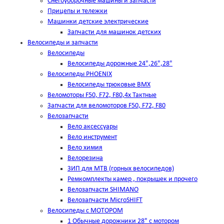
Снегоуборочные машины и запчасти
Прицепы и тележки
Машинки детские электрические
Запчасти для машинок детских
Велосипеды и запчасти
Велосипеды
Велосипеды дорожные 24",26",28"
Велосипеды PHOENIX
Велосипеды трюковые BMX
Веломоторы F50, F72, F80,4х Тактные
Запчасти для веломоторов F50, F72, F80
Велозапчасти
Вело аксессуары
Вело инструмент
Вело химия
Велорезина
ЗИП для MTB (горных велосипедов)
Ремкомплекты камер , покрышек и прочего
Велозапчасти SHIMANO
Велозапчасти MicroSHIFT
Велосипеды с МОТОРОМ
1 Обычные дорожники 28" с мотором