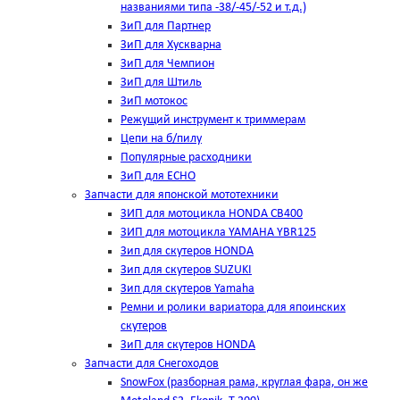
названиями типа -38/-45/-52 и т.д.)
ЗиП для Партнер
ЗиП для Хускварна
ЗиП для Чемпион
ЗиП для Штиль
ЗиП мотокос
Режущий инструмент к триммерам
Цепи на б/пилу
Популярные расходники
ЗиП для ЕСНО
Запчасти для японской мототехники
ЗИП для мотоцикла HONDA CB400
ЗИП для мотоцикла YAMAHA YBR125
Зип для скутеров HONDA
Зип для скутеров SUZUKI
Зип для скутеров Yamaha
Ремни и ролики вариатора для япоинских
скутеров
ЗиП для скутеров HONDA
Запчасти для Снегоходов
SnowFox (разборная рама, круглая фара, он же