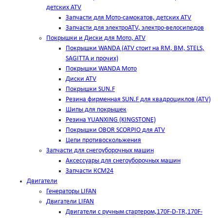
детских ATV
Запчасти для Мото-самокатов, детских ATV
Запчасти для электроATV, электро-велосипедов
Покрышки и Диски для Мото, ATV
Покрышки WANDA (АТV стоит на RM, BM, STELS,
SAGITTA и прочих)
Покрышки WANDA Мото
Диски ATV
Покрышки SUN.F
Резина фирменная SUN.F для квадроциклов (АТV)
Шипы для покрышек
Резина YUANXING (KINGSTONE)
Покрышки OBOR SCORPIO для ATV
Цепи противоскольжения
Запчасти для снегоуборочных машин
Аксессуары для снегоуборочных машин
Запчасти КСМ24
Двигатели
Генераторы LIFAN
Двигатели LIFAN
Двигатели с ручным стартером,170F-D-TR,170F-