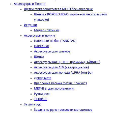
Аксессуары и Тюнинг
Щетки стеклоочистителя METO бескаркасные
Щетки в КОРОБОЧКАХ (картонной многоразовой
упаковке)
Игрушки
Модели техники
Аксессуары и тюнинг
Накладки на бак (TANK PAD)
Наклейки
Аксессуары для шлемов
Щетки
Аксессуары KAITI, HEBE премиум (ТАЙВАНЬ)
Аксессуары для ATV (квадроциклов)
Аксессуары для мопеда ALPHA (Альфа)
Декор мото
Крепления багажа (сетки, "пауки")
МЕТИЗЫ для мототехники
Ручки руля
ТЮНИНГ
Защита рук
Защита на руль кроссовых мотоциклов