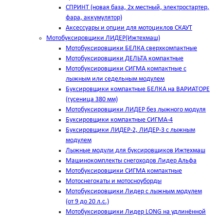
СПРИНТ (новая база, 2х местный, электростартер,
фара, аккумулятор)
Аксессуары и опции для мотоциклов СКАУТ
Мотобуксировщики ЛИДЕР(Ижтехмаш)
Мотобуксировщики БЕЛКА сверхкомпактные
Мотобуксировщики ДЕЛЬТА компактные
Мотобуксировщики СИГМА компактные с
лыжным или седельным модулем
Буксировщики компактные БЕЛКА на ВАРИАТОРЕ
(гусеница 380 мм)
Мотобуксировщики ЛИДЕР без лыжного модуля
Буксировщики компактные СИГМА-4
Буксировщики ЛИДЕР-2, ЛИДЕР-3 c лыжным
модулем
Лыжные модули для буксировщиков Ижтехмаш
Машинокомплекты снегоходов Лидер Альфа
Мотобуксировщики СИГМА компактные
Мотоснегокаты и мотосноуборды
Мотобуксировщики Лидер с лыжным модулем
(от 9 до 20 л.с.)
Мотобуксировщики Лидер LONG на удлинённой