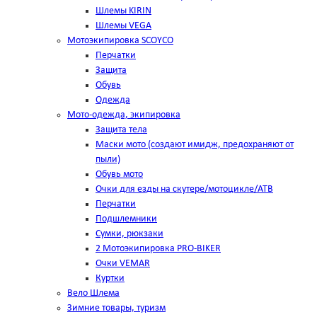
Шлемы KIRIN
Шлемы VEGA
Мотоэкипировка SCOYCO
Перчатки
Защита
Обувь
Одежда
Мото-одежда, экипировка
Защита тела
Маски мото (создают имидж, предохраняют от
пыли)
Обувь мото
Очки для езды на скутере/мотоцикле/АТВ
Перчатки
Подшлемники
Сумки, рюкзаки
2 Мотоэкипировка PRO-BIKER
Очки VEMAR
Куртки
Вело Шлема
Зимние товары, туризм