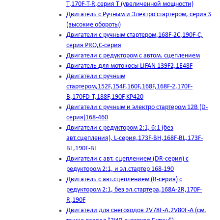
T,170F-T-R,серия Т (увеличенной мощности)
Двигатель с Ручным и Электро стартером, серия S
(высокие обороты)
Двигатели с ручным стартером,168F-2C,190F-C,
серия PRO,C-серия
Двигатели с редуктором с автом. сцеплением
Двигатель для мотокосы LIFAN 139F2,1E48F
Двигатели с ручным
стартером,152F,154F,160F,168F,168F-2,170F-
B,170FD-T,188F,190F,KP420
Двигатели с ручным и электро стартером 12В (D-
серия)168-460
Двигатели с редуктором 2:1, 6:1 (без
авт.сцепления), L-серия,173F-BH,168F-BL,173F-
BL,190F-BL
Двигатели с авт. сцеплением (DR-серия) с
редуктором 2:1, и эл.стартер 168-190
Двигатель с авт.сцеплением (R-серия) с
редуктором 2:1, без эл.стартера,168А-2R,170F-
R,190F
Двигатели для снегоходов 2V78F-A,2V80F-A (см.