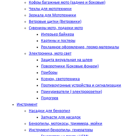
Кофры багажные мото (задние и боковые)
Чехлы для мототехники
Зеркала для Мототехники
Ветровые щитки (Ветровики)
Сувениры мото, подарки мото
Интерьер байкера
Картины и постеры
Рекламное оформление, промо-материалы
Электроника, мото свет
Защита визуальная на шлем
Поворотники (Боковые фонари)
Приборы
Ксенон, светотехника
Противоугонные устройства и сигнализации
Прикуриватели (-электророзетки)
Подогрев
Инструмент
Насадки для бензопил
Запчасти для насадок
Бензопилы, мотокосы, триммера, мойки
Инструмент,бензопилы, генераторы