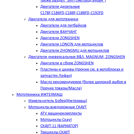
также раздел "ЗИП снегоход Буран")
Двигатели дизельные
C178F,С186FD,C188F,C188FD,C192FD
Двигатели для мототехники
Двигатели для питбайков
Двигатели ВАНЧАНГ
Двигатели ZONGSHEN
Двигатели LONCIN для мотоциклов
Двигатели ZHONGMU для мотоциклов
Двигатели универсальные B&S, MAGNUM, ZONGSHEN
Двигатели в сборе ZONGSHEN
Пластины и шкивы (прочие см. в мотоблоках и
запчастях Лифан)
Масло рекомендуемое (более широкий выбор в
Прочие товары/Масла)
Мототехника ИЖТЕХМАШ
Измельчитель Бобер(Ижтехмаш)
Мотоциклы внедорожные СКАУТ
ATV машинокомплекты
Мотоциклы Скаут
СКАУТ-11 (ВАРИАТОР)
Трициклы СКАУТ