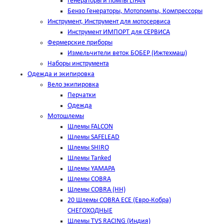
Генераторы и помпы LIFAN
Бензо Генераторы, Мотопомпы, Компрессоры
Инструмент, Инструмент для мотосервиса
Инструмент ИМПОРТ для СЕРВИСА
Фермерские приборы
Измельчители веток БОБЕР (Ижтехмаш)
Наборы инструмента
Одежда и экипировка
Вело экипировка
Перчатки
Одежда
Мотошлемы
Шлемы FALCON
Шлемы SAFELEAD
Шлемы SHIRO
Шлемы Tanked
Шлемы YAMAPA
Шлемы COBRA
Шлемы COBRA (HH)
20 Шлемы COBRA ECE (Евро-Кобра)
СНЕГОХОДНЫЕ
Шлемы TVS RACING (Индия)