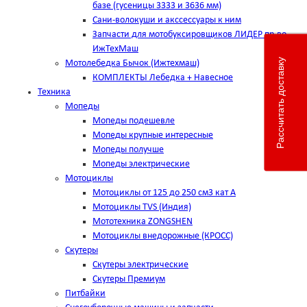
базе (гусеницы 3333 и 3636 мм)
Сани-волокуши и акссессуары к ним
Запчасти для мотобуксировщиков ЛИДЕР пр-во
ИжТехМаш
Рассчитать доставку
Мотолебедка Бычок (Ижтехмаш)
КОМПЛЕКТЫ Лебедка + Навесное
Техника
Мопеды
Мопеды подешевле
Мопеды крупные интересные
Мопеды получше
Мопеды электрические
Мотоциклы
Мотоциклы от 125 до 250 см3 кат А
Мотоциклы TVS (Индия)
Мототехника ZONGSHEN
Мотоциклы внедорожные (КРОСС)
Скутеры
Скутеры электрические
Скутеры Премиум
Питбайки