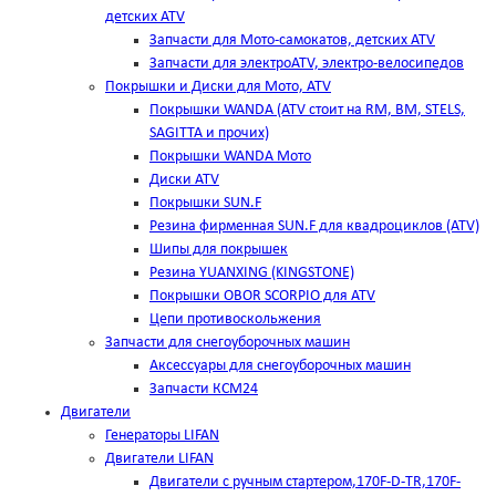
детских ATV
Запчасти для Мото-самокатов, детских ATV
Запчасти для электроATV, электро-велосипедов
Покрышки и Диски для Мото, ATV
Покрышки WANDA (АТV стоит на RM, BM, STELS,
SAGITTA и прочих)
Покрышки WANDA Мото
Диски ATV
Покрышки SUN.F
Резина фирменная SUN.F для квадроциклов (АТV)
Шипы для покрышек
Резина YUANXING (KINGSTONE)
Покрышки OBOR SCORPIO для ATV
Цепи противоскольжения
Запчасти для снегоуборочных машин
Аксессуары для снегоуборочных машин
Запчасти КСМ24
Двигатели
Генераторы LIFAN
Двигатели LIFAN
Двигатели с ручным стартером,170F-D-TR,170F-