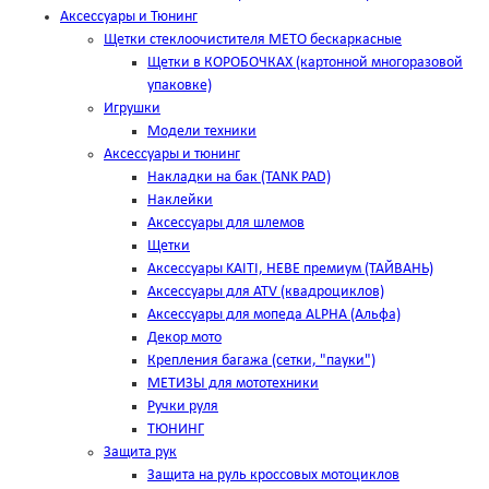
Аксессуары и Тюнинг
Щетки стеклоочистителя METO бескаркасные
Щетки в КОРОБОЧКАХ (картонной многоразовой
упаковке)
Игрушки
Модели техники
Аксессуары и тюнинг
Накладки на бак (TANK PAD)
Наклейки
Аксессуары для шлемов
Щетки
Аксессуары KAITI, HEBE премиум (ТАЙВАНЬ)
Аксессуары для ATV (квадроциклов)
Аксессуары для мопеда ALPHA (Альфа)
Декор мото
Крепления багажа (сетки, "пауки")
МЕТИЗЫ для мототехники
Ручки руля
ТЮНИНГ
Защита рук
Защита на руль кроссовых мотоциклов