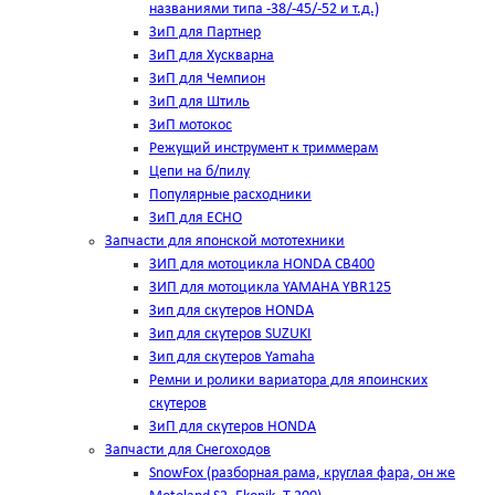
названиями типа -38/-45/-52 и т.д.)
ЗиП для Партнер
ЗиП для Хускварна
ЗиП для Чемпион
ЗиП для Штиль
ЗиП мотокос
Режущий инструмент к триммерам
Цепи на б/пилу
Популярные расходники
ЗиП для ЕСНО
Запчасти для японской мототехники
ЗИП для мотоцикла HONDA CB400
ЗИП для мотоцикла YAMAHA YBR125
Зип для скутеров HONDA
Зип для скутеров SUZUKI
Зип для скутеров Yamaha
Ремни и ролики вариатора для япоинских
скутеров
ЗиП для скутеров HONDA
Запчасти для Снегоходов
SnowFox (разборная рама, круглая фара, он же