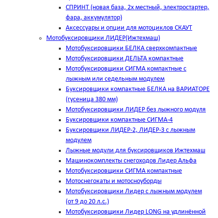
СПРИНТ (новая база, 2х местный, электростартер,
фара, аккумулятор)
Аксессуары и опции для мотоциклов СКАУТ
Мотобуксировщики ЛИДЕР(Ижтехмаш)
Мотобуксировщики БЕЛКА сверхкомпактные
Мотобуксировщики ДЕЛЬТА компактные
Мотобуксировщики СИГМА компактные с
лыжным или седельным модулем
Буксировщики компактные БЕЛКА на ВАРИАТОРЕ
(гусеница 380 мм)
Мотобуксировщики ЛИДЕР без лыжного модуля
Буксировщики компактные СИГМА-4
Буксировщики ЛИДЕР-2, ЛИДЕР-3 c лыжным
модулем
Лыжные модули для буксировщиков Ижтехмаш
Машинокомплекты снегоходов Лидер Альфа
Мотобуксировщики СИГМА компактные
Мотоснегокаты и мотосноуборды
Мотобуксировщики Лидер с лыжным модулем
(от 9 до 20 л.с.)
Мотобуксировщики Лидер LONG на удлинённой