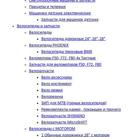
Снегоуборочные машины и запчасти
Прицепы и тележки
Машинки детские электрические
Запчасти для машинок детских
Велосипеды и запчасти
Велосипеды
Велосипеды дорожные 24",26",28"
Велосипеды PHOENIX
Велосипеды трюковые BMX
Веломоторы F50, F72, F80,4х Тактные
Запчасти для веломоторов F50, F72, F80
Велозапчасти
Вело аксессуары
Вело инструмент
Вело химия
Велорезина
ЗИП для MTB (горных велосипедов)
Ремкомплекты камер , покрышек и прочего
Велозапчасти SHIMANO
Велозапчасти MicroSHIFT
Велосипеды с МОТОРОМ
1 Обычные дорожники 28" с мотором