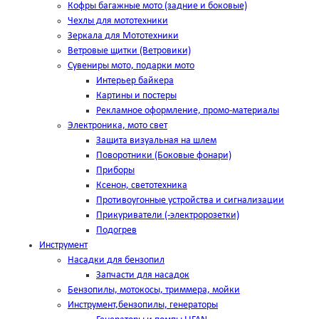
Кофры багажные мото (задние и боковые)
Чехлы для мототехники
Зеркала для Мототехники
Ветровые щитки (Ветровики)
Сувениры мото, подарки мото
Интерьер байкера
Картины и постеры
Рекламное оформление, промо-материалы
Электроника, мото свет
Защита визуальная на шлем
Поворотники (Боковые фонари)
Приборы
Ксенон, светотехника
Противоугонные устройства и сигнализации
Прикуриватели (-электророзетки)
Подогрев
Инструмент
Насадки для бензопил
Запчасти для насадок
Бензопилы, мотокосы, триммера, мойки
Инструмент,бензопилы, генераторы