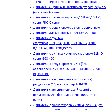
T,170F-T-R,серия Т (увеличенной мощности)
Двигатель с Ручным и Электро стартером, серия S
(высокие обороты)
Двигатели с ручным стартером,168F-2C,190F-C,
серия PRO,C-серия
Двигатели с редуктором с автом. сцеплением
Двигатель для мотокосы LIFAN 139F2,1E48F
Двигатели с ручным
стартером,152F,154F,160F,168F,168F-2,170F-
B,170FD-T,188F,190F,KP420
Двигатели с ручным и электро стартером 12В (D-
серия)168-460
Двигатели с редуктором 2:1, 6:1 (без
авт.сцепления), L-серия,173F-BH,168F-BL,173F-
BL,190F-BL
Двигатели с авт. сцеплением (DR-серия) с
редуктором 2:1, и эл.стартер 168-190
Двигатель с авт.сцеплением (R-серия) с
редуктором 2:1, без эл.стартера,168А-2R,170F-
R,190F
Двигатели для снегоходов 2V78F-A,2V80F-A (см.