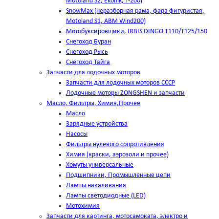
Motoland S2, Ekonik, T-200)
SnowMax (неразборная рама, фара фигуристая,
Motoland S1, ABM Wind200)
Мотобуксировщики, IRBIS DINGO Т110/Т125/150
Снегоход Буран
Снегоход Рысь
Снегоход Тайга
Запчасти для лодочных моторов
Запчасти для лодочных моторов СССР
Лодочные моторы ZONGSHEN и запчасти
Масло, Фильтры, Химия,Прочее
Масло
Зарядные устройства
Насосы
Фильтры нулевого сопротивления
Химия (краски, аэрозоли и прочее)
Хомуты универсальные
Подшипники, Промышленные цепи
Лампы накаливания
Лампы светодиодные (LED)
Мотохимия
Запчасти для картинга, мотосамоката, электро и