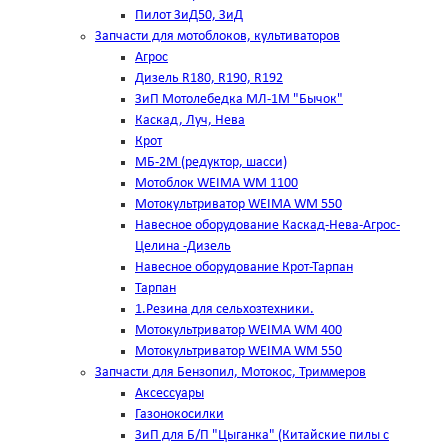
Пилот ЗиД50, ЗиД
Запчасти для мотоблоков, культиваторов
Агрос
Дизель R180, R190, R192
ЗиП Мотолебедка МЛ-1М "Бычок"
Каскад, Луч, Нева
Крот
МБ-2М (редуктор, шасси)
Мотоблок WEIMA WM 1100
Мотокультриватор WEIMA WM 550
Навесное оборудование Каскад-Нева-Агрос-
Целина -Дизель
Навесное оборудование Крот-Тарпан
Тарпан
1.Резина для сельхозтехники.
Мотокультриватор WEIMA WM 400
Мотокультриватор WEIMA WM 550
Запчасти для Бензопил, Мотокос, Триммеров
Аксессуары
Газонокосилки
ЗиП для Б/П "Цыганка" (Китайские пилы с