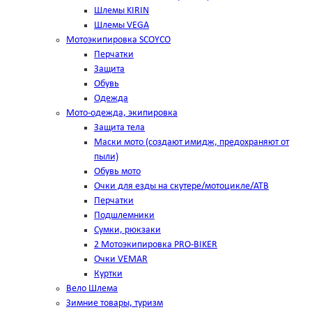
Шлемы KIRIN
Шлемы VEGA
Мотоэкипировка SCOYCO
Перчатки
Защита
Обувь
Одежда
Мото-одежда, экипировка
Защита тела
Маски мото (создают имидж, предохраняют от
пыли)
Обувь мото
Очки для езды на скутере/мотоцикле/АТВ
Перчатки
Подшлемники
Сумки, рюкзаки
2 Мотоэкипировка PRO-BIKER
Очки VEMAR
Куртки
Вело Шлема
Зимние товары, туризм