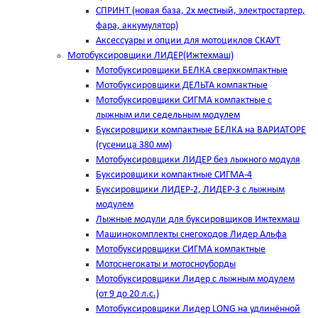
СПРИНТ (новая база, 2х местный, электростартер,
фара, аккумулятор)
Аксессуары и опции для мотоциклов СКАУТ
Мотобуксировщики ЛИДЕР(Ижтехмаш)
Мотобуксировщики БЕЛКА сверхкомпактные
Мотобуксировщики ДЕЛЬТА компактные
Мотобуксировщики СИГМА компактные с
лыжным или седельным модулем
Буксировщики компактные БЕЛКА на ВАРИАТОРЕ
(гусеница 380 мм)
Мотобуксировщики ЛИДЕР без лыжного модуля
Буксировщики компактные СИГМА-4
Буксировщики ЛИДЕР-2, ЛИДЕР-3 c лыжным
модулем
Лыжные модули для буксировщиков Ижтехмаш
Машинокомплекты снегоходов Лидер Альфа
Мотобуксировщики СИГМА компактные
Мотоснегокаты и мотосноуборды
Мотобуксировщики Лидер с лыжным модулем
(от 9 до 20 л.с.)
Мотобуксировщики Лидер LONG на удлинённой