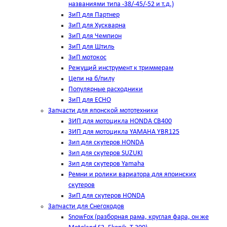
названиями типа -38/-45/-52 и т.д.)
ЗиП для Партнер
ЗиП для Хускварна
ЗиП для Чемпион
ЗиП для Штиль
ЗиП мотокос
Режущий инструмент к триммерам
Цепи на б/пилу
Популярные расходники
ЗиП для ЕСНО
Запчасти для японской мототехники
ЗИП для мотоцикла HONDA CB400
ЗИП для мотоцикла YAMAHA YBR125
Зип для скутеров HONDA
Зип для скутеров SUZUKI
Зип для скутеров Yamaha
Ремни и ролики вариатора для япоинских
скутеров
ЗиП для скутеров HONDA
Запчасти для Снегоходов
SnowFox (разборная рама, круглая фара, он же