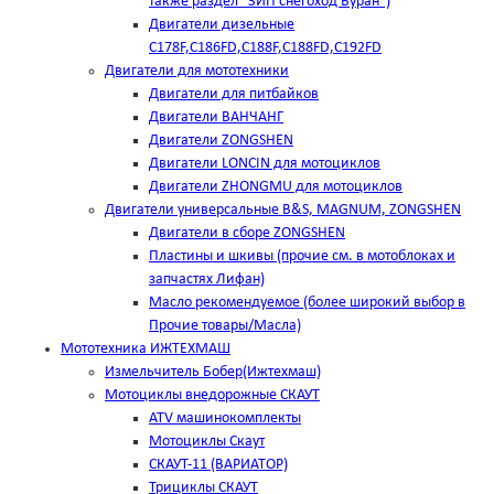
также раздел "ЗИП снегоход Буран")
Двигатели дизельные
C178F,С186FD,C188F,C188FD,C192FD
Двигатели для мототехники
Двигатели для питбайков
Двигатели ВАНЧАНГ
Двигатели ZONGSHEN
Двигатели LONCIN для мотоциклов
Двигатели ZHONGMU для мотоциклов
Двигатели универсальные B&S, MAGNUM, ZONGSHEN
Двигатели в сборе ZONGSHEN
Пластины и шкивы (прочие см. в мотоблоках и
запчастях Лифан)
Масло рекомендуемое (более широкий выбор в
Прочие товары/Масла)
Мототехника ИЖТЕХМАШ
Измельчитель Бобер(Ижтехмаш)
Мотоциклы внедорожные СКАУТ
ATV машинокомплекты
Мотоциклы Скаут
СКАУТ-11 (ВАРИАТОР)
Трициклы СКАУТ