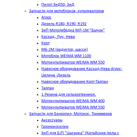
Пилот ЗиД50, ЗиД
Запчасти для мотоблоков, культиваторов
Агрос
Дизель R180, R190, R192
ЗиП Мотолебедка МЛ-1М "Бычок"
Каскад, Луч, Нева
Крот
МБ-2М (редуктор, шасси)
Мотоблок WEIMA WM 1100
Мотокультриватор WEIMA WM 550
Навесное оборудование Каскад-Нева-Агрос-
Целина -Дизель
Навесное оборудование Крот-Тарпан
Тарпан
1.Резина для сельхозтехники.
Мотокультриватор WEIMA WM 400
Мотокультриватор WEIMA WM 550
Запчасти для Бензопил, Мотокос, Триммеров
Аксессуары
Газонокосилки
ЗиП для Б/П "Цыганка" (Китайские пилы с