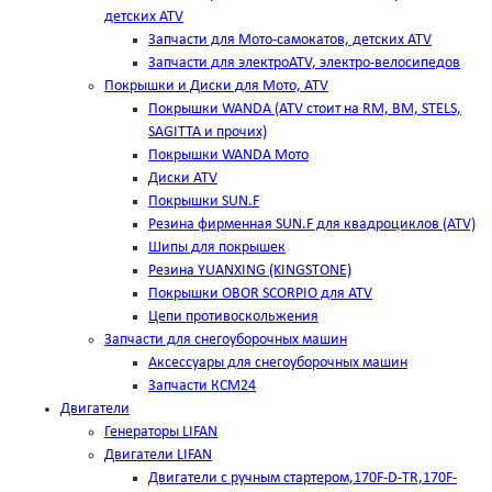
детских ATV
Запчасти для Мото-самокатов, детских ATV
Запчасти для электроATV, электро-велосипедов
Покрышки и Диски для Мото, ATV
Покрышки WANDA (АТV стоит на RM, BM, STELS,
SAGITTA и прочих)
Покрышки WANDA Мото
Диски ATV
Покрышки SUN.F
Резина фирменная SUN.F для квадроциклов (АТV)
Шипы для покрышек
Резина YUANXING (KINGSTONE)
Покрышки OBOR SCORPIO для ATV
Цепи противоскольжения
Запчасти для снегоуборочных машин
Аксессуары для снегоуборочных машин
Запчасти КСМ24
Двигатели
Генераторы LIFAN
Двигатели LIFAN
Двигатели с ручным стартером,170F-D-TR,170F-