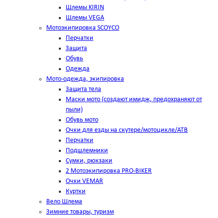
Шлемы KIRIN
Шлемы VEGA
Мотоэкипировка SCOYCO
Перчатки
Защита
Обувь
Одежда
Мото-одежда, экипировка
Защита тела
Маски мото (создают имидж, предохраняют от
пыли)
Обувь мото
Очки для езды на скутере/мотоцикле/АТВ
Перчатки
Подшлемники
Сумки, рюкзаки
2 Мотоэкипировка PRO-BIKER
Очки VEMAR
Куртки
Вело Шлема
Зимние товары, туризм