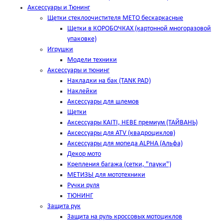
Аксессуары и Тюнинг
Щетки стеклоочистителя METO бескаркасные
Щетки в КОРОБОЧКАХ (картонной многоразовой
упаковке)
Игрушки
Модели техники
Аксессуары и тюнинг
Накладки на бак (TANK PAD)
Наклейки
Аксессуары для шлемов
Щетки
Аксессуары KAITI, HEBE премиум (ТАЙВАНЬ)
Аксессуары для ATV (квадроциклов)
Аксессуары для мопеда ALPHA (Альфа)
Декор мото
Крепления багажа (сетки, "пауки")
МЕТИЗЫ для мототехники
Ручки руля
ТЮНИНГ
Защита рук
Защита на руль кроссовых мотоциклов