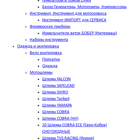
Генераторы и помпы LIFAN
Бензо Генераторы, Мотопомпы, Компрессоры
Инструмент, Инструмент для мотосервиса
Инструмент ИМПОРТ для СЕРВИСА
Фермерские приборы
Измельчители веток БОБЕР (Ижтехмаш)
Наборы инструмента
Одежда и экипировка
Вело экипировка
Перчатки
Одежда
Мотошлемы
Шлемы FALCON
Шлемы SAFELEAD
Шлемы SHIRO
Шлемы Tanked
Шлемы YAMAPA
Шлемы COBRA
Шлемы COBRA (HH)
20 Шлемы COBRA ECE (Евро-Кобра)
СНЕГОХОДНЫЕ
Шлемы TVS RACING (Индия)