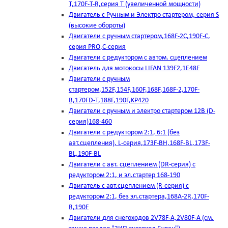
T,170F-T-R,серия Т (увеличенной мощности)
Двигатель с Ручным и Электро стартером, серия S
(высокие обороты)
Двигатели с ручным стартером,168F-2C,190F-C,
серия PRO,C-серия
Двигатели с редуктором с автом. сцеплением
Двигатель для мотокосы LIFAN 139F2,1E48F
Двигатели с ручным
стартером,152F,154F,160F,168F,168F-2,170F-
B,170FD-T,188F,190F,KP420
Двигатели с ручным и электро стартером 12В (D-
серия)168-460
Двигатели с редуктором 2:1, 6:1 (без
авт.сцепления), L-серия,173F-BH,168F-BL,173F-
BL,190F-BL
Двигатели с авт. сцеплением (DR-серия) с
редуктором 2:1, и эл.стартер 168-190
Двигатель с авт.сцеплением (R-серия) с
редуктором 2:1, без эл.стартера,168А-2R,170F-
R,190F
Двигатели для снегоходов 2V78F-A,2V80F-A (см.