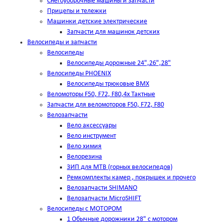
Снегоуборочные машины и запчасти
Прицепы и тележки
Машинки детские электрические
Запчасти для машинок детских
Велосипеды и запчасти
Велосипеды
Велосипеды дорожные 24",26",28"
Велосипеды PHOENIX
Велосипеды трюковые BMX
Веломоторы F50, F72, F80,4х Тактные
Запчасти для веломоторов F50, F72, F80
Велозапчасти
Вело аксессуары
Вело инструмент
Вело химия
Велорезина
ЗИП для MTB (горных велосипедов)
Ремкомплекты камер , покрышек и прочего
Велозапчасти SHIMANO
Велозапчасти MicroSHIFT
Велосипеды с МОТОРОМ
1 Обычные дорожники 28" с мотором