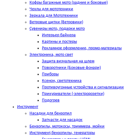
Кофры багажные мото (задние и боковые)
Чехлы для мототехники
Зеркала для Мототехники
Ветровые щитки (Ветровики)
Сувениры мото, подарки мото
Интерьер байкера
Картины и постеры
Рекламное оформление, промо-материалы
Электроника, мото свет
Защита визуальная на шлем
Поворотники (Боковые фонари)
Приборы
Ксенон, светотехника
Противоугонные устройства и сигнализации
Прикуриватели (-электророзетки)
Подогрев
Инструмент
Насадки для бензопил
Запчасти для насадок
Бензопилы, мотокосы, триммера, мойки
Инструмент,бензопилы, генераторы