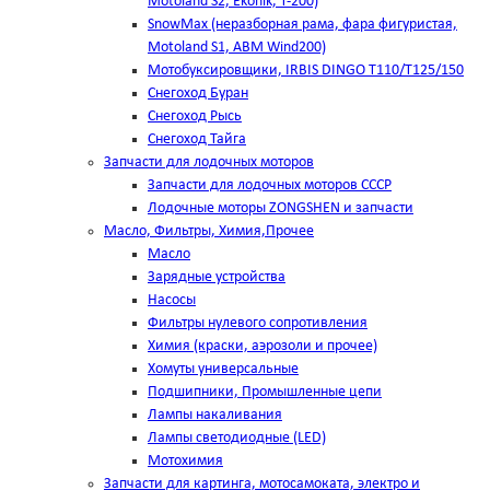
Motoland S2, Ekonik, T-200)
SnowMax (неразборная рама, фара фигуристая,
Motoland S1, ABM Wind200)
Мотобуксировщики, IRBIS DINGO Т110/Т125/150
Снегоход Буран
Снегоход Рысь
Снегоход Тайга
Запчасти для лодочных моторов
Запчасти для лодочных моторов СССР
Лодочные моторы ZONGSHEN и запчасти
Масло, Фильтры, Химия,Прочее
Масло
Зарядные устройства
Насосы
Фильтры нулевого сопротивления
Химия (краски, аэрозоли и прочее)
Хомуты универсальные
Подшипники, Промышленные цепи
Лампы накаливания
Лампы светодиодные (LED)
Мотохимия
Запчасти для картинга, мотосамоката, электро и