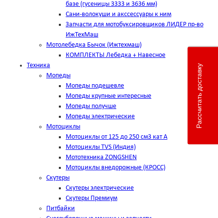
базе (гусеницы 3333 и 3636 мм)
Сани-волокуши и акссессуары к ним
Запчасти для мотобуксировщиков ЛИДЕР пр-во
ИжТехМаш
Мотолебедка Бычок (Ижтехмаш)
КОМПЛЕКТЫ Лебедка + Навесное
Техника
Рассчитать доставку
Мопеды
Мопеды подешевле
Мопеды крупные интересные
Мопеды получше
Мопеды электрические
Мотоциклы
Мотоциклы от 125 до 250 см3 кат А
Мотоциклы TVS (Индия)
Мототехника ZONGSHEN
Мотоциклы внедорожные (КРОСС)
Скутеры
Скутеры электрические
Скутеры Премиум
Питбайки