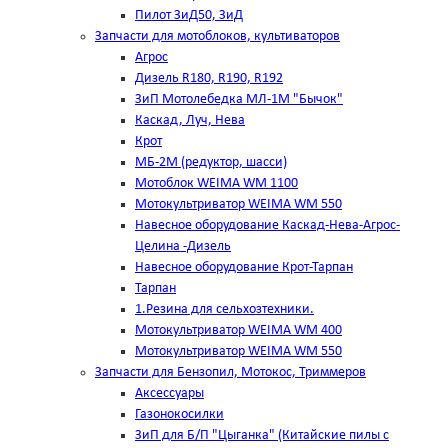
Пилот ЗиД50, ЗиД
Запчасти для мотоблоков, культиваторов
Агрос
Дизель R180, R190, R192
ЗиП Мотолебедка МЛ-1М "Бычок"
Каскад, Луч, Нева
Крот
МБ-2М (редуктор, шасси)
Мотоблок WEIMA WM 1100
Мотокультриватор WEIMA WM 550
Навесное оборудование Каскад-Нева-Агрос-
Целина -Дизель
Навесное оборудование Крот-Тарпан
Тарпан
1.Резина для сельхозтехники.
Мотокультриватор WEIMA WM 400
Мотокультриватор WEIMA WM 550
Запчасти для Бензопил, Мотокос, Триммеров
Аксессуары
Газонокосилки
ЗиП для Б/П "Цыганка" (Китайские пилы с