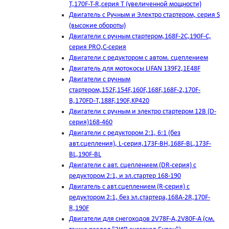
T,170F-T-R,серия Т (увеличенной мощности)
Двигатель с Ручным и Электро стартером, серия S
(высокие обороты)
Двигатели с ручным стартером,168F-2C,190F-C,
серия PRO,C-серия
Двигатели с редуктором с автом. сцеплением
Двигатель для мотокосы LIFAN 139F2,1E48F
Двигатели с ручным
стартером,152F,154F,160F,168F,168F-2,170F-
B,170FD-T,188F,190F,KP420
Двигатели с ручным и электро стартером 12В (D-
серия)168-460
Двигатели с редуктором 2:1, 6:1 (без
авт.сцепления), L-серия,173F-BH,168F-BL,173F-
BL,190F-BL
Двигатели с авт. сцеплением (DR-серия) с
редуктором 2:1, и эл.стартер 168-190
Двигатель с авт.сцеплением (R-серия) с
редуктором 2:1, без эл.стартера,168А-2R,170F-
R,190F
Двигатели для снегоходов 2V78F-A,2V80F-A (см.