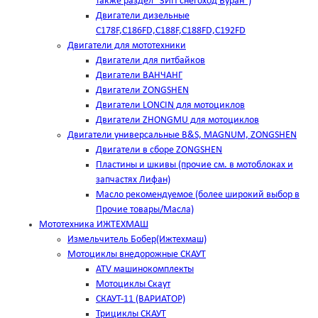
также раздел "ЗИП снегоход Буран")
Двигатели дизельные
C178F,С186FD,C188F,C188FD,C192FD
Двигатели для мототехники
Двигатели для питбайков
Двигатели ВАНЧАНГ
Двигатели ZONGSHEN
Двигатели LONCIN для мотоциклов
Двигатели ZHONGMU для мотоциклов
Двигатели универсальные B&S, MAGNUM, ZONGSHEN
Двигатели в сборе ZONGSHEN
Пластины и шкивы (прочие см. в мотоблоках и
запчастях Лифан)
Масло рекомендуемое (более широкий выбор в
Прочие товары/Масла)
Мототехника ИЖТЕХМАШ
Измельчитель Бобер(Ижтехмаш)
Мотоциклы внедорожные СКАУТ
ATV машинокомплекты
Мотоциклы Скаут
СКАУТ-11 (ВАРИАТОР)
Трициклы СКАУТ