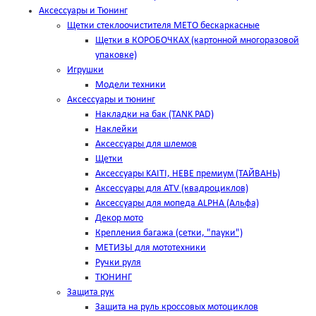
Аксессуары и Тюнинг
Щетки стеклоочистителя METO бескаркасные
Щетки в КОРОБОЧКАХ (картонной многоразовой
упаковке)
Игрушки
Модели техники
Аксессуары и тюнинг
Накладки на бак (TANK PAD)
Наклейки
Аксессуары для шлемов
Щетки
Аксессуары KAITI, HEBE премиум (ТАЙВАНЬ)
Аксессуары для ATV (квадроциклов)
Аксессуары для мопеда ALPHA (Альфа)
Декор мото
Крепления багажа (сетки, "пауки")
МЕТИЗЫ для мототехники
Ручки руля
ТЮНИНГ
Защита рук
Защита на руль кроссовых мотоциклов