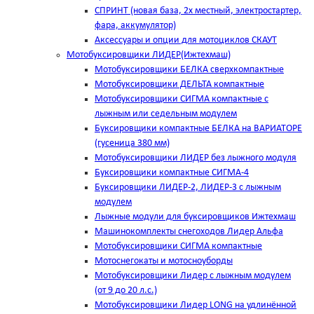
СПРИНТ (новая база, 2х местный, электростартер,
фара, аккумулятор)
Аксессуары и опции для мотоциклов СКАУТ
Мотобуксировщики ЛИДЕР(Ижтехмаш)
Мотобуксировщики БЕЛКА сверхкомпактные
Мотобуксировщики ДЕЛЬТА компактные
Мотобуксировщики СИГМА компактные с
лыжным или седельным модулем
Буксировщики компактные БЕЛКА на ВАРИАТОРЕ
(гусеница 380 мм)
Мотобуксировщики ЛИДЕР без лыжного модуля
Буксировщики компактные СИГМА-4
Буксировщики ЛИДЕР-2, ЛИДЕР-3 c лыжным
модулем
Лыжные модули для буксировщиков Ижтехмаш
Машинокомплекты снегоходов Лидер Альфа
Мотобуксировщики СИГМА компактные
Мотоснегокаты и мотосноуборды
Мотобуксировщики Лидер с лыжным модулем
(от 9 до 20 л.с.)
Мотобуксировщики Лидер LONG на удлинённой