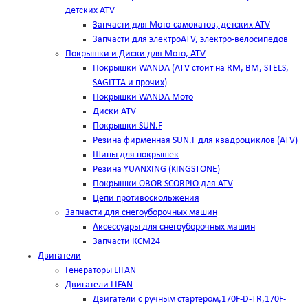
детских ATV
Запчасти для Мото-самокатов, детских ATV
Запчасти для электроATV, электро-велосипедов
Покрышки и Диски для Мото, ATV
Покрышки WANDA (АТV стоит на RM, BM, STELS,
SAGITTA и прочих)
Покрышки WANDA Мото
Диски ATV
Покрышки SUN.F
Резина фирменная SUN.F для квадроциклов (АТV)
Шипы для покрышек
Резина YUANXING (KINGSTONE)
Покрышки OBOR SCORPIO для ATV
Цепи противоскольжения
Запчасти для снегоуборочных машин
Аксессуары для снегоуборочных машин
Запчасти КСМ24
Двигатели
Генераторы LIFAN
Двигатели LIFAN
Двигатели с ручным стартером,170F-D-TR,170F-