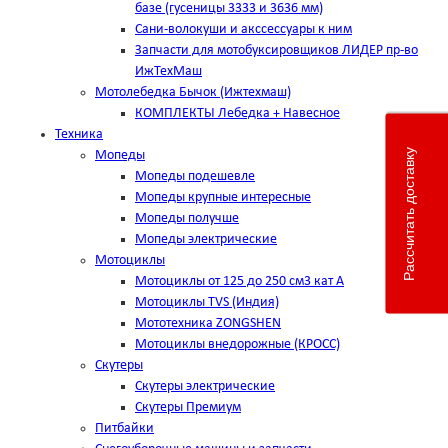
базе (гусеницы 3333 и 3636 мм)
Сани-волокуши и акссессуары к ним
Запчасти для мотобуксировщиков ЛИДЕР пр-во
ИжТехМаш
Мотолебедка Бычок (Ижтехмаш)
КОМПЛЕКТЫ Лебедка + Навесное
Техника
Рассчитать доставку
Мопеды
Мопеды подешевле
Мопеды крупные интересные
Мопеды получше
Мопеды электрические
Мотоциклы
Мотоциклы от 125 до 250 см3 кат А
Мотоциклы TVS (Индия)
Мототехника ZONGSHEN
Мотоциклы внедорожные (КРОСС)
Скутеры
Скутеры электрические
Скутеры Премиум
Питбайки