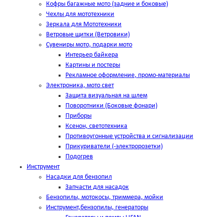
Кофры багажные мото (задние и боковые)
Чехлы для мототехники
Зеркала для Мототехники
Ветровые щитки (Ветровики)
Сувениры мото, подарки мото
Интерьер байкера
Картины и постеры
Рекламное оформление, промо-материалы
Электроника, мото свет
Защита визуальная на шлем
Поворотники (Боковые фонари)
Приборы
Ксенон, светотехника
Противоугонные устройства и сигнализации
Прикуриватели (-электророзетки)
Подогрев
Инструмент
Насадки для бензопил
Запчасти для насадок
Бензопилы, мотокосы, триммера, мойки
Инструмент,бензопилы, генераторы