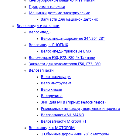
Снегоуборочные машины и запчасти
Прицепы и тележки
Машинки детские электрические
Запчасти для машинок детских
Велосипеды и запчасти
Велосипеды
Велосипеды дорожные 24",26",28"
Велосипеды PHOENIX
Велосипеды трюковые BMX
Веломоторы F50, F72, F80,4х Тактные
Запчасти для веломоторов F50, F72, F80
Велозапчасти
Вело аксессуары
Вело инструмент
Вело химия
Велорезина
ЗИП для MTB (горных велосипедов)
Ремкомплекты камер , покрышек и прочего
Велозапчасти SHIMANO
Велозапчасти MicroSHIFT
Велосипеды с МОТОРОМ
1 Обычные дорожники 28" с мотором