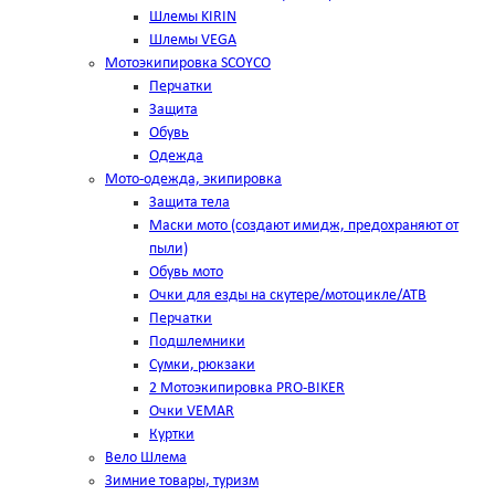
Шлемы KIRIN
Шлемы VEGA
Мотоэкипировка SCOYCO
Перчатки
Защита
Обувь
Одежда
Мото-одежда, экипировка
Защита тела
Маски мото (создают имидж, предохраняют от
пыли)
Обувь мото
Очки для езды на скутере/мотоцикле/АТВ
Перчатки
Подшлемники
Сумки, рюкзаки
2 Мотоэкипировка PRO-BIKER
Очки VEMAR
Куртки
Вело Шлема
Зимние товары, туризм