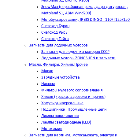
Motoland S2, Ekonik, T-200)
SnowMax (неразборная рама, фара фигуристая,
Motoland S1, ABM Wind200)
Мотобуксировщики, IRBIS DINGO Т110/Т125/150
Снегоход Буран
Снегоход Рысь
Снегоход Тайга
Запчасти для лодочных моторов
Запчасти для лодочных моторов СССР
Лодочные моторы ZONGSHEN и запчасти
Масло, Фильтры, Химия,Прочее
Масло
Зарядные устройства
Насосы
Фильтры нулевого сопротивления
Химия (краски, аэрозоли и прочее)
Хомуты универсальные
Подшипники, Промышленные цепи
Лампы накаливания
Лампы светодиодные (LED)
Мотохимия
Запчасти для картинга, мотосамоката, электро и