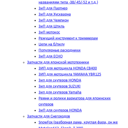
названиями типа -38/-45/-52 и т.д.)
ЗиП для Партнер
ЗиП для Хускварна
ЗиП для Чемпион
ЗиП для Штиль
ЗиП мотокос
Режущий инструмент к триммерам
Цепи на б/пилу
Популярные расходники
ЗиП для ЕСНО
Запчасти для японской мототехники
ЗИП для мотоцикла HONDA CB400
ЗИП для мотоцикла YAMAHA YBR125
Зип для скутеров HONDA
Зип для скутеров SUZUKI
Зип для скутеров Yamaha
Ремни и ролики вариатора для япоинских
скутеров
ЗиП для скутеров HONDA
Запчасти для Снегоходов
SnowFox (разборная рама, круглая фара, он же