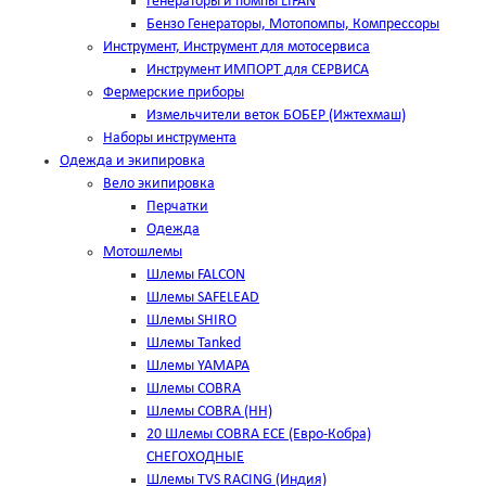
Генераторы и помпы LIFAN
Бензо Генераторы, Мотопомпы, Компрессоры
Инструмент, Инструмент для мотосервиса
Инструмент ИМПОРТ для СЕРВИСА
Фермерские приборы
Измельчители веток БОБЕР (Ижтехмаш)
Наборы инструмента
Одежда и экипировка
Вело экипировка
Перчатки
Одежда
Мотошлемы
Шлемы FALCON
Шлемы SAFELEAD
Шлемы SHIRO
Шлемы Tanked
Шлемы YAMAPA
Шлемы COBRA
Шлемы COBRA (HH)
20 Шлемы COBRA ECE (Евро-Кобра)
СНЕГОХОДНЫЕ
Шлемы TVS RACING (Индия)