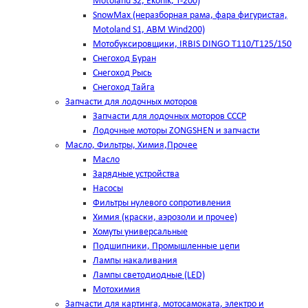
Motoland S2, Ekonik, T-200)
SnowMax (неразборная рама, фара фигуристая,
Motoland S1, ABM Wind200)
Мотобуксировщики, IRBIS DINGO Т110/Т125/150
Снегоход Буран
Снегоход Рысь
Снегоход Тайга
Запчасти для лодочных моторов
Запчасти для лодочных моторов СССР
Лодочные моторы ZONGSHEN и запчасти
Масло, Фильтры, Химия,Прочее
Масло
Зарядные устройства
Насосы
Фильтры нулевого сопротивления
Химия (краски, аэрозоли и прочее)
Хомуты универсальные
Подшипники, Промышленные цепи
Лампы накаливания
Лампы светодиодные (LED)
Мотохимия
Запчасти для картинга, мотосамоката, электро и