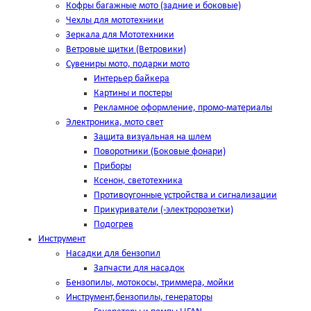
Кофры багажные мото (задние и боковые)
Чехлы для мототехники
Зеркала для Мототехники
Ветровые щитки (Ветровики)
Сувениры мото, подарки мото
Интерьер байкера
Картины и постеры
Рекламное оформление, промо-материалы
Электроника, мото свет
Защита визуальная на шлем
Поворотники (Боковые фонари)
Приборы
Ксенон, светотехника
Противоугонные устройства и сигнализации
Прикуриватели (-электророзетки)
Подогрев
Инструмент
Насадки для бензопил
Запчасти для насадок
Бензопилы, мотокосы, триммера, мойки
Инструмент,бензопилы, генераторы