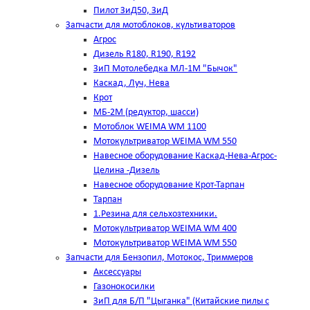
Пилот ЗиД50, ЗиД
Запчасти для мотоблоков, культиваторов
Агрос
Дизель R180, R190, R192
ЗиП Мотолебедка МЛ-1М "Бычок"
Каскад, Луч, Нева
Крот
МБ-2М (редуктор, шасси)
Мотоблок WEIMA WM 1100
Мотокультриватор WEIMA WM 550
Навесное оборудование Каскад-Нева-Агрос-
Целина -Дизель
Навесное оборудование Крот-Тарпан
Тарпан
1.Резина для сельхозтехники.
Мотокультриватор WEIMA WM 400
Мотокультриватор WEIMA WM 550
Запчасти для Бензопил, Мотокос, Триммеров
Аксессуары
Газонокосилки
ЗиП для Б/П "Цыганка" (Китайские пилы с