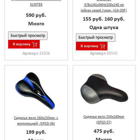
SUNTEK
3/8x14Gx36Hx100x140 на
гайках сереб./черн. (GA-03F)
590 руб.
155 руб.
160 руб.
Много
Одна штука
Быстрый просмотр
Быстрый просмотр
В корзину
В корзину
Артикул
33506
Артикул
30550
Сиденье вело 250х180мм
Сиденье вело 260х150мм.,с
(EPSD-57)
вентиляцией, (EPSD-36)
475 руб.
199 руб.
Много