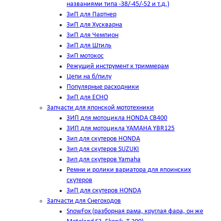
названиями типа -38/-45/-52 и т.д.)
ЗиП для Партнер
ЗиП для Хускварна
ЗиП для Чемпион
ЗиП для Штиль
ЗиП мотокос
Режущий инструмент к триммерам
Цепи на б/пилу
Популярные расходники
ЗиП для ЕСНО
Запчасти для японской мототехники
ЗИП для мотоцикла HONDA CB400
ЗИП для мотоцикла YAMAHA YBR125
Зип для скутеров HONDA
Зип для скутеров SUZUKI
Зип для скутеров Yamaha
Ремни и ролики вариатора для япоинских
скутеров
ЗиП для скутеров HONDA
Запчасти для Снегоходов
SnowFox (разборная рама, круглая фара, он же