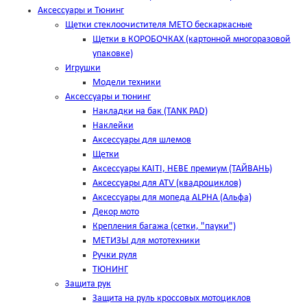
Аксессуары и Тюнинг
Щетки стеклоочистителя METO бескаркасные
Щетки в КОРОБОЧКАХ (картонной многоразовой
упаковке)
Игрушки
Модели техники
Аксессуары и тюнинг
Накладки на бак (TANK PAD)
Наклейки
Аксессуары для шлемов
Щетки
Аксессуары KAITI, HEBE премиум (ТАЙВАНЬ)
Аксессуары для ATV (квадроциклов)
Аксессуары для мопеда ALPHA (Альфа)
Декор мото
Крепления багажа (сетки, "пауки")
МЕТИЗЫ для мототехники
Ручки руля
ТЮНИНГ
Защита рук
Защита на руль кроссовых мотоциклов