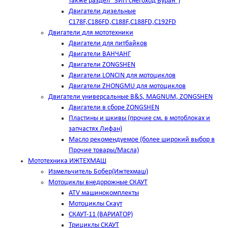
также раздел "ЗИП снегоход Буран")
Двигатели дизельные
C178F,С186FD,C188F,C188FD,C192FD
Двигатели для мототехники
Двигатели для питбайков
Двигатели ВАНЧАНГ
Двигатели ZONGSHEN
Двигатели LONCIN для мотоциклов
Двигатели ZHONGMU для мотоциклов
Двигатели универсальные B&S, MAGNUM, ZONGSHEN
Двигатели в сборе ZONGSHEN
Пластины и шкивы (прочие см. в мотоблоках и
запчастях Лифан)
Масло рекомендуемое (более широкий выбор в
Прочие товары/Масла)
Мототехника ИЖТЕХМАШ
Измельчитель Бобер(Ижтехмаш)
Мотоциклы внедорожные СКАУТ
ATV машинокомплекты
Мотоциклы Скаут
СКАУТ-11 (ВАРИАТОР)
Трициклы СКАУТ