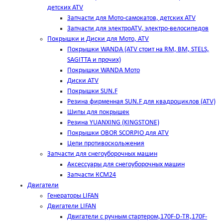
детских ATV
Запчасти для Мото-самокатов, детских ATV
Запчасти для электроATV, электро-велосипедов
Покрышки и Диски для Мото, ATV
Покрышки WANDA (АТV стоит на RM, BM, STELS,
SAGITTA и прочих)
Покрышки WANDA Мото
Диски ATV
Покрышки SUN.F
Резина фирменная SUN.F для квадроциклов (АТV)
Шипы для покрышек
Резина YUANXING (KINGSTONE)
Покрышки OBOR SCORPIO для ATV
Цепи противоскольжения
Запчасти для снегоуборочных машин
Аксессуары для снегоуборочных машин
Запчасти КСМ24
Двигатели
Генераторы LIFAN
Двигатели LIFAN
Двигатели с ручным стартером,170F-D-TR,170F-