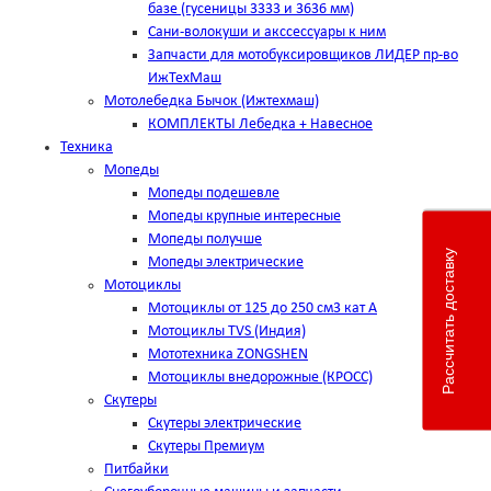
базе (гусеницы 3333 и 3636 мм)
Сани-волокуши и акссессуары к ним
Запчасти для мотобуксировщиков ЛИДЕР пр-во
ИжТехМаш
Мотолебедка Бычок (Ижтехмаш)
КОМПЛЕКТЫ Лебедка + Навесное
Техника
Мопеды
Мопеды подешевле
Мопеды крупные интересные
Мопеды получше
Рассчитать доставку
Мопеды электрические
Мотоциклы
Мотоциклы от 125 до 250 см3 кат А
Мотоциклы TVS (Индия)
Мототехника ZONGSHEN
Мотоциклы внедорожные (КРОСС)
Скутеры
Скутеры электрические
Скутеры Премиум
Питбайки