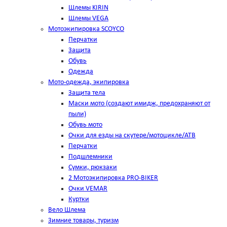
Шлемы KIRIN
Шлемы VEGA
Мотоэкипировка SCOYCO
Перчатки
Защита
Обувь
Одежда
Мото-одежда, экипировка
Защита тела
Маски мото (создают имидж, предохраняют от
пыли)
Обувь мото
Очки для езды на скутере/мотоцикле/АТВ
Перчатки
Подшлемники
Сумки, рюкзаки
2 Мотоэкипировка PRO-BIKER
Очки VEMAR
Куртки
Вело Шлема
Зимние товары, туризм