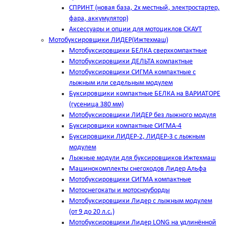
СПРИНТ (новая база, 2х местный, электростартер,
фара, аккумулятор)
Аксессуары и опции для мотоциклов СКАУТ
Мотобуксировщики ЛИДЕР(Ижтехмаш)
Мотобуксировщики БЕЛКА сверхкомпактные
Мотобуксировщики ДЕЛЬТА компактные
Мотобуксировщики СИГМА компактные с
лыжным или седельным модулем
Буксировщики компактные БЕЛКА на ВАРИАТОРЕ
(гусеница 380 мм)
Мотобуксировщики ЛИДЕР без лыжного модуля
Буксировщики компактные СИГМА-4
Буксировщики ЛИДЕР-2, ЛИДЕР-3 c лыжным
модулем
Лыжные модули для буксировщиков Ижтехмаш
Машинокомплекты снегоходов Лидер Альфа
Мотобуксировщики СИГМА компактные
Мотоснегокаты и мотосноуборды
Мотобуксировщики Лидер с лыжным модулем
(от 9 до 20 л.с.)
Мотобуксировщики Лидер LONG на удлинённой