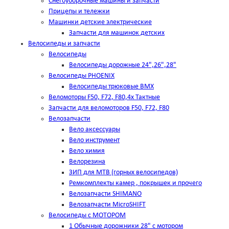
Снегоуборочные машины и запчасти
Прицепы и тележки
Машинки детские электрические
Запчасти для машинок детских
Велосипеды и запчасти
Велосипеды
Велосипеды дорожные 24",26",28"
Велосипеды PHOENIX
Велосипеды трюковые BMX
Веломоторы F50, F72, F80,4х Тактные
Запчасти для веломоторов F50, F72, F80
Велозапчасти
Вело аксессуары
Вело инструмент
Вело химия
Велорезина
ЗИП для MTB (горных велосипедов)
Ремкомплекты камер , покрышек и прочего
Велозапчасти SHIMANO
Велозапчасти MicroSHIFT
Велосипеды с МОТОРОМ
1 Обычные дорожники 28" с мотором