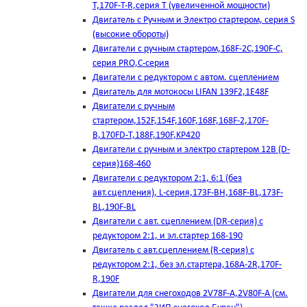
T,170F-T-R,серия Т (увеличенной мощности)
Двигатель с Ручным и Электро стартером, серия S
(высокие обороты)
Двигатели с ручным стартером,168F-2C,190F-C,
серия PRO,C-серия
Двигатели с редуктором с автом. сцеплением
Двигатель для мотокосы LIFAN 139F2,1E48F
Двигатели с ручным
стартером,152F,154F,160F,168F,168F-2,170F-
B,170FD-T,188F,190F,KP420
Двигатели с ручным и электро стартером 12В (D-
серия)168-460
Двигатели с редуктором 2:1, 6:1 (без
авт.сцепления), L-серия,173F-BH,168F-BL,173F-
BL,190F-BL
Двигатели с авт. сцеплением (DR-серия) с
редуктором 2:1, и эл.стартер 168-190
Двигатель с авт.сцеплением (R-серия) с
редуктором 2:1, без эл.стартера,168А-2R,170F-
R,190F
Двигатели для снегоходов 2V78F-A,2V80F-A (см.