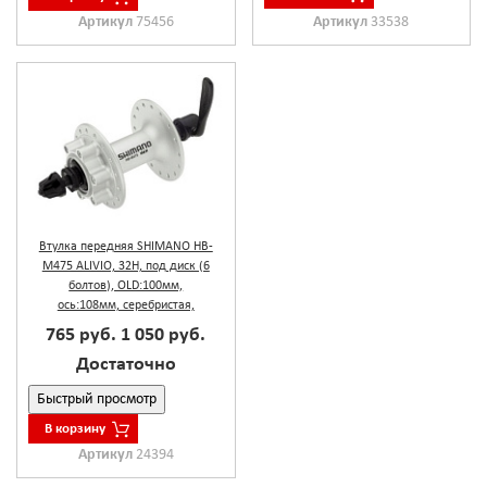
Артикул
33538
Артикул
75456
Втулка передняя SHIMANO HB-
M475 ALIVIO, 32Н, под диск (6
болтов), OLD:100мм,
ось:108мм, серебристая,
765 руб.
1 050 руб.
Достаточно
Быстрый просмотр
В корзину
Артикул
24394