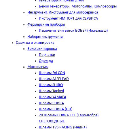
Генераторы и помпы LIFAN
Бензо Генераторы, Мотопомпы, Компрессоры
Инструмент, Инструмент для мотосервиса
Инструмент ИМПОРТ для СЕРВИСА
Фермерские приборы
Измельчители веток БОБЕР (Ижтехмаш)
Наборы инструмента
Одежда и экипировка
Вело экипировка
Перчатки
Одежда
Мотошлемы
Шлемы FALCON
Шлемы SAFELEAD
Шлемы SHIRO
Шлемы Tanked
Шлемы YAMAPA
Шлемы COBRA
Шлемы COBRA (HH)
20 Шлемы COBRA ECE (Евро-Кобра)
СНЕГОХОДНЫЕ
Шлемы TVS RACING (Индия)