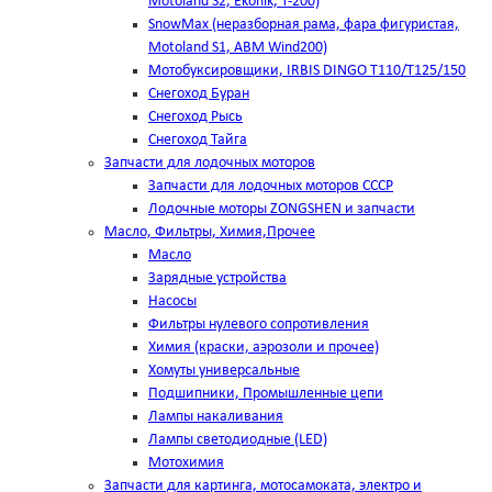
Motoland S2, Ekonik, T-200)
SnowMax (неразборная рама, фара фигуристая,
Motoland S1, ABM Wind200)
Мотобуксировщики, IRBIS DINGO Т110/Т125/150
Снегоход Буран
Снегоход Рысь
Снегоход Тайга
Запчасти для лодочных моторов
Запчасти для лодочных моторов СССР
Лодочные моторы ZONGSHEN и запчасти
Масло, Фильтры, Химия,Прочее
Масло
Зарядные устройства
Насосы
Фильтры нулевого сопротивления
Химия (краски, аэрозоли и прочее)
Хомуты универсальные
Подшипники, Промышленные цепи
Лампы накаливания
Лампы светодиодные (LED)
Мотохимия
Запчасти для картинга, мотосамоката, электро и