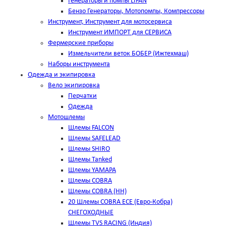
Генераторы и помпы LIFAN
Бензо Генераторы, Мотопомпы, Компрессоры
Инструмент, Инструмент для мотосервиса
Инструмент ИМПОРТ для СЕРВИСА
Фермерские приборы
Измельчители веток БОБЕР (Ижтехмаш)
Наборы инструмента
Одежда и экипировка
Вело экипировка
Перчатки
Одежда
Мотошлемы
Шлемы FALCON
Шлемы SAFELEAD
Шлемы SHIRO
Шлемы Tanked
Шлемы YAMAPA
Шлемы COBRA
Шлемы COBRA (HH)
20 Шлемы COBRA ECE (Евро-Кобра)
СНЕГОХОДНЫЕ
Шлемы TVS RACING (Индия)