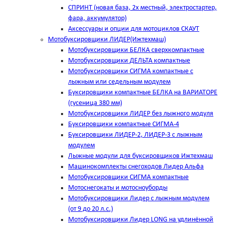
СПРИНТ (новая база, 2х местный, электростартер,
фара, аккумулятор)
Аксессуары и опции для мотоциклов СКАУТ
Мотобуксировщики ЛИДЕР(Ижтехмаш)
Мотобуксировщики БЕЛКА сверхкомпактные
Мотобуксировщики ДЕЛЬТА компактные
Мотобуксировщики СИГМА компактные с
лыжным или седельным модулем
Буксировщики компактные БЕЛКА на ВАРИАТОРЕ
(гусеница 380 мм)
Мотобуксировщики ЛИДЕР без лыжного модуля
Буксировщики компактные СИГМА-4
Буксировщики ЛИДЕР-2, ЛИДЕР-3 c лыжным
модулем
Лыжные модули для буксировщиков Ижтехмаш
Машинокомплекты снегоходов Лидер Альфа
Мотобуксировщики СИГМА компактные
Мотоснегокаты и мотосноуборды
Мотобуксировщики Лидер с лыжным модулем
(от 9 до 20 л.с.)
Мотобуксировщики Лидер LONG на удлинённой