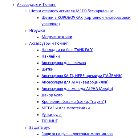
Аксессуары и Тюнинг
Щетки стеклоочистителя METO бескаркасные
Щетки в КОРОБОЧКАХ (картонной многоразовой
упаковке)
Игрушки
Модели техники
Аксессуары и тюнинг
Накладки на бак (TANK PAD)
Наклейки
Аксессуары для шлемов
Щетки
Аксессуары KAITI, HEBE премиум (ТАЙВАНЬ)
Аксессуары для ATV (квадроциклов)
Аксессуары для мопеда ALPHA (Альфа)
Декор мото
Крепления багажа (сетки, "пауки")
МЕТИЗЫ для мототехники
Ручки руля
ТЮНИНГ
Защита рук
Защита на руль кроссовых мотоциклов