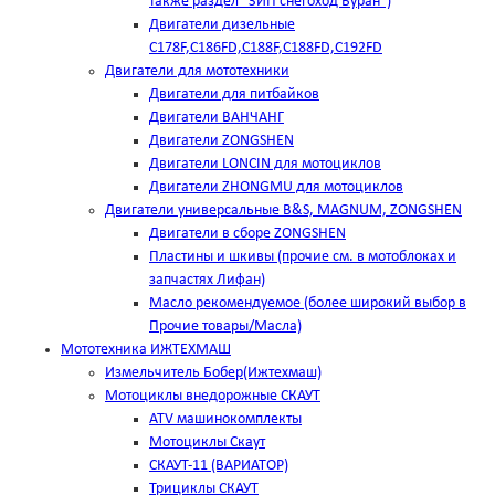
также раздел "ЗИП снегоход Буран")
Двигатели дизельные
C178F,С186FD,C188F,C188FD,C192FD
Двигатели для мототехники
Двигатели для питбайков
Двигатели ВАНЧАНГ
Двигатели ZONGSHEN
Двигатели LONCIN для мотоциклов
Двигатели ZHONGMU для мотоциклов
Двигатели универсальные B&S, MAGNUM, ZONGSHEN
Двигатели в сборе ZONGSHEN
Пластины и шкивы (прочие см. в мотоблоках и
запчастях Лифан)
Масло рекомендуемое (более широкий выбор в
Прочие товары/Масла)
Мототехника ИЖТЕХМАШ
Измельчитель Бобер(Ижтехмаш)
Мотоциклы внедорожные СКАУТ
ATV машинокомплекты
Мотоциклы Скаут
СКАУТ-11 (ВАРИАТОР)
Трициклы СКАУТ