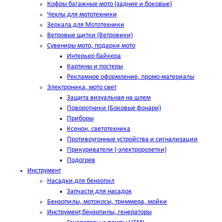
Кофры багажные мото (задние и боковые)
Чехлы для мототехники
Зеркала для Мототехники
Ветровые щитки (Ветровики)
Сувениры мото, подарки мото
Интерьер байкера
Картины и постеры
Рекламное оформление, промо-материалы
Электроника, мото свет
Защита визуальная на шлем
Поворотники (Боковые фонари)
Приборы
Ксенон, светотехника
Противоугонные устройства и сигнализации
Прикуриватели (-электророзетки)
Подогрев
Инструмент
Насадки для бензопил
Запчасти для насадок
Бензопилы, мотокосы, триммера, мойки
Инструмент,бензопилы, генераторы