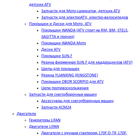
детских ATV
Запчасти для Мото-самокатов, детских ATV
Запчасти для электроATV, электро-велосипедов
Покрышки и Диски для Мото, ATV
Покрышки WANDA (АТV стоит на RM, BM, STELS,
SAGITTA и прочих)
Покрышки WANDA Мото
Диски ATV
Покрышки SUN.F
Резина фирменная SUN.F для квадроциклов (АТV)
Шипы для покрышек
Резина YUANXING (KINGSTONE)
Покрышки OBOR SCORPIO для ATV
Цепи противоскольжения
Запчасти для снегоуборочных машин
Аксессуары для снегоуборочных машин
Запчасти КСМ24
Двигатели
Генераторы LIFAN
Двигатели LIFAN
Двигатели с ручным стартером,170F-D-TR,170F-