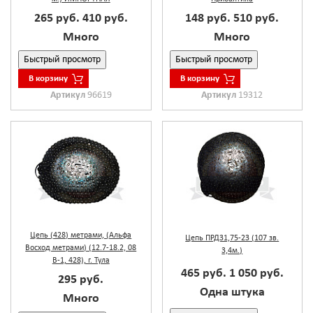
265 руб.
410 руб.
148 руб.
510 руб.
Много
Много
Быстрый просмотр
Быстрый просмотр
В корзину
В корзину
Артикул
96619
Артикул
19312
Цепь (428) метрами, (Альфа
Цепь ПРД31,75-23 (107 зв.
Восход метрами) (12.7-18.2, 08
3,4м.)
В-1, 428), г. Тула
465 руб.
1 050 руб.
295 руб.
Одна штука
Много