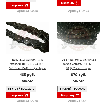
В корзину
В корзину
Артикул
48473
Артикул
33818
Цепь (520) метрами, (Иж
Цепь (428) метрами, (Альфа
метрами) (ПР15.875-23-1) ( 1
Восход метрами) (ПР 12,7-
МОТОК=5 М=311зв..), г. Киров
18,2) 395 зв. г. Киров
465 руб.
370 руб.
Много
Много
Быстрый просмотр
Быстрый просмотр
В корзину
В корзину
Артикул
32780
Артикул
33041