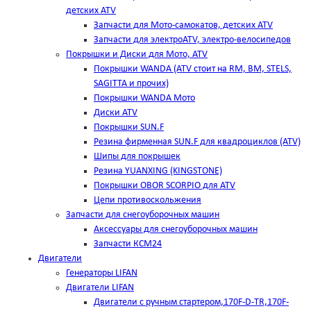
детских ATV
Запчасти для Мото-самокатов, детских ATV
Запчасти для электроATV, электро-велосипедов
Покрышки и Диски для Мото, ATV
Покрышки WANDA (АТV стоит на RM, BM, STELS,
SAGITTA и прочих)
Покрышки WANDA Мото
Диски ATV
Покрышки SUN.F
Резина фирменная SUN.F для квадроциклов (АТV)
Шипы для покрышек
Резина YUANXING (KINGSTONE)
Покрышки OBOR SCORPIO для ATV
Цепи противоскольжения
Запчасти для снегоуборочных машин
Аксессуары для снегоуборочных машин
Запчасти КСМ24
Двигатели
Генераторы LIFAN
Двигатели LIFAN
Двигатели с ручным стартером,170F-D-TR,170F-