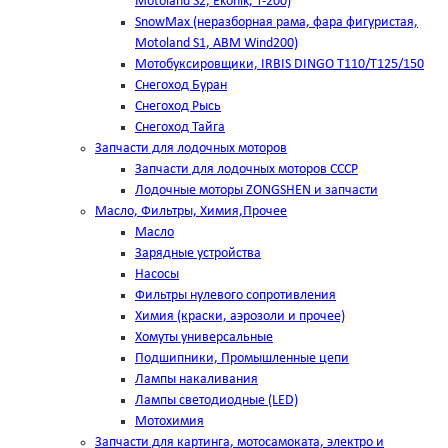
Motoland S2, Ekonik, T-200)
SnowMax (неразборная рама, фара фигуристая,
Motoland S1, ABM Wind200)
Мотобуксировщики, IRBIS DINGO Т110/Т125/150
Снегоход Буран
Снегоход Рысь
Снегоход Тайга
Запчасти для лодочных моторов
Запчасти для лодочных моторов СССР
Лодочные моторы ZONGSHEN и запчасти
Масло, Фильтры, Химия,Прочее
Масло
Зарядные устройства
Насосы
Фильтры нулевого сопротивления
Химия (краски, аэрозоли и прочее)
Хомуты универсальные
Подшипники, Промышленные цепи
Лампы накаливания
Лампы светодиодные (LED)
Мотохимия
Запчасти для картинга, мотосамоката, электро и