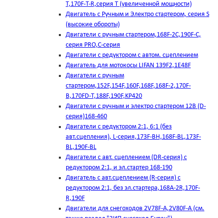
T,170F-T-R,серия Т (увеличенной мощности)
Двигатель с Ручным и Электро стартером, серия S
(высокие обороты)
Двигатели с ручным стартером,168F-2C,190F-C,
серия PRO,C-серия
Двигатели с редуктором с автом. сцеплением
Двигатель для мотокосы LIFAN 139F2,1E48F
Двигатели с ручным
стартером,152F,154F,160F,168F,168F-2,170F-
B,170FD-T,188F,190F,KP420
Двигатели с ручным и электро стартером 12В (D-
серия)168-460
Двигатели с редуктором 2:1, 6:1 (без
авт.сцепления), L-серия,173F-BH,168F-BL,173F-
BL,190F-BL
Двигатели с авт. сцеплением (DR-серия) с
редуктором 2:1, и эл.стартер 168-190
Двигатель с авт.сцеплением (R-серия) с
редуктором 2:1, без эл.стартера,168А-2R,170F-
R,190F
Двигатели для снегоходов 2V78F-A,2V80F-A (см.