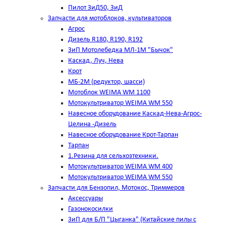
Пилот ЗиД50, ЗиД
Запчасти для мотоблоков, культиваторов
Агрос
Дизель R180, R190, R192
ЗиП Мотолебедка МЛ-1М "Бычок"
Каскад, Луч, Нева
Крот
МБ-2М (редуктор, шасси)
Мотоблок WEIMA WM 1100
Мотокультриватор WEIMA WM 550
Навесное оборудование Каскад-Нева-Агрос-
Целина -Дизель
Навесное оборудование Крот-Тарпан
Тарпан
1.Резина для сельхозтехники.
Мотокультриватор WEIMA WM 400
Мотокультриватор WEIMA WM 550
Запчасти для Бензопил, Мотокос, Триммеров
Аксессуары
Газонокосилки
ЗиП для Б/П "Цыганка" (Китайские пилы с