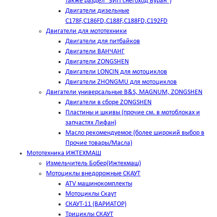
также раздел "ЗИП снегоход Буран")
Двигатели дизельные
C178F,С186FD,C188F,C188FD,C192FD
Двигатели для мототехники
Двигатели для питбайков
Двигатели ВАНЧАНГ
Двигатели ZONGSHEN
Двигатели LONCIN для мотоциклов
Двигатели ZHONGMU для мотоциклов
Двигатели универсальные B&S, MAGNUM, ZONGSHEN
Двигатели в сборе ZONGSHEN
Пластины и шкивы (прочие см. в мотоблоках и
запчастях Лифан)
Масло рекомендуемое (более широкий выбор в
Прочие товары/Масла)
Мототехника ИЖТЕХМАШ
Измельчитель Бобер(Ижтехмаш)
Мотоциклы внедорожные СКАУТ
ATV машинокомплекты
Мотоциклы Скаут
СКАУТ-11 (ВАРИАТОР)
Трициклы СКАУТ