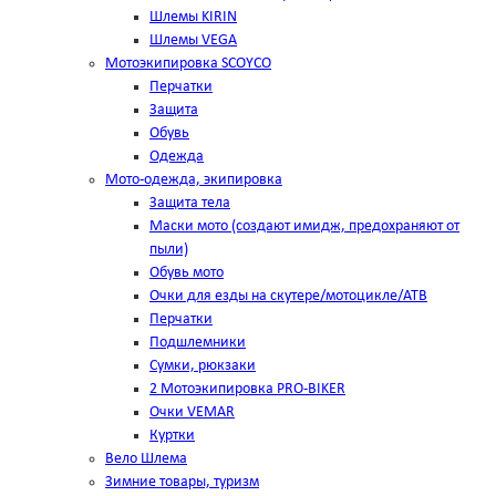
Шлемы KIRIN
Шлемы VEGA
Мотоэкипировка SCOYCO
Перчатки
Защита
Обувь
Одежда
Мото-одежда, экипировка
Защита тела
Маски мото (создают имидж, предохраняют от
пыли)
Обувь мото
Очки для езды на скутере/мотоцикле/АТВ
Перчатки
Подшлемники
Сумки, рюкзаки
2 Мотоэкипировка PRO-BIKER
Очки VEMAR
Куртки
Вело Шлема
Зимние товары, туризм