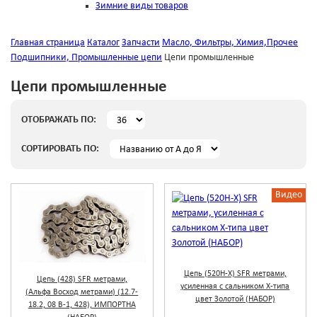
Зимние виды товаров
Главная страница
Каталог
Запчасти
Масло, Фильтры, Химия,Прочее
Подшипники, Промышленные цепи
Цепи промышленные
Цепи промышленные
ОТОБРАЖАТЬ ПО:
СОРТИРОВАТЬ ПО:
Видео
Цепь (520Н-Х) SFR метрами,
Цепь (428) SFR метрами,
усиленная с сальником Х-типа
(Альфа Восход метрами) (12.7-
цвет Золотой (НАБОР)
18.2, 08 В-1, 428), ИМПОРТНА