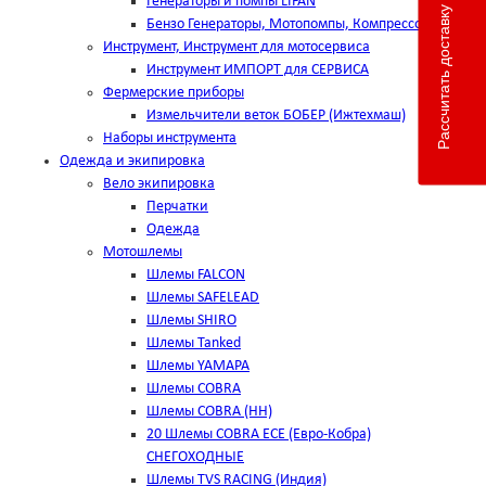
Генераторы и помпы LIFAN
Рассчитать доставку
Бензо Генераторы, Мотопомпы, Компрессоры
Инструмент, Инструмент для мотосервиса
Инструмент ИМПОРТ для СЕРВИСА
Фермерские приборы
Измельчители веток БОБЕР (Ижтехмаш)
Наборы инструмента
Одежда и экипировка
Вело экипировка
Перчатки
Одежда
Мотошлемы
Шлемы FALCON
Шлемы SAFELEAD
Шлемы SHIRO
Шлемы Tanked
Шлемы YAMAPA
Шлемы COBRA
Шлемы COBRA (HH)
20 Шлемы COBRA ECE (Евро-Кобра)
СНЕГОХОДНЫЕ
Шлемы TVS RACING (Индия)