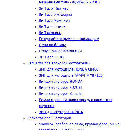
названиями типа -38/-45/-52 и т.д.)
ЗиП для Партнер
ЗиП для Хускварна
ЗиП для Чемпион
ЗиП для Штиль
ЗиП мотокос
Режущий инструмент к триммерам
Цепи на б/пилу
Популярные расходники
ЗиП для ЕСНО
Запчасти для японской мототехники
ЗИП для мотоцикла HONDA CB400
ЗИП для мотоцикла YAMAHA YBR125
Зип для скутеров HONDA
Зип для скутеров SUZUKI
Зип для скутеров Yamaha
Ремни и ролики вариатора для япоинских
скутеров
ЗиП для скутеров HONDA
Запчасти для Снегоходов
SnowFox (разборная рама, круглая фара, он же