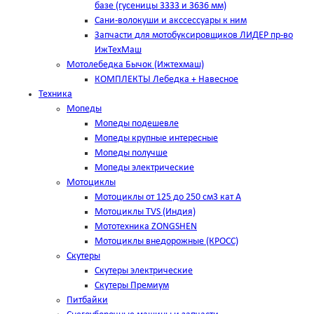
базе (гусеницы 3333 и 3636 мм)
Сани-волокуши и акссессуары к ним
Запчасти для мотобуксировщиков ЛИДЕР пр-во
ИжТехМаш
Мотолебедка Бычок (Ижтехмаш)
КОМПЛЕКТЫ Лебедка + Навесное
Техника
Мопеды
Мопеды подешевле
Мопеды крупные интересные
Мопеды получше
Мопеды электрические
Мотоциклы
Мотоциклы от 125 до 250 см3 кат А
Мотоциклы TVS (Индия)
Мототехника ZONGSHEN
Мотоциклы внедорожные (КРОСС)
Скутеры
Скутеры электрические
Скутеры Премиум
Питбайки