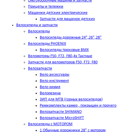
Снегоуборочные машины и запчасти
Прицепы и тележки
Машинки детские электрические
Запчасти для машинок детских
Велосипеды и запчасти
Велосипеды
Велосипеды дорожные 24",26",28"
Велосипеды PHOENIX
Велосипеды трюковые BMX
Веломоторы F50, F72, F80,4х Тактные
Запчасти для веломоторов F50, F72, F80
Велозапчасти
Вело аксессуары
Вело инструмент
Вело химия
Велорезина
ЗИП для MTB (горных велосипедов)
Ремкомплекты камер , покрышек и прочего
Велозапчасти SHIMANO
Велозапчасти MicroSHIFT
Велосипеды с МОТОРОМ
1 Обычные дорожники 28" с мотором