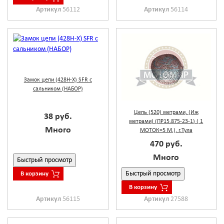
Артикул
56112
Артикул
56114
Замок цепи (428Н-Х) SFR с
сальником (НАБОР)
Цепь (520) метрами, (Иж
38 руб.
метрами) (ПР15.875-23-1) ( 1
Много
МОТОК=5 М.), г.Тула
470 руб.
Много
Быстрый просмотр
Быстрый просмотр
В корзину
В корзину
Артикул
56115
Артикул
27588