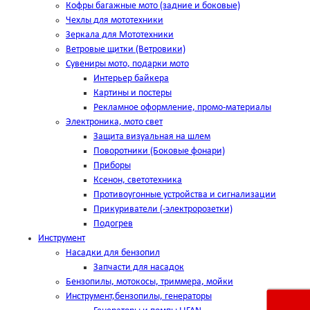
Кофры багажные мото (задние и боковые)
Чехлы для мототехники
Зеркала для Мототехники
Ветровые щитки (Ветровики)
Сувениры мото, подарки мото
Интерьер байкера
Картины и постеры
Рекламное оформление, промо-материалы
Электроника, мото свет
Защита визуальная на шлем
Поворотники (Боковые фонари)
Приборы
Ксенон, светотехника
Противоугонные устройства и сигнализации
Прикуриватели (-электророзетки)
Подогрев
Инструмент
Насадки для бензопил
Запчасти для насадок
Бензопилы, мотокосы, триммера, мойки
Инструмент,бензопилы, генераторы