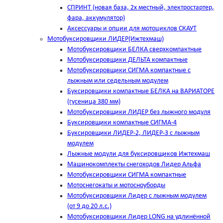
СПРИНТ (новая база, 2х местный, электростартер,
фара, аккумулятор)
Аксессуары и опции для мотоциклов СКАУТ
Мотобуксировщики ЛИДЕР(Ижтехмаш)
Мотобуксировщики БЕЛКА сверхкомпактные
Мотобуксировщики ДЕЛЬТА компактные
Мотобуксировщики СИГМА компактные с
лыжным или седельным модулем
Буксировщики компактные БЕЛКА на ВАРИАТОРЕ
(гусеница 380 мм)
Мотобуксировщики ЛИДЕР без лыжного модуля
Буксировщики компактные СИГМА-4
Буксировщики ЛИДЕР-2, ЛИДЕР-3 c лыжным
модулем
Лыжные модули для буксировщиков Ижтехмаш
Машинокомплекты снегоходов Лидер Альфа
Мотобуксировщики СИГМА компактные
Мотоснегокаты и мотосноуборды
Мотобуксировщики Лидер с лыжным модулем
(от 9 до 20 л.с.)
Мотобуксировщики Лидер LONG на удлинённой