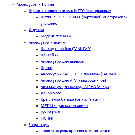
Аксессуары и Тюнинг
Щетки стеклоочистителя METO бескаркасные
Щетки в КОРОБОЧКАХ (картонной многоразовой
упаковке)
Игрушки
Модели техники
Аксессуары и тюнинг
Накладки на бак (TANK PAD)
Наклейки
Аксессуары для шлемов
Щетки
Аксессуары KAITI, HEBE премиум (ТАЙВАНЬ)
Аксессуары для ATV (квадроциклов)
Аксессуары для мопеда ALPHA (Альфа)
Декор мото
Крепления багажа (сетки, "пауки")
МЕТИЗЫ для мототехники
Ручки руля
ТЮНИНГ
Защита рук
Защита на руль кроссовых мотоциклов