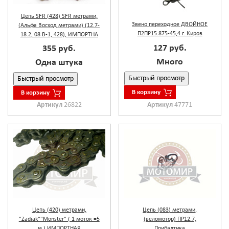
Цепь SFR (428) SFR метрами,
Звено переходное ДВОЙНОЕ
(Альфа Восход метрами) (12.7-
П2ПР15.875-45,4 г. Киров
18.2, 08 В-1, 428), ИМПОРТНА
127 руб.
355 руб.
Много
Одна штука
Быстрый просмотр
Быстрый просмотр
В корзину
В корзину
Артикул
26822
Артикул
47771
Цепь (420) метрами,
Цепь (083) метрами,
"Zadiak""Monster" ( 1 моток =5
(веломотор) ПР12.7,
м.) ИМПОРТНАЯ
Прибалтика