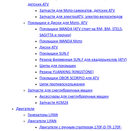
детских ATV
Запчасти для Мото-самокатов, детских ATV
Запчасти для электроATV, электро-велосипедов
Покрышки и Диски для Мото, ATV
Покрышки WANDA (АТV стоит на RM, BM, STELS,
SAGITTA и прочих)
Покрышки WANDA Мото
Диски ATV
Покрышки SUN.F
Резина фирменная SUN.F для квадроциклов (АТV)
Шипы для покрышек
Резина YUANXING (KINGSTONE)
Покрышки OBOR SCORPIO для ATV
Цепи противоскольжения
Запчасти для снегоуборочных машин
Аксессуары для снегоуборочных машин
Запчасти КСМ24
Двигатели
Генераторы LIFAN
Двигатели LIFAN
Двигатели с ручным стартером,170F-D-TR,170F-