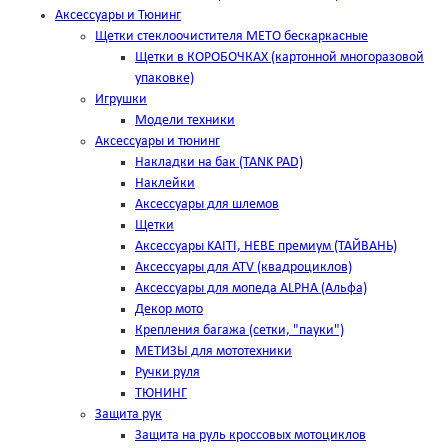
Аксессуары и Тюнинг
Щетки стеклоочистителя METO бескаркасные
Щетки в КОРОБОЧКАХ (картонной многоразовой
упаковке)
Игрушки
Модели техники
Аксессуары и тюнинг
Накладки на бак (TANK PAD)
Наклейки
Аксессуары для шлемов
Щетки
Аксессуары KAITI, HEBE премиум (ТАЙВАНЬ)
Аксессуары для ATV (квадроциклов)
Аксессуары для мопеда ALPHA (Альфа)
Декор мото
Крепления багажа (сетки, "пауки")
МЕТИЗЫ для мототехники
Ручки руля
ТЮНИНГ
Защита рук
Защита на руль кроссовых мотоциклов