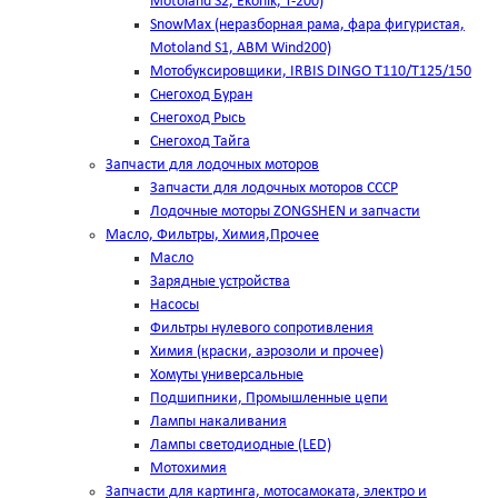
Motoland S2, Ekonik, T-200)
SnowMax (неразборная рама, фара фигуристая,
Motoland S1, ABM Wind200)
Мотобуксировщики, IRBIS DINGO Т110/Т125/150
Снегоход Буран
Снегоход Рысь
Снегоход Тайга
Запчасти для лодочных моторов
Запчасти для лодочных моторов СССР
Лодочные моторы ZONGSHEN и запчасти
Масло, Фильтры, Химия,Прочее
Масло
Зарядные устройства
Насосы
Фильтры нулевого сопротивления
Химия (краски, аэрозоли и прочее)
Хомуты универсальные
Подшипники, Промышленные цепи
Лампы накаливания
Лампы светодиодные (LED)
Мотохимия
Запчасти для картинга, мотосамоката, электро и