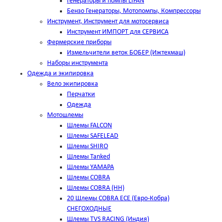
Генераторы и помпы LIFAN
Бензо Генераторы, Мотопомпы, Компрессоры
Инструмент, Инструмент для мотосервиса
Инструмент ИМПОРТ для СЕРВИСА
Фермерские приборы
Измельчители веток БОБЕР (Ижтехмаш)
Наборы инструмента
Одежда и экипировка
Вело экипировка
Перчатки
Одежда
Мотошлемы
Шлемы FALCON
Шлемы SAFELEAD
Шлемы SHIRO
Шлемы Tanked
Шлемы YAMAPA
Шлемы COBRA
Шлемы COBRA (HH)
20 Шлемы COBRA ECE (Евро-Кобра)
СНЕГОХОДНЫЕ
Шлемы TVS RACING (Индия)