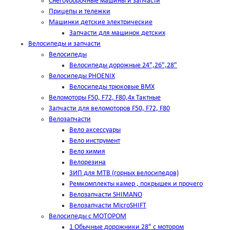
Снегоуборочные машины и запчасти
Прицепы и тележки
Машинки детские электрические
Запчасти для машинок детских
Велосипеды и запчасти
Велосипеды
Велосипеды дорожные 24",26",28"
Велосипеды PHOENIX
Велосипеды трюковые BMX
Веломоторы F50, F72, F80,4х Тактные
Запчасти для веломоторов F50, F72, F80
Велозапчасти
Вело аксессуары
Вело инструмент
Вело химия
Велорезина
ЗИП для MTB (горных велосипедов)
Ремкомплекты камер , покрышек и прочего
Велозапчасти SHIMANO
Велозапчасти MicroSHIFT
Велосипеды с МОТОРОМ
1 Обычные дорожники 28" с мотором