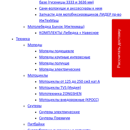
базе (гусеницы 3333 и 3636 мм)
Сани-волокуши и акссессуары к ним
Запчасти для мотобуксировщиков ЛИДЕР пр-во
ИжТехМаш
Мотолебедка Бычок (Ижтехмаш)
Рассчитать доставку
КОМПЛЕКТЫ Лебедка + Навесное
Техника
Мопеды
Мопеды подешевле
Мопеды крупные интересные
Мопеды получше
Мопеды электрические
Мотоциклы
Мотоциклы от 125 до 250 см3 кат А
Мотоциклы TVS (Индия)
Мототехника ZONGSHEN
Мотоциклы внедорожные (КРОСС)
Скутеры
Скутеры электрические
Скутеры Премиум
Питбайки