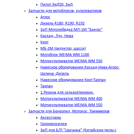
Пилот ЗиД50, ЗиД
Запчасти для мотоблоков, культиваторов
Агрос
Дизель R180, R190, R192
ЗиП Мотолебедка МЛ-1М "Бычок"
Каскад, Луч, Нева
Крот
МБ-2М (редуктор, шасси)
Мотоблок WEIMA WM 1100
Мотокультриватор WEIMA WM 550
Навесное оборудование Каскад-Нева-Агрос-
Целина -Дизель
Навесное оборудование Крот-Тарпан
Тарпан
1.Резина для сельхозтехники.
Мотокультриватор WEIMA WM 400
Мотокультриватор WEIMA WM 550
Запчасти для Бензопил, Мотокос, Триммеров
Аксессуары
Газонокосилки
ЗиП для Б/П "Цыганка" (Китайские пилы с