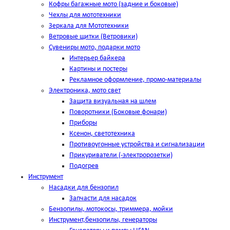
Кофры багажные мото (задние и боковые)
Чехлы для мототехники
Зеркала для Мототехники
Ветровые щитки (Ветровики)
Сувениры мото, подарки мото
Интерьер байкера
Картины и постеры
Рекламное оформление, промо-материалы
Электроника, мото свет
Защита визуальная на шлем
Поворотники (Боковые фонари)
Приборы
Ксенон, светотехника
Противоугонные устройства и сигнализации
Прикуриватели (-электророзетки)
Подогрев
Инструмент
Насадки для бензопил
Запчасти для насадок
Бензопилы, мотокосы, триммера, мойки
Инструмент,бензопилы, генераторы