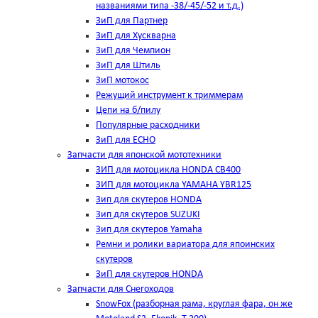
названиями типа -38/-45/-52 и т.д.)
ЗиП для Партнер
ЗиП для Хускварна
ЗиП для Чемпион
ЗиП для Штиль
ЗиП мотокос
Режущий инструмент к триммерам
Цепи на б/пилу
Популярные расходники
ЗиП для ЕСНО
Запчасти для японской мототехники
ЗИП для мотоцикла HONDA CB400
ЗИП для мотоцикла YAMAHA YBR125
Зип для скутеров HONDA
Зип для скутеров SUZUKI
Зип для скутеров Yamaha
Ремни и ролики вариатора для япоинских
скутеров
ЗиП для скутеров HONDA
Запчасти для Снегоходов
SnowFox (разборная рама, круглая фара, он же