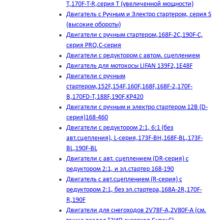
T,170F-T-R,серия Т (увеличенной мощности)
Двигатель с Ручным и Электро стартером, серия S
(высокие обороты)
Двигатели с ручным стартером,168F-2C,190F-C,
серия PRO,C-серия
Двигатели с редуктором с автом. сцеплением
Двигатель для мотокосы LIFAN 139F2,1E48F
Двигатели с ручным
стартером,152F,154F,160F,168F,168F-2,170F-
B,170FD-T,188F,190F,KP420
Двигатели с ручным и электро стартером 12В (D-
серия)168-460
Двигатели с редуктором 2:1, 6:1 (без
авт.сцепления), L-серия,173F-BH,168F-BL,173F-
BL,190F-BL
Двигатели с авт. сцеплением (DR-серия) с
редуктором 2:1, и эл.стартер 168-190
Двигатель с авт.сцеплением (R-серия) с
редуктором 2:1, без эл.стартера,168А-2R,170F-
R,190F
Двигатели для снегоходов 2V78F-A,2V80F-A (см.