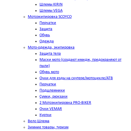
Шлемы KIRIN
Шлемы VEGA
Мотоэкипировка SCOYCO
Перчатки
Защита
Обувь
Одежда
Мото-одежда, экипировка
Защита тела
Маски мото (создают имидж, предохраняют от
пыли)
Обувь мото
Очки для езды на скутере/мотоцикле/АТВ
Перчатки
Подшлемники
Сумки, рюкзаки
2 Мотоэкипировка PRO-BIKER
Очки VEMAR
Куртки
Вело Шлема
Зимние товары, туризм