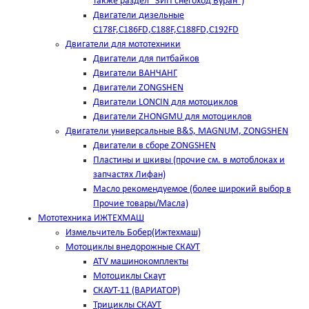
также раздел "ЗИП снегоход Буран")
Двигатели дизельные
C178F,С186FD,C188F,C188FD,C192FD
Двигатели для мототехники
Двигатели для питбайков
Двигатели ВАНЧАНГ
Двигатели ZONGSHEN
Двигатели LONCIN для мотоциклов
Двигатели ZHONGMU для мотоциклов
Двигатели универсальные B&S, MAGNUM, ZONGSHEN
Двигатели в сборе ZONGSHEN
Пластины и шкивы (прочие см. в мотоблоках и
запчастях Лифан)
Масло рекомендуемое (более широкий выбор в
Прочие товары/Масла)
Мототехника ИЖТЕХМАШ
Измельчитель Бобер(Ижтехмаш)
Мотоциклы внедорожные СКАУТ
ATV машинокомплекты
Мотоциклы Скаут
СКАУТ-11 (ВАРИАТОР)
Трициклы СКАУТ