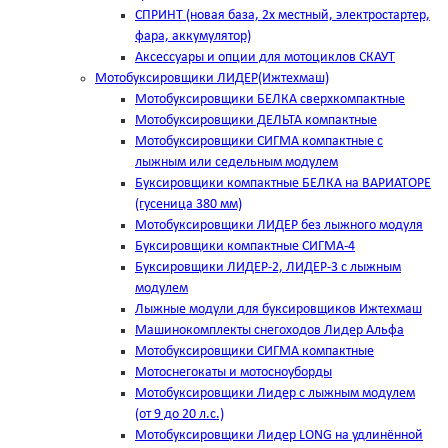
СПРИНТ (новая база, 2х местный, электростартер,
фара, аккумулятор)
Аксессуары и опции для мотоциклов СКАУТ
Мотобуксировщики ЛИДЕР(Ижтехмаш)
Мотобуксировщики БЕЛКА сверхкомпактные
Мотобуксировщики ДЕЛЬТА компактные
Мотобуксировщики СИГМА компактные с
лыжным или седельным модулем
Буксировщики компактные БЕЛКА на ВАРИАТОРЕ
(гусеница 380 мм)
Мотобуксировщики ЛИДЕР без лыжного модуля
Буксировщики компактные СИГМА-4
Буксировщики ЛИДЕР-2, ЛИДЕР-3 c лыжным
модулем
Лыжные модули для буксировщиков Ижтехмаш
Машинокомплекты снегоходов Лидер Альфа
Мотобуксировщики СИГМА компактные
Мотоснегокаты и мотосноуборды
Мотобуксировщики Лидер с лыжным модулем
(от 9 до 20 л.с.)
Мотобуксировщики Лидер LONG на удлинённой