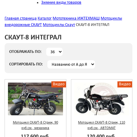
Зимние виды товаров
Главная страница
Каталог
Мототехника ИЖТЕХМАШ
Мотоциклы
внедорожные СКАУТ
Мотоциклы Скаут
СКАУТ-8 ИНТЕГРАЛ
СКАУТ-8 ИНТЕГРАЛ
ОТОБРАЖАТЬ ПО:
СОРТИРОВАТЬ ПО:
Видео
Видео
Мотоцикл СКАУТ-8 Стриж, 90
Мотоцикл СКАУТ-8 Стриж, 110
куб.см., механика
куб.см., АВТОМАТ
117 600 руб.
120 400 руб.