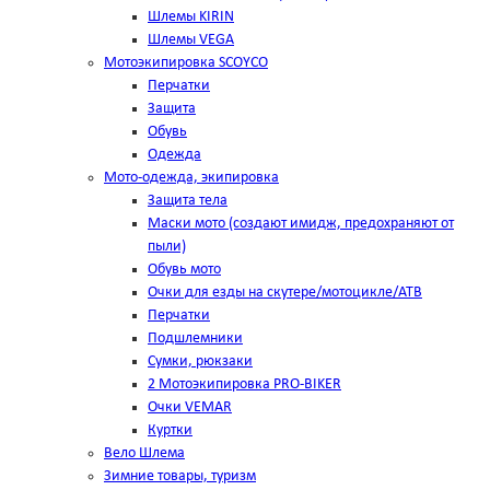
Шлемы KIRIN
Шлемы VEGA
Мотоэкипировка SCOYCO
Перчатки
Защита
Обувь
Одежда
Мото-одежда, экипировка
Защита тела
Маски мото (создают имидж, предохраняют от
пыли)
Обувь мото
Очки для езды на скутере/мотоцикле/АТВ
Перчатки
Подшлемники
Сумки, рюкзаки
2 Мотоэкипировка PRO-BIKER
Очки VEMAR
Куртки
Вело Шлема
Зимние товары, туризм