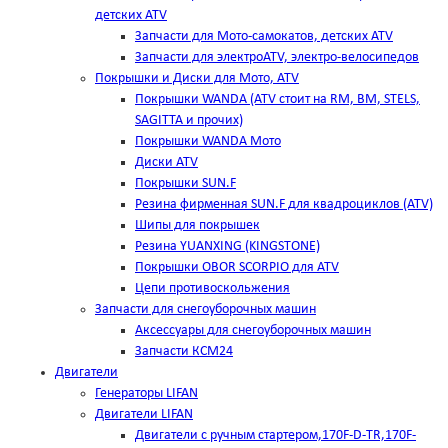
детских ATV
Запчасти для Мото-самокатов, детских ATV
Запчасти для электроATV, электро-велосипедов
Покрышки и Диски для Мото, ATV
Покрышки WANDA (АТV стоит на RM, BM, STELS,
SAGITTA и прочих)
Покрышки WANDA Мото
Диски ATV
Покрышки SUN.F
Резина фирменная SUN.F для квадроциклов (АТV)
Шипы для покрышек
Резина YUANXING (KINGSTONE)
Покрышки OBOR SCORPIO для ATV
Цепи противоскольжения
Запчасти для снегоуборочных машин
Аксессуары для снегоуборочных машин
Запчасти КСМ24
Двигатели
Генераторы LIFAN
Двигатели LIFAN
Двигатели с ручным стартером,170F-D-TR,170F-