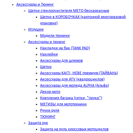
Аксессуары и Тюнинг
Щетки стеклоочистителя METO бескаркасные
Щетки в КОРОБОЧКАХ (картонной многоразовой
упаковке)
Игрушки
Модели техники
Аксессуары и тюнинг
Накладки на бак (TANK PAD)
Наклейки
Аксессуары для шлемов
Щетки
Аксессуары KAITI, HEBE премиум (ТАЙВАНЬ)
Аксессуары для ATV (квадроциклов)
Аксессуары для мопеда ALPHA (Альфа)
Декор мото
Крепления багажа (сетки, "пауки")
МЕТИЗЫ для мототехники
Ручки руля
ТЮНИНГ
Защита рук
Защита на руль кроссовых мотоциклов