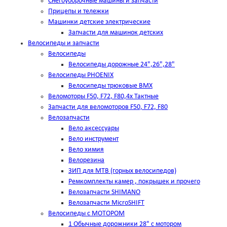
Снегоуборочные машины и запчасти
Прицепы и тележки
Машинки детские электрические
Запчасти для машинок детских
Велосипеды и запчасти
Велосипеды
Велосипеды дорожные 24",26",28"
Велосипеды PHOENIX
Велосипеды трюковые BMX
Веломоторы F50, F72, F80,4х Тактные
Запчасти для веломоторов F50, F72, F80
Велозапчасти
Вело аксессуары
Вело инструмент
Вело химия
Велорезина
ЗИП для MTB (горных велосипедов)
Ремкомплекты камер , покрышек и прочего
Велозапчасти SHIMANO
Велозапчасти MicroSHIFT
Велосипеды с МОТОРОМ
1 Обычные дорожники 28" с мотором