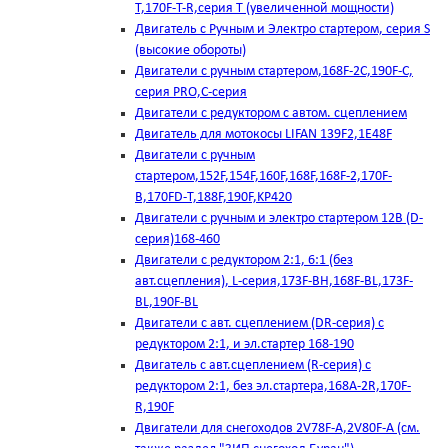
T,170F-T-R,серия Т (увеличенной мощности)
Двигатель с Ручным и Электро стартером, серия S
(высокие обороты)
Двигатели с ручным стартером,168F-2C,190F-C,
серия PRO,C-серия
Двигатели с редуктором с автом. сцеплением
Двигатель для мотокосы LIFAN 139F2,1E48F
Двигатели с ручным
стартером,152F,154F,160F,168F,168F-2,170F-
B,170FD-T,188F,190F,KP420
Двигатели с ручным и электро стартером 12В (D-
серия)168-460
Двигатели с редуктором 2:1, 6:1 (без
авт.сцепления), L-серия,173F-BH,168F-BL,173F-
BL,190F-BL
Двигатели с авт. сцеплением (DR-серия) с
редуктором 2:1, и эл.стартер 168-190
Двигатель с авт.сцеплением (R-серия) с
редуктором 2:1, без эл.стартера,168А-2R,170F-
R,190F
Двигатели для снегоходов 2V78F-A,2V80F-A (см.