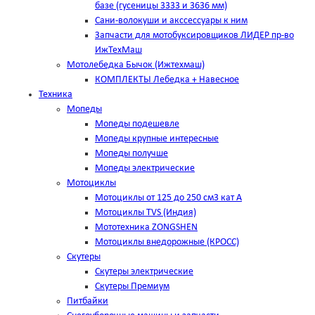
базе (гусеницы 3333 и 3636 мм)
Сани-волокуши и акссессуары к ним
Запчасти для мотобуксировщиков ЛИДЕР пр-во
ИжТехМаш
Мотолебедка Бычок (Ижтехмаш)
КОМПЛЕКТЫ Лебедка + Навесное
Техника
Мопеды
Мопеды подешевле
Мопеды крупные интересные
Мопеды получше
Мопеды электрические
Мотоциклы
Мотоциклы от 125 до 250 см3 кат А
Мотоциклы TVS (Индия)
Мототехника ZONGSHEN
Мотоциклы внедорожные (КРОСС)
Скутеры
Скутеры электрические
Скутеры Премиум
Питбайки