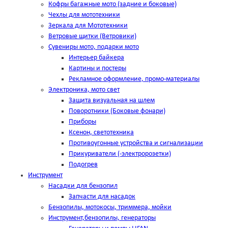
Кофры багажные мото (задние и боковые)
Чехлы для мототехники
Зеркала для Мототехники
Ветровые щитки (Ветровики)
Сувениры мото, подарки мото
Интерьер байкера
Картины и постеры
Рекламное оформление, промо-материалы
Электроника, мото свет
Защита визуальная на шлем
Поворотники (Боковые фонари)
Приборы
Ксенон, светотехника
Противоугонные устройства и сигнализации
Прикуриватели (-электророзетки)
Подогрев
Инструмент
Насадки для бензопил
Запчасти для насадок
Бензопилы, мотокосы, триммера, мойки
Инструмент,бензопилы, генераторы