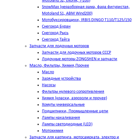
Motoland S2, Ekonik, T-200)
SnowMax (неразборная рама, фара фигуристая,
Motoland S1, ABM Wind200)
Мотобуксировщики, IRBIS DINGO Т110/Т125/150
Снегоход Буран
Снегоход Рысь
Снегоход Тайга
Запчасти для лодочных моторов
Запчасти для лодочных моторов СССР
Лодочные моторы ZONGSHEN и запчасти
Масло, Фильтры, Химия,Прочее
Масло
Зарядные устройства
Насосы
Фильтры нулевого сопротивления
Химия (краски, аэрозоли и прочее)
Хомуты универсальные
Подшипники, Промышленные цепи
Лампы накаливания
Лампы светодиодные (LED)
Мотохимия
Запчасти для картинга, мотосамоката, электро и