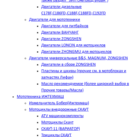
также раздел "ЗИП снегоход Буран")
Двигатели дизельные
C178F,С186FD,C188F,C188FD,C192FD
Двигатели для мототехники
Двигатели для питбайков
Двигатели ВАНЧАНГ
Двигатели ZONGSHEN
Двигатели LONCIN для мотоциклов
Двигатели ZHONGMU для мотоциклов
Двигатели универсальные B&S, MAGNUM, ZONGSHEN
Двигатели в сборе ZONGSHEN
Пластины и шкивы (прочие см. в мотоблоках и
запчастях Лифан)
Масло рекомендуемое (более широкий выбор в
Прочие товары/Масла)
Мототехника ИЖТЕХМАШ
Измельчитель Бобер(Ижтехмаш)
Мотоциклы внедорожные СКАУТ
ATV машинокомплекты
Мотоциклы Скаут
СКАУТ-11 (ВАРИАТОР)
Трициклы СКАУТ