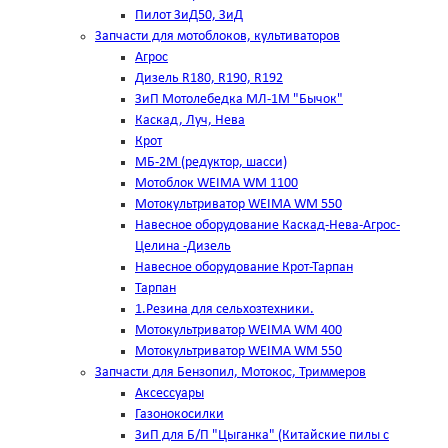
Пилот ЗиД50, ЗиД
Запчасти для мотоблоков, культиваторов
Агрос
Дизель R180, R190, R192
ЗиП Мотолебедка МЛ-1М "Бычок"
Каскад, Луч, Нева
Крот
МБ-2М (редуктор, шасси)
Мотоблок WEIMA WM 1100
Мотокультриватор WEIMA WM 550
Навесное оборудование Каскад-Нева-Агрос-
Целина -Дизель
Навесное оборудование Крот-Тарпан
Тарпан
1.Резина для сельхозтехники.
Мотокультриватор WEIMA WM 400
Мотокультриватор WEIMA WM 550
Запчасти для Бензопил, Мотокос, Триммеров
Аксессуары
Газонокосилки
ЗиП для Б/П "Цыганка" (Китайские пилы с