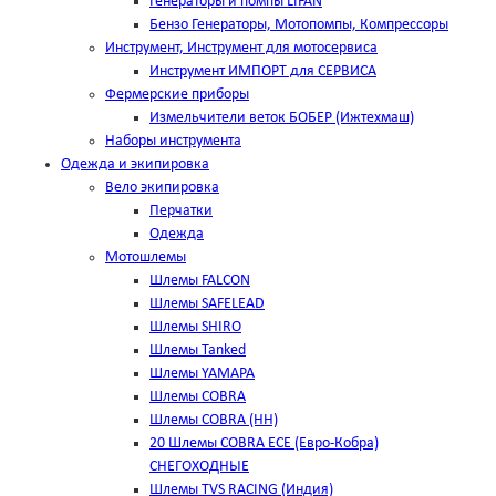
Генераторы и помпы LIFAN
Бензо Генераторы, Мотопомпы, Компрессоры
Инструмент, Инструмент для мотосервиса
Инструмент ИМПОРТ для СЕРВИСА
Фермерские приборы
Измельчители веток БОБЕР (Ижтехмаш)
Наборы инструмента
Одежда и экипировка
Вело экипировка
Перчатки
Одежда
Мотошлемы
Шлемы FALCON
Шлемы SAFELEAD
Шлемы SHIRO
Шлемы Tanked
Шлемы YAMAPA
Шлемы COBRA
Шлемы COBRA (HH)
20 Шлемы COBRA ECE (Евро-Кобра)
СНЕГОХОДНЫЕ
Шлемы TVS RACING (Индия)