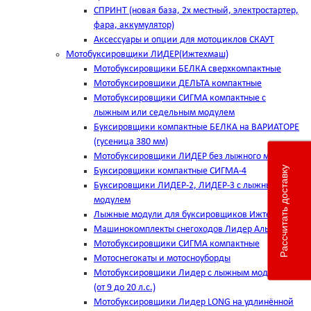
СПРИНТ (новая база, 2х местный, электростартер,
фара, аккумулятор)
Аксессуары и опции для мотоциклов СКАУТ
Мотобуксировщики ЛИДЕР(Ижтехмаш)
Мотобуксировщики БЕЛКА сверхкомпактные
Мотобуксировщики ДЕЛЬТА компактные
Мотобуксировщики СИГМА компактные с
лыжным или седельным модулем
Буксировщики компактные БЕЛКА на ВАРИАТОРЕ
(гусеница 380 мм)
Мотобуксировщики ЛИДЕР без лыжного модуля
Рассчитать доставку
Буксировщики компактные СИГМА-4
Буксировщики ЛИДЕР-2, ЛИДЕР-3 c лыжным
модулем
Лыжные модули для буксировщиков Ижтехмаш
Машинокомплекты снегоходов Лидер Альфа
Мотобуксировщики СИГМА компактные
Мотоснегокаты и мотосноуборды
Мотобуксировщики Лидер с лыжным модулем
(от 9 до 20 л.с.)
Мотобуксировщики Лидер LONG на удлинённой