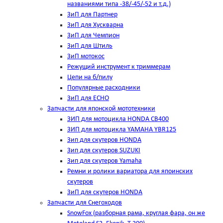
названиями типа -38/-45/-52 и т.д.)
ЗиП для Партнер
ЗиП для Хускварна
ЗиП для Чемпион
ЗиП для Штиль
ЗиП мотокос
Режущий инструмент к триммерам
Цепи на б/пилу
Популярные расходники
ЗиП для ЕСНО
Запчасти для японской мототехники
ЗИП для мотоцикла HONDA CB400
ЗИП для мотоцикла YAMAHA YBR125
Зип для скутеров HONDA
Зип для скутеров SUZUKI
Зип для скутеров Yamaha
Ремни и ролики вариатора для япоинских
скутеров
ЗиП для скутеров HONDA
Запчасти для Снегоходов
SnowFox (разборная рама, круглая фара, он же